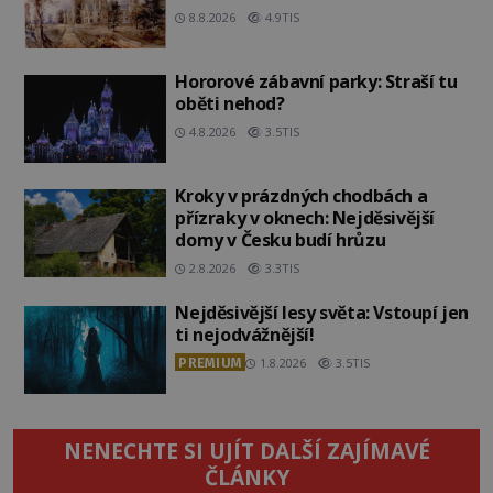
8.8.2026
4.9TIS
Hororové zábavní parky: Straší tu
oběti nehod?
4.8.2026
3.5TIS
Kroky v prázdných chodbách a
přízraky v oknech: Nejděsivější
domy v Česku budí hrůzu
2.8.2026
3.3TIS
Nejděsivější lesy světa: Vstoupí jen
ti nejodvážnější!
PREMIUM
1.8.2026
3.5TIS
NENECHTE SI UJÍT DALŠÍ ZAJÍMAVÉ
ČLÁNKY