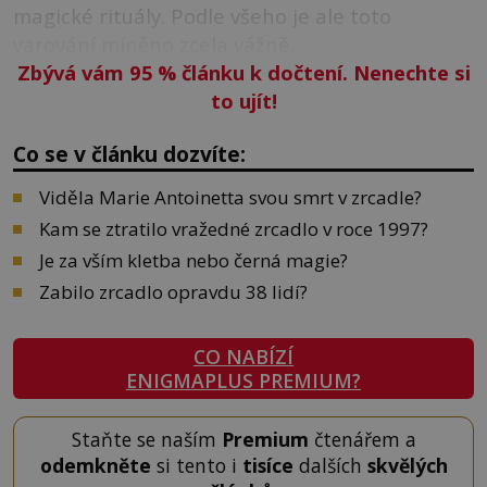
magické rituály. Podle všeho je ale toto
varování míněno zcela vážně.
Zbývá vám 95
%
článku k dočtení. Nenechte si
to ujít!
Co se v článku dozvíte:
Viděla Marie Antoinetta svou smrt v zrcadle?
Kam se ztratilo vražedné zrcadlo v roce 1997?
Je za vším kletba nebo černá magie?
Zabilo zrcadlo opravdu 38 lidí?
CO NABÍZÍ
ENIGMAPLUS PREMIUM?
Staňte se naším
Premium
čtenářem a
odemkněte
si tento i
tisíce
dalších
skvělých