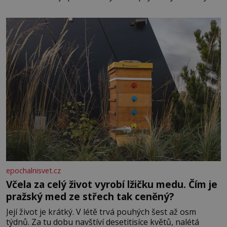
obdobím. Od té chvíle, co máme vnoučata, mi dcera čím
dál častěji volá o pomoc, co se hlídání týče. Dalo by se
epochalnisvet.cz
Včela za celý život vyrobí lžičku medu. Čím je
pražský med ze střech tak ceněný?
Její život je krátký. V létě trvá pouhých šest až osm
týdnů. Za tu dobu navštíví desetitisíce květů, nalétá