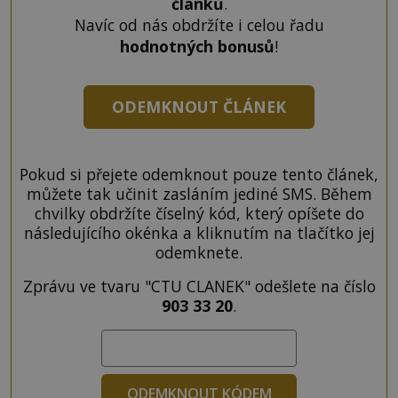
článků
.
Navíc od nás obdržíte i celou řadu
hodnotných bonusů
!
ODEMKNOUT ČLÁNEK
Pokud si přejete odemknout pouze tento článek,
můžete tak učinit zasláním jediné SMS. Během
chvilky obdržíte číselný kód, který opíšete do
následujícího okénka a kliknutím na tlačítko jej
odemknete.
Zprávu ve tvaru "CTU CLANEK" odešlete na číslo
903 33 20
.
ODEMKNOUT KÓDEM