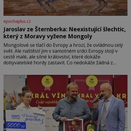
epochaplus.cz
Jaroslav ze Šternberka: Neexistující šlechtic,
který z Moravy vyžene Mongoly
Mongolové se tlačí do Evropy a hrozí, že ovládnou celý
svět. Ale naštěstí jim v samotném srdci Evropy stojí v
cestě malé, ale silné království, které dokáže
dobyvatelské hordy zastavit. Co nedokáže žádná z
asijských říší, co nedokážou Němci – to dokáže český
král. Nebo že by ne? Mongolové od roku 1223 postupují
podél Kaspického a Azovského moře,