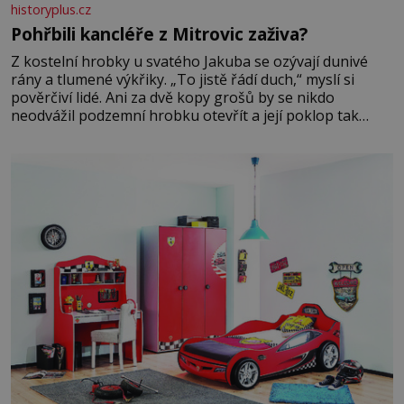
historyplus.cz
Pohřbili kancléře z Mitrovic zaživa?
Z kostelní hrobky u svatého Jakuba se ozývají dunivé
rány a tlumené výkřiky. „To jistě řádí duch,“ myslí si
pověrčiví lidé. Ani za dvě kopy grošů by se nikdo
neodvážil podzemní hrobku otevřít a její poklop tak
raději jen skrápí svěcenou vodou. Za několik dní divné
burácení skutečně ustane. Když o mnoho let později
hrobku