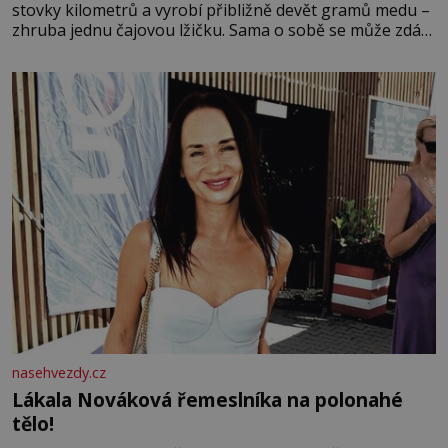
stovky kilometrů a vyrobí přibližně devět gramů medu –
zhruba jednu čajovou lžičku. Sama o sobě se může zdát
bezvýznamná. Teprve když se spojí s dalšími desítkami
tisíc příslušnic svého včelstva, vznikne jeden z
nejdokonalejších organismů
nasehvezdy.cz
Lákala Nováková řemeslníka na polonahé
tělo!