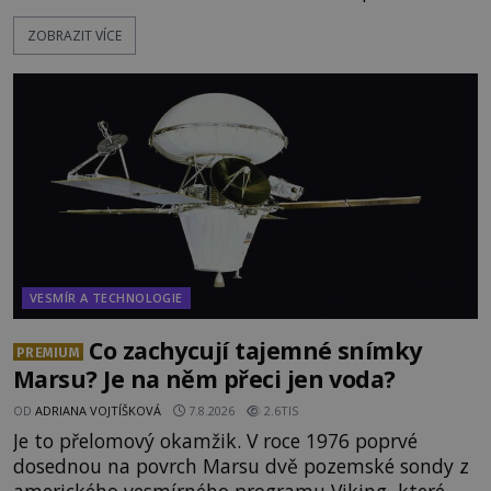
dojde k vůbec prvnímu historicky doloženému
ZOBRAZIT VÍCE
přeletu UFO. Podle záznamů vyzařuje takové
světlo, že vypadá jako „koule hořícího ohně“. Jde
jen o nějaký optický klam, nebo se zde skutečně
právě vznáší mimozemská loď
VESMÍR A TECHNOLOGIE
Co zachycují tajemné snímky
PREMIUM
Marsu? Je na něm přeci jen voda?
OD
ADRIANA VOJTÍŠKOVÁ
7.8.2026
2.6TIS
Je to přelomový okamžik. V roce 1976 poprvé
dosednou na povrch Marsu dvě pozemské sondy z