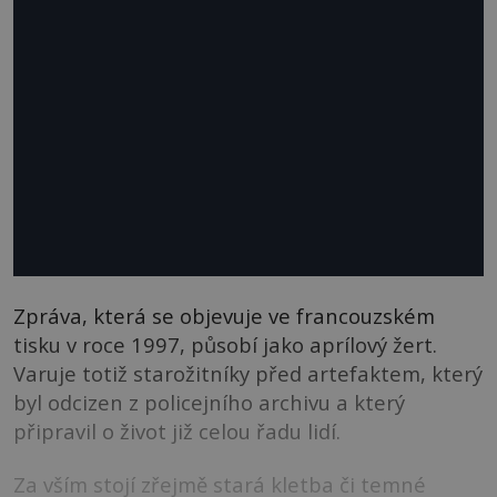
Zpráva, která se objevuje ve francouzském
tisku v roce 1997, působí jako aprílový žert.
Varuje totiž starožitníky před artefaktem, který
byl odcizen z policejního archivu a který
připravil o život již celou řadu lidí.
Za vším stojí zřejmě stará kletba či temné