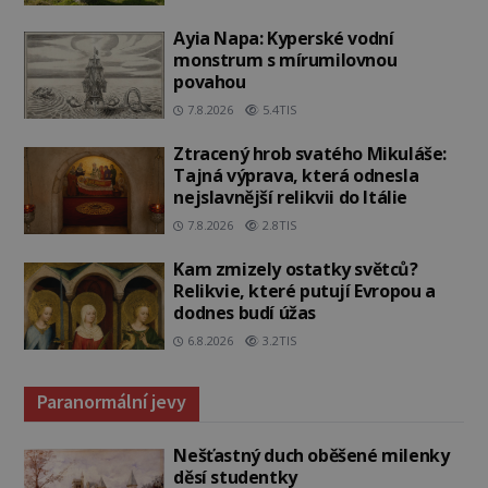
Ayia Napa: Kyperské vodní
monstrum s mírumilovnou
povahou
7.8.2026
5.4TIS
Ztracený hrob svatého Mikuláše:
Tajná výprava, která odnesla
nejslavnější relikvii do Itálie
7.8.2026
2.8TIS
Kam zmizely ostatky světců?
Relikvie, které putují Evropou a
dodnes budí úžas
6.8.2026
3.2TIS
Paranormální jevy
Nešťastný duch oběšené milenky
děsí studentky