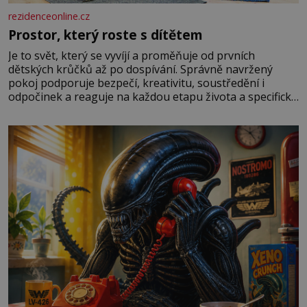
rezidenceonline.cz
Prostor, který roste s dítětem
Je to svět, který se vyvíjí a proměňuje od prvních
dětských krůčků až po dospívání. Správně navržený
pokoj podporuje bezpečí, kreativitu, soustředění i
odpočinek a reaguje na každou etapu života a specifické
potřeby dítěte. Pro nejmenší je klíčová jednoduchost,
měkkost a bezpečí, proto by pokoj miminka měl působit
především klidně a útulně. Předškolní věk je