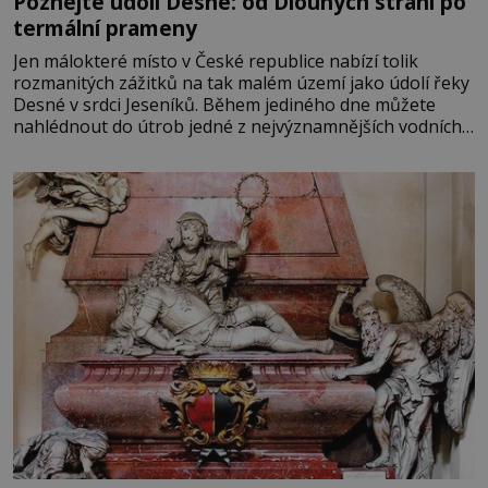
Poznejte údolí Desné: od Dlouhých strání po
termální prameny
Jen málokteré místo v České republice nabízí tolik
rozmanitých zážitků na tak malém území jako údolí řeky
Desné v srdci Jeseníků. Během jediného dne můžete
nahlédnout do útrob jedné z nejvýznamnějších vodních
elektráren v Evropě, vydat se na horské hřebeny, projet
se na koloběžce a den zakončit poznáváním památek ve
Velkých Losinách nebo v termálním