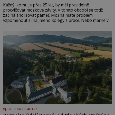
Každý, komu je přes 25 let, by měl pravidelně
procvičovat mozkové závity. V tomto období se totiž
začíná zhoršovat paměť. Možná máte problém
vzpomenout si na jméno kolegy z práce. Nebo marně v
paměti lovíte název knížky, kterou jste nedávno přečetli.
Je to opravdu tak, s věkem jako kdyby se paměť
rozhodla stávkovat. Cvičte
epochanacestach.cz