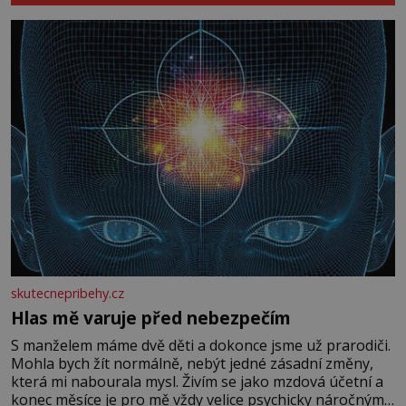
skutecnepribehy.cz
Hlas mě varuje před nebezpečím
S manželem máme dvě děti a dokonce jsme už prarodiči.
Mohla bych žít normálně, nebýt jedné zásadní změny,
která mi nabourala mysl. Živím se jako mzdová účetní a
konec měsíce je pro mě vždy velice psychicky náročným