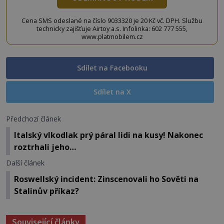
Cena SMS odeslané na číslo 9033320 je 20 Kč vč. DPH. Službu
technicky zajišťuje Airtoy a.s. Infolinka: 602 777 555,
www.platmobilem.cz
Sdílet na Facebooku
Sdílet na X
Předchozí článek
Italský vlkodlak prý páral lidi na kusy! Nakonec
roztrhali jeho…
Další článek
Roswellský incident: Zinscenovali ho Sověti na
Stalinův příkaz?
Související články