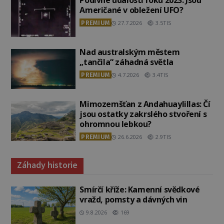
Podivné události roku 2023: Jsou
Američané v obležení UFO?
PREMIUM
27.7.2026
3.5TIS
Nad australským městem
„tančila“ záhadná světla
PREMIUM
4.7.2026
3.4TIS
Mimozemšťan z Andahuaylillas: Čí
jsou ostatky zakrslého stvoření s
ohromnou lebkou?
PREMIUM
26.6.2026
2.9TIS
Záhady historie
Smírčí kříže: Kamenní svědkové
vražd, pomsty a dávných vin
9.8.2026
169