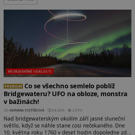
kostry – a s nimi stopy, které se jen obtížně slučují
s nešťastnou náhodou. Zabil mladé trampy
přírodní živel, neznámý útočník, nebo někdo, koho
tehdejší režim nechtěl odhalit? [gallery
ids="171131,171132,1711
NEOBJASNĚNÉ UDÁLOSTI
Co se všechno semlelo poblíž
PREMIUM
Bridgewateru? UFO na obloze, monstra
v bažinách!
OD
ADRIANA VOJTÍŠKOVÁ
8.8.2026
2.0TIS
Nad bridgewaterským okolím září jasné sluneční
světlo, když se náhle stane cosi nečekaného. Dne
10. května roku 1760 v deset hodin dopoledne zde