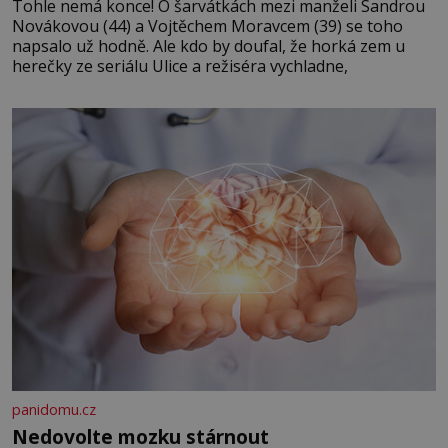
Tohle nemá konce! O šarvátkách mezi manželi Sandrou
Novákovou (44) a Vojtěchem Moravcem (39) se toho
napsalo už hodně. Ale kdo by doufal, že horká zem u
herečky ze seriálu Ulice a režiséra vychladne,
panidomu.cz
Nedovolte mozku stárnout