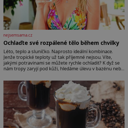
nejsemsama.cz
Ochlaďte své rozpálené tělo během chvilky
Léto, teplo a sluníčko. Naprosto ideální kombinace.
Jenže tropické teploty už tak příjemné nejsou. Víte,
jakými potravinami se můžete rychle ochladit? K dyž se
nám tropy zaryjí pod kůži, hledáme úlevu v bazénu nebo
pomocí klimatizace. Jenže ne vždycky můžeme být v jejich
blízkosti. Nemusíte však zoufat. Pokud budete mít
promyšlený jídelníček, žadné pařáky si na vás