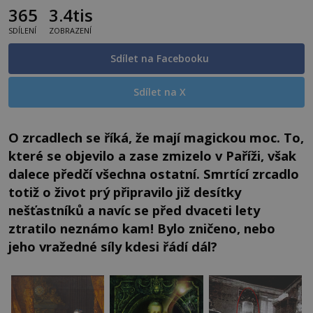
365
3.4tis
SDÍLENÍ
ZOBRAZENÍ
Sdílet na Facebooku
Sdílet na X
O zrcadlech se říká, že mají magickou moc. To,
které se objevilo a zase zmizelo v Paříži, však
dalece předčí všechna ostatní. Smrtící zrcadlo
totiž o život prý připravilo již desítky
nešťastníků a navíc se před dvaceti lety
ztratilo neznámo kam! Bylo zničeno, nebo
jeho vražedné síly kdesi řádí dál?