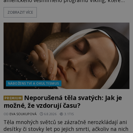
amerického vesmírného programu Viking, které
jsou schopny pořídit fotografie záhadami
ZOBRAZIT VÍCE
opředené rudé planety. Viking 1 zde zaznamená
něco naprosto nečekaného. V marsovské oblasti
zvané Cydonie totiž zachytí podivný útvar
připomínající lidskou tvář. NASA (Národní úřad
NÁBOŽENSTVÍ A OKULTISMUS
Neporušená těla svatých: Jak je
PREMIUM
možné, že vzdorují času?
OD
EVA SOUKUPOVÁ
6.8.2026
3.1TIS
Těla mnohých světců se zázračně nerozkládají ani
desítky či stovky let po jejich smrti, ačkoliv na nich