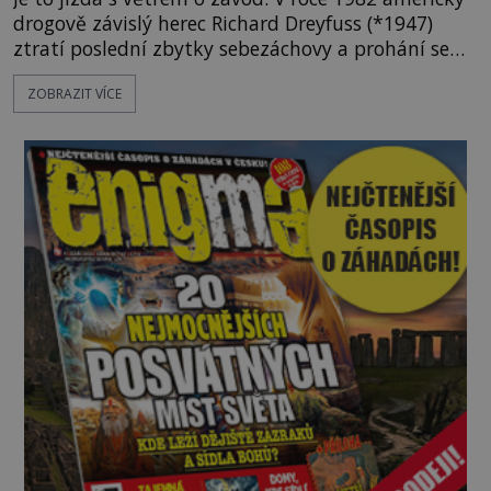
drogově závislý herec Richard Dreyfuss (*1947)
ztratí poslední zbytky sebezáchovy a prohání se
po silnicích ve svém mercedesu jako utržený ze
ZOBRAZIT VÍCE
řetězu. Vše vyvrcholí katastrofou, když to Dreyfuss
napálí v plné rychlosti do stromu! Policie ve vraku
následně nalezne schovaný kokain. Tímto
momentem se slavnému