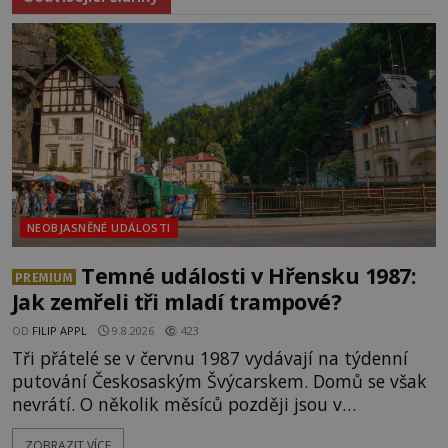
NEOBJASNĚNÉ UDÁLOSTI
Temné události v Hřensku 1987:
PREMIUM
Jak zemřeli tři mladí trampové?
OD
FILIP APPL
9.8.2026
423
Tři přátelé se v červnu 1987 vydávají na týdenní
putování Českosaským Švýcarskem. Domů se však
nevrátí. O několik měsíců později jsou v
nepřístupných skalách u Hřenska nalezeny jejich
ZOBRAZIT VÍCE