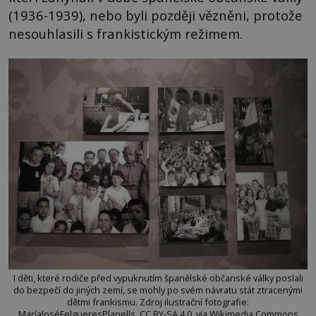
(1936-1939), nebo byli později vězněni, protože
nesouhlasili s frankistickým režimem.
I děti, které rodiče před vypuknutím španělské občanské války poslali
do bezpečí do jiných zemí, se mohly po svém návratu stát ztracenými
dětmi frankismu. Zdroj ilustrační fotografie:
MaríaJoséFelgueresPlanells, CC BY-SA 4.0, via Wikimedia Commons