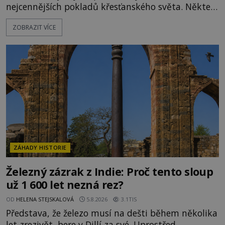
nejcennějších pokladů křesťanského světa. Některé
mají pečlivě doloženou historii, jiné provází
ZOBRAZIT VÍCE
záhady, krádeže i nečekané objevy. Jejich osudy
připomínají dobrodružné romány, přesto se opírají
o skutečné historické události. Ve středověké
Evropě mají relikvie mimořádnou hodnotu. Nejsou
jen předmětem úcty
ZÁHADY HISTORIE
Železný zázrak z Indie: Proč tento sloup
už 1 600 let nezná rez?
OD
HELENA STEJSKALOVÁ
5.8.2026
3.1TIS
Představa, že železo musí na dešti během několika
let zrezivět, bere v Dillí za své. Uprostřed