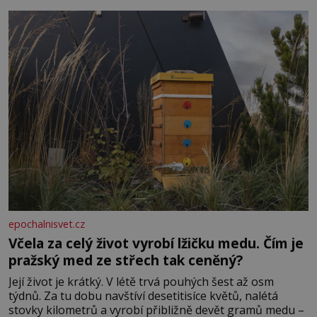
dál častěji volá o pomoc, co se hlídání týče. Dalo by se
epochalnisvet.cz
Včela za celý život vyrobí lžičku medu. Čím je
pražský med ze střech tak ceněný?
Její život je krátký. V létě trvá pouhých šest až osm
týdnů. Za tu dobu navštíví desetitisíce květů, nalétá
stovky kilometrů a vyrobí přibližně devět gramů medu –