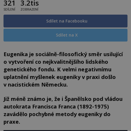
321
3.2tis
SDÍLENÍ
ZOBRAZENÍ
Sdílet na Facebooku
Sdílet na X
Eugenika je sociálně-filosofický směr usilující
o vytvoření co nejkvalitnějšího lidského
genetického fondu. K velmi negativnímu
uplatnění myšlenek eugeniky v praxi došlo
v nacistickém Německu.
Již méně známo je, že i Španělsko pod vládou
autokrata Francisca Franca (1892-1975)
zavádělo pochybné metody eugeniky do
praxe.