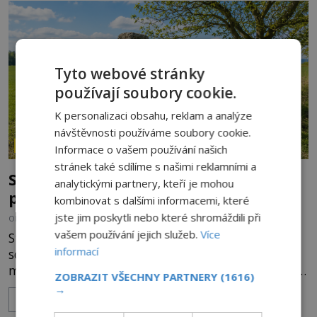
Tyto webové stránky
používají soubory cookie.
K personalizaci obsahu, reklam a analýze
návštěvnosti používáme soubory cookie.
ZÁHADY HISTORIE
Informace o vašem používání našich
stránek také sdílíme s našimi reklamními a
Smírčí kříže: Kamenní svědkové vražd,
analytickými partnery, kteří je mohou
pomsty a dávných vin
kombinovat s dalšími informacemi, které
jste jim poskytli nebo které shromáždili při
OD
HELENA STEJSKALOVÁ
9.8.2026
169
vašem používání jejich služeb.
Více
Stojí mlčky u starých cest, na okrajích polí nebo
informací
schované v lese. Některé mají na těle vytesaný
meč, jiné sekeru, v dalším případě jde jen o prostý
ZOBRAZIT VŠECHNY PARTNERY
(1616)
kříž. Na první pohled vypadají jako zapomenuté
→
ZOBRAZIT VÍCE
náboženské památky. Jenže některé z nich mají