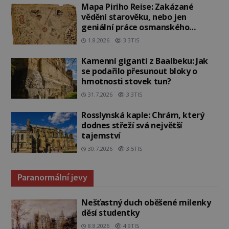
Mapa Piriho Reise: Zakázané
vědění starověku, nebo jen
geniální práce osmanského
admirála?
1.8.2026
3.3TIS
Kamenní giganti z Baalbeku: Jak
se podařilo přesunout bloky o
hmotnosti stovek tun?
31.7.2026
3.3TIS
Rosslynská kaple: Chrám, který
dodnes střeží svá největší
tajemství
30.7.2026
3.5TIS
Paranormální jevy
Nešťastný duch oběšené milenky
děsí studentky
8.8.2026
4.9TIS