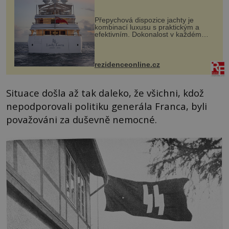
Přepychová dispozice jachty je
kombinací luxusu s praktickým a
efektivním. Dokonalost v každém
detailu představuje značka Fendi
Casa, kterou byly vybaveny její
paluby. Monacký přístav nabízí
každoročn...
rezidenceonline.cz
Situace došla až tak daleko, že všichni, kdož
nepodporovali politiku generála Franca, byli
považováni za duševně nemocné.