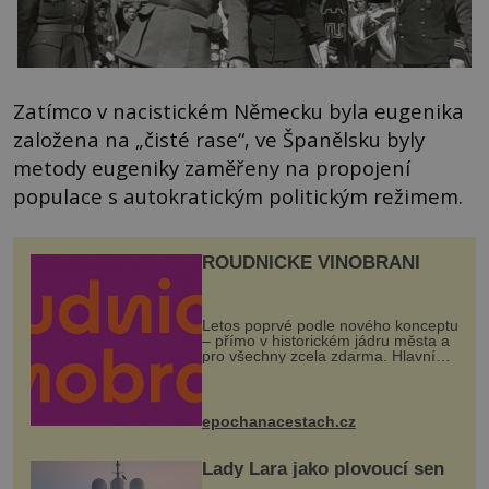
Zatímco v nacistickém Německu byla eugenika
založena na „čisté rase“, ve Španělsku byly
metody eugeniky zaměřeny na propojení
populace s autokratickým politickým režimem.
ROUDNICKÉ VINOBRANÍ
Letos poprvé podle nového konceptu
– přímo v historickém jádru města a
pro všechny zcela zdarma. Hlavní
program se odehraje na Karlově a
Husově náměstí. Návštěvníci se
mohou těšit na víno, burčák, pes...
epochanacestach.cz
Lady Lara jako plovoucí sen