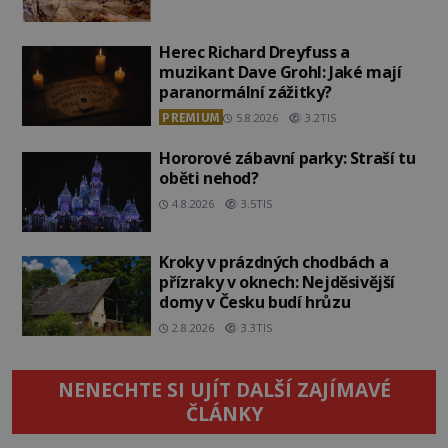
Herec Richard Dreyfuss a
muzikant Dave Grohl: Jaké mají
paranormální zážitky?
PREMIUM
5.8.2026
3.2TIS
Hororové zábavní parky: Straší tu
oběti nehod?
4.8.2026
3.5TIS
Kroky v prázdných chodbách a
přízraky v oknech: Nejděsivější
domy v Česku budí hrůzu
2.8.2026
3.3TIS
NENECHTE SI UJÍT DALŠÍ ZAJÍMAVÉ
ČLÁNKY