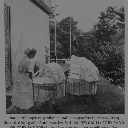
Nacistické pojetí eugeniky se snažilo o vytvoření čisté rasy. Zdroj
ilustrační fotografie: Bundesarchiv, Bild 146-1973-010-11 / CC-BY-SA 3.0
DE, CC BY-SA 3.0 DE <https://creativecommons.org/licenses/by-