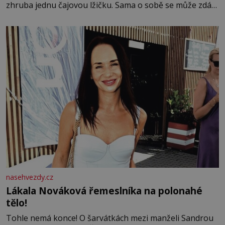
zhruba jednu čajovou lžičku. Sama o sobě se může zdát
bezvýznamná. Teprve když se spojí s dalšími desítkami
tisíc příslušnic svého včelstva, vznikne jeden z
nejdokonalejších organismů
nasehvezdy.cz
Lákala Nováková řemeslníka na polonahé
tělo!
Tohle nemá konce! O šarvátkách mezi manželi Sandrou