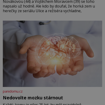
Novákovou (44) a Vojtěchem Moravcem (39) se toho
napsalo už hodně. Ale kdo by doufal, že horká zem u
herečky ze seriálu Ulice a režiséra vychladne,
panidomu.cz
Nedovolte mozku stárnout
Každý, komu je přes 25 let, by měl pravidelně