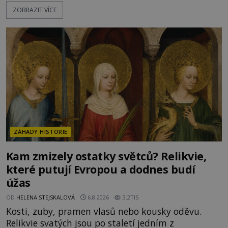
bouřích. Pak ale přichází rok 1087 a klidné místo
ZOBRAZIT VÍCE
se mění v dějiště podivné noční výpravy. Skupina
italských námořníků otevírá hrob svatého
Mikuláše a odváží jeho ostatky přes moře do Bari.
Je to zbožná záchrana před nebezpečím, nebo
promyšlená krádež,
ZÁHADY HISTORIE
Kam zmizely ostatky světců? Relikvie,
které putují Evropou a dodnes budí
úžas
OD
HELENA STEJSKALOVÁ
6.8.2026
3.2TIS
Kosti, zuby, pramen vlasů nebo kousky oděvu.
Relikvie svatých jsou po staletí jedním z