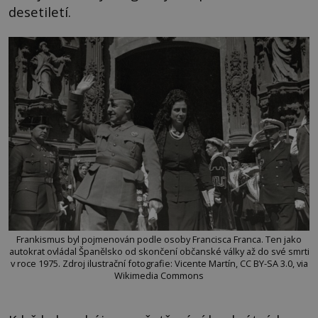
desetiletí.
Frankismus byl pojmenován podle osoby Francisca Franca. Ten jako
autokrat ovládal Španělsko od skončení občanské války až do své smrti
v roce 1975. Zdroj ilustrační fotografie: Vicente Martín, CC BY-SA 3.0, via
Wikimedia Commons