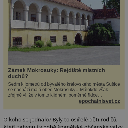
Zámek Mokrosuky: Rejdiště místních
duchů?
Sedm kilometrů od bývalého královského města Sušice
se nachází malá obec Mokrosuky…Málokdo však
zřejmě ví, že v tomto klidném, poměrně řídce
navštěvovaném koutu vesnické Šumavy se nachází
epochalnisvet.cz
několi...
O koho se jednalo? Byly to osiřelé děti rodičů,
kteří zahynuli v době španělské občanské války