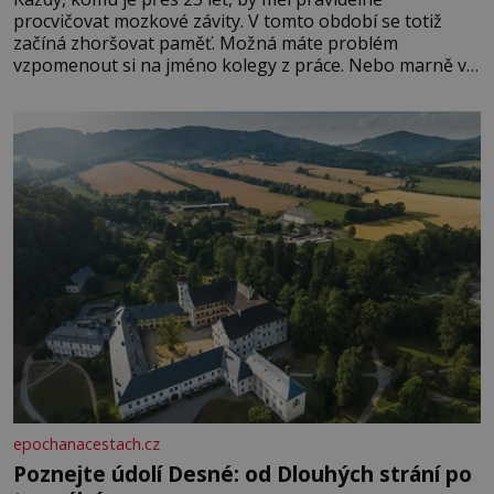
procvičovat mozkové závity. V tomto období se totiž
začíná zhoršovat paměť. Možná máte problém
vzpomenout si na jméno kolegy z práce. Nebo marně v
paměti lovíte název knížky, kterou jste nedávno přečetli.
Je to opravdu tak, s věkem jako kdyby se paměť
rozhodla stávkovat. Cvičte
epochanacestach.cz
Poznejte údolí Desné: od Dlouhých strání po