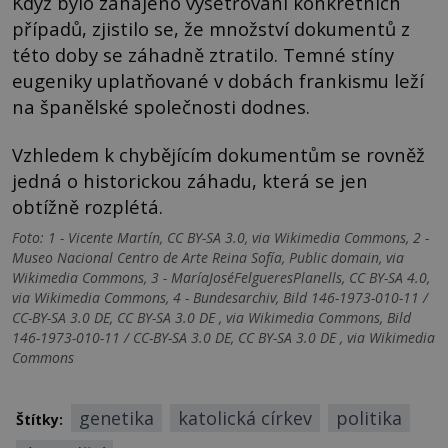
Když bylo zahájeno vyšetřování konkrétních
případů, zjistilo se, že množství dokumentů z
této doby se záhadně ztratilo. Temné stíny
eugeniky uplatňované v dobách frankismu leží
na španělské společnosti dodnes.
Vzhledem k chybějícím dokumentům se rovněž
jedná o historickou záhadu, která se jen
obtížně rozplétá.
Foto: 1 - Vicente Martín, CC BY-SA 3.0, via Wikimedia Commons, 2 -
Museo Nacional Centro de Arte Reina Sofía, Public domain, via
Wikimedia Commons, 3 - MaríaJoséFelgueresPlanells, CC BY-SA 4.0,
via Wikimedia Commons, 4 - Bundesarchiv, Bild 146-1973-010-11 /
CC-BY-SA 3.0 DE, CC BY-SA 3.0 DE , via Wikimedia Commons, Bild
146-1973-010-11 / CC-BY-SA 3.0 DE, CC BY-SA 3.0 DE , via Wikimedia
Commons
genetika
katolická církev
politika
Štítky: