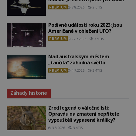
PREMIUM
7.8.2026
2.6TIS
Podivné události roku 2023: Jsou
Američané v obležení UFO?
PREMIUM
27.7.2026
3.5TIS
Nad australským městem
„tančila“ záhadná světla
PREMIUM
4.7.2026
3.4TIS
Záhady historie
Zrod legend o válečné lsti:
Opravdu na zmatení nepřítele
vypouštěli vypasené králíky?
3.8.2026
3.4TIS