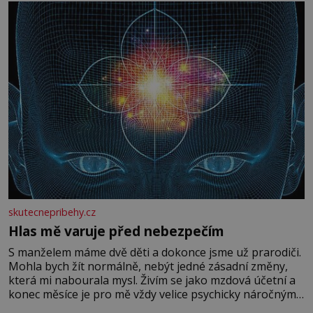
skutecnepribehy.cz
Hlas mě varuje před nebezpečím
S manželem máme dvě děti a dokonce jsme už prarodiči.
Mohla bych žít normálně, nebýt jedné zásadní změny,
která mi nabourala mysl. Živím se jako mzdová účetní a
konec měsíce je pro mě vždy velice psychicky náročným
obdobím. Od té chvíle, co máme vnoučata, mi dcera čím