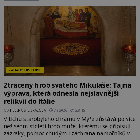
tvora jménem Ayia Napa? Nebo se může za
legendami o něm ukrývat nějaký pravdivý základ?
V blízkosti Mysu Greco, jak se přez
ZÁHADY HISTORIE
Ztracený hrob svatého Mikuláše: Tajná
výprava, která odnesla nejslavnější
relikvii do Itálie
OD
HELENA STEJSKALOVÁ
7.8.2026
2.8TIS
V tichu starobylého chrámu v Myře zůstává po více
než sedm století hrob muže, kterému se připisují
zázraky, pomoc chudým i záchrana námořníků v