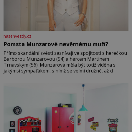
nasehvezdy.cz
Pomsta Munzarové nevěrnému muži?
Přímo skandální zvěsti zaznívají ve spojitosti s herečkou
Barborou Munzarovou (54) a hercem Martinem
Trnavským (56). Munzarová měla být totiž viděna s
jakýmsi sympaťákem, s nímž se velmi družně, až d