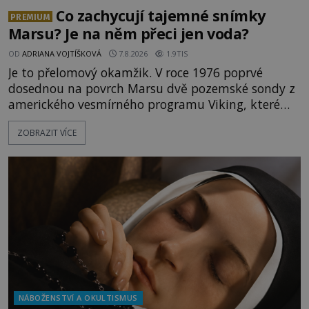
Co zachycují tajemné snímky
PREMIUM
Marsu? Je na něm přeci jen voda?
OD
ADRIANA VOJTÍŠKOVÁ
7.8.2026
1.9TIS
Je to přelomový okamžik. V roce 1976 poprvé
dosednou na povrch Marsu dvě pozemské sondy z
amerického vesmírného programu Viking, které
jsou schopny pořídit fotografie záhadami
ZOBRAZIT VÍCE
opředené rudé planety. Viking 1 zde zaznamená
něco naprosto nečekaného. V marsovské oblasti
zvané Cydonie totiž zachytí podivný útvar
připomínající lidskou tvář. NASA (Národní úřad
NÁBOŽENSTVÍ A OKULTISMUS