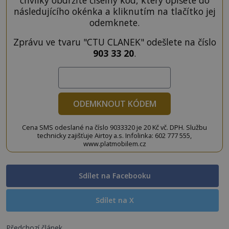
chvilky obdržíte číselný kód, který opíšete do
následujícího okénka a kliknutím na tlačítko jej
odemknete.
Zprávu ve tvaru "CTU CLANEK" odešlete na číslo
903 33 20
.
ODEMKNOUT KÓDEM
Cena SMS odeslané na číslo 9033320 je 20 Kč vč. DPH. Službu
technicky zajišťuje Airtoy a.s. Infolinka: 602 777 555,
www.platmobilem.cz
Sdílet na Facebooku
Sdílet na X
Předchozí článek