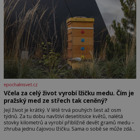
protože do zednářské
epochalnisvet.cz
Včela za celý život vyrobí lžičku medu. Čím je
pražský med ze střech tak ceněný?
Její život je krátký. V létě trvá pouhých šest až osm
týdnů. Za tu dobu navštíví desetitisíce květů, nalétá
stovky kilometrů a vyrobí přibližně devět gramů medu –
zhruba jednu čajovou lžičku. Sama o sobě se může zdát
bezvýznamná. Teprve když se spojí s dalšími desítkami