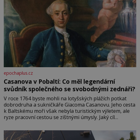
epochaplus.cz
Casanova v Pobaltí: Co měl legendární
svůdník společného se svobodnými zednáři?
V roce 1764 byste mohli na lotyšských plážích potkat
dobrodruha a sukničkáře Giacoma Casanovu. Jeho cesta
k Baltskému moři však nebyla turistickým výletem, ale
ryze pracovní cestou se zištnými úmysly. Jaký cíl
Casanova sledoval, když se například procházel uličkami
lotyšské Rigy? Casanova v Pobaltí kontaktoval tamní
zednářské lóže. Nebyl v této oblasti žádným nováčkem,