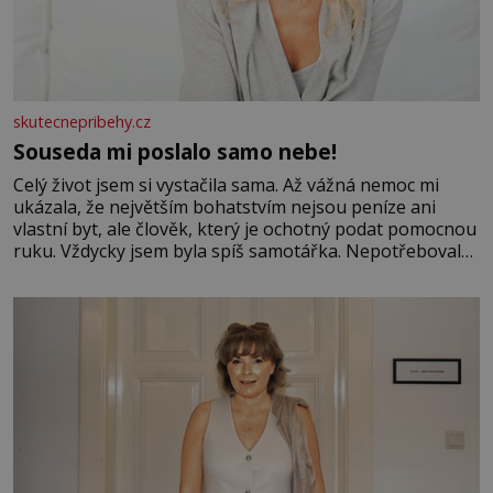
skutecnepribehy.cz
Souseda mi poslalo samo nebe!
Celý život jsem si vystačila sama. Až vážná nemoc mi
ukázala, že největším bohatstvím nejsou peníze ani
vlastní byt, ale člověk, který je ochotný podat pomocnou
ruku. Vždycky jsem byla spíš samotářka. Nepotřebovala
jsem kolem sebe partu kamarádek ani partnera. Stačily
mi knihy, práce a hlavně klid. Hned po studiích jsem
odešla z rodného města,