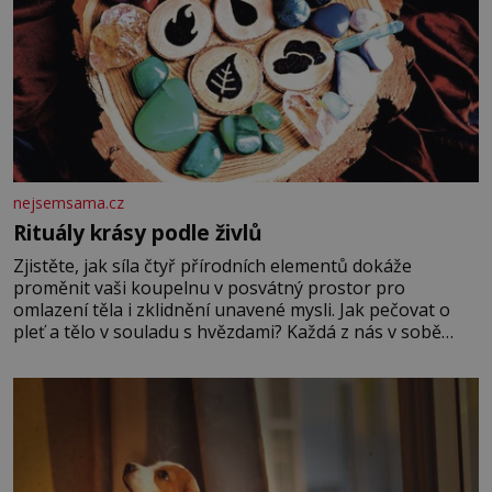
nejsemsama.cz
Rituály krásy podle živlů
Zjistěte, jak síla čtyř přírodních elementů dokáže
proměnit vaši koupelnu v posvátný prostor pro
omlazení těla i zklidnění unavené mysli. Jak pečovat o
pleť a tělo v souladu s hvězdami? Každá z nás v sobě
nese otisk vesmíru, který se projevuje nejen v naší
povaze, ale i v potřebách naší pokožky. Ohnivá znamení
Ženy narozené ve znamení Berana, Lva a Střelce v sobě
nesou žár, odvahu a neutuchající elán. Vaše