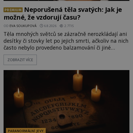
Neporušená těla svatých: Jak je
PREMIUM
možné, že vzdorují času?
OD
EVA SOUKUPOVÁ
6.8.2026
2.7TIS
Těla mnohých světců se zázračně nerozkládají ani
desítky či stovky let po jejich smrti, ačkoliv na nich
často nebylo provedeno balzamování či jiné
pokusy o konzervaci. Neporušené ostatky bývají
ZOBRAZIT VÍCE
považovány za důkaz svatosti zemřelých. Jaké
tajemné síly těla významných náboženských
osobností ochraňují? Na hřbitově u kláštera
Milosrdných
PARANORMÁLNÍ JEVY