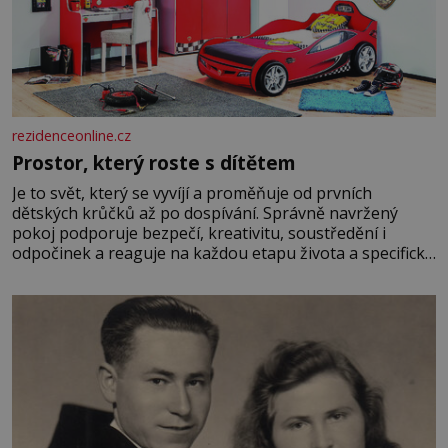
rezidenceonline.cz
Prostor, který roste s dítětem
Je to svět, který se vyvíjí a proměňuje od prvních
dětských krůčků až po dospívání. Správně navržený
pokoj podporuje bezpečí, kreativitu, soustředění i
odpočinek a reaguje na každou etapu života a specifické
potřeby dítěte. Pro nejmenší je klíčová jednoduchost,
měkkost a bezpečí, proto by pokoj miminka měl působit
především klidně a útulně. Předškolní věk je