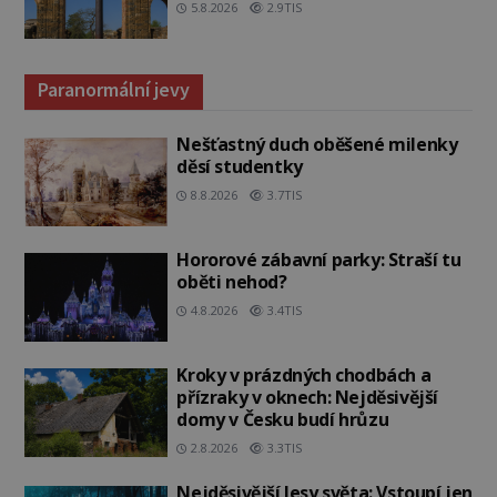
5.8.2026
2.9TIS
Paranormální jevy
Nešťastný duch oběšené milenky
děsí studentky
8.8.2026
3.7TIS
Hororové zábavní parky: Straší tu
oběti nehod?
4.8.2026
3.4TIS
Kroky v prázdných chodbách a
přízraky v oknech: Nejděsivější
domy v Česku budí hrůzu
2.8.2026
3.3TIS
Nejděsivější lesy světa: Vstoupí jen