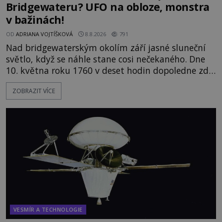
Bridgewateru? UFO na obloze, monstra
v bažinách!
OD
ADRIANA VOJTÍŠKOVÁ
8.8.2026
791
Nad bridgewaterským okolím září jasné sluneční
světlo, když se náhle stane cosi nečekaného. Dne
10. května roku 1760 v deset hodin dopoledne zde
dojde k vůbec prvnímu historicky doloženému
ZOBRAZIT VÍCE
přeletu UFO. Podle záznamů vyzařuje takové
světlo, že vypadá jako „koule hořícího ohně“. Jde
jen o nějaký optický klam, nebo se zde skutečně
právě vznáší mimozemská loď
VESMÍR A TECHNOLOGIE