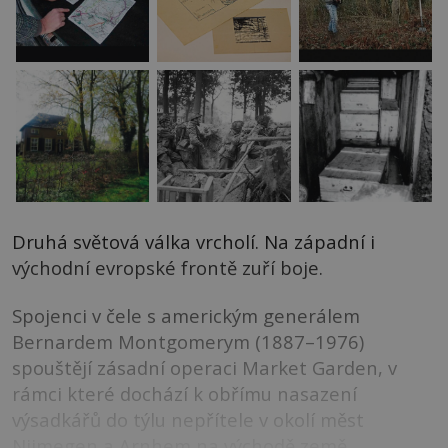
Druhá světová válka vrcholí. Na západní i
východní evropské frontě zuří boje.
Spojenci v čele s americkým generálem
Bernardem Montgomerym (1887–1976)
spouštějí zásadní operaci Market Garden, v
rámci které dochází k obřímu nasazení
výsadkářů do týlu nepřítele v okolí měst
Nijmegen a Arnhem na východě země.