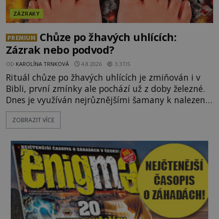
ZÁZRAKY
Chůze po žhavých uhlících:
PREMIUM
Zázrak nebo podvod?
OD
KAROLÍNA TRNKOVÁ
4.8.2026
3.3TIS
Rituál chůze po žhavých uhlících je zmiňován i v
Bibli, první zmínky ale pochází už z doby železné.
Dnes je využíván nejrůznějšími šamany k nalezení
spirituální síly či vnitřního klidu. Jak funguje a proč
ZOBRAZIT VÍCE
si při něm člověk nepopálí nohy, což bylo
objektivně dokázáno? Je na něm i něco
nadpřirozeného? Histori