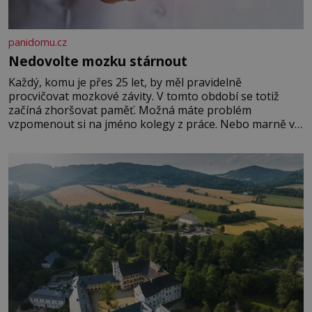
panidomu.cz
Nedovolte mozku stárnout
Každý, komu je přes 25 let, by měl pravidelně
procvičovat mozkové závity. V tomto období se totiž
začíná zhoršovat paměť. Možná máte problém
vzpomenout si na jméno kolegy z práce. Nebo marně v
paměti lovíte název knížky, kterou jste nedávno přečetli.
Je to opravdu tak, s věkem jako kdyby se paměť
rozhodla stávkovat. Cvičte