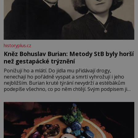
historyplus.cz
Kněz Bohuslav Burian: Metody StB byly horší
než gestapácké trýznění
Ponižují ho a mlátí. Do jídla mu přidávají drogy,
nenechají ho pořádně vyspat a smrtí vyhrožují i jeho
nejbližším. Burian kruté týrání nevydrží a estébákům
podepíše všechno, co po něm chtějí. Svým podpisem jim
potvrdí také to, že na něj během výslechů nikdo nevyvíjel
fyzický ani psychický nátlak. Syn brněnského řezníka
chce být knězem a