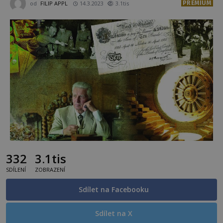
PREMIUM
od
FILIP APPL
14.3.2023
3.1tis
332
3.1tis
SDÍLENÍ
ZOBRAZENÍ
Sdílet na Facebooku
Sdílet na X