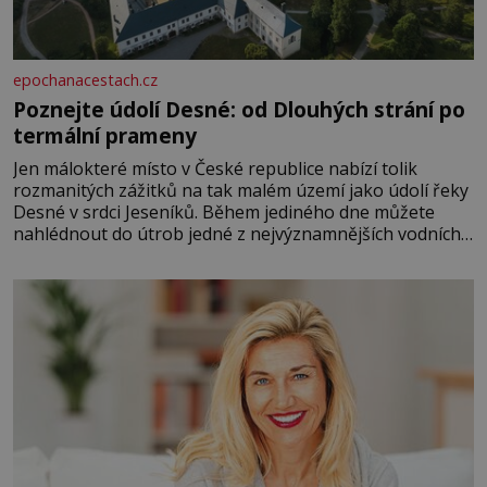
epochanacestach.cz
Poznejte údolí Desné: od Dlouhých strání po
termální prameny
Jen málokteré místo v České republice nabízí tolik
rozmanitých zážitků na tak malém území jako údolí řeky
Desné v srdci Jeseníků. Během jediného dne můžete
nahlédnout do útrob jedné z nejvýznamnějších vodních
elektráren v Evropě, vydat se na horské hřebeny, projet
se na koloběžce a den zakončit poznáváním památek ve
Velkých Losinách nebo v termálním