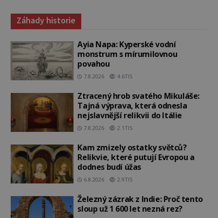
Záhady historie
Ayia Napa: Kyperské vodní
monstrum s mírumilovnou
povahou
7.8.2026
4.6TIS
Ztracený hrob svatého Mikuláše:
Tajná výprava, která odnesla
nejslavnější relikvii do Itálie
7.8.2026
2.1TIS
Kam zmizely ostatky světců?
Relikvie, které putují Evropou a
dodnes budí úžas
6.8.2026
2.9TIS
Železný zázrak z Indie: Proč tento
sloup už 1 600 let nezná rez?