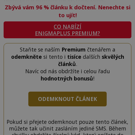
Zbývá vám 96
%
článku k dočtení. Nenechte si
to ujít!
CO NABÍZÍ
ENIGMAPLUS PREMIUM?
Staňte se naším
Premium
čtenářem a
odemkněte
si tento i
tisíce
dalších
skvělých
článků
.
Navíc od nás obdržíte i celou řadu
hodnotných bonusů
!
ODEMKNOUT ČLÁNEK
Pokud si přejete odemknout pouze tento článek,
můžete tak učinit zasláním jediné SMS. Během