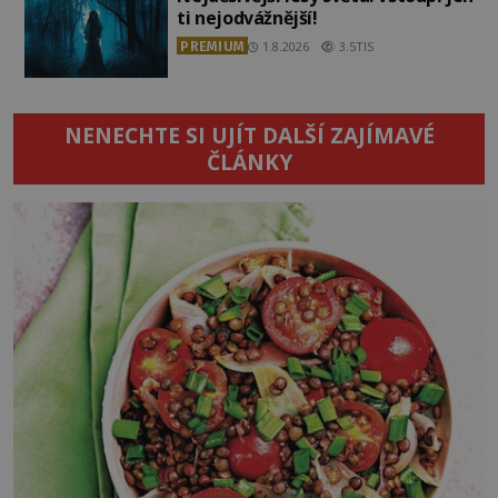
ti nejodvážnější!
PREMIUM
1.8.2026
3.5TIS
NENECHTE SI UJÍT DALŠÍ ZAJÍMAVÉ
ČLÁNKY