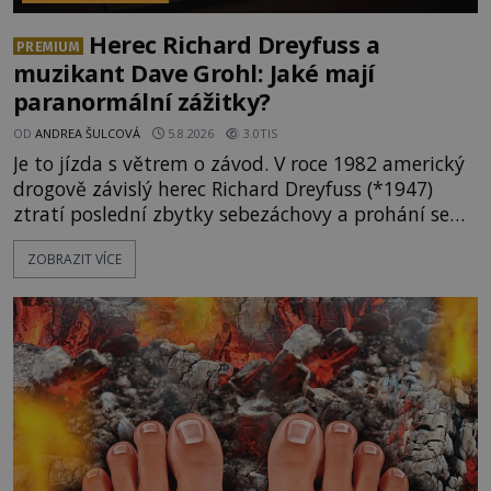
Herec Richard Dreyfuss a
PREMIUM
muzikant Dave Grohl: Jaké mají
paranormální zážitky?
OD
ANDREA ŠULCOVÁ
5.8.2026
3.0TIS
Je to jízda s větrem o závod. V roce 1982 americký
drogově závislý herec Richard Dreyfuss (*1947)
ztratí poslední zbytky sebezáchovy a prohání se
po silnicích ve svém mercedesu jako utržený ze
ZOBRAZIT VÍCE
řetězu. Vše vyvrcholí katastrofou, když to Dreyfuss
napálí v plné rychlosti do stromu! Policie ve vraku
následně nalezne schovaný kokain. Tímto
momentem se slavnému