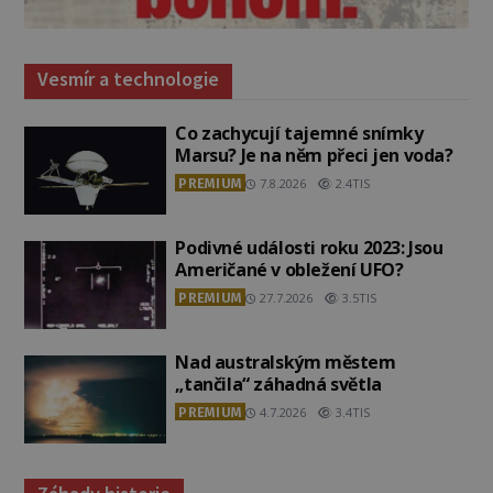
Vesmír a technologie
Co zachycují tajemné snímky
Marsu? Je na něm přeci jen voda?
PREMIUM
7.8.2026
2.4TIS
Podivné události roku 2023: Jsou
Američané v obležení UFO?
PREMIUM
27.7.2026
3.5TIS
Nad australským městem
„tančila“ záhadná světla
PREMIUM
4.7.2026
3.4TIS