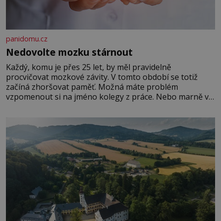
panidomu.cz
Nedovolte mozku stárnout
Každý, komu je přes 25 let, by měl pravidelně
procvičovat mozkové závity. V tomto období se totiž
začíná zhoršovat paměť. Možná máte problém
vzpomenout si na jméno kolegy z práce. Nebo marně v
paměti lovíte název knížky, kterou jste nedávno přečetli.
Je to opravdu tak, s věkem jako kdyby se paměť
rozhodla stávkovat. Cvičte