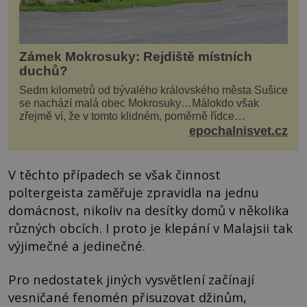
Zámek Mokrosuky: Rejdiště místních
duchů?
Sedm kilometrů od bývalého královského města Sušice
se nachází malá obec Mokrosuky…Málokdo však
zřejmě ví, že v tomto klidném, poměrně řídce
navštěvovaném koutu vesnické Šumavy se nachází
epochalnisvet.cz
několi...
V těchto případech se však činnost
poltergeista zaměřuje zpravidla na jednu
domácnost, nikoliv na desítky domů v několika
různých obcích. I proto je klepání v Malajsii tak
výjimečné a jedinečné.
Pro nedostatek jiných vysvětlení začínají
vesničané fenomén přisuzovat džinům,