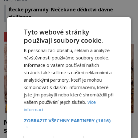
Řecké pyramidy: Nečekané dědictví dávné
civilizace
Tyto webové stránky
Související články
používají soubory cookie.
K personalizaci obsahu, reklam a analýze
návštěvnosti používáme soubory cookie.
Informace o vašem používání našich
stránek také sdílíme s našimi reklamními a
analytickými partnery, kteří je mohou
kombinovat s dalšími informacemi, které
jste jim poskytli nebo které shromáždili při
vašem používání jejich služeb.
Více
PARANORMÁLNÍ JEVY
informací
ZOBRAZIT VŠECHNY PARTNERY
(1616)
Nešťastný duch oběšené milenky děsí
→
studentky