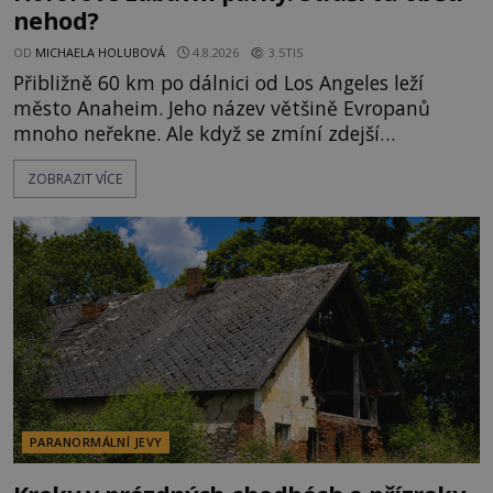
nehod?
OD
MICHAELA HOLUBOVÁ
4.8.2026
3.5TIS
Přibližně 60 km po dálnici od Los Angeles leží
město Anaheim. Jeho název většině Evropanů
mnoho neřekne. Ale když se zmíní zdejší
Disneyland, je hned jasno. Zábavní park vyroste na
ZOBRAZIT VÍCE
poklidném místě bývalého sadu pomerančovníků.
Klid tu teď rozhodně nepanuje, park navštíví
kolem 17 000 000 zábavychtivých lidí ročně. A ač je
velká snaha to utajit, někteří z
PARANORMÁLNÍ JEVY