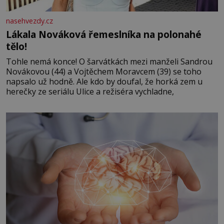
nasehvezdy.cz
Lákala Nováková řemeslníka na polonahé
tělo!
Tohle nemá konce! O šarvátkách mezi manželi Sandrou
Novákovou (44) a Vojtěchem Moravcem (39) se toho
napsalo už hodně. Ale kdo by doufal, že horká zem u
herečky ze seriálu Ulice a režiséra vychladne,