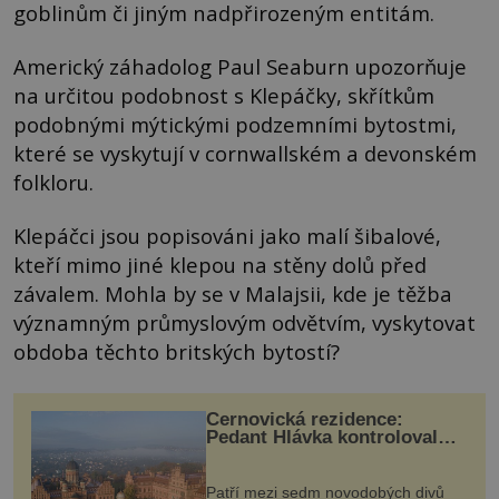
goblinům či jiným nadpřirozeným entitám.
Americký záhadolog Paul Seaburn upozorňuje
na určitou podobnost s Klepáčky, skřítkům
podobnými mýtickými podzemními bytostmi,
které se vyskytují v cornwallském a devonském
folkloru.
Klepáčci jsou popisováni jako malí šibalové,
kteří mimo jiné klepou na stěny dolů před
závalem. Mohla by se v Malajsii, kde je těžba
významným průmyslovým odvětvím, vyskytovat
obdoba těchto britských bytostí?
Černovická rezidence:
Pedant Hlávka kontroloval
každou cihlu
Patří mezi sedm novodobých divů