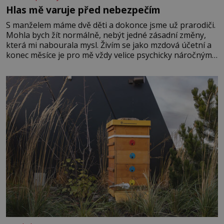
Hlas mě varuje před nebezpečím
S manželem máme dvě děti a dokonce jsme už prarodiči.
Mohla bych žít normálně, nebýt jedné zásadní změny,
která mi nabourala mysl. Živím se jako mzdová účetní a
konec měsíce je pro mě vždy velice psychicky náročným
obdobím. Od té chvíle, co máme vnoučata, mi dcera čím
dál častěji volá o pomoc, co se hlídání týče. Dalo by se