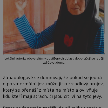
Lokální autority obyvatelům v postižených oblastí doporučují se raději
zdržovat doma.
Záhadologové se domnívají, že pokud se jedná
o paranormální jev, může jít o zrcadlový projev,
který se přenáší z místa na místo a ovlivňuje
lidi, kteří mají strach, či jsou citliví na tyto jevy.
Proto se fenomén rozšířil do několika vesnic a