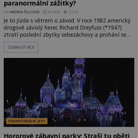
paranormální zážitky?
OD
ANDREA ŠULCOVÁ
5.8.2026
3.2TIS
Je to jízda s větrem o závod. V roce 1982 americký
drogově závislý herec Richard Dreyfuss (*1947)
ztratí poslední zbytky sebezáchovy a prohání se
po silnicích ve svém mercedesu jako utržený ze
ZOBRAZIT VÍCE
řetězu. Vše vyvrcholí katastrofou, když to Dreyfuss
napálí v plné rychlosti do stromu! Policie ve vraku
následně nalezne schovaný kokain. Tímto
momentem se slavnému
PARANORMÁLNÍ JEVY
Hororové zábavní parky: Straší tu oběti