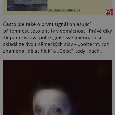
Casa, kterou byly vybaveny její
paluby. Monacký přístav nabízí
každoročn...
rezidenceonline.cz
Často jde také o první signál ohlašující
přítomnost této entity v domácnosti. Právě díky
klepání získává poltergeist své jméno, to se
skládá ze dvou německých slov – „poltern“, což
znamená „dělat hluk“ a „Geist“, tedy „duch“.