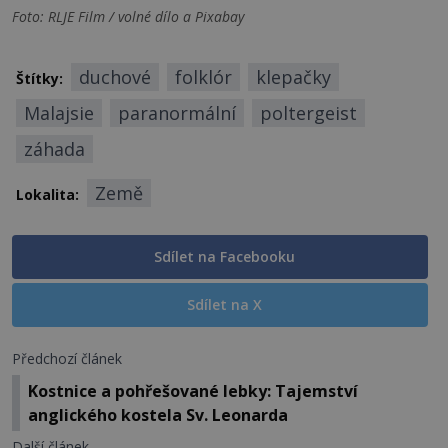
Foto: RLJE Film / volné dílo a Pixabay
duchové
folklór
klepačky
Štítky:
Malajsie
paranormální
poltergeist
záhada
Země
Lokalita:
Sdílet na Facebooku
Sdílet na X
Předchozí článek
Kostnice a pohřešované lebky: Tajemství
anglického kostela Sv. Leonarda
Další článek