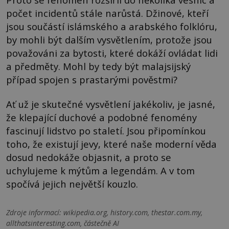
počet incidentů stále narůstá. Džinové, kteří
jsou součástí islámského a arabského folklóru,
by mohli být dalším vysvětlením, protože jsou
považováni za bytosti, které dokáží ovládat lidi
a předměty. Mohl by tedy být malajsijský
případ spojen s prastarými pověstmi?
Ať už je skutečné vysvětlení jakékoliv, je jasné,
že klepající duchové a podobné fenomény
fascinují lidstvo po staletí. Jsou připomínkou
toho, že existují jevy, které naše moderní věda
dosud nedokáže objasnit, a proto se
uchylujeme k mýtům a legendám. A v tom
spočívá jejich největší kouzlo.
Zdroje informací:
wikipedia.org, history.com, thestar.com.my,
allthatsinteresting.com, částečně AI