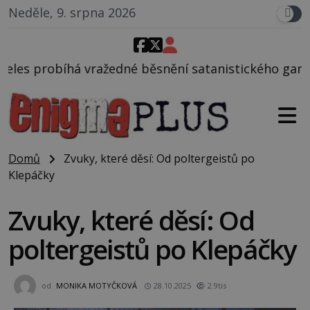
Neděle, 9. srpna 2026
edné běsnění satanistického gangu vedeného Charle
Domů
Zvuky, které děsí: Od poltergeistů po
Klepáčky
Zvuky, které děsí: Od
poltergeistů po Klepáčky
od
MONIKA MOTYČKOVÁ
28.10.2025
2.9tis