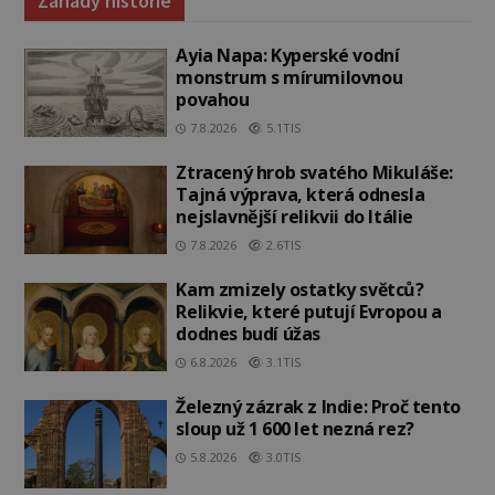
Záhady historie
Ayia Napa: Kyperské vodní
monstrum s mírumilovnou
povahou
7.8.2026
5.1TIS
Ztracený hrob svatého Mikuláše:
Tajná výprava, která odnesla
nejslavnější relikvii do Itálie
7.8.2026
2.6TIS
Kam zmizely ostatky světců?
Relikvie, které putují Evropou a
dodnes budí úžas
6.8.2026
3.1TIS
Železný zázrak z Indie: Proč tento
sloup už 1 600 let nezná rez?
5.8.2026
3.0TIS