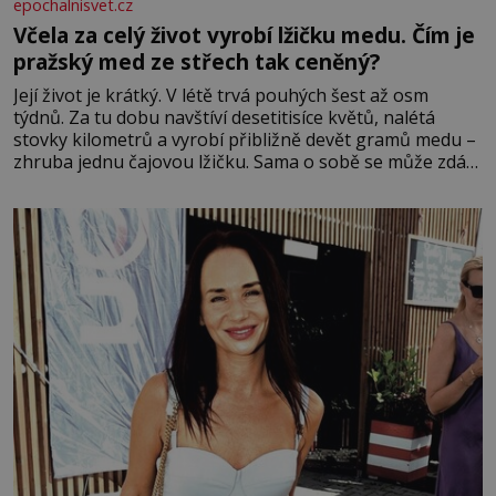
epochalnisvet.cz
Včela za celý život vyrobí lžičku medu. Čím je
pražský med ze střech tak ceněný?
Její život je krátký. V létě trvá pouhých šest až osm
týdnů. Za tu dobu navštíví desetitisíce květů, nalétá
stovky kilometrů a vyrobí přibližně devět gramů medu –
zhruba jednu čajovou lžičku. Sama o sobě se může zdát
bezvýznamná. Teprve když se spojí s dalšími desítkami
tisíc příslušnic svého včelstva, vznikne jeden z
nejdokonalejších organismů