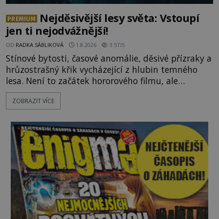
Nejděsivější lesy světa: Vstoupí
PREMIUM
jen ti nejodvážnější!
OD
RADKA SÁBLIKOVÁ
1.8.2026
3.5TIS
Stínové bytosti, časové anomálie, děsivé přízraky a
hrůzostrašný křik vycházející z hlubin temného
lesa. Není to začátek hororového filmu, ale
události, které popisují návštěvníci lesů, které jsou
ZOBRAZIT VÍCE
označovány jako nejděsivější na světě. Lidé bydlící
v jejich blízkosti se jim i za bílého dne obloukem
vyhýbají! Už jste o těchto lesích slyšeli? A odvážili
byste se je navštívit? [gallery ids="17