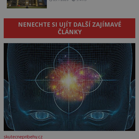
NENECHTE SI UJÍT DALŠÍ ZAJÍMAVÉ
ČLÁNKY
skutecnepribehy.cz