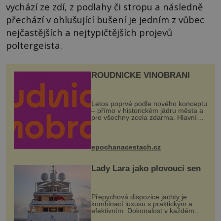
vychází ze zdí, z podlahy či stropu a následně
přechází v ohlušující bušení je jedním z vůbec
nejčastějších a nejtypičtějších projevů
poltergeista.
ROUDNICKÉ VINOBRANÍ
Letos poprvé podle nového konceptu
– přímo v historickém jádru města a
pro všechny zcela zdarma. Hlavní
program se odehraje na Karlově a
Husově náměstí. Návštěvníci se
mohou těšit na víno, burčák, pes...
epochanacestach.cz
Lady Lara jako plovoucí sen
Přepychová dispozice jachty je
kombinací luxusu s praktickým a
efektivním. Dokonalost v každém
detailu představuje značka Fendi