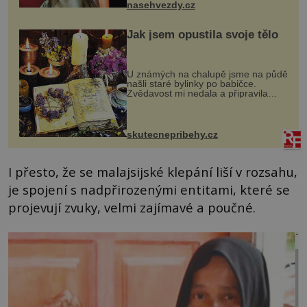
nasehvezdy.cz
Jak jsem opustila svoje tělo
U známých na chalupě jsme na půdě
našli staré bylinky po babičce.
Zvědavost mi nedala a připravila
jsem si z nich lektvar… Zimní pobyt
na chalupě se pro mě vlastní vinou
změnil v děsivý zážitek, na kt...
skutecnepribehy.cz
I přesto, že se malajsijské klepání liší v rozsahu,
je spojení s nadpřirozenými entitami, které se
projevují zvuky, velmi zajímavé a poučné.