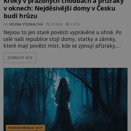
Kroky v prázdných chodbách a přízraky
v oknech: Nejděsivější domy v Česku
budí hrůzu
OD
HELENA STEJSKALOVÁ
2.8.2026
3.3TIS
Nejsou to jen staré pověsti vyprávěné u ohně. Po
celé naší republice stojí domy, statky a zámky,
které mají pověst míst, kde se zjevují přízraky,
ozývají nevysvětlitelné zvuky nebo se dějí podivné
ZOBRAZIT VÍCE
jevy. Zatímco historici většinou hledají racionální
vysvětlení, záhadologové upozorňují, že některé
lokality vykazují nápadně podobná svědectví po
celé generace. A právě tato opakující se svědectví
ud
PARANORMÁLNÍ JEVY