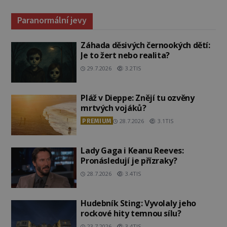
Paranormální jevy
Záhada děsivých černookých dětí:
Je to žert nebo realita?
29.7.2026
3.2TIS
Pláž v Dieppe: Znějí tu ozvěny
mrtvých vojáků?
PREMIUM
28.7.2026
3.1TIS
Lady Gaga i Keanu Reeves:
Pronásledují je přízraky?
28.7.2026
3.4TIS
Hudebník Sting: Vyvolaly jeho
rockové hity temnou sílu?
23.7.2026
3.4TIS