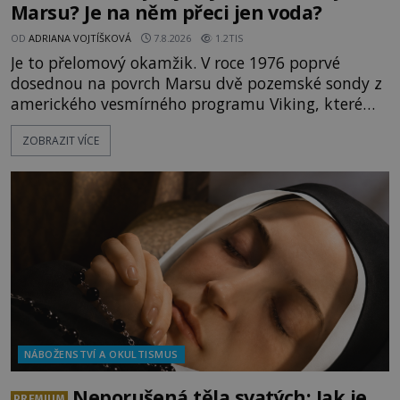
Marsu? Je na něm přeci jen voda?
OD
ADRIANA VOJTÍŠKOVÁ
7.8.2026
1.2TIS
Je to přelomový okamžik. V roce 1976 poprvé
dosednou na povrch Marsu dvě pozemské sondy z
amerického vesmírného programu Viking, které
jsou schopny pořídit fotografie záhadami
ZOBRAZIT VÍCE
opředené rudé planety. Viking 1 zde zaznamená
něco naprosto nečekaného. V marsovské oblasti
zvané Cydonie totiž zachytí podivný útvar
připomínající lidskou tvář. NASA (Národní úřad
NÁBOŽENSTVÍ A OKULTISMUS
Neporušená těla svatých: Jak je
PREMIUM