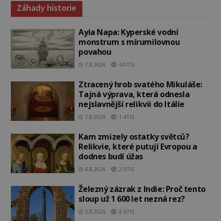
Záhady historie
Ayia Napa: Kyperské vodní
monstrum s mírumilovnou
povahou
7.8.2026
4.0TIS
Ztracený hrob svatého Mikuláše:
Tajná výprava, která odnesla
nejslavnější relikvii do Itálie
7.8.2026
1.4TIS
Kam zmizely ostatky světců?
Relikvie, které putují Evropou a
dodnes budí úžas
6.8.2026
2.5TIS
Železný zázrak z Indie: Proč tento
sloup už 1 600 let nezná rez?
5.8.2026
2.6TIS