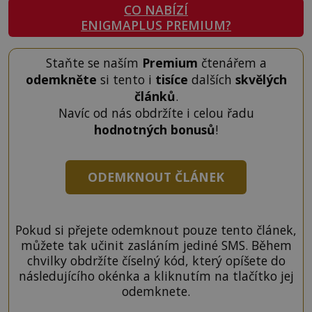
CO NABÍZÍ
ENIGMAPLUS PREMIUM?
Staňte se naším
Premium
čtenářem a
odemkněte
si tento i
tisíce
dalších
skvělých
článků
.
Navíc od nás obdržíte i celou řadu
hodnotných bonusů
!
ODEMKNOUT ČLÁNEK
Pokud si přejete odemknout pouze tento článek,
můžete tak učinit zasláním jediné SMS. Během
chvilky obdržíte číselný kód, který opíšete do
následujícího okénka a kliknutím na tlačítko jej
odemknete.