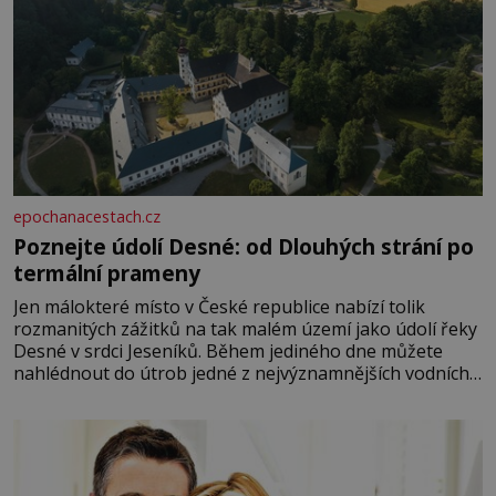
epochanacestach.cz
Poznejte údolí Desné: od Dlouhých strání po
termální prameny
Jen málokteré místo v České republice nabízí tolik
rozmanitých zážitků na tak malém území jako údolí řeky
Desné v srdci Jeseníků. Během jediného dne můžete
nahlédnout do útrob jedné z nejvýznamnějších vodních
elektráren v Evropě, vydat se na horské hřebeny, projet
se na koloběžce a den zakončit poznáváním památek ve
Velkých Losinách nebo v termálním