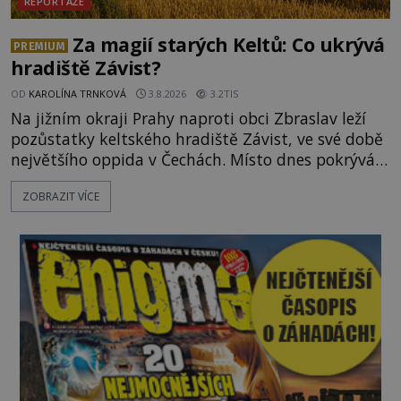
REPORTÁŽE
Za magií starých Keltů: Co ukrývá
PREMIUM
hradiště Závist?
OD
KAROLÍNA TRNKOVÁ
3.8.2026
3.2TIS
Na jižním okraji Prahy naproti obci Zbraslav leží
pozůstatky keltského hradiště Závist, ve své době
největšího oppida v Čechách. Místo dnes pokrývá
les, zbytky po kdysi monumentálním hradišti jsou
ZOBRAZIT VÍCE
ale v terénu patrné stále. Co dalšího tu po Keltech
zůstalo? Prozkoumejte to spolu s ENIGMOU! Na
vrch Hr