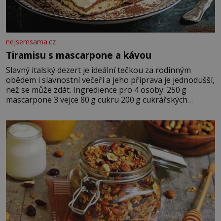
nejsemsama.cz
Tiramisu s mascarpone a kávou
Slavný italský dezert je ideální tečkou za rodinným
obědem i slavnostní večeří a jeho příprava je jednodušší,
než se může zdát. Ingredience pro 4 osoby: 250 g
mascarpone 3 vejce 80 g cukru 200 g cukrářských
piškotů 250 ml silné kávy 2 lžíce amaretta kakao na
posypání Postup: Oddělte žloutky od bílků. Žloutky
vyšlehejte s cukrem do světlé pěny a postupně do nich
vmíchejte mascarpone, aby vznikl hladký