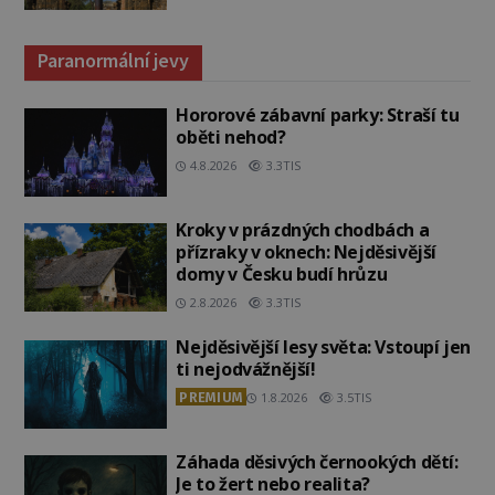
Paranormální jevy
Hororové zábavní parky: Straší tu
oběti nehod?
4.8.2026
3.3TIS
Kroky v prázdných chodbách a
přízraky v oknech: Nejděsivější
domy v Česku budí hrůzu
2.8.2026
3.3TIS
Nejděsivější lesy světa: Vstoupí jen
ti nejodvážnější!
PREMIUM
1.8.2026
3.5TIS
Záhada děsivých černookých dětí:
Je to žert nebo realita?