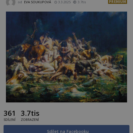
PREMIUM
od
EVA SOUKUPOVÁ
3.3.2025
3.7tis
361
3.7tis
SDÍLENÍ
ZOBRAZENÍ
Sdílet na Facebooku