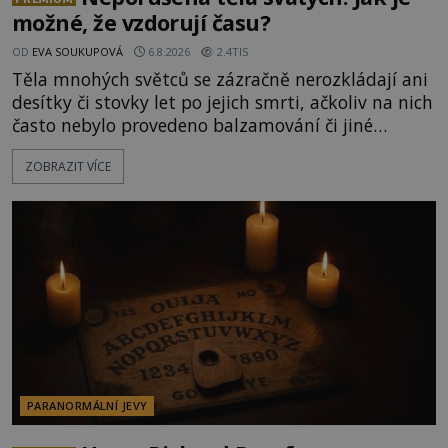
možné, že vzdorují času?
OD
EVA SOUKUPOVÁ
6.8.2026
2.4TIS
Těla mnohých světců se zázračně nerozkládají ani
desítky či stovky let po jejich smrti, ačkoliv na nich
často nebylo provedeno balzamování či jiné
pokusy o konzervaci. Neporušené ostatky bývají
ZOBRAZIT VÍCE
považovány za důkaz svatosti zemřelých. Jaké
tajemné síly těla významných náboženských
osobností ochraňují? Na hřbitově u kláštera
Milosrdných
PARANORMÁLNÍ JEVY