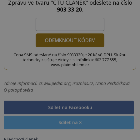
Zprávu ve tvaru "CTU CLANEK" odešlete na číslo
903 33 20
.
ODEMKNOUT KÓDEM
Cena SMS odeslané na číslo 9033320 je 20 Kč vč. DPH. Službu
technicky zajišťuje Airtoy a.s. Infolinka: 602 777 555,
www.platmobilem.cz
Zdroje informací:
cs.wikipedia.org, irozhlas.cz, Ivana Pecháčková -
O potopě světa
Sdílet na Facebooku
Sdílet na X
Předchozí článek