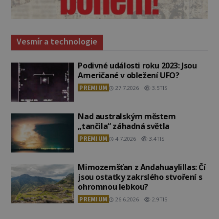
Vesmír a technologie
Podivné události roku 2023: Jsou
Američané v obležení UFO?
PREMIUM
27.7.2026
3.5TIS
Nad australským městem
„tančila“ záhadná světla
PREMIUM
4.7.2026
3.4TIS
Mimozemšťan z Andahuaylillas: Čí
jsou ostatky zakrslého stvoření s
ohromnou lebkou?
PREMIUM
26.6.2026
2.9TIS