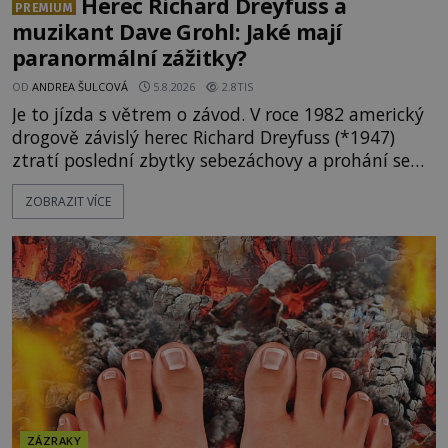
Herec Richard Dreyfuss a
PREMIUM
muzikant Dave Grohl: Jaké mají
paranormální zážitky?
OD
ANDREA ŠULCOVÁ
5.8.2026
2.8TIS
Je to jízda s větrem o závod. V roce 1982 americký
drogově závislý herec Richard Dreyfuss (*1947)
ztratí poslední zbytky sebezáchovy a prohání se
po silnicích ve svém mercedesu jako utržený ze
ZOBRAZIT VÍCE
řetězu. Vše vyvrcholí katastrofou, když to Dreyfuss
napálí v plné rychlosti do stromu! Policie ve vraku
následně nalezne schovaný kokain. Tímto
momentem se slavnému
ZÁZRAKY