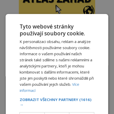
Tyto webové stránky
reklama
používají soubory cookie.
K personalizaci obsahu, reklam a analýze
návštěvnosti používáme soubory cookie.
Informace o vašem používání našich
stránek také sdílíme s našimi reklamními a
analytickými partnery, kteří je mohou
kombinovat s dalšími informacemi, které
jste jim poskytli nebo které shromáždili při
vašem používání jejich služeb.
Více
informací
ZOBRAZIT VŠECHNY PARTNERY
(1616)
→