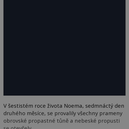
V šestistém roce života Noema, sedmnáctý den
druhého měsíce, se provalily všechny prameny
obrovské propastné tůně a nebeské propusti
se otevřely.