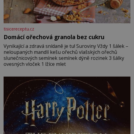
tisicereceptu.cz
Domácí ořechová granola bez cukru
Vynikající a zdravá snídaně je tu! Suroviny Vždy 1 šálek –
neloupaných mandlí kešu ořechů vlašských ořechů
slunečnicových semínek semínek dýně rozinek 3 šálky
ovesných vloček 1 lžíce mlet