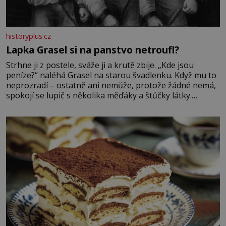
historyplus.cz
Lapka Grasel si na panstvo netroufl?
Strhne ji z postele, sváže ji a krutě zbije. „Kde jsou
peníze?“ naléhá Grasel na starou švadlenku. Když mu to
neprozradí – ostatně ani nemůže, protože žádné nemá,
spokojí se lupič s několika měďáky a štůčky látky.
Zraněná žena pár dní nato umírá. Je to muž nebývale
krutý. Jeho činy budí hrůzu ještě dlouho po jeho smrti