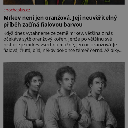
epochaplus.cz
Mrkev není jen oranžová. Její neuvěřitelný
příběh začíná fialovou barvou
Když dnes vytáhneme ze země mrkev, většina z nás
očekává sytě oranžový kořen. Jenže po většinu své
historie je mrkev všechno možné, jen ne oranžová. Je
fialová, žlutá, bílá, někdy dokonce téměř černá. Až díky
stovkám let pečlivého šlechtění se z ní stává zelenina,
bez které si českou zahradu ani nedokážeme představit.
Její příběh je