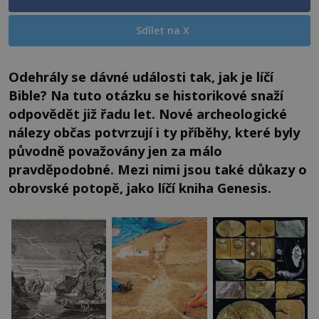
Sdílet na X
Odehrály se dávné události tak, jak je líčí
Bible? Na tuto otázku se historikové snaží
odpovědět již řadu let. Nové archeologické
nálezy občas potvrzují i ty příběhy, které byly
původně považovány jen za málo
pravdě
podobné. Mezi nimi jsou také důkazy o
obrovské potopě, jako líčí kniha Genesis.