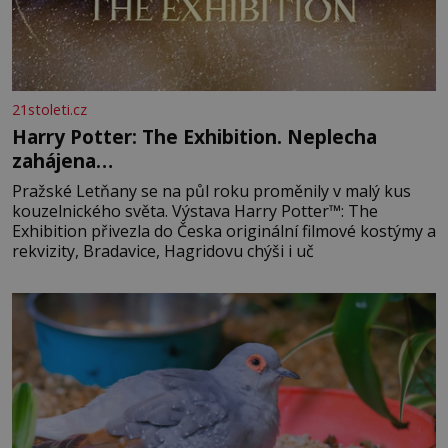
21stoleti.cz
Harry Potter: The Exhibition. Neplecha
zahájena…
Pražské Letňany se na půl roku proměnily v malý kus
kouzelnického světa. Výstava Harry Potter™: The
Exhibition přivezla do Česka originální filmové kostýmy a
rekvizity, Bradavice, Hagridovu chýši i uč