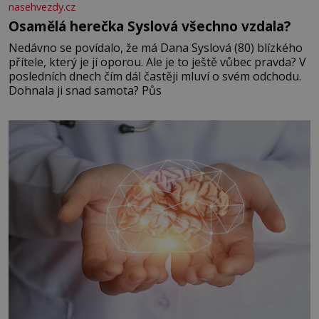
nasehvezdy.cz
Osamělá herečka Syslová všechno vzdala?
Nedávno se povídalo, že má Dana Syslová (80) blízkého
přítele, který je jí oporou. Ale je to ještě vůbec pravda? V
posledních dnech čím dál častěji mluví o svém odchodu.
Dohnala ji snad samota? Půs