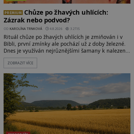
Chůze po žhavých uhlících:
PREMIUM
Zázrak nebo podvod?
OD
KAROLÍNA TRNKOVÁ
4.8.2026
3.2TIS
Rituál chůze po žhavých uhlících je zmiňován i v
Bibli, první zmínky ale pochází už z doby železné.
Dnes je využíván nejrůznějšími šamany k nalezení
spirituální síly či vnitřního klidu. Jak funguje a proč
ZOBRAZIT VÍCE
si při něm člověk nepopálí nohy, což bylo
objektivně dokázáno? Je na něm i něco
nadpřirozeného? Histori