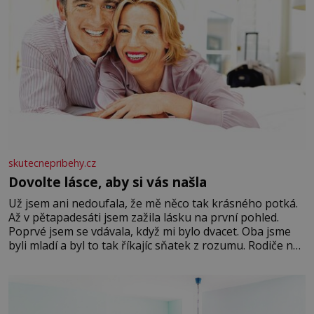
skutecnepribehy.cz
Dovolte lásce, aby si vás našla
Už jsem ani nedoufala, že mě něco tak krásného potká.
Až v pětapadesáti jsem zažila lásku na první pohled.
Poprvé jsem se vdávala, když mi bylo dvacet. Oba jsme
byli mladí a byl to tak říkajíc sňatek z rozumu. Rodiče nás
dali dohromady, Toník byl dobře zaopatřený mladý muž.
Manželství nám oběma moc nesvědčilo, brzy jsme zjistili,
že