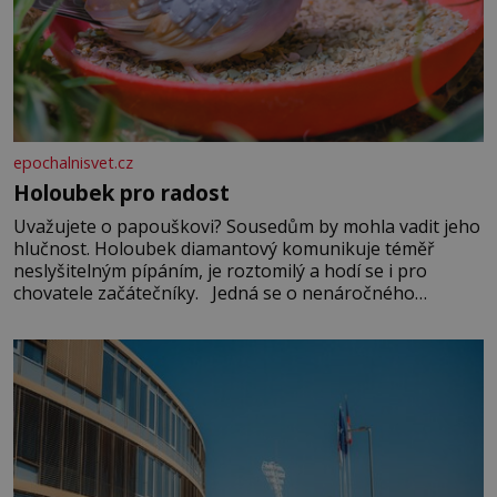
epochalnisvet.cz
Holoubek pro radost
Uvažujete o papouškovi? Sousedům by mohla vadit jeho
hlučnost. Holoubek diamantový komunikuje téměř
neslyšitelným pípáním, je roztomilý a hodí se i pro
chovatele začátečníky. Jedná se o nenáročného
klidného ptáčka, který většinu dne jen posedává. Hodně
času tráví na zemi, kde sbírá zbytky semínek Jeho
domovinou je prakticky celá Austrálie s výjimkou
pobřežní oblasti.