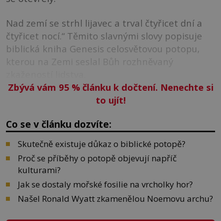
Nad zemí se strhl lijavec a trval čtyřicet dní a
čtyřicet nocí.“ Těmito slavnými slovy popisuje
biblická kniha Genesis celosvětovou potopu,
kterou na Zemi seslal Bůh rozhněvaný
zkažeností lidstva.
Zbývá vám 95
%
článku k dočtení. Nenechte si
to ujít!
Co se v článku dozvíte:
Skutečně existuje důkaz o biblické potopě?
Proč se příběhy o potopě objevují napříč
kulturami?
Jak se dostaly mořské fosilie na vrcholky hor?
Našel Ronald Wyatt zkamenělou Noemovu archu?