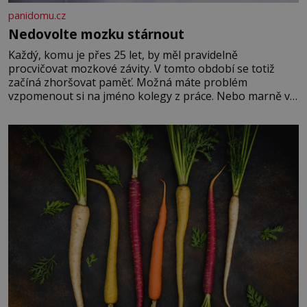
panidomu.cz
Nedovolte mozku stárnout
Každý, komu je přes 25 let, by měl pravidelně
procvičovat mozkové závity. V tomto období se totiž
začíná zhoršovat paměť. Možná máte problém
vzpomenout si na jméno kolegy z práce. Nebo marně v
paměti lovíte název knížky, kterou jste nedávno přečetli.
Je to opravdu tak, s věkem jako kdyby se paměť
rozhodla stávkovat. Cvičte