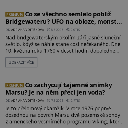
trampy přírodní živel, neznámý útočník, nebo
někdo, koho tehdejší režim nechtěl odhalit?
Co se všechno semlelo poblíž
PREMIUM
[gallery ids="171131,171132,1711
Bridgewateru? UFO na obloze, monstra
v bažinách!
OD
ADRIANA VOJTÍŠKOVÁ
8.8.2026
2.0TIS
Nad bridgewaterským okolím září jasné sluneční
světlo, když se náhle stane cosi nečekaného. Dne
10. května roku 1760 v deset hodin dopoledne
zde dojde k vůbec prvnímu historicky
ZOBRAZIT VÍCE
doloženému přeletu UFO. Podle záznamů
vyzařuje takové světlo, že vypadá jako „koule
hořícího ohně“. Jde jen o nějaký optický klam,
nebo se zde skutečně právě vznáší mimozemská
Co zachycují tajemné snímky
PREMIUM
loď
Marsu? Je na něm přeci jen voda?
OD
ADRIANA VOJTÍŠKOVÁ
7.8.2026
2.7TIS
Je to přelomový okamžik. V roce 1976 poprvé
dosednou na povrch Marsu dvě pozemské sondy
z amerického vesmírného programu Viking, které
jsou schopny pořídit fotografie záhadami