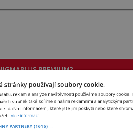
NIGMAPLUS PREMIUM?
 stránky používají soubory cookie.
 se naším
Premium
čtenářem a
odemkněte
si tento
bsahu, reklam a analýze návštěvnosti používáme soubory cookie. 
i
tisíce
dalších
skvělých článků
.
šich stránek také sdílíme s našimi reklamními a analytickými partn
 od nás obdržíte i celou řadu
hodnotných bonusů
!
s dalšími informacemi, které jste jim poskytli nebo které shromá
lužeb.
Více informací
CHNY PARTNERY
(1616) →
ODEMKNOUT ČLÁNEK