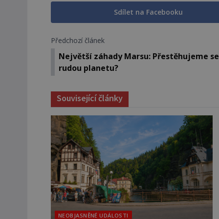
Sdílet na Facebooku
Předchozí článek
Největší záhady Marsu: Přestěhujeme se
rudou planetu?
Související články
NEOBJASNĚNÉ UDÁLOSTI