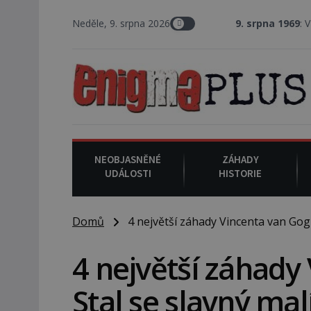
Neděle, 9. srpna 2026
9. srpna 1969
: V Los Angeles 
NEOBJASNĚNÉ
ZÁHADY
UDÁLOSTI
HISTORIE
Domů
4 největší záhady Vincenta van Gogha
4 největší záhady
Stal se slavný mal