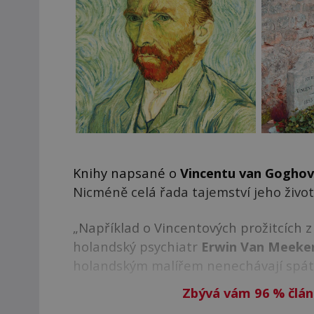
Knihy napsané o
Vincentu van Goghov
Nicméně celá řada tajemství jeho živo
„Například o Vincentových prožitcích 
holandský psychiatr
Erwin Van Meeke
holandským malířem nenechávají spát 
Zbývá vám 96
%
člán