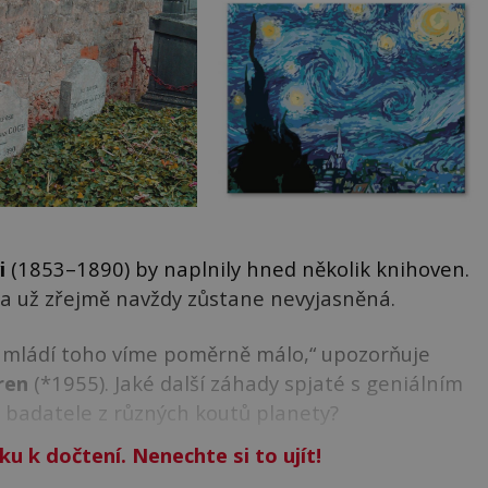
i
(1853–1890) by naplnily hned několik knihoven.
ta už zřejmě navždy zůstane nevyjasněná.
z mládí toho víme poměrně málo,“ upozorňuje
ren
(*1955). Jaké další záhady spjaté s geniálním
badatele z různých koutů planety?
ku k dočtení. Nenechte si to ujít!