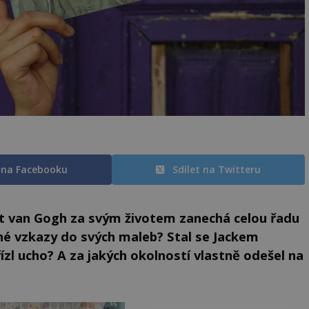
t na Facebooku
Sdílet na Twitteru
t van Gogh za svým životem zanechá celou řadu
né vzkazy do svých maleb? Stal se Jackem
zl ucho? A za jakých okolností vlastně odešel na