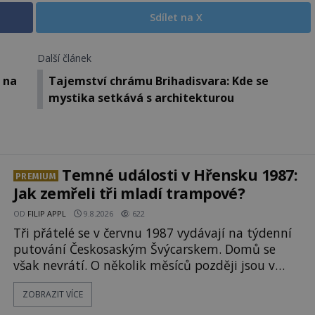
Sdílet na X
Další článek
 na
Tajemství chrámu Brihadisvara: Kde se
mystika setkává s architekturou
Temné události v Hřensku 1987:
PREMIUM
Jak zemřeli tři mladí trampové?
OD
FILIP APPL
9.8.2026
622
Tři přátelé se v červnu 1987 vydávají na týdenní
putování Českosaským Švýcarskem. Domů se
však nevrátí. O několik měsíců později jsou v
nepřístupných skalách u Hřenska nalezeny jejich
ZOBRAZIT VÍCE
kostry – a s nimi stopy, které se jen obtížně
slučují s nešťastnou náhodou. Zabil mladé