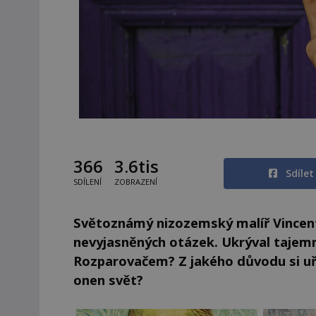
366
3.6tis
Sdíle
SDÍLENÍ
ZOBRAZENÍ
Světoznámý nizozemský malíř Vincen
nevyjasněných otázek. Ukrýval tajem
Rozparovačem? Z jakého důvodu si uří
onen svět?