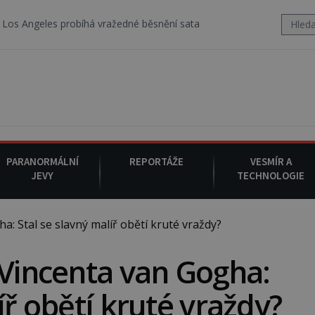
probíhá vražedné běsnění satanistického gangu vedeného Charlesem
PARANORMÁLNÍ
REPORTÁŽE
VESMÍR A
JEVY
TECHNOLOGIE
: Stal se slavný malíř obětí kruté vraždy?
 Vincenta van Gogha:
íř obětí kruté vraždy?