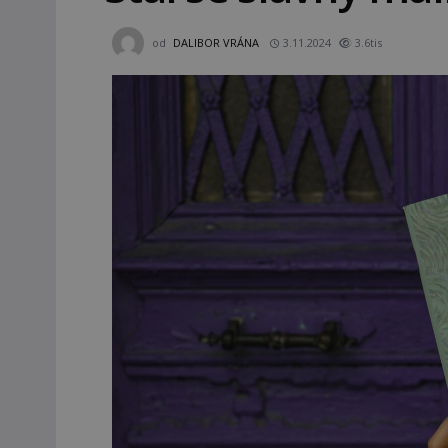
od
DALIBOR VRÁNA
3.11.2024
3.6tis