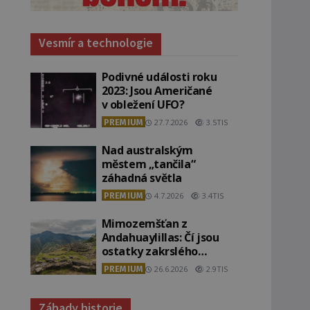
Vesmír a technologie
Podivné události roku
2023: Jsou Američané
v obležení UFO?
PREMIUM
27.7.2026
3.5TIS
Nad australským
městem „tančila“
záhadná světla
PREMIUM
4.7.2026
3.4TIS
Mimozemšťan z
Andahuaylillas: Čí jsou
ostatky zakrslého
stvoření s ohromnou
PREMIUM
26.6.2026
2.9TIS
lebkou?
Záhady historie