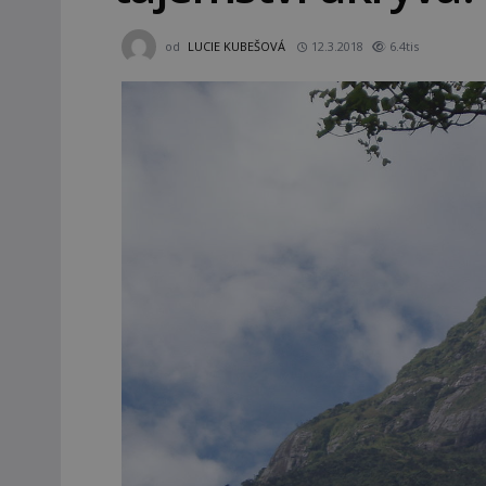
od
LUCIE KUBEŠOVÁ
12.3.2018
6.4tis