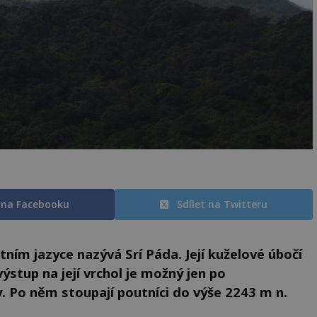
t na Facebooku
Sdílet na Twitteru
tním jazyce nazývá Srí Páda. Její kuželové úbočí
ýstup na její vrchol je možný jen po
 Po něm stoupají poutníci do výše 2243 m n.