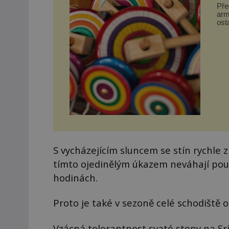
Pře
arm
ost
se v
S vycházejícím sluncem se stín rychle z
tímto ojedinělým úkazem neváhají poutn
hodinách.
Proto je také v sezoně celé schodiště o
Vzácná tolerantnost svaté stopy na Sr