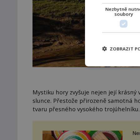
Nezbytně nutn
soubory
ZOBRAZIT P
Mystiku hory zvyšuje nejen její krásný 
slunce. Přestože přirozeně samotná hor
tvaru přesného vysokého trojúhelníku.
Nes
Na