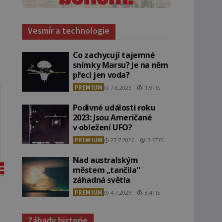
Vesmír a technologie
Co zachycují tajemné
snímky Marsu? Je na něm
přeci jen voda?
PREMIUM
7.8.2026
1.9TIS
Podivné události roku
2023: Jsou Američané
v obležení UFO?
PREMIUM
27.7.2026
3.5TIS
Nad australským
městem „tančila“
záhadná světla
PREMIUM
4.7.2026
3.4TIS
Záhady historie