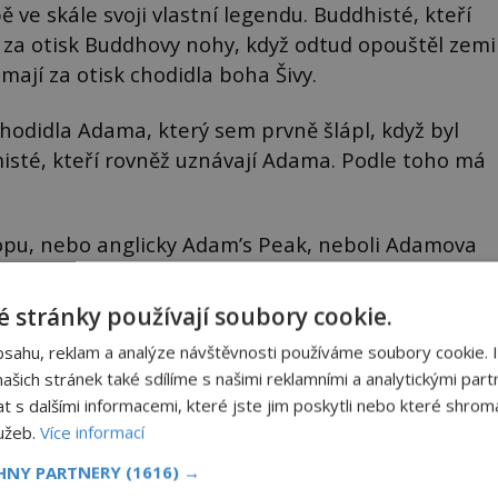
 ve skále svoji vlastní legendu. Buddhisté, kteří
ěj za otisk Buddhovy nohy, když odtud opouštěl zemi
mají za otisk chodidla boha Šivy.
chodidla Adama, který sem prvně šlápl, když byl
amisté, kteří rovněž uznávají Adama. Podle toho má
opu, nebo anglicky Adam’s Peak, neboli Adamova
ož je Hora motýlů či Ratnagiri, jako Vrch klenotů.
 stránky používají soubory cookie.
bsahu, reklam a analýze návštěvnosti používáme soubory cookie. 
šich stránek také sdílíme s našimi reklamními a analytickými partn
s dalšími informacemi, které jste jim poskytli nebo které shromá
lužeb.
Více informací
CHNY PARTNERY
(1616) →