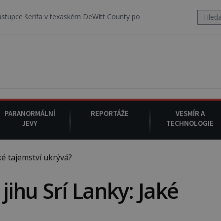
a v texaském DeWitt County pořizuje video, na kterém před jeho voze
PARANORMÁLNÍ
REPORTÁŽE
VESMÍR A
JEVY
TECHNOLOGIE
é tajemství ukrývá?
ihu Srí Lanky: Jaké