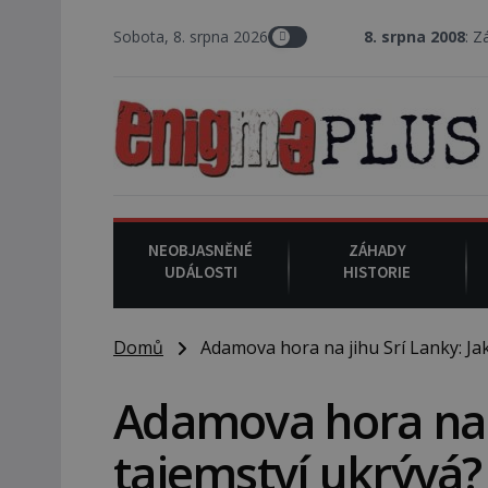
Sobota, 8. srpna 2026
8. srpna 2008
: Zástupce šerif
NEOBJASNĚNÉ
ZÁHADY
UDÁLOSTI
HISTORIE
Domů
Adamova hora na jihu Srí Lanky: Jak
Adamova hora na j
tajemství ukrývá?