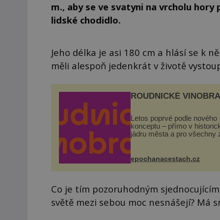
m., aby se ve svatyni na vrcholu hory 
lidské chodidlo.
Jeho délka je asi 180 cm a hlásí se k 
měli alespoň jedenkrát v životě vystou
ROUDNICKÉ VINOBRA
Letos poprvé podle nového
konceptu – přímo v histori
jádru města a pro všechny 
zdarma. Hlavní program se
odehraje na Karlově a Hus
náměstí. Návštěvníci se m
epochanacestach.cz
těšit na víno, burčák, pes...
Co je tím pozoruhodným sjednocujícím
světě mezi sebou moc nesnášejí? Má s