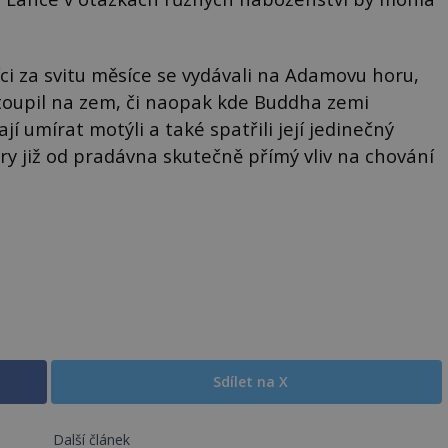
íci za svitu měsíce se vydávali na Adamovu horu,
toupil na zem, či naopak kde Buddha zemi
jí umírat motýli a také spatřili její jedinečný
ory již od pradávna skutečně přímý vliv na chování
Sdílet na X
Další článek