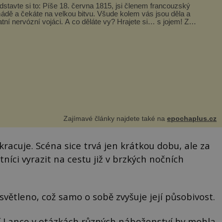
dstavte si to: Píše 18. června 1815, jsi členem francouzský
ádě a čekáte na velkou bitvu. Všude kolem vás jsou děla a
atní nervózní vojáci. A co děláte vy? Hrajete si… s jojem! Zdá
...
Zajímavé články najdete také na
epochaplus.cz
kracuje. Scéna sice trvá jen krátkou dobu, ale za
íci vyrazit na cestu již v brzkých nočních
světleno, což samo o sobě zvyšuje její působivost.
í Lance v otázkách různých náboženství by mohla