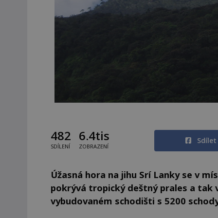
482
6.4tis
Sdíle
SDÍLENÍ
ZOBRAZENÍ
Úžasná hora na jihu Srí Lanky se v mís
pokrývá tropický deštný prales a tak v
vybudovaném schodišti s 5200 schody.