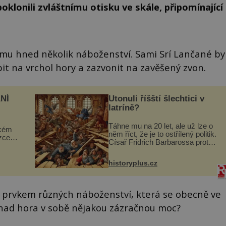
poklonili zvláštnímu otisku ve skále, připomínající
němu hned několik náboženství. Sami Srí Lančané by
pit na vrchol hory a zazvonit na zavěšený zvon.
NÍ
Utonuli říšští šlechtici v
latríně?
Táhne mu na 20 let, ale už lze o
ckém
něm říct, že je to ostřílený politik.
zcela
Císař Fridrich Barbarossa proto
posílá svého syna a dědice
ově
Jindřicha VI. do Erfurtu, aby se
ohou
historyplus.cz
stal prostředníkem při řešení
sporu m...
 prvkem různých náboženství, která se obecně ve
nad hora v sobě nějakou zázračnou moc?