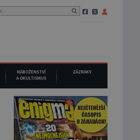
m po cestě utíká zvláštní psovitá šelma, údajně bájná čupakabra.
NÁBOŽENSTVÍ
ZÁZRAKY
A OKULTISMUS