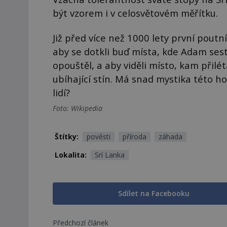
být vzorem i v celosvětovém měřítku.
Již před více než 1000 lety první poutn
aby se dotkli buď místa, kde Adam ses
opouštěl, a aby viděli místo, kam přiléta
ubíhající stín. Má snad mystika této h
lidí?
Foto: Wikipedia
Štítky:
pověsti
příroda
záhada
Lokalita:
Srí Lanka
Sdílet na Facebooku
Předchozí článek