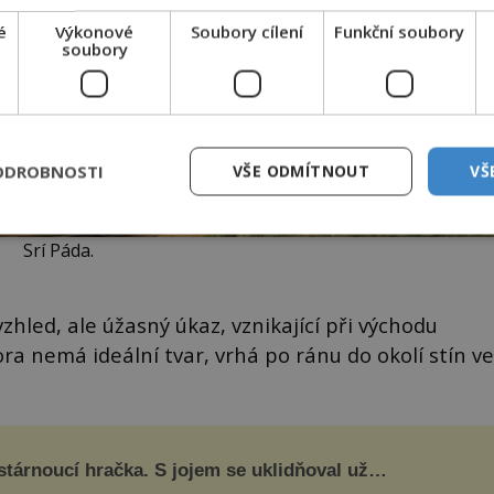
é
Výkonové
Soubory cílení
Funkční soubory
soubory
ODROBNOSTI
VŠE ODMÍTNOUT
VŠ
Srí Páda.
vzhled, ale úžasný úkaz, vznikající při východu
a nemá ideální tvar, vrhá po ránu do okolí stín ve
tárnoucí hračka. S jojem se uklidňoval už
poleon I. Bonaparte