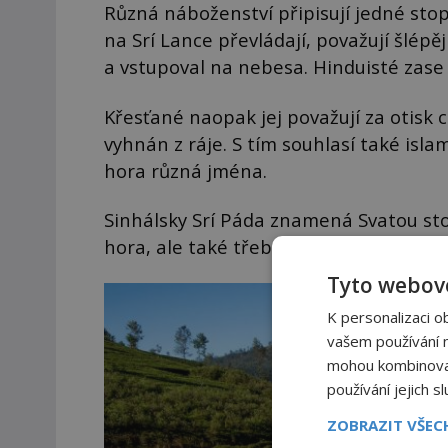
Různá náboženství připisují jedné stopě
na Srí Lance převládají, považují šlép
a vstupoval na nebesa. Hinduisté zase 
Křesťané naopak jej považují za otisk 
vyhnán z ráje. S tím souhlasí také isl
hora různá jména.
Sinhálsky Srí Páda znamená Svatou st
hora, ale také třeba Samana-lakanda, c
Tyto webové
K personalizaci o
vašem používání na
mohou kombinovat 
používání jejich s
ZOBRAZIT VŠE