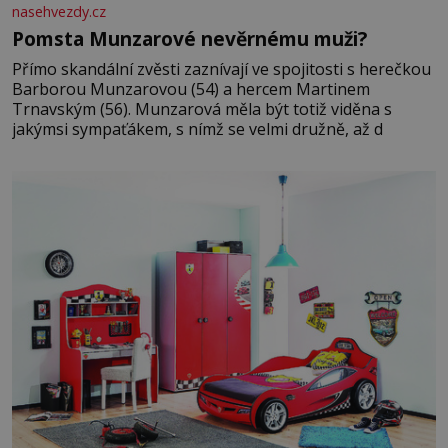
nasehvezdy.cz
Pomsta Munzarové nevěrnému muži?
Přímo skandální zvěsti zaznívají ve spojitosti s herečkou
Barborou Munzarovou (54) a hercem Martinem
Trnavským (56). Munzarová měla být totiž viděna s
jakýmsi sympaťákem, s nímž se velmi družně, až d