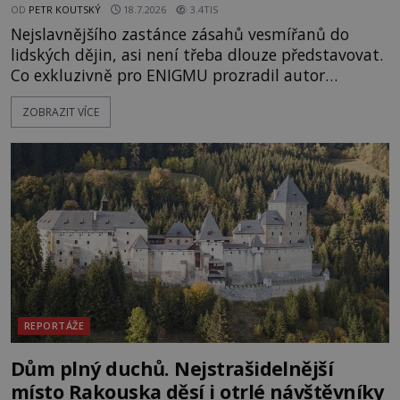
OD
PETR KOUTSKÝ
18.7.2026
3.4TIS
Nejslavnějšího zastánce zásahů vesmířanů do
lidských dějin, asi není třeba dlouze představovat.
Co exkluzivně pro ENIGMU prozradil autor
Vzpomínek na budoucnost, švýcarský badatel
ZOBRAZIT VÍCE
Erich von Däniken? Orbitální stanice Viking 1
přelétá na oběžné dráze nad rudou planetou. Když
je umělá družice od povrchu Marsu vzdálena asi
1873 kilometrů, nachá
REPORTÁŽE
Dům plný duchů. Nejstrašidelnější
místo Rakouska děsí i otrlé návštěvníky