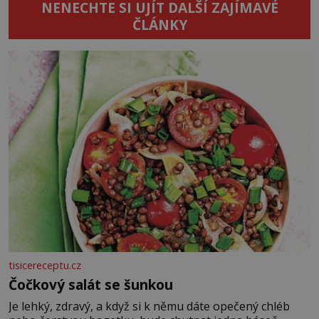
NENECHTE SI UJÍT DALŠÍ ZAJÍMAVÉ
ČLÁNKY
tisicereceptu.cz
Čočkový salát se šunkou
Je lehký, zdravý, a když si k němu dáte opečený chléb