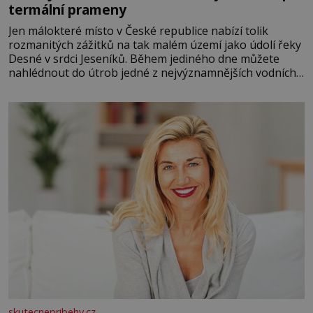
termální prameny
Jen málokteré místo v České republice nabízí tolik
rozmanitých zážitků na tak malém území jako údolí řeky
Desné v srdci Jeseníků. Během jediného dne můžete
nahlédnout do útrob jedné z nejvýznamnějších vodních
elektráren v Evropě, vydat se na horské hřebeny, projet
se na koloběžce a den zakončit poznáváním památek ve
Velkých Losinách nebo v termálním
skutecnepribehy.cz