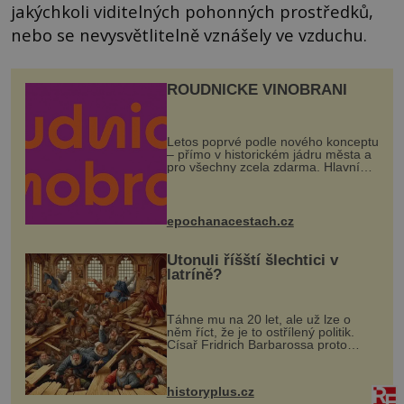
jakýchkoli viditelných pohonných prostředků,
nebo se nevysvětlitelně vznášely ve vzduchu.
ROUDNICKÉ VINOBRANÍ
Letos poprvé podle nového konceptu
– přímo v historickém jádru města a
pro všechny zcela zdarma. Hlavní
program se odehraje na Karlově a
Husově náměstí. Návštěvníci se
mohou těšit na víno, burčák, pes...
epochanacestach.cz
Utonuli říšští šlechtici v
latríně?
Táhne mu na 20 let, ale už lze o
něm říct, že je to ostřílený politik.
Císař Fridrich Barbarossa proto
posílá svého syna a dědice Jindřicha
VI. do Erfurtu, aby se stal
prostředníkem při řešení sporu m...
historyplus.cz