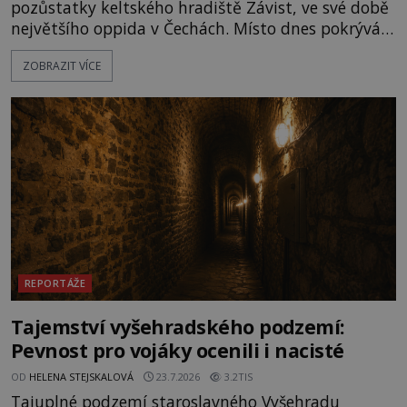
pozůstatky keltského hradiště Závist, ve své době
největšího oppida v Čechách. Místo dnes pokrývá
les, zbytky po kdysi monumentálním hradišti jsou
ZOBRAZIT VÍCE
ale v terénu patrné stále. Co dalšího tu po Keltech
zůstalo? Prozkoumejte to spolu s ENIGMOU! Na
vrch Hr
REPORTÁŽE
Tajemství vyšehradského podzemí:
Pevnost pro vojáky ocenili i nacisté
OD
HELENA STEJSKALOVÁ
23.7.2026
3.2TIS
Tajuplné podzemí staroslavného Vyšehradu