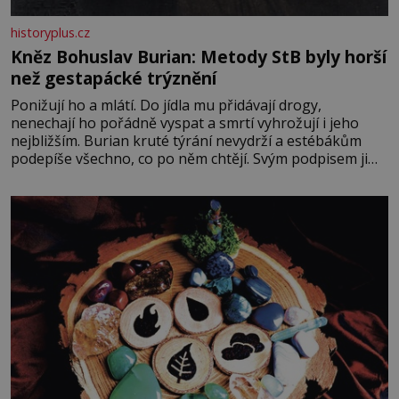
historyplus.cz
Kněz Bohuslav Burian: Metody StB byly horší
než gestapácké trýznění
Ponižují ho a mlátí. Do jídla mu přidávají drogy,
nenechají ho pořádně vyspat a smrtí vyhrožují i jeho
nejbližším. Burian kruté týrání nevydrží a estébákům
podepíše všechno, co po něm chtějí. Svým podpisem jim
potvrdí také to, že na něj během výslechů nikdo nevyvíjel
fyzický ani psychický nátlak. Syn brněnského řezníka
chce být knězem a