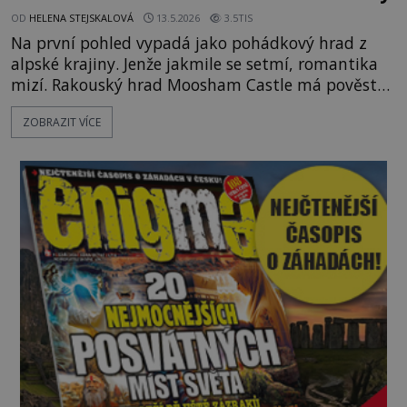
OD
HELENA STEJSKALOVÁ
13.5.2026
3.5TIS
Na první pohled vypadá jako pohádkový hrad z
alpské krajiny. Jenže jakmile se setmí, romantika
mizí. Rakouský hrad Moosham Castle má pověst
nejděsivějšího domu v celé zemi. Lidé tu údajně
ZOBRAZIT VÍCE
slyší kroky v prázdných chodbách, šeptání ze zdí i
nářek mrtvých. A záhadologové tvrdí, že zdejší
temná minulost mohla zanechat něco, co se
dodnes nepodařilo vysvětlit. Kamenný hrad stojí v
horách Salcburska u