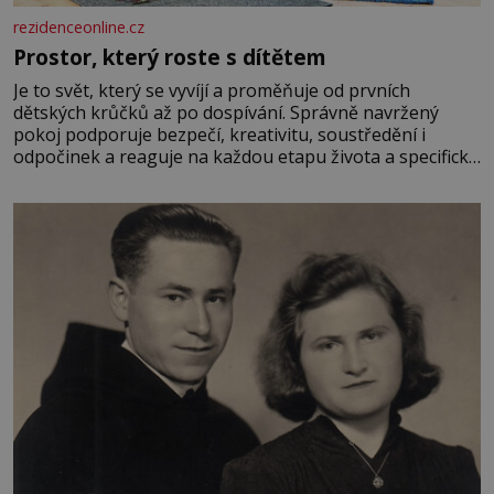
rezidenceonline.cz
Prostor, který roste s dítětem
Je to svět, který se vyvíjí a proměňuje od prvních
dětských krůčků až po dospívání. Správně navržený
pokoj podporuje bezpečí, kreativitu, soustředění i
odpočinek a reaguje na každou etapu života a specifické
potřeby dítěte. Pro nejmenší je klíčová jednoduchost,
měkkost a bezpečí, proto by pokoj miminka měl působit
především klidně a útulně. Předškolní věk je