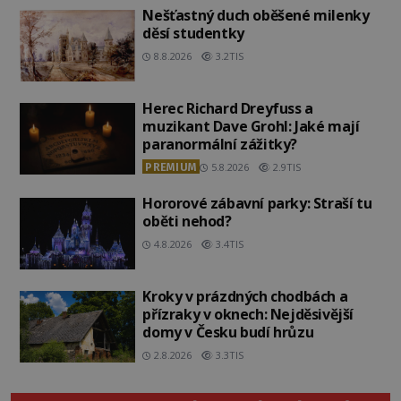
Nešťastný duch oběšené milenky
děsí studentky
8.8.2026
3.2TIS
Herec Richard Dreyfuss a
muzikant Dave Grohl: Jaké mají
paranormální zážitky?
PREMIUM
5.8.2026
2.9TIS
Hororové zábavní parky: Straší tu
oběti nehod?
4.8.2026
3.4TIS
Kroky v prázdných chodbách a
přízraky v oknech: Nejděsivější
domy v Česku budí hrůzu
2.8.2026
3.3TIS