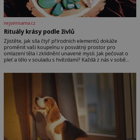
nejsemsama.cz
Rituály krásy podle živlů
Zjistěte, jak síla čtyř přírodních elementů dokáže
proměnit vaši koupelnu v posvátný prostor pro
omlazení těla i zklidnění unavené mysli. Jak pečovat o
pleť a tělo v souladu s hvězdami? Každá z nás v sobě
nese otisk vesmíru, který se projevuje nejen v naší
povaze, ale i v potřebách naší pokožky. Ohnivá znamení
Ženy narozené ve znamení Berana, Lva a Střelce v sobě
nesou žár, odvahu a neutuchající elán. Vaše