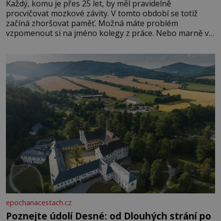
Každý, komu je přes 25 let, by měl pravidelně
procvičovat mozkové závity. V tomto období se totiž
začíná zhoršovat paměť. Možná máte problém
vzpomenout si na jméno kolegy z práce. Nebo marně v
paměti lovíte název knížky, kterou jste nedávno přečetli.
Je to opravdu tak, s věkem jako kdyby se paměť
rozhodla stávkovat. Cvičte
epochanacestach.cz
Poznejte údolí Desné: od Dlouhých strání po