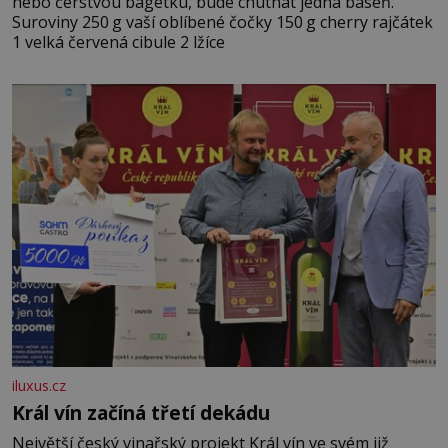
nebo čerstvou bagetku, bude chutnat jedna báseň.
Suroviny 250 g vaší oblíbené čočky 150 g cherry rajčátek
1 velká červená cibule 2 lžíce
iluxus.cz
Král vín začíná třetí dekádu
Největší český vinařský projekt Král vín ve svém již