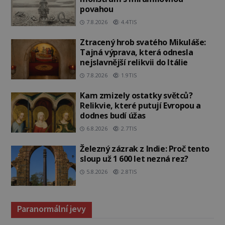
povahou
7.8.2026
4.4TIS
Ztracený hrob svatého Mikuláše:
Tajná výprava, která odnesla
nejslavnější relikvii do Itálie
7.8.2026
1.9TIS
Kam zmizely ostatky světců?
Relikvie, které putují Evropou a
dodnes budí úžas
6.8.2026
2.7TIS
Železný zázrak z Indie: Proč tento
sloup už 1 600 let nezná rez?
5.8.2026
2.8TIS
Paranormální jevy