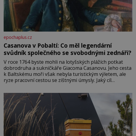
epochaplus.cz
Casanova v Pobaltí: Co měl legendární
svůdník společného se svobodnými zednáři?
V roce 1764 byste mohli na lotyšských plážích potkat
dobrodruha a sukničkáře Giacoma Casanovu. Jeho cesta
k Baltskému moři však nebyla turistickým výletem, ale
ryze pracovní cestou se zištnými úmysly. Jaký cíl
Casanova sledoval, když se například procházel uličkami
lotyšské Rigy? Casanova v Pobaltí kontaktoval tamní
zednářské lóže. Nebyl v této oblasti žádným nováčkem,
protože do zednářské