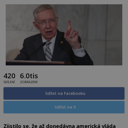
420
6.0tis
SDÍLENÍ
ZOBRAZENÍ
Sdílet na Facebooku
Sdílet na X
Zjistilo se, že až donedávna americká vláda