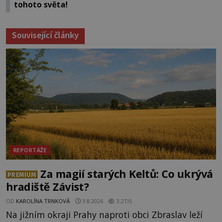
tohoto světa!
Související články
REPORTÁŽE
Za magií starých Keltů: Co ukrývá
PREMIUM
hradiště Závist?
OD
KAROLÍNA TRNKOVÁ
3.8.2026
3.2TIS
Na jižním okraji Prahy naproti obci Zbraslav leží