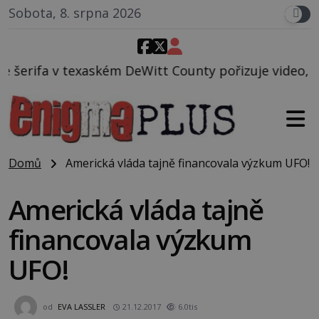
Sobota, 8. srpna 2026
eWitt County pořizuje video, na kterém před jeho vo
Domů
Americká vláda tajně financovala výzkum UFO!
Americká vláda tajně
financovala výzkum
UFO!
od
EVA LASSLER
21.12.2017
6.0tis