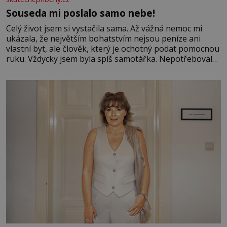
Souseda mi poslalo samo nebe!
Celý život jsem si vystačila sama. Až vážná nemoc mi
ukázala, že největším bohatstvím nejsou peníze ani
vlastní byt, ale člověk, který je ochotný podat pomocnou
ruku. Vždycky jsem byla spíš samotářka. Nepotřebovala
jsem kolem sebe partu kamarádek ani partnera. Stačily
mi knihy, práce a hlavně klid. Hned po studiích jsem
odešla z rodného města,