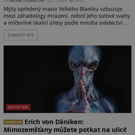
OD
HELENA STEJSKALOVÁ
21.7.2026
3.4TIS
Mýty opředený masiv Velkého Blaníku vzbuzuje
mezi záhadology mrazení, neboť jeho suťové svahy
a mlčenlivé skalní útesy podle mnoha svědectví
fungují jako anomální zóny, kde selhává lidské
ZOBRAZIT VÍCE
vnímání času i prostoru. Geologické anomálie hory
nenechávají nikoho chladným a esoterici i
badatelé zde odkrývají indicie, které propojují
prastaré pohanské kulty, keltské svatyně a zprávy
o lidech, kteří v
REPORTÁŽE
Erich von Däniken:
PREMIUM
Mimozemšťany můžete potkat na ulici!