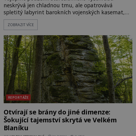
neskrývá jen chladnou tmu, ale opatrovává
spletitý labyrint barokních vojenských kasemat,
zapomenuté chrámy a vzácné národní poklady.
ZOBRAZIT VÍCE
Hluboko uvnitř mohutné skály nad řekou Vltavou
pulzuje skrytá historie, která se dodnes úspěšně
vyhýbá shonu moderní metropole. Místo, ke
kterému se vážou nejstarší české mýty, ve svých
temných útrobách střeží monumentální
REPORTÁŽE
Otvírají se brány do jiné dimenze:
Šokující tajemství skrytá ve Velkém
Blaníku