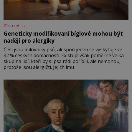
21stoleti.cz
Geneticky modifikovaní bíglové mohou být
nadějí pro alergiky
Češi jsou milovníky psů, alespoň jeden se vyskytuje ve
42 % českých domácností. Existuje však poměrně velká
skupina lidí, kteří by si psa rádi pořídili, ale nemohou,
protože jsou alergičtí. Jejich imu