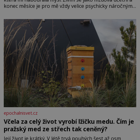
konec měsíce je pro mě vždy velice psychicky náročným
obdobím. Od té chvíle, co máme vnoučata, mi dcera čím
dál častěji volá o pomoc, co se hlídání týče. Dalo by se
epochalnisvet.cz
Včela za celý život vyrobí lžičku medu. Čím je
pražský med ze střech tak ceněný?
Její život je krátký. V létě trvá pouhých šest až osm