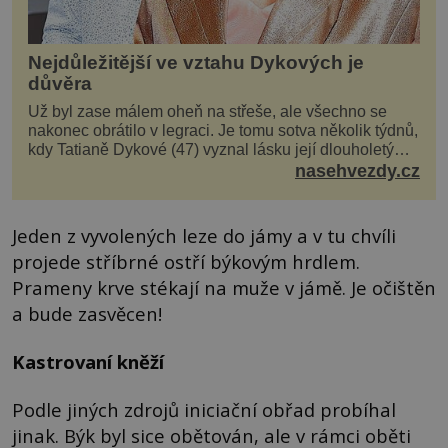
Nejdůležitější ve vztahu Dykových je
důvěra
Už byl zase málem oheň na střeše, ale všechno se
nakonec obrátilo v legraci. Je tomu sotva několik týdnů,
kdy Tatianě Dykové (47) vyznal lásku její dlouholetý
kolega a kamarád. Lidé si hned mysleli, ž...
nasehvezdy.cz
Jeden z vyvolených leze do jámy a v tu chvíli
projede stříbrné ostří býkovým hrdlem.
Prameny krve stékají na muže v jámě. Je očištěn
a bude zasvěcen!
Kastrovaní kněží
Podle jiných zdrojů iniciační obřad probíhal
jinak. Býk byl sice obětován, ale v rámci oběti