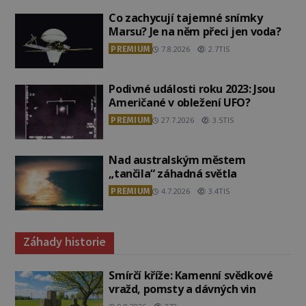
Co zachycují tajemné snímky
Marsu? Je na něm přeci jen voda?
PREMIUM
7.8.2026
2.7TIS
Podivné události roku 2023: Jsou
Američané v obležení UFO?
PREMIUM
27.7.2026
3.5TIS
Nad australským městem
„tančila“ záhadná světla
PREMIUM
4.7.2026
3.4TIS
Záhady historie
Smírčí kříže: Kamenní svědkové
vražd, pomsty a dávných vin