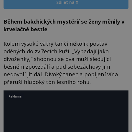
Sdílet na X
Během bakchických mystérií se ženy měnily v
krvelačné bestie
Kolem vysoké vatry tančí několik postav
oděných do zvířecích kůží. „Vypadají jako
divoženky,“ shodnou se dva muži sledující
běsnění zpovzdálí a pud sebezáchovy jim
nedovolí jít dál. Divoký tanec a popíjení vína
přeruší hluboký tón lesního rohu.
Reklama