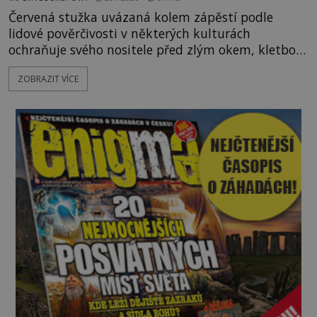
Červená stužka uvázaná kolem zápěstí podle
lidové pověrčivosti v některých kulturách
ochraňuje svého nositele před zlým okem, kletbou,
která může přivodit neštěstí či nemoc. S tímto
ZOBRAZIT VÍCE
nenápadným symbolem magické ochrany lze
občas spatřit i různé celebrity včetně Madonny
nebo Leonarda DiCapria. Na Blízkém východě a v
židovských komunitách po celém světě, je