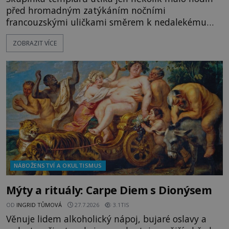
před hromadným zatýkáním nočními
francouzskými uličkami směrem k nedalekému
přístavu. Jeden z nich má přes ramena ranec s
ZOBRAZIT VÍCE
tajemným obsahem. Kapitán lodi už na ně čeká.
„Dejte to do podpalubí a připravte se. Za chvíli
vyplouváme,“ sdělí jim. „Kam máme namířeno,
kapitáne?“ zeptá se ho jeden z templářů. „Do Sk
NÁBOŽENSTVÍ A OKULTISMUS
Mýty a rituály: Carpe Diem s Dionýsem
OD
INGRID TŮMOVÁ
27.7.2026
3.1TIS
Věnuje lidem alkoholický nápoj, bujaré oslavy a