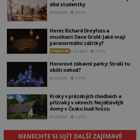
děsí studentky
8.8.2026
4.9TIS
Herec Richard Dreyfuss a
muzikant Dave Grohl: Jaké mají
paranormální zážitky?
PREMIUM
5.8.2026
3.2TIS
Hororové zábavní parky: Straší tu
oběti nehod?
4.8.2026
3.5TIS
Kroky v prázdných chodbách a
přízraky v oknech: Nejděsivější
domy v Česku budí hrůzu
2.8.2026
3.3TIS
NENECHTE SI UJÍT DALŠÍ ZAJÍMAVÉ