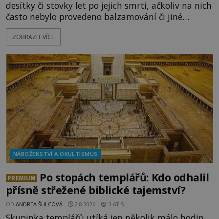
desítky či stovky let po jejich smrti, ačkoliv na nich
často nebylo provedeno balzamování či jiné
pokusy o konzervaci. Neporušené ostatky bývají
ZOBRAZIT VÍCE
považovány za důkaz svatosti zemřelých. Jaké
tajemné síly těla významných náboženských
osobností ochraňují? Na hřbitově u kláštera
Milosrdných
NÁBOŽENSTVÍ A OKULTISMUS
Po stopách templářů: Kdo odhalil
PREMIUM
přísně střežené biblické tajemství?
OD
ANDREA ŠULCOVÁ
2.8.2026
3.6TIS
Skupinka templářů utíká jen několik málo hodin