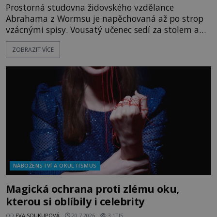
Prostorná studovna židovského vzdělance
Abrahama z Wormsu je napěchovaná až po strop
vzácnými spisy. Vousatý učenec sedí za stolem a
před sebou má rozložený jeden z nejzáhadnějších
ZOBRAZIT VÍCE
magických textů. Jde o Abramelinův grimoár, který
sám sepsal. Skutečně do něj zaznamenal mocná
kouzla, jak si někteří myslí, nebo jde o pouhou
pověru? Už šest měsíců pobývá
NÁBOŽENSTVÍ A OKULTISMUS
Magická ochrana proti zlému oku,
kterou si oblíbily i celebrity
OD
EVA SOUKUPOVÁ
20.7.2026
3.1TIS