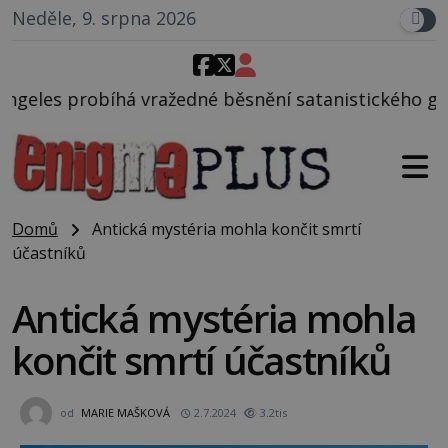
Neděle, 9. srpna 2026
žedné běsnění satanistického gangu vedeného Charl
Domů
Antická mystéria mohla končit smrtí
účastníků
Antická mystéria mohla
končit smrtí účastníků
od
MARIE MAŠKOVÁ
2.7.2024
3.2tis