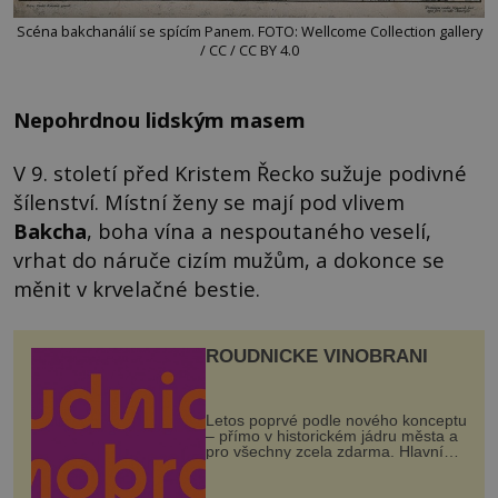
Scéna bakchanálií se spícím Panem. FOTO: Wellcome Collection gallery
/ CC / CC BY 4.0
Nepohrdnou lidským masem
V 9. století před Kristem Řecko sužuje podivné
šílenství. Místní ženy se mají pod vlivem
Bakcha
, boha vína a nespoutaného veselí,
vrhat do náruče cizím mužům, a dokonce se
měnit v krvelačné bestie.
ROUDNICKÉ VINOBRANÍ
Letos poprvé podle nového konceptu
– přímo v historickém jádru města a
pro všechny zcela zdarma. Hlavní
program se odehraje na Karlově a
Husově náměstí. Návštěvníci se