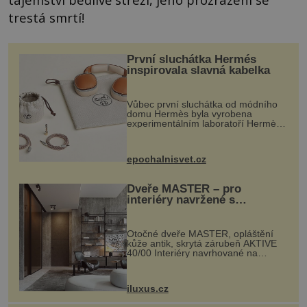
trestá smrtí!
První sluchátka Hermés
inspirovala slavná kabelka
Vůbec první sluchátka od módního
domu Hermès byla vyrobena
experimentálním laboratoří Hermès
Ateliers Horizons. Elegantní gadget
si vyžádal dva roky vývoje a chlubí
se ručně šitou hovězí kůží a
epochalnisvet.cz
kovový...
Dveře MASTER – pro
interiéry navržené s
rozumem i vášní!
Otočné dveře MASTER, opláštění
kůže antik, skrytá zárubeň AKTIVE
40/00 Interiéry navrhované na
zakázku často vyžadují atypické
rozměry nejen nábytku, ale i
otvorových prvků. Technické zázemí
iluxus.cz
dnes umož...