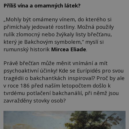
Příliš vína a omamných látek?
„Mohly být omámeny vínem, do kterého si
přimíchaly jedovaté rostliny. Možná použily
rulík zlomocný nebo žvýkaly listy břečťanu,
který je Bakchovým symbolem,“ myslí si
rumunský historik
Mircea Eliade
.
Právě břečťan může měnit vnímání a mít
psychoaktivní účinky! Kde se Eurípidés pro svou
tragédii o bakchantkách inspiroval? Proč by ale
v roce 186 před naším letopočtem došlo k
tvrdému potlačení bakchanálií, při němž jsou
zavražděny stovky osob?