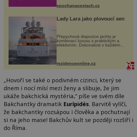
mohou těšit na víno, burčák, pes...
epochanacestach.cz
Lady Lara jako plovoucí sen
Přepychová dispozice jachty je
kombinací luxusu s praktickým a
efektivním. Dokonalost v každém
detailu představuje značka Fendi
Casa, kterou byly vybaveny její
paluby. Monacký přístav nabízí
každoročn...
rezidenceonline.cz
„Hovoří se také o podivném cizinci, který se
dnem i nocí mísí mezi ženy a slibuje, že jim
ukáže bakchická mystéria,“ píše ve svém díle
Bakchantky dramatik
Eurípidés
. Barvitě vylíčí,
že bakchantky rozsápou i člověka a pochutnají
si na jeho mase! Bakchův kult se později rozšíří i
do Říma.