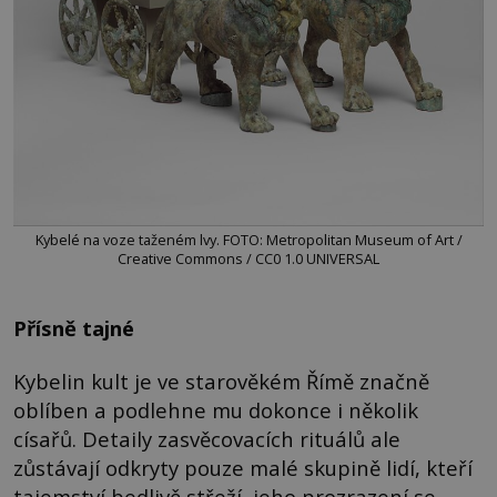
Kybelé na voze taženém lvy. FOTO: Metropolitan Museum of Art /
Creative Commons / CC0 1.0 UNIVERSAL
Přísně tajné
Kybelin kult je ve starověkém Římě značně
oblíben a podlehne mu dokonce i několik
císařů. Detaily zasvěcovacích rituálů ale
zůstávají odkryty pouze malé skupině lidí, kteří
tajemství bedlivě střeží, jeho prozrazení se