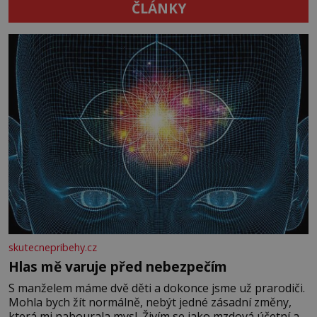
ČLÁNKY
skutecnepribehy.cz
Hlas mě varuje před nebezpečím
S manželem máme dvě děti a dokonce jsme už prarodiči.
Mohla bych žít normálně, nebýt jedné zásadní změny,
která mi nabourala mysl. Živím se jako mzdová účetní a