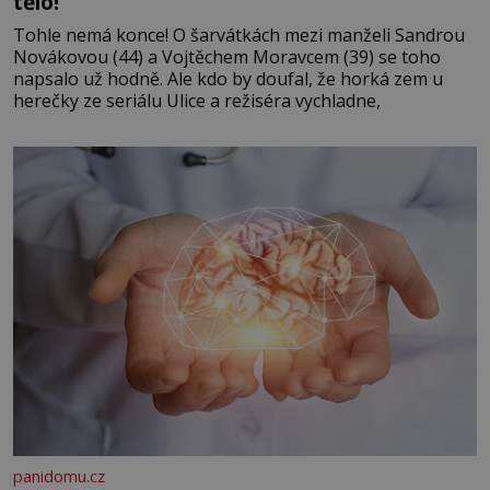
tělo!
Tohle nemá konce! O šarvátkách mezi manželi Sandrou
Novákovou (44) a Vojtěchem Moravcem (39) se toho
napsalo už hodně. Ale kdo by doufal, že horká zem u
herečky ze seriálu Ulice a režiséra vychladne,
panidomu.cz