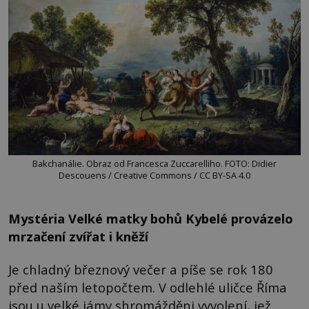
Bakchanálie. Obraz od Francesca Zuccarelliho. FOTO: Didier
Descouens / Creative Commons / CC BY-SA 4.0
Mystéria Velké matky bohů Kybelé provázelo
mrzačení zvířat i kněží
Je chladný březnový večer a píše se rok 180
před naším letopočtem. V odlehlé uličce Říma
jsou u velké jámy shromážděni vyvolení, jež