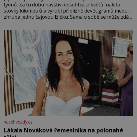
týdnů. Za tu dobu navštíví desetitisíce květů, nalétá
stovky kilometrů a vyrobí přibližně devět gramů medu –
zhruba jednu čajovou lžičku. Sama o sobě se může zdát
bezvýznamná. Teprve když se spojí s dalšími desítkami
tisíc příslušnic svého včelstva, vznikne jeden z
nejdokonalejších organismů
nasehvezdy.cz
Lákala Nováková řemeslníka na polonahé