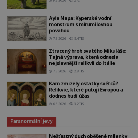
9.8.2026
272
Ayia Napa: Kyperské vodní
monstrum s mírumilovnou
povahou
7.8.2026
5.4TIS
Ztracený hrob svatého Mikuláše:
Tajná výprava, která odnesla
nejslavnější relikvii do Itálie
7.8.2026
2.8TIS
Kam zmizely ostatky světců?
Relikvie, které putují Evropou a
dodnes budí úžas
6.8.2026
3.2TIS
Paranormální jevy
Nešťastný duch oběšené milenky