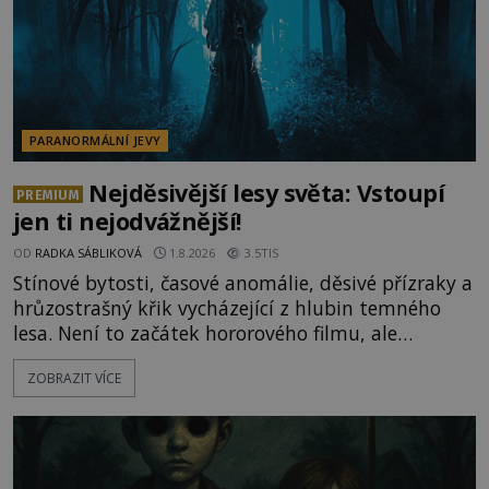
PARANORMÁLNÍ JEVY
Nejděsivější lesy světa: Vstoupí
PREMIUM
jen ti nejodvážnější!
OD
RADKA SÁBLIKOVÁ
1.8.2026
3.5TIS
Stínové bytosti, časové anomálie, děsivé přízraky a
hrůzostrašný křik vycházející z hlubin temného
lesa. Není to začátek hororového filmu, ale
události, které popisují návštěvníci lesů, které jsou
ZOBRAZIT VÍCE
označovány jako nejděsivější na světě. Lidé bydlící
v jejich blízkosti se jim i za bílého dne obloukem
vyhýbají! Už jste o těchto lesích slyšeli? A odvážili
byste se je navštívit? [gallery ids="17