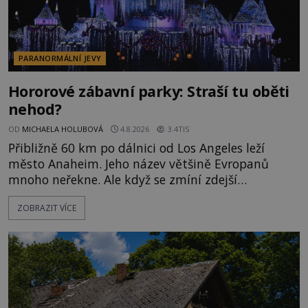
PARANORMÁLNÍ JEVY
Hororové zábavní parky: Straší tu oběti
nehod?
OD
MICHAELA HOLUBOVÁ
4.8.2026
3.4TIS
Přibližně 60 km po dálnici od Los Angeles leží
město Anaheim. Jeho název většině Evropanů
mnoho neřekne. Ale když se zmíní zdejší
Disneyland, je hned jasno. Zábavní park vyroste na
ZOBRAZIT VÍCE
poklidném místě bývalého sadu pomerančovníků.
Klid tu teď rozhodně nepanuje, park navštíví
kolem 17 000 000 zábavychtivých lidí ročně. A ač je
velká snaha to utajit, někteří z