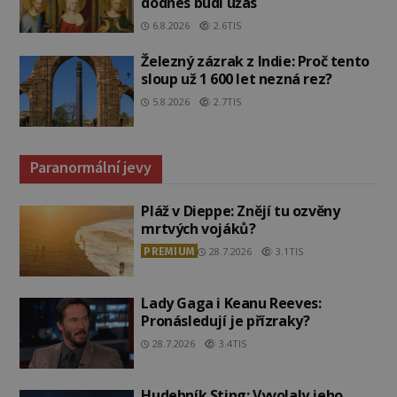
dodnes budí úžas
6.8.2026
2.6TIS
Železný zázrak z Indie: Proč tento
sloup už 1 600 let nezná rez?
5.8.2026
2.7TIS
Paranormální jevy
Pláž v Dieppe: Znějí tu ozvěny
mrtvých vojáků?
PREMIUM
28.7.2026
3.1TIS
Lady Gaga i Keanu Reeves:
Pronásledují je přízraky?
28.7.2026
3.4TIS
Hudebník Sting: Vyvolaly jeho