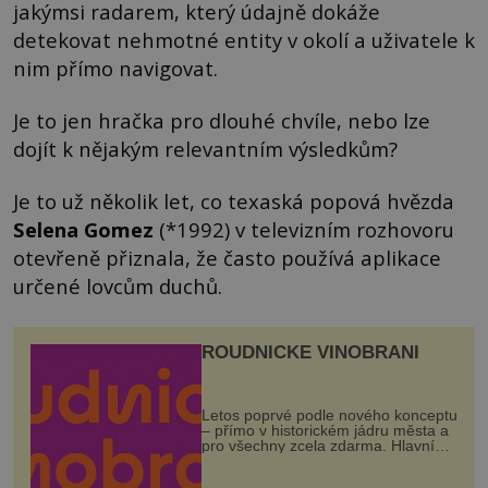
jakýmsi radarem, který údajně dokáže
detekovat nehmotné entity v okolí a uživatele k
nim přímo navigovat.
Je to jen hračka pro dlouhé chvíle, nebo lze
dojít k nějakým relevantním výsledkům?
Je to už několik let, co texaská popová hvězda
Selena Gomez
(*1992) v televizním rozhovoru
otevřeně přiznala, že často používá aplikace
určené lovcům duchů.
ROUDNICKÉ VINOBRANÍ
Letos poprvé podle nového konceptu
– přímo v historickém jádru města a
pro všechny zcela zdarma. Hlavní
program se odehraje na Karlově a
Husově náměstí. Návštěvníci se