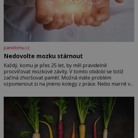
panidomu.cz
Nedovolte mozku stárnout
Každý, komu je přes 25 let, by měl pravidelně
procvičovat mozkové závity. V tomto období se totiž
začíná zhoršovat paměť. Možná máte problém
vzpomenout si na jméno kolegy z práce. Nebo marně v
paměti lovíte název knížky, kterou jste nedávno přečetli.
Je to opravdu tak, s věkem jako kdyby se paměť
rozhodla stávkovat. Cvičte