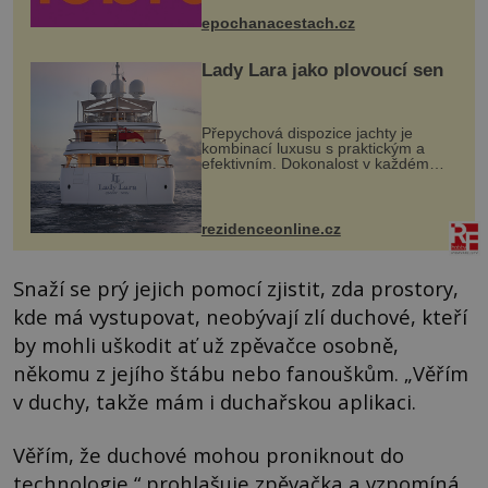
mohou těšit na víno, burčák, pes...
epochanacestach.cz
Lady Lara jako plovoucí sen
Přepychová dispozice jachty je
kombinací luxusu s praktickým a
efektivním. Dokonalost v každém
detailu představuje značka Fendi
Casa, kterou byly vybaveny její
paluby. Monacký přístav nabízí
každoročn...
rezidenceonline.cz
Snaží se prý jejich pomocí zjistit, zda prostory,
kde má vystupovat, neobývají zlí duchové, kteří
by mohli uškodit ať už zpěvačce osobně,
někomu z jejího štábu nebo fanouškům. „Věřím
v duchy, takže mám i duchařskou aplikaci.
Věřím, že duchové mohou proniknout do
technologie,“ prohlašuje zpěvačka a vzpomíná,