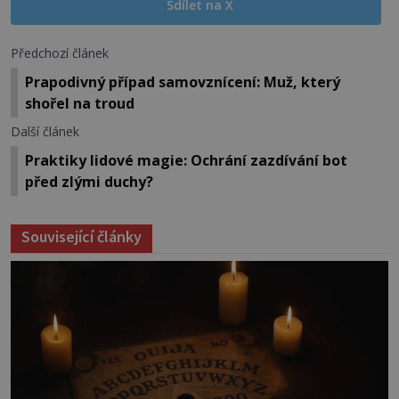
Sdílet na X
Předchozí článek
Prapodivný případ samovznícení: Muž, který
shořel na troud
Další článek
Praktiky lidové magie: Ochrání zazdívání bot
před zlými duchy?
Související články