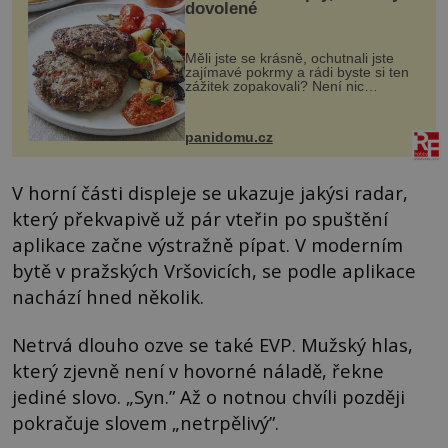
dovolené
Měli jste se krásně, ochutnali jste
zajímavé pokrmy a rádi byste si ten
zážitek zopakovali? Není nic
snazšího. Pljeskavica (10 porcí)
Možná jste ji ochutnali na dovolené v
bývalé Jugoslávii, lze ji vi...
panidomu.cz
V horní části displeje se ukazuje jakýsi radar,
který překvapivě už pár vteřin po spuštění
aplikace začne výstražně pípat. V moderním
bytě v pražských Vršovicích, se podle aplikace
nachází hned několik.
Netrvá dlouho ozve se také EVP. Mužský hlas,
který zjevně není v hovorné náladě, řekne
jediné slovo. „Syn.” Až o notnou chvíli později
pokračuje slovem „netrpělivý”.