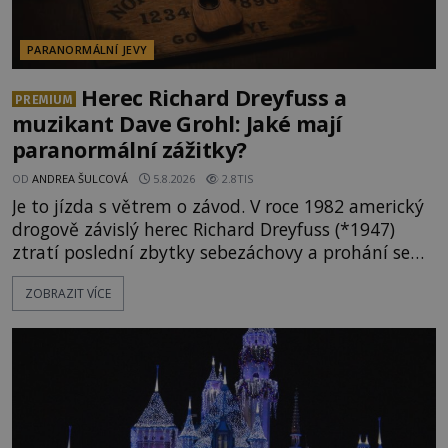
PARANORMÁLNÍ JEVY
Herec Richard Dreyfuss a
PREMIUM
muzikant Dave Grohl: Jaké mají
paranormální zážitky?
OD
ANDREA ŠULCOVÁ
5.8.2026
2.8TIS
Je to jízda s větrem o závod. V roce 1982 americký
drogově závislý herec Richard Dreyfuss (*1947)
ztratí poslední zbytky sebezáchovy a prohání se
po silnicích ve svém mercedesu jako utržený ze
ZOBRAZIT VÍCE
řetězu. Vše vyvrcholí katastrofou, když to Dreyfuss
napálí v plné rychlosti do stromu! Policie ve vraku
následně nalezne schovaný kokain. Tímto
momentem se slavnému