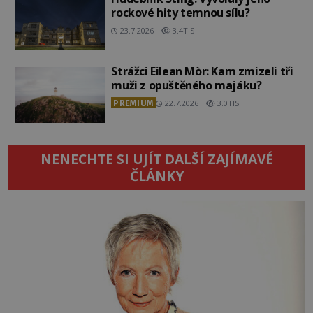
rockové hity temnou sílu?
23.7.2026
3.4TIS
Strážci Eilean Mòr: Kam zmizeli tři
muži z opuštěného majáku?
PREMIUM
22.7.2026
3.0TIS
NENECHTE SI UJÍT DALŠÍ ZAJÍMAVÉ
ČLÁNKY