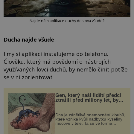
Najde nám aplikace duchy doslova všude?
Ducha najde všude
I my si aplikaci instalujeme do telefonu.
Člověku, který má povědomí o nástrojích
využívaných lovci duchů, by nemělo činit potíže
se v ní zorientovat.
Gen, který naši lidští předci
ztratili před miliony let, by
mohl pomoci s léčbou
„nemoci králů“
Dna je zánětlivé onemocnění kloubů,
které vzniká kvůli nadbytku kyseliny
močové v těle. Ta se ve formě
krystalků ukládá v blízkosti kloubů,
nejčastěji přitom postihuje palce na