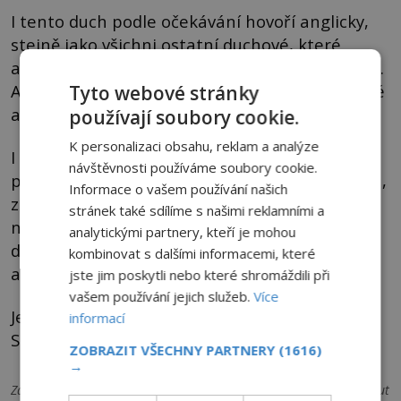
I tento duch podle očekávání hovoří anglicky,
stejně jako všichni ostatní duchové, které
aplikace na různých místech Prahy detekovala.
A stejným způsobem se chovají i další podobné
Tyto webové stránky
aplikace.
používají soubory cookie.
K personalizaci obsahu, reklam a analýze
I když člověku nažene husí kůži vědomí, že
návštěvnosti používáme soubory cookie.
podle radaru přímo před ním údajně stojí duch,
Informace o vašem používání našich
začíná být brzy nad slunce jasné, že aplikace
stránek také sdílíme s našimi reklamními a
není stvořena k tomu, aby pomáhala lovcům
analytickými partnery, kteří je mohou
duchů v seriózním vyšetřování, nýbrž k tomu,
kombinovat s dalšími informacemi, které
aby si ducha vymyslela za všech okolností.
jste jim poskytli nebo které shromáždili při
vašem používání jejich služeb.
Více
Je právě to vysvětlením zážitků, které popsala
informací
Selena Gomez i americká redaktorka Jessica?
ZOBRAZIT VŠECHNY PARTNERY
(1616)
→
Zdroje informací:
GhostTube a Ghost Radar, The Daily Dot – We Put