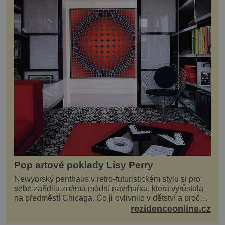
Pop artové poklady Lisy Perry
Newyorský penthaus v retro-futuristickém stylu si pro
sebe zařídila známá módní návrhářka, která vyrůstala
na předměstí Chicaga. Co ji ovlivnilo v dětství a proč
vypadá její domov právě takto? Interié...
rezidenceonline.cz