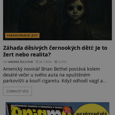
PARANORMÁLNÍ JEVY
Záhada děsivých černookých dětí: Je to
žert nebo realita?
OD
ANDREA ŠULCOVÁ
29.7.2026
3.2TIS
Americký novinář Brian Bethel postává kolem
desáté večer u svého auta na opuštěném
parkovišti a kouří cigaretu. Když odhodí vajgl a
chystá se nastoupit do auta, přijdou k němu dva
ZOBRAZIT VÍCE
mladí chlapci, kterým může být okolo 14 let.
„Pane, byl byste tak laskav a svezl nás domů? Je to
pouhých několik minut od tohoto parkoviště,“
zeptá se suverénně jeden z nich. P