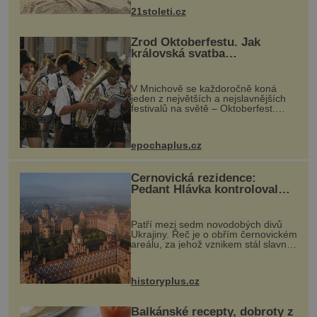
nohou, a způsobuje bole...
21stoleti.cz
Zrod Oktoberfestu. Jak
královská svatba
odstartovala největší pivní
festival světa
V Mnichově se každoročně koná
jeden z největších a nejslavnějších
festivalů na světě – Oktoberfest.
Každý rok přiláká miliony
návštěvníků, kteří si vychutnávají
pivo, tradiční jídlo a bavorskou
epochaplus.cz
kultur...
Černovická rezidence:
Pedant Hlávka kontroloval
každou cihlu
Patří mezi sedm novodobých divů
Ukrajiny. Řeč je o obřím černovickém
areálu, za jehož vznikem stál slavný
český architekt Josef Hlávka. Ten si
na něm dal mimořádně záležet. Jeho
stavební plány by při ...
historyplus.cz
Balkánské recepty, dobroty z