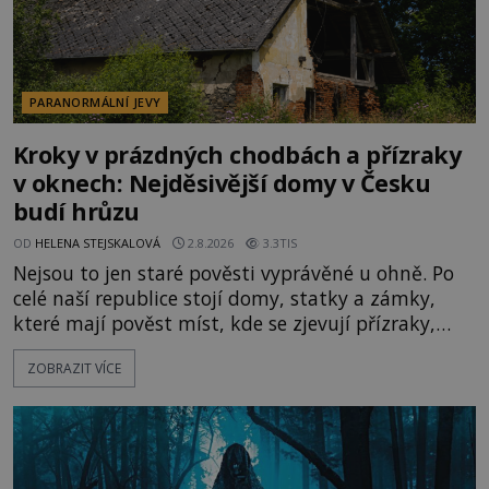
PARANORMÁLNÍ JEVY
Kroky v prázdných chodbách a přízraky
v oknech: Nejděsivější domy v Česku
budí hrůzu
OD
HELENA STEJSKALOVÁ
2.8.2026
3.3TIS
Nejsou to jen staré pověsti vyprávěné u ohně. Po
celé naší republice stojí domy, statky a zámky,
které mají pověst míst, kde se zjevují přízraky,
ozývají nevysvětlitelné zvuky nebo se dějí podivné
ZOBRAZIT VÍCE
jevy. Zatímco historici většinou hledají racionální
vysvětlení, záhadologové upozorňují, že některé
lokality vykazují nápadně podobná svědectví po
celé generace. A právě tato opakující se svědectví
ud