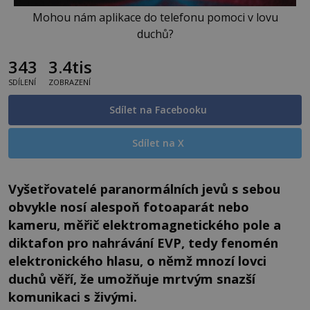
Mohou nám aplikace do telefonu pomoci v lovu
duchů?
343
3.4tis
SDÍLENÍ
ZOBRAZENÍ
Sdílet na Facebooku
Sdílet na X
Vyšetřovatelé paranormálních jevů s sebou
obvykle nosí alespoň fotoaparát nebo
kameru, měřič elektromagnetického pole a
diktafon pro nahrávání EVP, tedy fenomén
elektronického hlasu, o němž mnozí lovci
duchů věří, že umožňuje mrtvým snazší
komunikaci s živými.