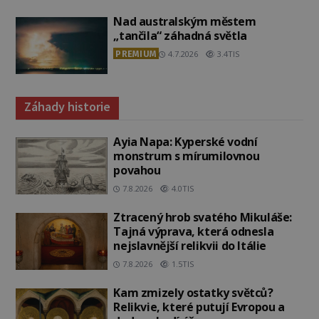
Nad australským městem
„tančila“ záhadná světla
PREMIUM
4.7.2026
3.4TIS
Záhady historie
Ayia Napa: Kyperské vodní
monstrum s mírumilovnou
povahou
7.8.2026
4.0TIS
Ztracený hrob svatého Mikuláše:
Tajná výprava, která odnesla
nejslavnější relikvii do Itálie
7.8.2026
1.5TIS
Kam zmizely ostatky světců?
Relikvie, které putují Evropou a