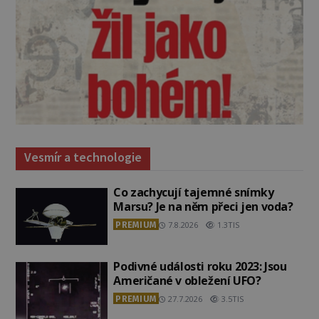
Vesmír a technologie
Co zachycují tajemné snímky
Marsu? Je na něm přeci jen voda?
PREMIUM
7.8.2026
1.3TIS
Podivné události roku 2023: Jsou
Američané v obležení UFO?
PREMIUM
27.7.2026
3.5TIS