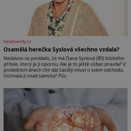
nasehvezdy.cz
Osamělá herečka Syslová všechno vzdala?
Nedávno se povídalo, že má Dana Syslová (80) blízkého
přítele, který je jí oporou. Ale je to ještě vůbec pravda? V
posledních dnech čím dál častěji mluví o svém odchodu.
Dohnala ji snad samota? Půs