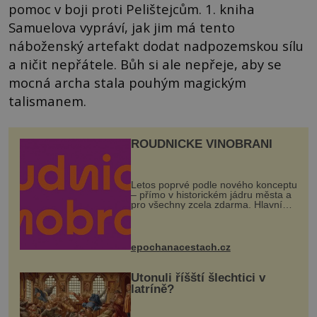
pomoc v boji proti Pelištejcům. 1. kniha
Samuelova vypráví, jak jim má tento
náboženský artefakt dodat nadpozemskou sílu
a ničit nepřátele. Bůh si ale nepřeje, aby se
mocná archa stala pouhým magickým
talismanem.
ROUDNICKÉ VINOBRANÍ
Letos poprvé podle nového konceptu
– přímo v historickém jádru města a
pro všechny zcela zdarma. Hlavní
program se odehraje na Karlově a
Husově náměstí. Návštěvníci se
mohou těšit na víno, burčák, pes...
epochanacestach.cz
Utonuli říšští šlechtici v
latríně?