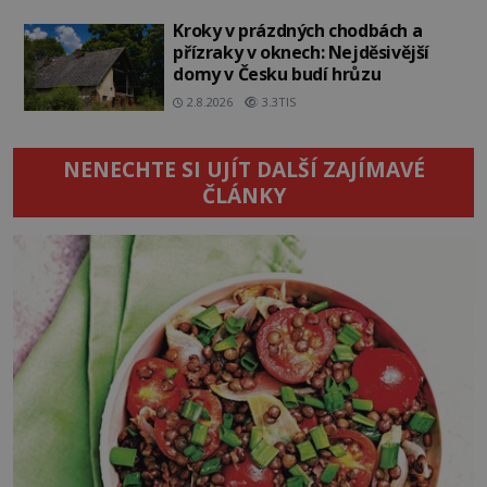
Kroky v prázdných chodbách a
přízraky v oknech: Nejděsivější
domy v Česku budí hrůzu
2.8.2026
3.3TIS
NENECHTE SI UJÍT DALŠÍ ZAJÍMAVÉ
ČLÁNKY