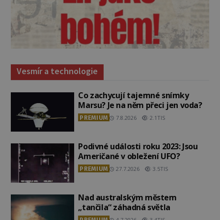
Vesmír a technologie
Co zachycují tajemné snímky
Marsu? Je na něm přeci jen voda?
PREMIUM
7.8.2026
2.1TIS
Podivné události roku 2023: Jsou
Američané v obležení UFO?
PREMIUM
27.7.2026
3.5TIS
Nad australským městem
„tančila“ záhadná světla
PREMIUM
4.7.2026
3.4TIS