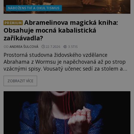
NÁBOŽENSTVÍ A OKULTISMUS
Abramelinova magická kniha:
PREMIUM
Obsahuje mocná kabalistická
zaříkávadla?
OD
ANDREA ŠULCOVÁ
22.7.2026
3.5TIS
Prostorná studovna židovského vzdělance
Abrahama z Wormsu je napěchovaná až po strop
vzácnými spisy. Vousatý učenec sedí za stolem a
před sebou má rozložený jeden z nejzáhadnějších
ZOBRAZIT VÍCE
magických textů. Jde o Abramelinův grimoár, který
sám sepsal. Skutečně do něj zaznamenal mocná
kouzla, jak si někteří myslí, nebo jde o pouhou
pověru? Už šest měsíců pobývá