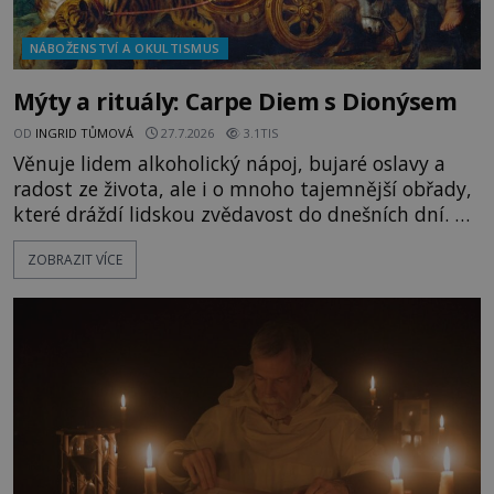
NÁBOŽENSTVÍ A OKULTISMUS
Mýty a rituály: Carpe Diem s Dionýsem
OD
INGRID TŮMOVÁ
27.7.2026
3.1TIS
Věnuje lidem alkoholický nápoj, bujaré oslavy a
radost ze života, ale i o mnoho tajemnější obřady,
které dráždí lidskou zvědavost do dnešních dní. Co
doopravdy představuje bůh, jemuž Římané říkají
ZOBRAZIT VÍCE
Bakchus? Mytologický příběh řeckého boha
Dionýsa není zrovna idylická pohádka. Bůh Zeus jej
zplodí se svou milenkou Semelou, což Diova žena
Héra nemůže nechat b