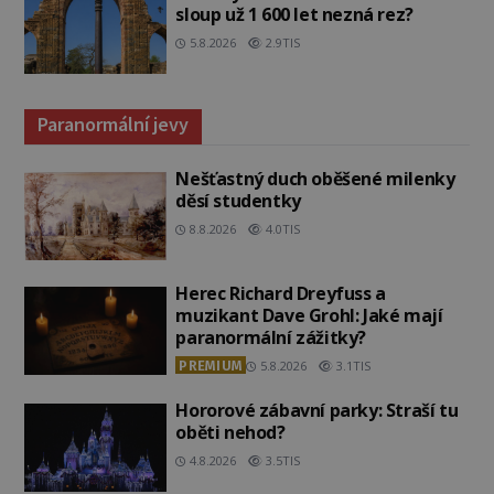
sloup už 1 600 let nezná rez?
5.8.2026
2.9TIS
Paranormální jevy
Nešťastný duch oběšené milenky
děsí studentky
8.8.2026
4.0TIS
Herec Richard Dreyfuss a
muzikant Dave Grohl: Jaké mají
paranormální zážitky?
PREMIUM
5.8.2026
3.1TIS
Hororové zábavní parky: Straší tu
oběti nehod?
4.8.2026
3.5TIS