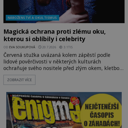
NÁBOŽENSTVÍ A OKULTISMUS
Magická ochrana proti zlému oku,
kterou si oblíbily i celebrity
OD
EVA SOUKUPOVÁ
20.7.2026
3.1TIS
Červená stužka uvázaná kolem zápěstí podle
lidové pověrčivosti v některých kulturách
ochraňuje svého nositele před zlým okem, kletbou,
která může přivodit neštěstí či nemoc. S tímto
ZOBRAZIT VÍCE
nenápadným symbolem magické ochrany lze
občas spatřit i různé celebrity včetně Madonny
nebo Leonarda DiCapria. Na Blízkém východě a v
židovských komunitách po celém světě, je