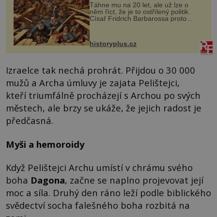
Táhne mu na 20 let, ale už lze o
něm říct, že je to ostřílený politik.
Císař Fridrich Barbarossa proto
posílá svého syna a dědice Jindřicha
VI. do Erfurtu, aby se stal
prostředníkem při řešení sporu m...
historyplus.cz
Izraelce tak nechá prohrát. Přijdou o 30 000
mužů a Archa úmluvy je zajata Pelištejci,
kteří triumfálně procházejí s Archou po svých
městech, ale brzy se ukáže, že jejich radost je
předčasná.
Myši a hemoroidy
Když Pelištejci Archu umístí v chrámu svého
boha
Dagona
, začne se naplno projevovat její
moc a síla. Druhý den ráno leží podle biblického
svědectví socha falešného boha rozbitá na