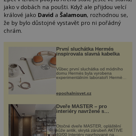
jako v dobách na poušti. Když ale přijdou velcí
králové jako
David
a
Šalamoun
, rozhodnou se,
že by bylo důstojné vystavět pro ni pořádný
chrám.
První sluchátka Hermés
inspirovala slavná kabelka
Vůbec první sluchátka od módního
domu Hermès byla vyrobena
experimentálním laboratoří Hermès
Ateliers Horizons. Elegantní gadget
si vyžádal dva roky vývoje a chlubí
se ručně šitou hovězí kůží a
epochalnisvet.cz
kovový...
Dveře MASTER – pro
interiéry navržené s
rozumem i vášní!
Otočné dveře MASTER, opláštění
kůže antik, skrytá zárubeň AKTIVE
40/00 Interiéry navrhované na