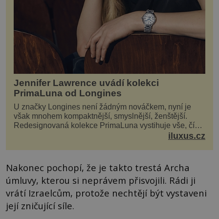
Jennifer Lawrence uvádí kolekci
PrimaLuna od Longines
U značky Longines není žádným nováčkem, nyní je
však mnohem kompaktnější, smyslnější, ženštější.
Redesignovaná kolekce PrimaLuna vystihuje vše, čím
je značka Longines dnes a čím byla i před sto dvacet...
iluxus.cz
Nakonec pochopí, že je takto trestá Archa
úmluvy, kterou si neprávem přisvojili. Rádi ji
vrátí Izraelcům, protože nechtějí být vystaveni
její zničující síle.