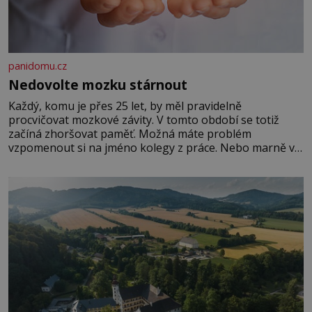
panidomu.cz
Nedovolte mozku stárnout
Každý, komu je přes 25 let, by měl pravidelně
procvičovat mozkové závity. V tomto období se totiž
začíná zhoršovat paměť. Možná máte problém
vzpomenout si na jméno kolegy z práce. Nebo marně v
paměti lovíte název knížky, kterou jste nedávno přečetli.
Je to opravdu tak, s věkem jako kdyby se paměť
rozhodla stávkovat. Cvičte