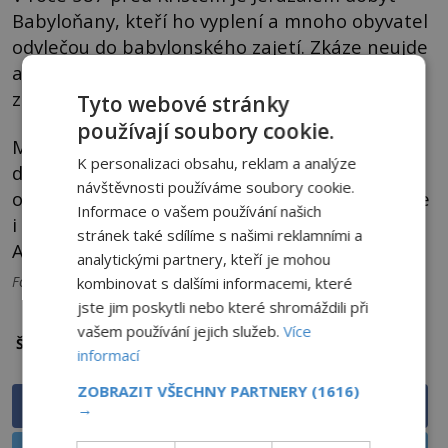
Babyloňany, kteří ho vyplení a mnoho obyvatel
odvlečou do babylonského zajetí. Zkáze neujde
ani jeruzalémský Chrám, který je rozbořen a
zničen.
Tyto webové stránky
používají soubory cookie.
Mnoho posvátného nádobí ze zlata a dalších
K personalizaci obsahu, reklam a analýze
drahých kovů je ukradeno a Babyloňané si ho
návštěvnosti používáme soubory cookie.
odvezou jako válečnou kořist. O tom se zmiňuje
Informace o vašem používání našich
i Bible, ovšem o Arše úmluvy ani slovo. Co se s
stránek také sdílíme s našimi reklamními a
Archou úmluvy stalo?
analytickými partnery, kteří je mohou
Foto: Viz popisky. Titulní dílo: Garibian N. / CC / volné dílo
kombinovat s dalšími informacemi, které
jste jim poskytli nebo které shromáždili při
vašem používání jejich služeb.
Více
archa úmluvy
Bible
tajemství
Štítky:
informací
ZOBRAZIT VŠECHNY PARTNERY
(1616)
Sdílet na Facebooku
→