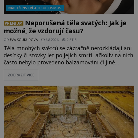
NÁBOŽENSTVÍ A OKULTISMUS
Neporušená těla svatých: Jak je
PREMIUM
možné, že vzdorují času?
OD
EVA SOUKUPOVÁ
6.8.2026
2.8TIS
Těla mnohých světců se zázračně nerozkládají ani
desítky či stovky let po jejich smrti, ačkoliv na nich
často nebylo provedeno balzamování či jiné
pokusy o konzervaci. Neporušené ostatky bývají
ZOBRAZIT VÍCE
považovány za důkaz svatosti zemřelých. Jaké
tajemné síly těla významných náboženských
osobností ochraňují? Na hřbitově u kláštera
Milosrdných