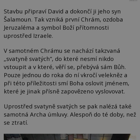
Stavbu připraví David a dokončí ji jeho syn
Šalamoun. Tak vzniká první Chrám, ozdoba
Jeruzaléma a symbol Boží přítomnosti
uprostřed Izraele.
V samotném Chrámu se nachází takzvaná
„svatyně svatých“, do které nesmí nikdo
vstoupit a v které, věří se, přebývá sám Bůh.
Pouze jednou do roka do ní vkročí velekněz a
při této příležitosti smí Boha oslovit jménem,
které je jinak přísně zapovězeno vyslovovat.
Uprostřed svatyně svatých se pak nalézá také
samotná Archa úmluvy. Alespoň do té doby, než
se ztratí.