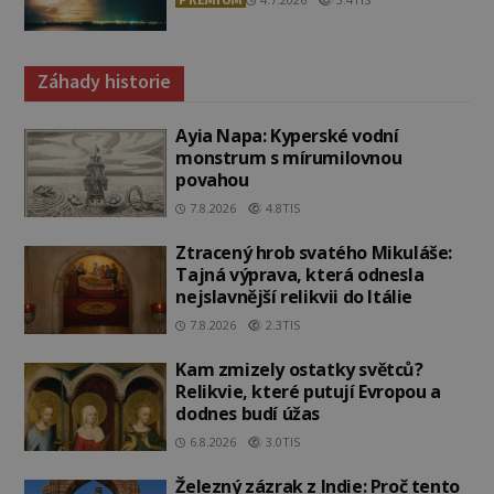
Záhady historie
Ayia Napa: Kyperské vodní
monstrum s mírumilovnou
povahou
7.8.2026
4.8TIS
Ztracený hrob svatého Mikuláše:
Tajná výprava, která odnesla
nejslavnější relikvii do Itálie
7.8.2026
2.3TIS
Kam zmizely ostatky světců?
Relikvie, které putují Evropou a
dodnes budí úžas
6.8.2026
3.0TIS
Železný zázrak z Indie: Proč tento