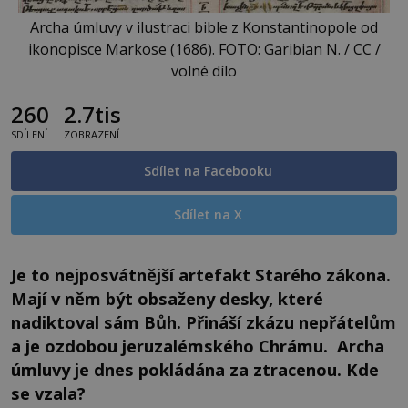
Archa úmluvy v ilustraci bible z Konstantinopole od
ikonopisce Markose (1686). FOTO: Garibian N. / CC /
volné dílo
260
2.7tis
SDÍLENÍ
ZOBRAZENÍ
Sdílet na Facebooku
Sdílet na X
Je to nejposvátnější artefakt Starého zákona.
Mají v něm být obsaženy desky, které
nadiktoval sám Bůh. Přináší zkázu nepřátelům
a je ozdobou jeruzalémského Chrámu. Archa
úmluvy je dnes pokládána za ztracenou. Kde
se vzala?