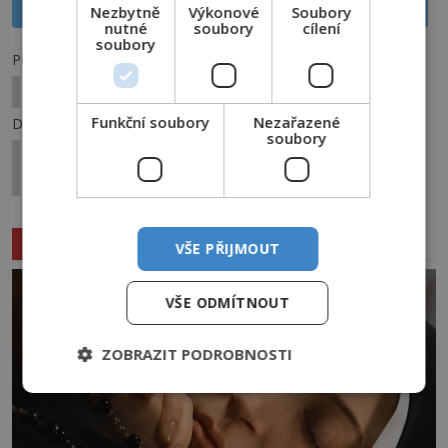
Sdílet na X
Nezbytně
Výkonové
Soubory
nutné
soubory
cílení
soubory
Předchozí článek
Vlkodlaci a upíři: Je jejich původ reálný?
Funkční soubory
Nezařazené
Další článek
soubory
Teroristické útoky na New York 11. září: Chtěli
Američané získat větší moc?
Související články
VŠE PŘIJMOUT
VŠE ODMÍTNOUT
ZOBRAZIT PODROBNOSTI