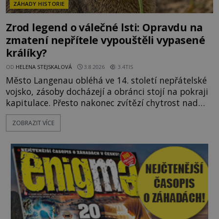
ZÁHADY HISTORIE
Zrod legend o válečné lsti: Opravdu na
zmatení nepřítele vypouštěli vypasené
králíky?
OD
HELENA STEJSKALOVÁ
3.8.2026
3.4TIS
Město Langenau obléhá ve 14. století nepřátelské
vojsko, zásoby docházejí a obránci stojí na pokraji
kapitulace. Přesto nakonec zvítězí chytrost nad
hrubou silou. Podle staré německé legendy vypustí
ZOBRAZIT VÍCE
obyvatelé za hradby dobře živeného králíka, aby
nepřítele přesvědčili, že uvnitř města je jídla stále
dost. Čas pracuje pro obléhatele. Ve městě ubývají
zásoby a každý den znamená další porci strádá