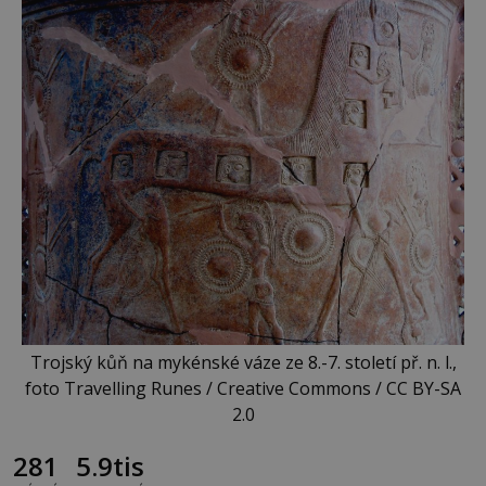
Trojský kůň na mykénské váze ze 8.-7. století př. n. l.,
foto Travelling Runes / Creative Commons / CC BY-SA
2.0
281
5.9tis