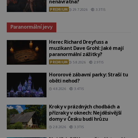
nenávratna?
PREMIUM
29.7.2026
3.3TIS
Paranormální jevy
Herec Richard Dreyfuss a
muzikant Dave Grohl: Jaké mají
paranormální zážitky?
PREMIUM
5.8.2026
2.9TIS
Hororové zábavní parky: Straší tu
oběti nehod?
4.8.2026
3.4TIS
Kroky v prázdných chodbách a
přízraky v oknech: Nejděsivější
domy v Česku budí hrůzu
2.8.2026
3.3TIS