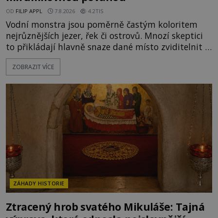
OD
FILIP APPL
7.8.2026
4.2TIS
Vodní monstra jsou poměrně častým koloritem
nejrůznějších jezer, řek či ostrovů. Mnozí skeptici
to přikládají hlavně snaze dané místo zviditelnit a
přitáhnout k němu pozornost záhadám
ZOBRAZIT VÍCE
nakloněných turistů. Je to také případ kyperského
tvora jménem Ayia Napa? Nebo se může za
legendami o něm ukrývat nějaký pravdivý základ?
V blízkosti Mysu Greco, jak se přez
ZÁHADY HISTORIE
Ztracený hrob svatého Mikuláše: Tajná