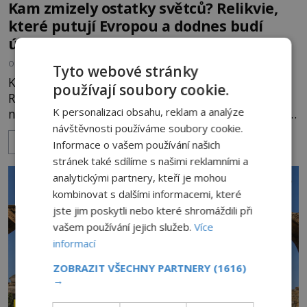
Kam zmizely ostatky světců? Relikvie,
které putují Evropou a dodnes budí
úžas
OD
HELENA STEJSKALOVÁ
6.8.2026
2.6TIS
Tyto webové stránky
Kosti, zuby, pramen vlasů nebo kousky oděvu.
používají soubory cookie.
Relikvie svatých jsou po staletí jedním z
K personalizaci obsahu, reklam a analýze
nejcennějších pokladů křesťanského světa. Některé
mají pečlivě doloženou historii, jiné provází
návštěvnosti používáme soubory cookie.
ZOBRAZIT VÍCE
záhady, krádeže i nečekané objevy. Jejich osudy
Informace o vašem používání našich
připomínají dobrodružné romány, přesto se opírají
stránek také sdílíme s našimi reklamními a
o skutečné historické události. Ve středověké
analytickými partnery, kteří je mohou
Evropě mají relikvie mimořádnou hodnotu. Nejsou
kombinovat s dalšími informacemi, které
jen předmětem úcty
jste jim poskytli nebo které shromáždili při
vašem používání jejich služeb.
Více
informací
ZOBRAZIT VŠECHNY PARTNERY
(1616)
→
ZÁHADY HISTORIE