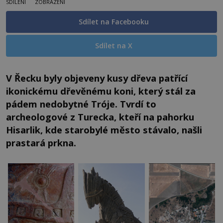
SDÍLENÍ
ZOBRAZENÍ
Sdílet na Facebooku
Sdílet na X
V Řecku byly objeveny kusy dřeva patřící
ikonickému dřevěnému koni, který stál za
pádem nedobytné Tróje. Tvrdí to
archeologové z Turecka, kteří na pahorku
Hisarlik, kde starobylé město stávalo, našli
prastará prkna.