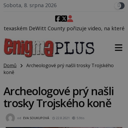
Sobota, 8. srpna 2026
ty pořizuje video, na kterém před jeho vozem po ce
Domů
Archeologové prý našli trosky Trojského
koně
Archeologové prý našli
trosky Trojského koně
od
EVA SOUKUPOVÁ
22.8.2021
5.9tis