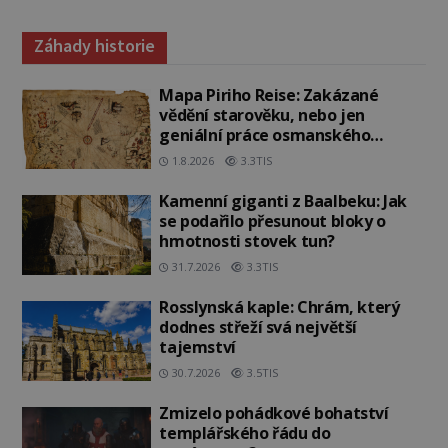
Záhady historie
Mapa Piriho Reise: Zakázané
vědění starověku, nebo jen
geniální práce osmanského
admirála?
1.8.2026
3.3TIS
Kamenní giganti z Baalbeku: Jak
se podařilo přesunout bloky o
hmotnosti stovek tun?
31.7.2026
3.3TIS
Rosslynská kaple: Chrám, který
dodnes střeží svá největší
tajemství
30.7.2026
3.5TIS
Zmizelo pohádkové bohatství
templářského řádu do