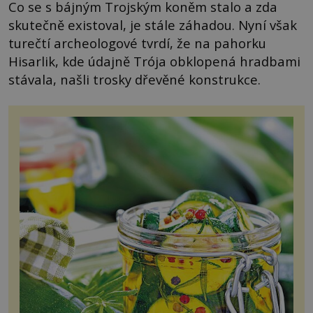
Co se s bájným Trojským koněm stalo a zda
skutečně existoval, je stále záhadou. Nyní však
turečtí archeologové tvrdí, že na pahorku
Hisarlik, kde údajně Trója obklopená hradbami
stávala, našli trosky dřevěné konstrukce.