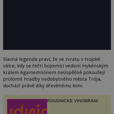
Slavná legenda praví, že ve zvratu v trojské
válce, kdy se řečtí bojovníci vedení mykénským
králem Agamemnónem neúspěšně pokoušejí
prolomit hradby nedobytného města Trója,
dochází právě díky dřevěnému koni.
ROUDNICKÉ VINOBRANÍ