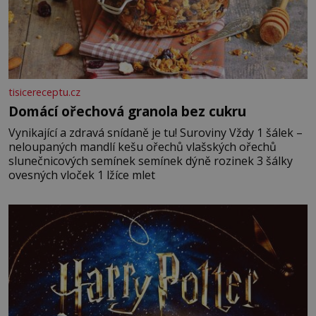
tisicereceptu.cz
Domácí ořechová granola bez cukru
Vynikající a zdravá snídaně je tu! Suroviny Vždy 1 šálek –
neloupaných mandlí kešu ořechů vlašských ořechů
slunečnicových semínek semínek dýně rozinek 3 šálky
ovesných vloček 1 lžíce mlet