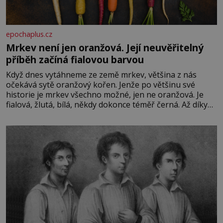
epochaplus.cz
Mrkev není jen oranžová. Její neuvěřitelný
příběh začíná fialovou barvou
Když dnes vytáhneme ze země mrkev, většina z nás
očekává sytě oranžový kořen. Jenže po většinu své
historie je mrkev všechno možné, jen ne oranžová. Je
fialová, žlutá, bílá, někdy dokonce téměř černá. Až díky
stovkám let pečlivého šlechtění se z ní stává zelenina,
bez které si českou zahradu ani nedokážeme představit.
Její příběh je