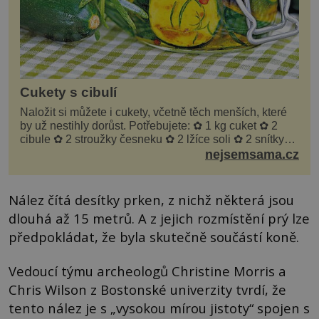
Cukety s cibulí
Naložit si můžete i cukety, včetně těch menších, které
by už nestihly dorůst. Potřebujete: ✿ 1 kg cuket ✿ 2
cibule ✿ 2 stroužky česneku ✿ 2 lžíce soli ✿ 2 snítky
kopru ✿ hrst petrželky Nálev: ✿ 400 m...
nejsemsama.cz
Nález čítá desítky prken, z nichž některá jsou
dlouhá až 15 metrů. A z jejich rozmístění prý lze
předpokládat, že byla skutečně součástí koně.
Vedoucí týmu archeologů Christine Morris a
Chris Wilson z Bostonské univerzity tvrdí, že
tento nález je s „vysokou mírou jistoty“ spojen s