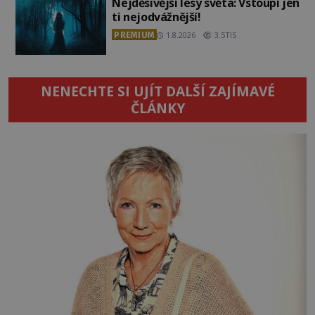
Nejděsivější lesy světa: Vstoupí jen
ti nejodvážnější!
PREMIUM
1.8.2026
3.5TIS
NENECHTE SI UJÍT DALŠÍ ZAJÍMAVÉ
ČLÁNKY