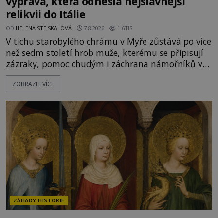
výprava, která odnesla nejslavnější
relikvii do Itálie
OD
HELENA STEJSKALOVÁ
7.8.2026
1.6TIS
V tichu starobylého chrámu v Myře zůstává po více
než sedm století hrob muže, kterému se připisují
zázraky, pomoc chudým i záchrana námořníků v
bouřích. Pak ale přichází rok 1087 a klidné místo
ZOBRAZIT VÍCE
se mění v dějiště podivné noční výpravy. Skupina
italských námořníků otevírá hrob svatého
Mikuláše a odváží jeho ostatky přes moře do Bari.
Je to zbožná záchrana před nebezpečím, nebo
promyšlená krádež,
ZÁHADY HISTORIE