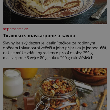
nejsemsama.cz
Tiramisu s mascarpone a kávou
Slavný italský dezert je ideální tečkou za rodinným
obědem i slavnostní večeří a jeho příprava je jednodušší,
než se může zdát. Ingredience pro 4 osoby: 250 g
mascarpone 3 vejce 80 g cukru 200 g cukrářských
piškotů 250 ml silné kávy 2 lžíce amaretta kakao na
posypání Postup: Oddělte žloutky od bílků. Žloutky
vyšlehejte s cukrem do světlé pěny a postupně do nich
vmíchejte mascarpone, aby vznikl hladký