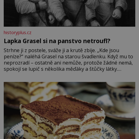
historyplus.cz
Lapka Grasel si na panstvo netroufl?
Strhne ji z postele, sváže ji a krutě zbije. „Kde jsou
peníze?“ naléhá Grasel na starou švadlenku. Když mu to
neprozradí – ostatně ani nemůže, protože žádné nemá,
spokojí se lupič s několika měďáky a štůčky látky.
Zraněná žena pár dní nato umírá. Je to muž nebývale
krutý. Jeho činy budí hrůzu ještě dlouho po jeho smrti