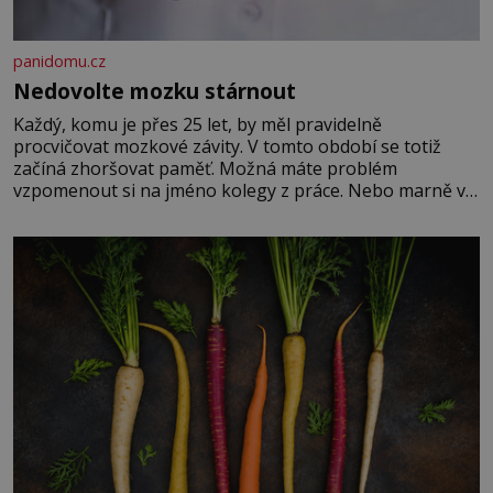
panidomu.cz
Nedovolte mozku stárnout
Každý, komu je přes 25 let, by měl pravidelně
procvičovat mozkové závity. V tomto období se totiž
začíná zhoršovat paměť. Možná máte problém
vzpomenout si na jméno kolegy z práce. Nebo marně v
paměti lovíte název knížky, kterou jste nedávno přečetli.
Je to opravdu tak, s věkem jako kdyby se paměť
rozhodla stávkovat. Cvičte