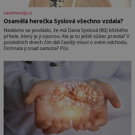
nasehvezdy.cz
Osamělá herečka Syslová všechno vzdala?
Nedávno se povídalo, že má Dana Syslová (80) blízkého
přítele, který je jí oporou. Ale je to ještě vůbec pravda? V
posledních dnech čím dál častěji mluví o svém odchodu.
Dohnala ji snad samota? Půs