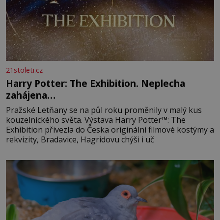
21stoleti.cz
Harry Potter: The Exhibition. Neplecha
zahájena…
Pražské Letňany se na půl roku proměnily v malý kus
kouzelnického světa. Výstava Harry Potter™: The
Exhibition přivezla do Česka originální filmové kostýmy a
rekvizity, Bradavice, Hagridovu chýši i uč