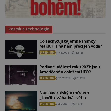
Vesmír a technologie
Co zachycují tajemné snímky
Marsu? Je na něm přeci jen voda?
PREMIUM
7.8.2026
1.5TIS
Podivné události roku 2023: Jsou
Američané v obležení UFO?
PREMIUM
27.7.2026
3.5TIS
Nad australským městem
„tančila“ záhadná světla
PREMIUM
4.7.2026
3.4TIS