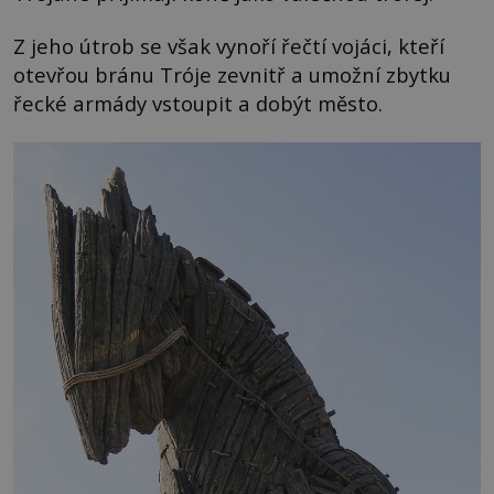
Z jeho útrob se však vynoří řečtí vojáci, kteří
otevřou bránu Tróje zevnitř a umožní zbytku
řecké armády vstoupit a dobýt město.