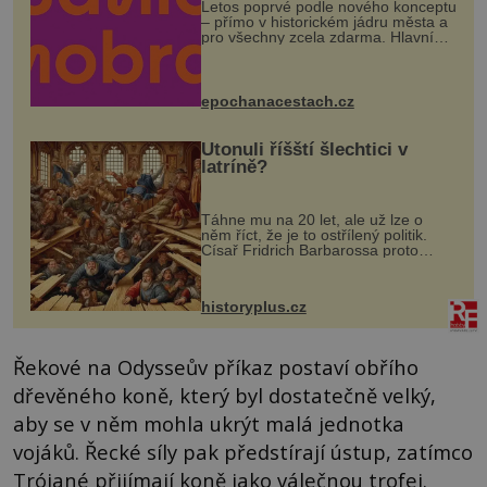
Letos poprvé podle nového konceptu
– přímo v historickém jádru města a
pro všechny zcela zdarma. Hlavní
program se odehraje na Karlově a
Husově náměstí. Návštěvníci se
mohou těšit na víno, burčák, pes...
epochanacestach.cz
Utonuli říšští šlechtici v
latríně?
Táhne mu na 20 let, ale už lze o
něm říct, že je to ostřílený politik.
Císař Fridrich Barbarossa proto
posílá svého syna a dědice Jindřicha
VI. do Erfurtu, aby se stal
prostředníkem při řešení sporu m...
historyplus.cz
Řekové na Odysseův příkaz postaví obřího
dřevěného koně, který byl dostatečně velký,
aby se v něm mohla ukrýt malá jednotka
vojáků. Řecké síly pak předstírají ústup, zatímco
Trójané přijímají koně jako válečnou trofej.