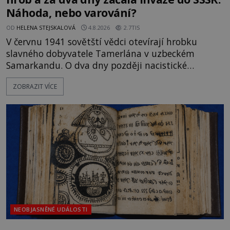
Náhoda, nebo varování?
OD
HELENA STEJSKALOVÁ
4.8.2026
2.7TIS
V červnu 1941 sovětští vědci otevírají hrobku
slavného dobyvatele Tamerlána v uzbeckém
Samarkandu. O dva dny později nacistické
Německo zahajuje operaci Barbarossa a napadá
ZOBRAZIT VÍCE
Sovětský svaz. Shoda dat je natolik zarážející, že se
rodí jedna z nejslavnějších „kleteb“ 20. století. Je
na legendě něco pravdy, nebo jde jen o fascinující
souhru okolností? Když antropolog Michail
Gerasimov (1907-1970) a
NEOBJASNĚNÉ UDÁLOSTI