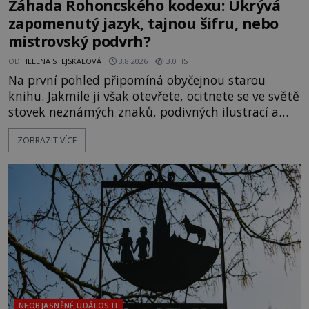
Záhada Rohoncského kodexu: Ukrývá
zapomenutý jazyk, tajnou šifru, nebo
mistrovský podvrh?
OD
HELENA STEJSKALOVÁ
3.8.2026
3.0TIS
Na první pohled připomíná obyčejnou starou
knihu. Jakmile ji však otevřete, ocitnete se ve světě
stovek neznámých znaků, podivných ilustrací a
textu, který už téměř dvě století vzdoruje všem
ZOBRAZIT VÍCE
pokusům o rozluštění. Rohoncský kodex patří mezi
největší záhady evropských dějin a dodnes nikdo s
jistotou neví, kdo jej napsal, kdy vznikl ani co
vlastně vypráví. Rohoncský kodex se poprvé
objevuje v roce
NEOBJASNĚNÉ UDÁLOSTI