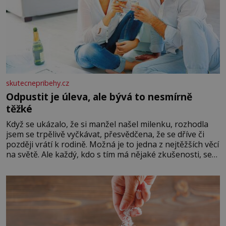
skutecnepribehy.cz
Odpustit je úleva, ale bývá to nesmírně
těžké
Když se ukázalo, že si manžel našel milenku, rozhodla
jsem se trpělivě vyčkávat, přesvědčena, že se dříve či
později vrátí k rodině. Možná je to jedna z nejtěžších věcí
na světě. Ale každý, kdo s tím má nějaké zkušenosti, se
zapřísahá, že pokud odpustíte, znatelně se vám uleví.
Když se ke mně doneslo, že si manžel pořídil milenku,