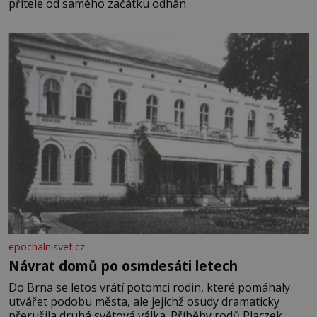
přítele od samého začátku odhán
epochalnisvet.cz
Návrat domů po osmdesáti letech
Do Brna se letos vrátí potomci rodin, které pomáhaly
utvářet podobu města, ale jejichž osudy dramaticky
přerušila druhá světová válka. Příběhy rodů Placzek,