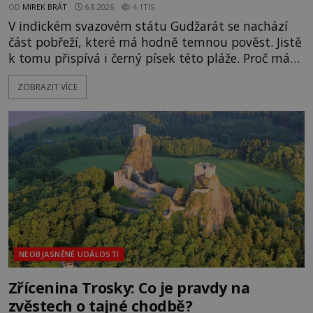
OD
MIREK BRÁT
6.8.2026
4.1TIS
V indickém svazovém státu Gudžarát se nachází
část pobřeží, které má hodně temnou pověst. Jistě
k tomu přispívá i černý písek této pláže. Proč má
pláž takové netypické zbarvení? Nakolik jsou
ZOBRAZIT VÍCE
pravdivé historky, že zde došlo k nevysvětlitelným
zmizením turistů? Ti, kteří se nebojí, nás mohou
následovat. Vstupujeme na pláž Dumas ve městě
Surat. Gu
NEOBJASNĚNÉ UDÁLOSTI
Zřícenina Trosky: Co je pravdy na
zvěstech o tajné chodbě?