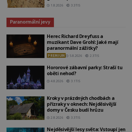
admirála?
1.8.2026
3.3TIS
Paranormální jevy
Herec Richard Dreyfuss a
muzikant Dave Grohl: Jaké mají
paranormální zážitky?
PREMIUM
5.8.2026
2.3TIS
Hororové zábavní parky: Straší tu
oběti nehod?
4.8.2026
3.1TIS
Kroky v prázdných chodbách a
přízraky v oknech: Nejděsivější
domy v Česku budí hrůzu
2.8.2026
3.3TIS
Nejděsivější lesy světa: Vstoupí jen