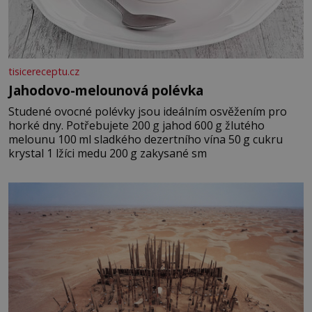
tisicereceptu.cz
Jahodovo-melounová polévka
Studené ovocné polévky jsou ideálním osvěžením pro
horké dny. Potřebujete 200 g jahod 600 g žlutého
melounu 100 ml sladkého dezertního vína 50 g cukru
krystal 1 lžíci medu 200 g zakysané sm