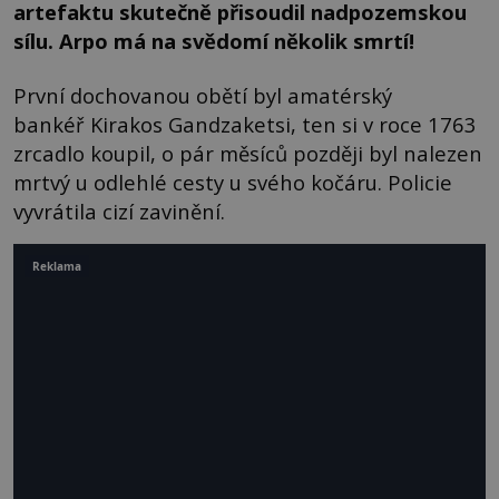
artefaktu skutečně přisoudil nadpozemskou
sílu. Arpo má na svědomí několik smrtí!
První dochovanou obětí byl amatérský
bankéř Kirakos Gandzaketsi, ten si v roce 1763
zrcadlo koupil, o pár měsíců později byl nalezen
mrtvý u odlehlé cesty u svého kočáru. Policie
vyvrátila cizí zavinění.
Reklama