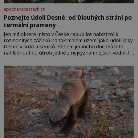
epochanacestach.cz
Poznejte údolí Desné: od Dlouhých strání po
termální prameny
Jen málokteré místo v České republice nabízí tolik
rozmanitých zážitků na tak malém území jako údolí řeky
Desné v srdci Jeseníků. Během jediného dne můžete
nahlédnout do útrob jedné z nejvýznamnějších vodních
elektráren v Evropě, vydat se na horské hřebeny, projet
se na koloběžce a den zakončit poznáváním památek ve
Velkých Losinách nebo v termálním