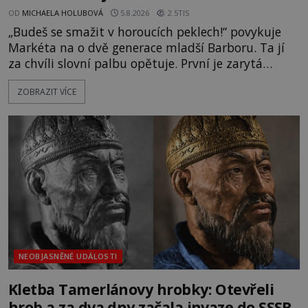
OD
MICHAELA HOLUBOVÁ
5.8.2026
2.5TIS
„Budeš se smažit v horoucích peklech!“ povykuje
Markéta na o dvě generace mladší Barboru. Ta jí
za chvíli slovní palbu opětuje. První je zarytá
katolička, druhá přesvědčená kališnice. A každá z
ZOBRAZIT VÍCE
nich se usídlí na jedné z věží slavného hradu
Trosky. Šlechtic Ota IV. z Bergova (1399–1452) patří
mezi vůdce protihusitského boje. Za manželku má
skutečně jistou
NEOBJASNĚNÉ UDÁLOSTI
Kletba Tamerlánovy hrobky: Otevřeli
hrob a za dva dny začala invaze do SSSR.