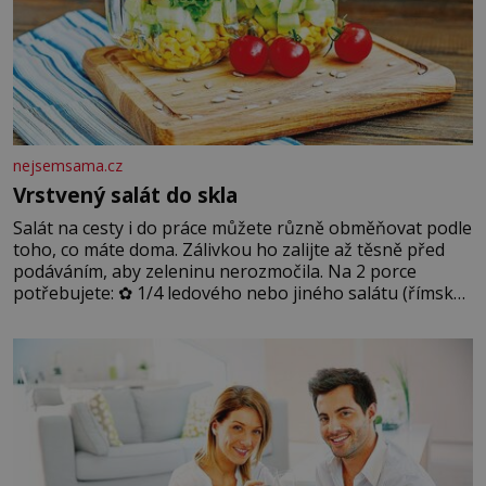
nejsemsama.cz
Vrstvený salát do skla
Salát na cesty i do práce můžete různě obměňovat podle
toho, co máte doma. Zálivkou ho zalijte až těsně před
podáváním, aby zeleninu nerozmočila. Na 2 porce
potřebujete: ✿ 1/4 ledového nebo jiného salátu (římský
salát, polníček…) ✿ 1 malá konzerva kukuřice ✿ ½
okurky ✿ 2 rajčata Zálivka: ✿ 4 lžíce olivového oleje ✿ 1
lžíci citronové šťávy ✿ ½ stroužku