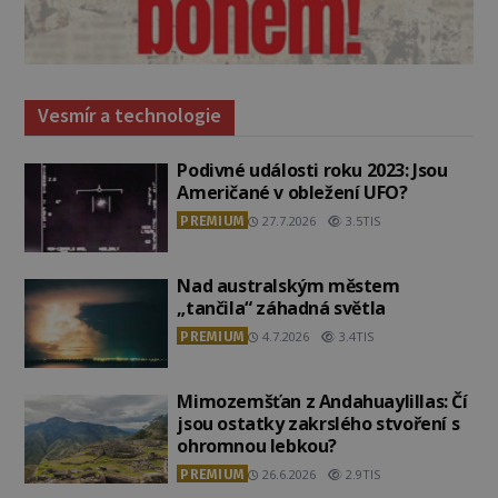
Vesmír a technologie
Podivné události roku 2023: Jsou
Američané v obležení UFO?
PREMIUM
27.7.2026
3.5TIS
Nad australským městem
„tančila“ záhadná světla
PREMIUM
4.7.2026
3.4TIS
Mimozemšťan z Andahuaylillas: Čí
jsou ostatky zakrslého stvoření s
ohromnou lebkou?
PREMIUM
26.6.2026
2.9TIS