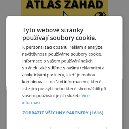
Tyto webové stránky
používají soubory cookie.
reklama
K personalizaci obsahu, reklam a analýze
návštěvnosti používáme soubory cookie.
Informace o vašem používání našich
stránek také sdílíme s našimi reklamními a
analytickými partnery, kteří je mohou
kombinovat s dalšími informacemi, které
jste jim poskytli nebo které shromáždili při
vašem používání jejich služeb.
Více
informací
ZOBRAZIT VŠECHNY PARTNERY
(1616)
→