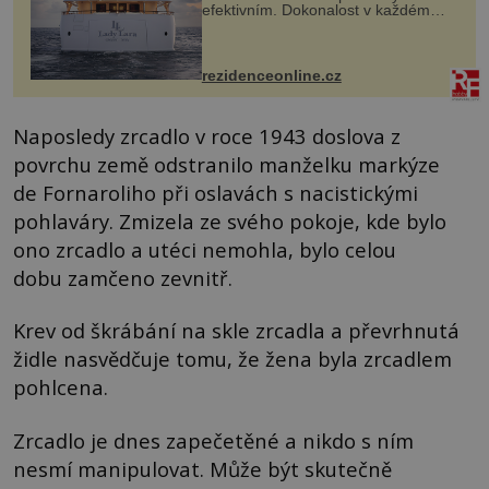
efektivním. Dokonalost v každém
detailu představuje značka Fendi
Casa, kterou byly vybaveny její
paluby. Monacký přístav nabízí
každoročn...
rezidenceonline.cz
Naposledy zrcadlo v roce 1943 doslova z
povrchu země odstranilo manželku markýze
de Fornaroliho při oslavách s nacistickými
pohlaváry. Zmizela ze svého pokoje, kde bylo
ono zrcadlo a utéci nemohla, bylo celou
dobu zamčeno zevnitř.
Krev od škrábání na skle zrcadla a převrhnutá
židle nasvědčuje tomu, že žena byla zrcadlem
pohlcena.
Zrcadlo je dnes zapečetěné a nikdo s ním
nesmí manipulovat. Může být skutečně