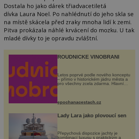
Dostala ho jako dárek třiadvacetiletá
dívka Laura Noel. Po nahlédnutí do jeho skla se
na místě skácela před zraky mnoha lidí k zemi.
Pitva prokázala náhlé krvácení do mozku. U tak
mladé dívky to je opravdu zvláštní.
ROUDNICKÉ VINOBRANÍ
Letos poprvé podle nového konceptu
– přímo v historickém jádru města a
pro všechny zcela zdarma. Hlavní
program se odehraje na Karlově a
Husově náměstí. Návštěvníci se
mohou těšit na víno, burčák, pes...
epochanacestach.cz
Lady Lara jako plovoucí sen
Přepychová dispozice jachty je
kombinací luxusu s praktickým a