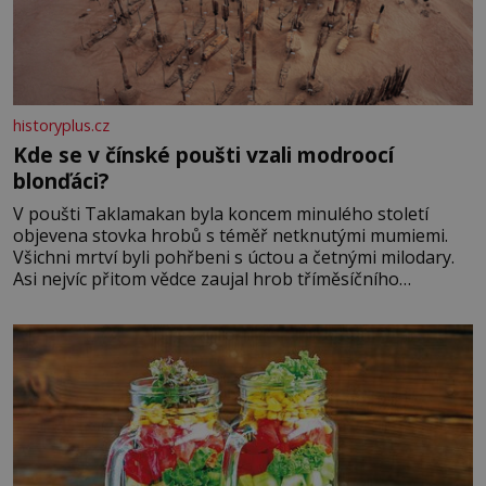
historyplus.cz
Kde se v čínské poušti vzali modroocí
blonďáci?
V poušti Taklamakan byla koncem minulého století
objevena stovka hrobů s téměř netknutými mumiemi.
Všichni mrtví byli pohřbeni s úctou a četnými milodary.
Asi nejvíc přitom vědce zaujal hrob tříměsíčního
chlapečka s modrou filcovou čapkou, z níž se draly
blonďaté vlásky. Fakt, že jsou těla dávných lidí nesmírně
dobře zachovalá, přičítají odborníci zdejším klimatickým
podmínkám. Sucho, prosolené písky a extrémně