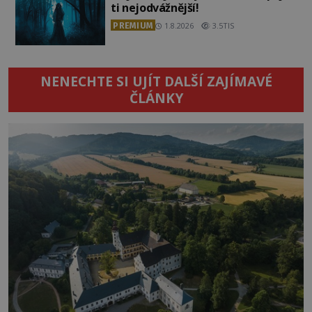
ti nejodvážnější!
PREMIUM
1.8.2026
3.5TIS
NENECHTE SI UJÍT DALŠÍ ZAJÍMAVÉ
ČLÁNKY