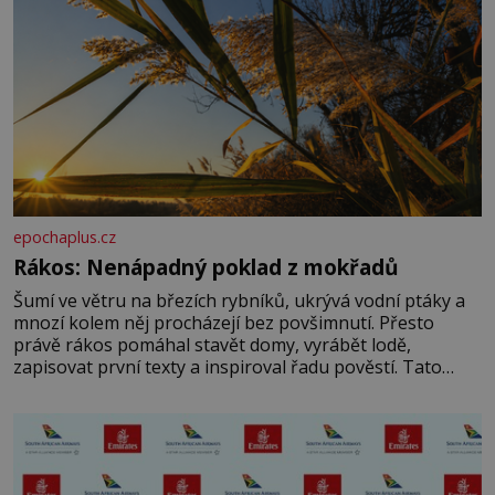
epochaplus.cz
Rákos: Nenápadný poklad z mokřadů
Šumí ve větru na březích rybníků, ukrývá vodní ptáky a
mnozí kolem něj procházejí bez povšimnutí. Přesto
právě rákos pomáhal stavět domy, vyrábět lodě,
zapisovat první texty a inspiroval řadu pověstí. Tato
skromná, ale užitečná rostlina provází člověka už tisíce
let. Většina lidí vnímá rákos jen jako obyčejnou kulisu
letního koupání. Stačí se však podívat