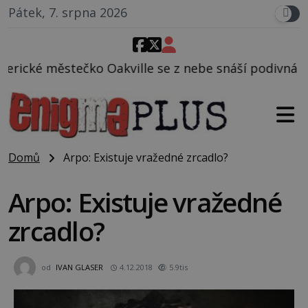
Pátek, 7. srpna 2026
ille se z nebe snáší podivná rosolovitá látka nezn
Domů
Arpo: Existuje vražedné zrcadlo?
Arpo: Existuje vražedné
zrcadlo?
od
IVAN GLASER
4.12.2018
5.9tis