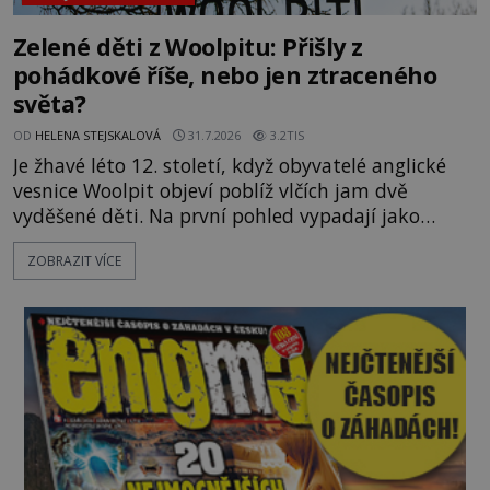
Zelené děti z Woolpitu: Přišly z
pohádkové říše, nebo jen ztraceného
světa?
OD
HELENA STEJSKALOVÁ
31.7.2026
3.2TIS
Je žhavé léto 12. století, když obyvatelé anglické
vesnice Woolpit objeví poblíž vlčích jam dvě
vyděšené děti. Na první pohled vypadají jako
každé jiné, až na jednu děsivou výjimku. Jejich
ZOBRAZIT VÍCE
kůže má nazelenalý odstín, mluví
nesrozumitelnou řečí a odmítají jakékoli jídlo
kromě syrových bobů. Příběh se rychle stává
jednou z největších záhad středověké Anglie a ani
po téměř devíti stech letech není