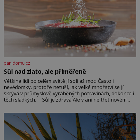
panidomu.cz
Sůl nad zlato, ale přiměřeně
Většina lidí po celém světě jí soli až moc. Často i
nevědomky, protože netuší, jak velké množství se jí
skrývá v průmyslově vyráběných potravinách, dokonce i
těch sladkých. Sůl je zdravá Ale v ani ne třetinovém
množství, než je pro většinu populace běžné. Její
základní složky– sodík a chlór – jsou zásadní pro
správné hospodaření