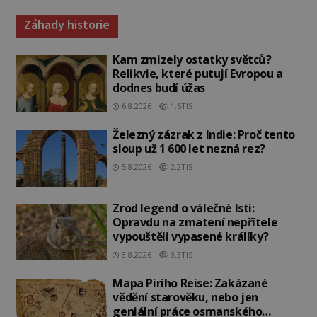
Záhady historie
Kam zmizely ostatky světců?
Relikvie, které putují Evropou a
dodnes budí úžas
6.8.2026
1.6TIS
Železný zázrak z Indie: Proč tento
sloup už 1 600 let nezná rez?
5.8.2026
2.2TIS
Zrod legend o válečné lsti:
Opravdu na zmatení nepřítele
vypouštěli vypasené králíky?
3.8.2026
3.3TIS
Mapa Piriho Reise: Zakázané
vědění starověku, nebo jen
geniální práce osmanského