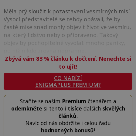
Měla prý sloužit k pozastavení vesmírných misí.
Vysocí představitelé se tehdy obávali, že by
časté mise snad mohly objevit život ve vesmíru,
na který lidstvo nebylo připraveno. Takový
objev by pochopitelně vyvolat mnoho paniky,
po níž nikdo zrovna neprahne.
Zbývá vám 83
%
článku k dočtení. Nenechte si
to ujít!
CO NABÍZÍ
ENIGMAPLUS PREMIUM?
Staňte se naším
Premium
čtenářem a
odemkněte
si tento i
tisíce
dalších
skvělých
článků
.
Navíc od nás obdržíte i celou řadu
hodnotných bonusů
!