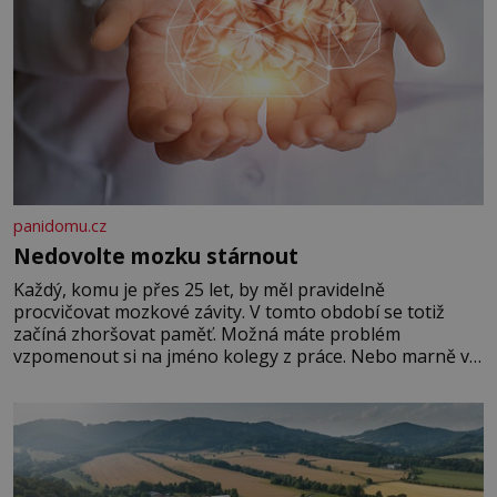
panidomu.cz
Nedovolte mozku stárnout
Každý, komu je přes 25 let, by měl pravidelně
procvičovat mozkové závity. V tomto období se totiž
začíná zhoršovat paměť. Možná máte problém
vzpomenout si na jméno kolegy z práce. Nebo marně v
paměti lovíte název knížky, kterou jste nedávno přečetli.
Je to opravdu tak, s věkem jako kdyby se paměť
rozhodla stávkovat. Cvičte