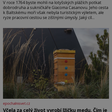
V roce 1764 byste mohli na lotyšských plážích potkat
dobrodruha a sukničkáře Giacoma Casanovu. Jeho cesta
k Baltskému moři však nebyla turistickým výletem, ale
ryze pracovní cestou se zištnými úmysly. Jaký cíl
Casanova sledoval, když se například procházel uličkami
lotyšské Rigy? Casanova v Pobaltí kontaktoval tamní
zednářské lóže. Nebyl v této oblasti žádným nováčkem,
protože do zednářské
epochalnisvet.cz
Včela za celý život vyrobí lžičku medu. Čím je