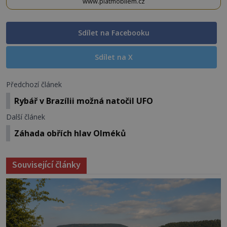
www.platmobilem.cz
Sdílet na Facebooku
Sdílet na X
Předchozí článek
Rybář v Brazílii možná natočil UFO
Další článek
Záhada obřích hlav Olméků
Související články