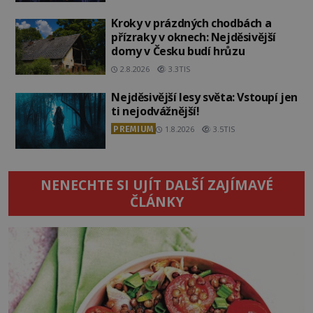
Kroky v prázdných chodbách a
přízraky v oknech: Nejděsivější
domy v Česku budí hrůzu
2.8.2026
3.3TIS
Nejděsivější lesy světa: Vstoupí jen
ti nejodvážnější!
PREMIUM
1.8.2026
3.5TIS
NENECHTE SI UJÍT DALŠÍ ZAJÍMAVÉ
ČLÁNKY