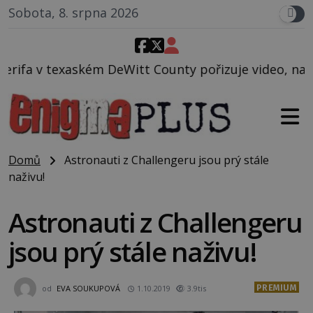
Sobota, 8. srpna 2026
tt County pořizuje video, na kterém před jeho vozem
Domů
Astronauti z Challengeru jsou prý stále
naživu!
Astronauti z Challengeru
jsou prý stále naživu!
PREMIUM
od
EVA SOUKUPOVÁ
1.10.2019
3.9tis