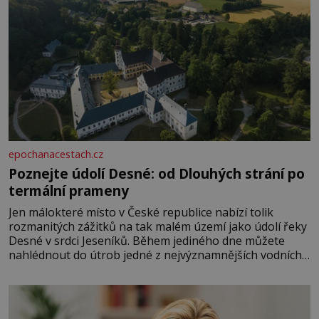
epochanacestach.cz
Poznejte údolí Desné: od Dlouhých strání po
termální prameny
Jen málokteré místo v České republice nabízí tolik
rozmanitých zážitků na tak malém území jako údolí řeky
Desné v srdci Jeseníků. Během jediného dne můžete
nahlédnout do útrob jedné z nejvýznamnějších vodních
elektráren v Evropě, vydat se na horské hřebeny, projet
se na koloběžce a den zakončit poznáváním památek ve
Velkých Losinách nebo v termálním