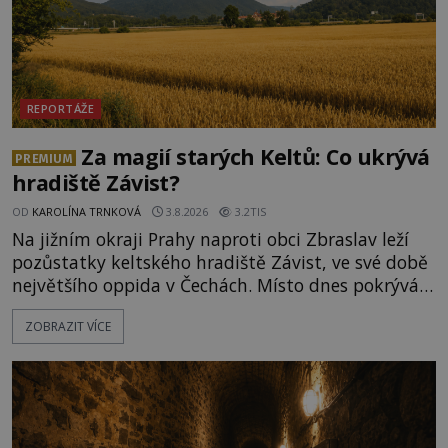
REPORTÁŽE
Za magií starých Keltů: Co ukrývá
PREMIUM
hradiště Závist?
OD
KAROLÍNA TRNKOVÁ
3.8.2026
3.2TIS
Na jižním okraji Prahy naproti obci Zbraslav leží
pozůstatky keltského hradiště Závist, ve své době
největšího oppida v Čechách. Místo dnes pokrývá
les, zbytky po kdysi monumentálním hradišti jsou
ZOBRAZIT VÍCE
ale v terénu patrné stále. Co dalšího tu po Keltech
zůstalo? Prozkoumejte to spolu s ENIGMOU! Na
vrch Hr