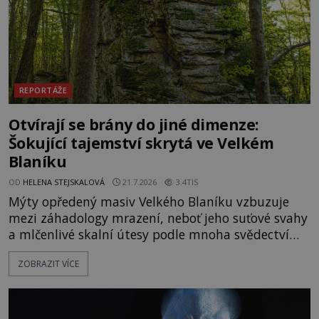
REPORTÁŽE
Otvírají se brány do jiné dimenze:
Šokující tajemství skrytá ve Velkém
Blaníku
OD
HELENA STEJSKALOVÁ
21.7.2026
3.4TIS
Mýty opředený masiv Velkého Blaníku vzbuzuje
mezi záhadology mrazení, neboť jeho suťové svahy
a mlčenlivé skalní útesy podle mnoha svědectví
fungují jako anomální zóny, kde selhává lidské
ZOBRAZIT VÍCE
vnímání času i prostoru. Geologické anomálie hory
nenechávají nikoho chladným a esoterici i
badatelé zde odkrývají indicie, které propojují
prastaré pohanské kulty, keltské svatyně a zprávy