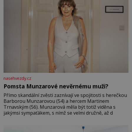
nasehvezdy.cz
Pomsta Munzarové nevěrnému muži?
Přímo skandální zvěsti zaznívají ve spojitosti s herečkou
Barborou Munzarovou (54) a hercem Martinem
Trnavským (56). Munzarová měla být totiž viděna s
jakýmsi sympaťákem, s nímž se velmi družně, až d