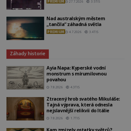
PREMIUM
27.7.2026
3.5TIS
Nad australským městem
„tančila“ záhadná světla
PREMIUM
4.7.2026
3.4TIS
Záhady historie
Ayia Napa: Kyperské vodní
monstrum s mírumilovnou
povahou
7.8.2026
4.3TIS
Ztracený hrob svatého Mikuláše:
Tajná výprava, která odnesla
nejslavnější relikvii do Itálie
7.8.2026
1.7TIS
Kam zmizely ostatky světců?