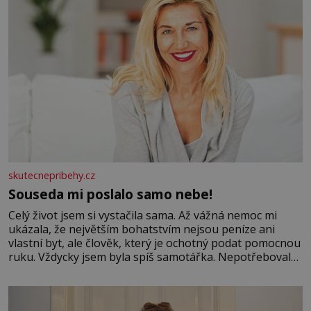
skutecnepribehy.cz
Souseda mi poslalo samo nebe!
Celý život jsem si vystačila sama. Až vážná nemoc mi
ukázala, že největším bohatstvím nejsou peníze ani
vlastní byt, ale člověk, který je ochotný podat pomocnou
ruku. Vždycky jsem byla spíš samotářka. Nepotřebovala
jsem kolem sebe partu kamarádek ani partnera. Stačily
mi knihy, práce a hlavně klid. Hned po studiích jsem
odešla z rodného města,