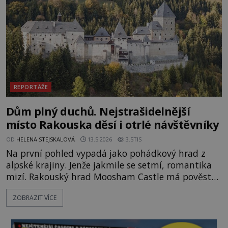
1873 kilometrů, nachá
REPORTÁŽE
Dům plný duchů. Nejstrašidelnější
místo Rakouska děsí i otrlé návštěvníky
OD
HELENA STEJSKALOVÁ
13.5.2026
3.5TIS
Na první pohled vypadá jako pohádkový hrad z
alpské krajiny. Jenže jakmile se setmí, romantika
mizí. Rakouský hrad Moosham Castle má pověst
nejděsivějšího domu v celé zemi. Lidé tu údajně
ZOBRAZIT VÍCE
slyší kroky v prázdných chodbách, šeptání ze zdí i
nářek mrtvých. A záhadologové tvrdí, že zdejší
temná minulost mohla zanechat něco, co se