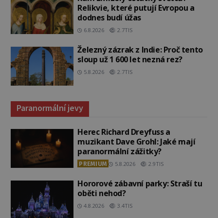
Relikvie, které putují Evropou a
dodnes budí úžas
6.8.2026
2.7TIS
Železný zázrak z Indie: Proč tento
sloup už 1 600 let nezná rez?
5.8.2026
2.7TIS
Paranormální jevy
Herec Richard Dreyfuss a
muzikant Dave Grohl: Jaké mají
paranormální zážitky?
PREMIUM
5.8.2026
2.9TIS
Hororové zábavní parky: Straší tu
oběti nehod?
4.8.2026
3.4TIS