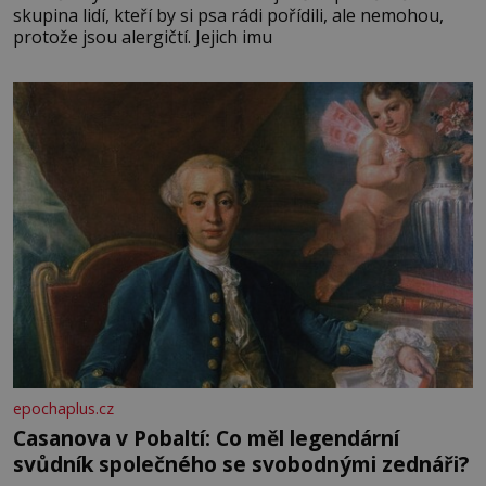
skupina lidí, kteří by si psa rádi pořídili, ale nemohou,
protože jsou alergičtí. Jejich imu
epochaplus.cz
Casanova v Pobaltí: Co měl legendární
svůdník společného se svobodnými zednáři?