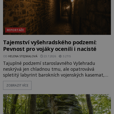
REPORTÁŽE
Tajemství vyšehradského podzemí:
Pevnost pro vojáky ocenili i nacisté
OD
HELENA STEJSKALOVÁ
23.7.2026
3.2TIS
Tajuplné podzemí staroslavného Vyšehradu
neskrývá jen chladnou tmu, ale opatrovává
spletitý labyrint barokních vojenských kasemat,
zapomenuté chrámy a vzácné národní poklady.
ZOBRAZIT VÍCE
Hluboko uvnitř mohutné skály nad řekou Vltavou
pulzuje skrytá historie, která se dodnes úspěšně
vyhýbá shonu moderní metropole. Místo, ke
kterému se vážou nejstarší české mýty, ve svých
temných útrobách střeží monumentální