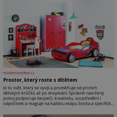
rezidenceonline.cz
Prostor, který roste s dítětem
Je to svět, který se vyvíjí a proměňuje od prvních
dětských krůčků až po dospívání. Správně navržený
pokoj podporuje bezpečí, kreativitu, soustředění i
odpočinek a reaguje na každou etapu života a specifické
potřeby dítěte. Pro nejmenší je klíčová jednoduchost,
měkkost a bezpečí, proto by pokoj miminka měl působit