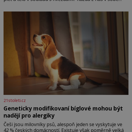
nese otisk vesmíru, který se projevuje nejen v naší
povaze, ale i v potřebách naší pokožky. Ohnivá znamení
Ženy narozené ve znamení Berana, Lva a Střelce v sobě
nesou žár, odvahu a neutuchající elán. Vaše
21stoleti.cz
Geneticky modifikovaní bíglové mohou být
nadějí pro alergiky
Češi jsou milovníky psů, alespoň jeden se vyskytuje ve
42 % českých domácností. Existuje však poměrně velká