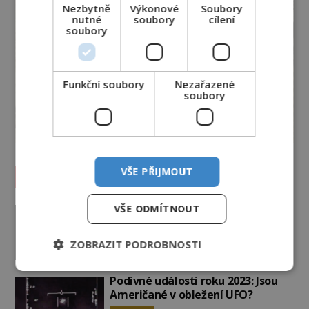
Nezbytně
Výkonové
Soubory
nutné
soubory
cílení
soubory
Funkční soubory
Nezařazené
soubory
VŠE PŘIJMOUT
Vesmír a technologie
Co zachycují tajemné snímky
VŠE ODMÍTNOUT
Marsu? Je na něm přeci jen voda?
PREMIUM
7.8.2026
1.6TIS
ZOBRAZIT PODROBNOSTI
Podivné události roku 2023: Jsou
Američané v obležení UFO?