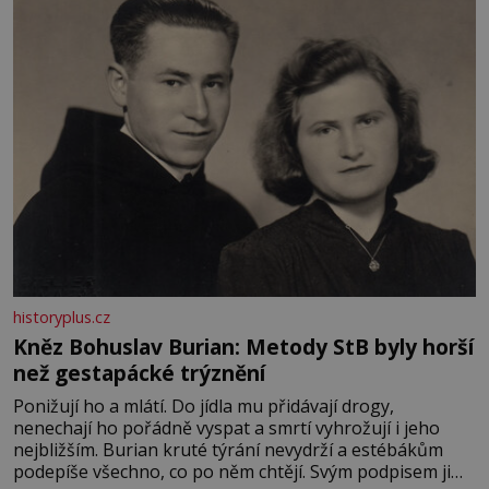
především klidně a útulně. Předškolní věk je
historyplus.cz
Kněz Bohuslav Burian: Metody StB byly horší
než gestapácké trýznění
Ponižují ho a mlátí. Do jídla mu přidávají drogy,
nenechají ho pořádně vyspat a smrtí vyhrožují i jeho
nejbližším. Burian kruté týrání nevydrží a estébákům
podepíše všechno, co po něm chtějí. Svým podpisem jim