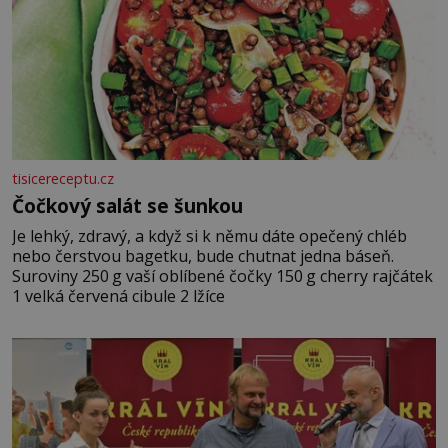
tisicereceptu.cz
Čočkový salát se šunkou
Je lehký, zdravý, a když si k němu dáte opečený chléb
nebo čerstvou bagetku, bude chutnat jedna báseň.
Suroviny 250 g vaší oblíbené čočky 150 g cherry rajčátek
1 velká červená cibule 2 lžíce