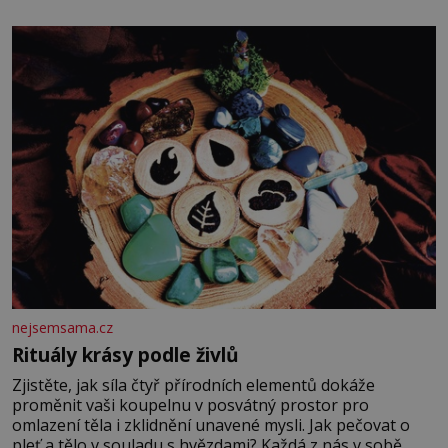
potvrdí také to, že na něj během výslechů nikdo nevyvíjel
fyzický ani psychický nátlak. Syn brněnského řezníka
chce být knězem a
nejsemsama.cz
Rituály krásy podle živlů
Zjistěte, jak síla čtyř přírodních elementů dokáže
proměnit vaši koupelnu v posvátný prostor pro
omlazení těla i zklidnění unavené mysli. Jak pečovat o
pleť a tělo v souladu s hvězdami? Každá z nás v sobě