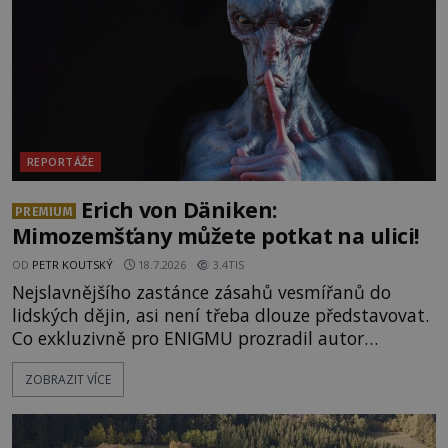
o lidech, kteří v
REPORTÁŽE
Erich von Däniken:
PREMIUM
Mimozemšťany můžete potkat na ulici!
OD
PETR KOUTSKÝ
18.7.2026
3.4TIS
Nejslavnějšího zastánce zásahů vesmířanů do
lidských dějin, asi není třeba dlouze představovat.
Co exkluzivně pro ENIGMU prozradil autor
Vzpomínek na budoucnost, švýcarský badatel
ZOBRAZIT VÍCE
Erich von Däniken? Orbitální stanice Viking 1
přelétá na oběžné dráze nad rudou planetou. Když
je umělá družice od povrchu Marsu vzdálena asi