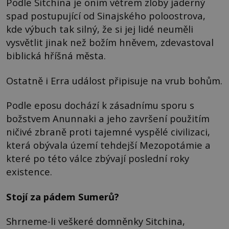
Podle Sitchina je oním větrem zloby jaderný
spad postupující od Sinajského poloostrova,
kde výbuch tak silný, že si jej lidé neuměli
vysvětlit jinak než božím hněvem, zdevastoval
biblická hříšná města.
Ostatně i Erra událost připisuje na vrub bohům.
Podle eposu dochází k zásadnímu sporu s
božstvem Anunnaki a jeho završení použitím
ničivé zbraně proti tajemné vyspělé civilizaci,
která obývala území tehdejší Mezopotámie a
které po této válce zbývají poslední roky
existence.
Stojí za pádem Sumerů?
Shrneme-li veškeré domněnky Sitchina,