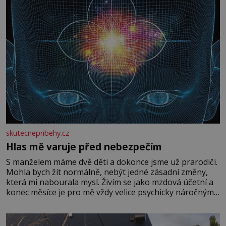
skutecnepribehy.cz
Hlas mě varuje před nebezpečím
S manželem máme dvě děti a dokonce jsme už prarodiči.
Mohla bych žít normálně, nebýt jedné zásadní změny,
která mi nabourala mysl. Živím se jako mzdová účetní a
konec měsíce je pro mě vždy velice psychicky náročným
obdobím. Od té chvíle, co máme vnoučata, mi dcera čím
dál častěji volá o pomoc, co se hlídání týče. Dalo by se