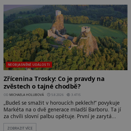
zmizením turistů? Ti, kteří se nebojí, nás mohou
následovat. Vstupujeme na pláž Dumas ve městě
Surat. Gu
NEOBJASNĚNÉ UDÁLOSTI
Zřícenina Trosky: Co je pravdy na
zvěstech o tajné chodbě?
OD
MICHAELA HOLUBOVÁ
5.8.2026
3.4TIS
„Budeš se smažit v horoucích peklech!“ povykuje
Markéta na o dvě generace mladší Barboru. Ta jí
za chvíli slovní palbu opětuje. První je zarytá
katolička, druhá přesvědčená kališnice. A každá z
ZOBRAZIT VÍCE
nich se usídlí na jedné z věží slavného hradu