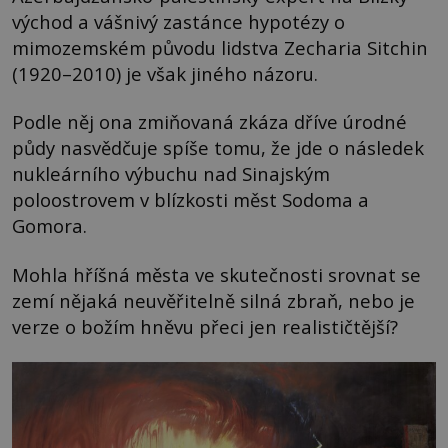
východ a vášnivý zastánce hypotézy o
mimozemském původu lidstva Zecharia Sitchin
(1920–2010) je však jiného názoru.
Podle něj ona zmiňovaná zkáza dříve úrodné
půdy nasvědčuje spíše tomu, že jde o následek
nukleárního výbuchu nad Sinajským
poloostrovem v blízkosti měst Sodoma a
Gomora.
Mohla hříšná města ve skutečnosti srovnat se
zemí nějaká neuvěřitelně silná zbraň, nebo je
verze o božím hněvu přeci jen realističtější?