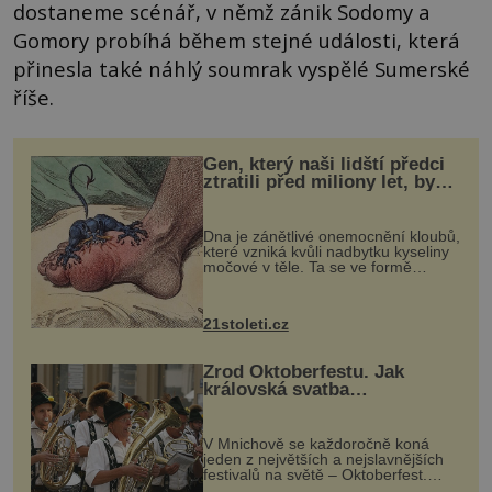
dostaneme scénář, v němž zánik Sodomy a
Gomory probíhá během stejné události, která
přinesla také náhlý soumrak vyspělé Sumerské
říše.
Gen, který naši lidští předci
ztratili před miliony let, by
mohl pomoci s léčbou
„nemoci králů“
Dna je zánětlivé onemocnění kloubů,
které vzniká kvůli nadbytku kyseliny
močové v těle. Ta se ve formě
krystalků ukládá v blízkosti kloubů,
nejčastěji přitom postihuje palce na
nohou, a způsobuje bole...
21stoleti.cz
Zrod Oktoberfestu. Jak
královská svatba
odstartovala největší pivní
festival světa
V Mnichově se každoročně koná
jeden z největších a nejslavnějších
festivalů na světě – Oktoberfest.
Každý rok přiláká miliony