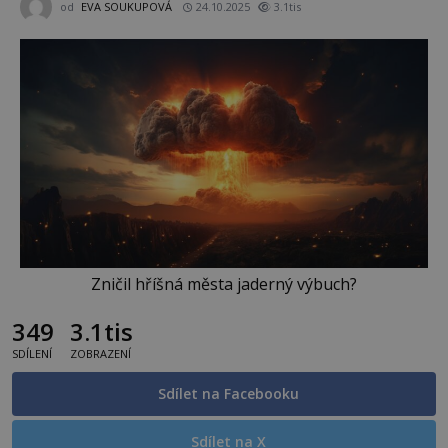
od
EVA SOUKUPOVÁ
24.10.2025
3.1tis
Zničil hříšná města jaderný výbuch?
349
3.1tis
SDÍLENÍ
ZOBRAZENÍ
Sdílet na Facebooku
Sdílet na X