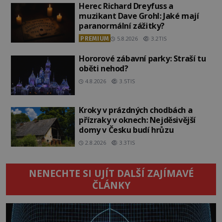
Herec Richard Dreyfuss a
muzikant Dave Grohl: Jaké mají
paranormální zážitky?
PREMIUM
5.8.2026
3.2TIS
Hororové zábavní parky: Straší tu
oběti nehod?
4.8.2026
3.5TIS
Kroky v prázdných chodbách a
přízraky v oknech: Nejděsivější
domy v Česku budí hrůzu
2.8.2026
3.3TIS
NENECHTE SI UJÍT DALŠÍ ZAJÍMAVÉ
ČLÁNKY