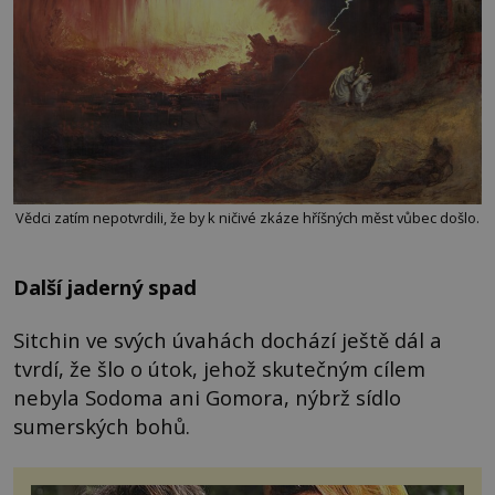
Vědci zatím nepotvrdili, že by k ničivé zkáze hříšných měst vůbec došlo.
Další jaderný spad
Sitchin ve svých úvahách dochází ještě dál a
tvrdí, že šlo o útok, jehož skutečným cílem
nebyla Sodoma ani Gomora, nýbrž sídlo
sumerských bohů.