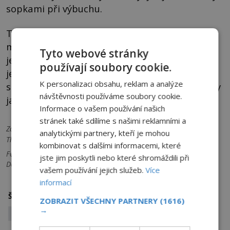
sopkami při výbuchu.
To by za normálních okolností podporovalo
mnohem střízlivější teorii vulkanické exploze,
Tyto webové stránky
jenže v místech na Sinajském poloostrově, kde
používají soubory cookie.
je tohoto materiálu silná vrstva, se žádná
K personalizaci obsahu, reklam a analýze
sopka nenachází! Jde snad skutečně o následky
návštěvnosti používáme soubory cookie.
jaderného výbuchu?
Informace o vašem používání našich
stránek také sdílíme s našimi reklamními a
Zdroje informací:
Války bohů a lidí - Zecharia Sitchin, Wikipedie,
analytickými partnery, kteří je mohou
The Jerusalem Post, The New York Times
kombinovat s dalšími informacemi, které
Foto: 1 Pixabay 2 John Martin / Creative Commons / Volné dílo 3
jste jim poskytli nebo které shromáždili při
Dentren / Creative Commons / GFDL
vašem používání jejich služeb.
Více
informací
atomová bomba
Bible
Štítky:
ZOBRAZIT VŠECHNY PARTNERY
(1616)
→
Sodoma a Gomora
zkáza