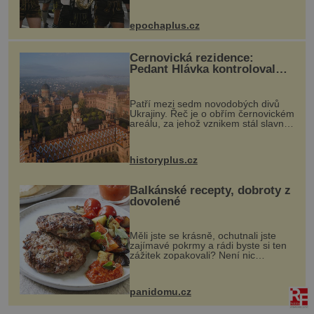
návštěvníků, kteří si vychutnávají
pivo, tradiční jídlo a bavorskou
epochaplus.cz
kultur...
Černovická rezidence:
Pedant Hlávka kontroloval
každou cihlu
Patří mezi sedm novodobých divů
Ukrajiny. Řeč je o obřím černovickém
areálu, za jehož vznikem stál slavný
český architekt Josef Hlávka. Ten si
na něm dal mimořádně záležet. Jeho
stavební plány by při ...
historyplus.cz
Balkánské recepty, dobroty z
dovolené
Měli jste se krásně, ochutnali jste
zajímavé pokrmy a rádi byste si ten
zážitek zopakovali? Není nic
snazšího. Pljeskavica (10 porcí)
Možná jste ji ochutnali na dovolené v
bývalé Jugoslávii, lze ji vi...
panidomu.cz