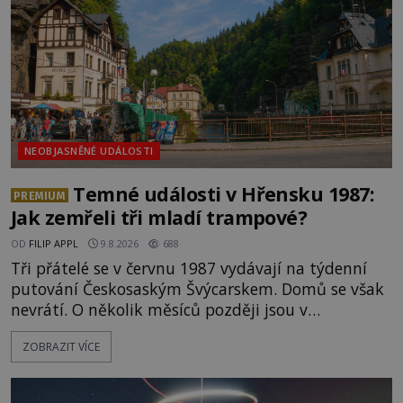
NEOBJASNĚNÉ UDÁLOSTI
Temné události v Hřensku 1987:
PREMIUM
Jak zemřeli tři mladí trampové?
OD
FILIP APPL
9.8.2026
688
Tři přátelé se v červnu 1987 vydávají na týdenní
putování Českosaským Švýcarskem. Domů se však
nevrátí. O několik měsíců později jsou v
nepřístupných skalách u Hřenska nalezeny jejich
ZOBRAZIT VÍCE
kostry – a s nimi stopy, které se jen obtížně slučují
s nešťastnou náhodou. Zabil mladé trampy
přírodní živel, neznámý útočník, nebo někdo, koho