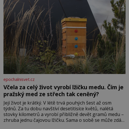
epochalnisvet.cz
Včela za celý život vyrobí lžičku medu. Čím je
pražský med ze střech tak ceněný?
Její život je krátký. V létě trvá pouhých šest až osm
týdnů. Za tu dobu navštíví desetitisíce květů, nalétá
stovky kilometrů a vyrobí přibližně devět gramů medu –
zhruba jednu čajovou lžičku. Sama o sobě se může zdát
bezvýznamná. Teprve když se spojí s dalšími desítkami