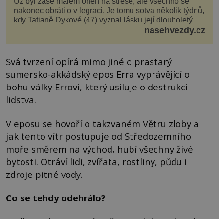
Už byl zase málem oheň na střeše, ale všechno se
nakonec obrátilo v legraci. Je tomu sotva několik týdnů,
kdy Tatianě Dykové (47) vyznal lásku její dlouholetý
kolega a kamarád. Lidé si hned mysleli, ž...
nasehvezdy.cz
Svá tvrzení opírá mimo jiné o prastarý
sumersko-akkádský epos Erra vyprávějící o
bohu války Errovi, který usiluje o destrukci
lidstva.
V eposu se hovoří o takzvaném Větru zloby a
jak tento vítr postupuje od Středozemního
moře směrem na východ, hubí všechny živé
bytosti. Otráví lidi, zvířata, rostliny, půdu i
zdroje pitné vody.
Co se tehdy odehrálo?