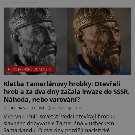
Trosky. Šlechtic Ota IV. z Bergova (1399–1452) patří
mezi vůdce protihusitského boje. Za manželku má
skutečně jistou
NEOBJASNĚNÉ UDÁLOSTI
Kletba Tamerlánovy hrobky: Otevřeli
hrob a za dva dny začala invaze do SSSR.
Náhoda, nebo varování?
OD
HELENA STEJSKALOVÁ
4.8.2026
3.1TIS
V červnu 1941 sovětští vědci otevírají hrobku
slavného dobyvatele Tamerlána v uzbeckém
Samarkandu. O dva dny později nacistické