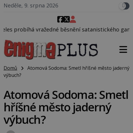
Neděle, 9. srpna 2026
né běsnění satanistického gangu vedeného Charlese
Domů
Atomová Sodoma: Smetl hříšné město jaderný
výbuch?
Atomová Sodoma: Smetl
hříšné město jaderný
výbuch?