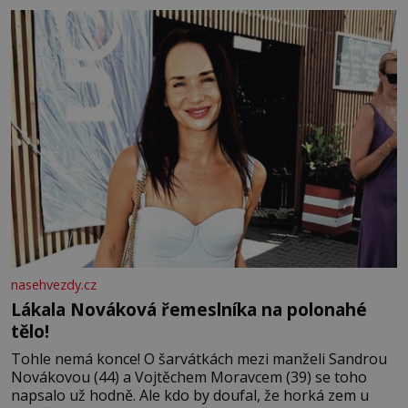
tisíc příslušnic svého včelstva, vznikne jeden z
nejdokonalejších organismů
nasehvezdy.cz
Lákala Nováková řemeslníka na polonahé
tělo!
Tohle nemá konce! O šarvátkách mezi manželi Sandrou
Novákovou (44) a Vojtěchem Moravcem (39) se toho
napsalo už hodně. Ale kdo by doufal, že horká zem u