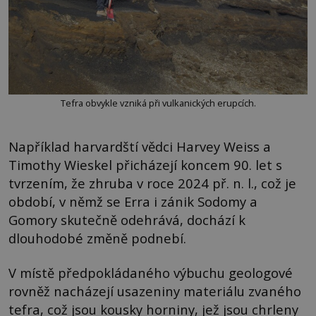
Tefra obvykle vzniká při vulkanických erupcích.
Například harvardští vědci Harvey Weiss a
Timothy Wieskel přicházejí koncem 90. let s
tvrzením, že zhruba v roce 2024 př. n. l., což je
období, v němž se Erra i zánik Sodomy a
Gomory skutečně odehrává, dochází k
dlouhodobé změně podnebí.
V místě předpokládaného výbuchu geologové
rovněž nacházejí usazeniny materiálu zvaného
tefra, což jsou kousky horniny, jež jsou chrleny