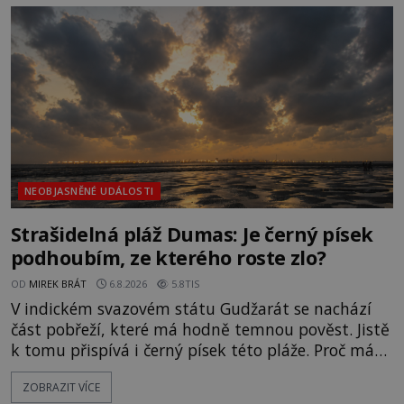
světlo, že vypadá jako „koule hořícího ohně“. Jde
jen o nějaký optický klam, nebo se zde skutečně
právě vznáší mimozemská loď
NEOBJASNĚNÉ UDÁLOSTI
Strašidelná pláž Dumas: Je černý písek
podhoubím, ze kterého roste zlo?
OD
MIREK BRÁT
6.8.2026
5.8TIS
V indickém svazovém státu Gudžarát se nachází
část pobřeží, které má hodně temnou pověst. Jistě
k tomu přispívá i černý písek této pláže. Proč má
pláž takové netypické zbarvení? Nakolik jsou
ZOBRAZIT VÍCE
pravdivé historky, že zde došlo k nevysvětlitelným