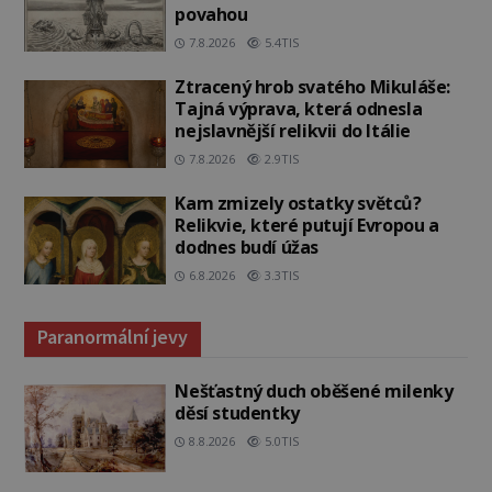
povahou
7.8.2026
5.4TIS
Ztracený hrob svatého Mikuláše:
Tajná výprava, která odnesla
nejslavnější relikvii do Itálie
7.8.2026
2.9TIS
Kam zmizely ostatky světců?
Relikvie, které putují Evropou a
dodnes budí úžas
6.8.2026
3.3TIS
Paranormální jevy
Nešťastný duch oběšené milenky
děsí studentky
8.8.2026
5.0TIS