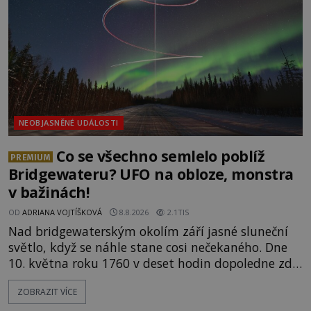
tehdejší režim nechtěl odhalit? [gallery
ids="171131,171132,1711
NEOBJASNĚNÉ UDÁLOSTI
Co se všechno semlelo poblíž
PREMIUM
Bridgewateru? UFO na obloze, monstra
v bažinách!
OD
ADRIANA VOJTÍŠKOVÁ
8.8.2026
2.1TIS
Nad bridgewaterským okolím září jasné sluneční
světlo, když se náhle stane cosi nečekaného. Dne
10. května roku 1760 v deset hodin dopoledne zde
dojde k vůbec prvnímu historicky doloženému
ZOBRAZIT VÍCE
přeletu UFO. Podle záznamů vyzařuje takové