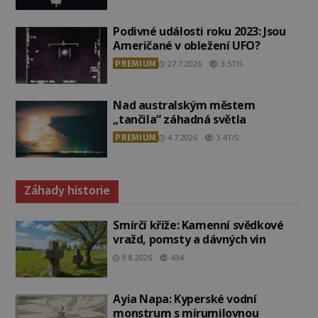
Podivné události roku 2023: Jsou
Američané v obležení UFO?
PREMIUM
27.7.2026
3.5TIS
Nad australským městem
„tančila“ záhadná světla
PREMIUM
4.7.2026
3.4TIS
Záhady historie
Smírčí kříže: Kamenní svědkové
vražd, pomsty a dávných vin
9.8.2026
434
Ayia Napa: Kyperské vodní
monstrum s mírumilovnou