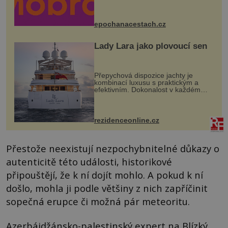
program se odehraje na Karlově a
Husově náměstí. Návštěvníci se
mohou těšit na víno, burčák, pes...
epochanacestach.cz
Lady Lara jako plovoucí sen
Přepychová dispozice jachty je
kombinací luxusu s praktickým a
efektivním. Dokonalost v každém
detailu představuje značka Fendi
Casa, kterou byly vybaveny její
paluby. Monacký přístav nabízí
každoročn...
rezidenceonline.cz
Přestože neexistují nezpochybnitelné důkazy o
autenticitě této události, historikové
připouštějí, že k ní dojít mohlo. A pokud k ní
došlo, mohla ji podle většiny z nich zapříčinit
sopečná erupce či možná pár meteoritu.
Azerbájdžánsko-palestinský expert na Blízký