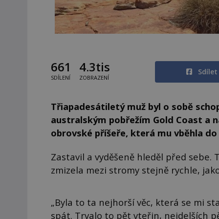
661
4.3tis
Sdíle
SDÍLENÍ
ZOBRAZENÍ
Třiapadesátiletý muž byl o sobě schopn
australským pobřežím Gold Coast a na
obrovské příšeře, která mu vběhla do s
Zastavil a vyděšeně hleděl před sebe.
zmizela mezi stromy stejně rychle, jako
„Byla to ta nejhorší věc, která se mi s
spát. Trvalo to pět vteřin, nejdelších 