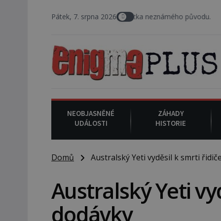
ebe snáší podivná rosolovitá látka neznámého původu.
Pátek, 7. srpna 2026
7. srpna 1
NEOBJASNĚNÉ
ZÁHADY
UDÁLOSTI
HISTORIE
Domů
Australský Yeti vyděsil k smrti řidi
Australský Yeti vyd
dodávky