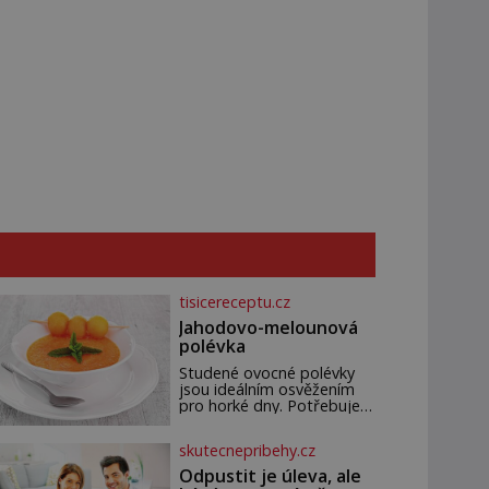
tisicereceptu.cz
Jahodovo-melounová
polévka
Studené ovocné polévky
jsou ideálním osvěžením
pro horké dny. Potřebujete
200 g jahod 600 g žlutého
melounu 100 ml sladkého
skutecnepribehy.cz
dezertního vína 50 g cukru
krystal 1 lžíci medu 200 g
Odpustit je úleva, ale
zakysané sm