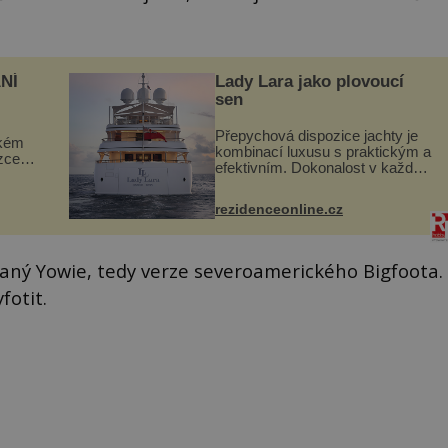
NÍ
Lady Lara jako plovoucí
sen
Přepychová dispozice jachty je
ckém
kombinací luxusu s praktickým a
zcela
efektivním. Dokonalost v každém
detailu představuje značka Fendi
ově
Casa, kterou byly vybaveny její
ohou
rezidenceonline.cz
paluby. Monacký přístav nabízí
každoročn...
kzvaný Yowie, tedy verze severoamerického Bigfoota.
fotit.