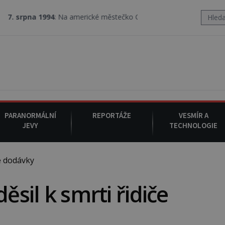
994
: Na americké městečko Oakville se z nebe snáší podivná rosol
PARANORMÁLNÍ
REPORTÁŽE
VESMÍR A
JEVY
TECHNOLOGIE
če dodávky
ěsil k smrti řidiče