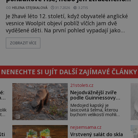
světa?
OD
HELENA STEJSKALOVÁ
31.7.2026
3.2TIS
Je žhavé léto 12. století, když obyvatelé anglické
vesnice Woolpit objeví poblíž vlčích jam dvě
vyděšené děti. Na první pohled vypadají jako
každé jiné, až na jednu děsivou výjimku. Jejich
ZOBRAZIT VÍCE
kůže má nazelenalý odstín, mluví
nesrozumitelnou řečí a odmítají jakékoli jídlo
kromě syrových bobů. Příběh se rychle stává
jednou z největších záhad středověké Anglie a ani
NENECHTE SI UJÍT DALŠÍ ZAJÍMAVÉ ČLÁNKY
po téměř devíti stech letech není
21stoleti.cz
é:
Nejodvážnější zvíře
po
podle Guinnessovy
knihy rekordů?
Medojed kapský je
Šelmička s pruhem na
olik
lasicovitá šelma, kterou
hřbetě!
 tak
bychom velikostí mohli
přirovnat k českému
jezevci. Je extrémně
nejsemsama.cz
ho
nebojácná, ostatně bývá
t
označována za
šti
Vrstvený salát do skla
nejodvážnější zvíře vůbec.