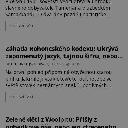
V červnu 1941 sovětští vědci otevírají hrobku
slavného dobyvatele Tamerlána v uzbeckém
Samarkandu. O dva dny později nacistické
Německo zahajuje operaci Barbarossa a napadá
ZOBRAZIT VÍCE
Sovětský svaz. Shoda dat je natolik zarážející, že
se rodí jedna z nejslavnějších „kleteb“ 20. století.
Je na legendě něco pravdy, nebo jde jen o
fascinující souhru okolností? Když antropolog
Záhada Rohoncského kodexu: Ukrývá
Michail Gerasimov (1907-1970) a
zapomenutý jazyk, tajnou šifru, nebo
mistrovský podvrh?
OD
HELENA STEJSKALOVÁ
3.8.2026
3.0TIS
Na první pohled připomíná obyčejnou starou
knihu. Jakmile ji však otevřete, ocitnete se ve
světě stovek neznámých znaků, podivných
ilustrací a textu, který už téměř dvě století
ZOBRAZIT VÍCE
vzdoruje všem pokusům o rozluštění. Rohoncský
kodex patří mezi největší záhady evropských
dějin a dodnes nikdo s jistotou neví, kdo jej
napsal, kdy vznikl ani co vlastně vypráví.
Zelené děti z Woolpitu: Přišly z
Rohoncský kodex se poprvé objevuje v roce
pohádkové říše, nebo jen ztraceného