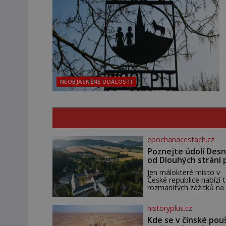
NEOBJASNĚNÉ UDÁLOSTI
epochanacestach.cz
Poznejte údolí Desn
od Dlouhých strání 
termální prameny
Jen málokteré místo v
České republice nabízí t
rozmanitých zážitků na
malém území jako údolí
řeky Desné v srdci
historyplus.cz
Jeseníků. Během jediné
dne můžete nahlédnou
Kde se v čínské pou
do útrob jedné z