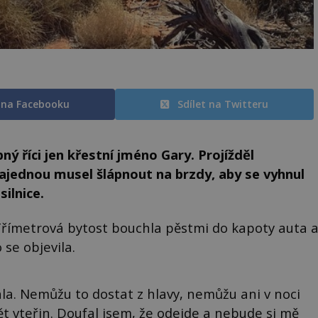
t na Facebooku
Sdílet na Twitteru
ý říci jen křestní jméno Gary. Projížděl
jednou musel šlápnout na brzdy, aby se vyhnul
ilnice.
 Třímetrová bytost bouchla pěstmi do kapoty auta 
 se objevila.
tala. Nemůžu to dostat z hlavy, nemůžu ani v noci
pět vteřin. Doufal jsem, že odejde a nebude si mě