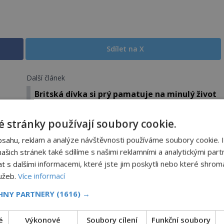
Sdílet na X
Další článek
Britská dívka si prý pamatuje na minulý život
ve starověkém Egyptě
 stránky používají soubory cookie.
bsahu, reklam a analýze návštěvnosti používáme soubory cookie. 
šich stránek také sdílíme s našimi reklamními a analytickými partn
Strašidelná pláž Dumas: Je černý písek
s dalšími informacemi, které jste jim poskytli nebo které shromá
podhoubím, ze kterého roste zlo?
lužeb.
Více informací
OD
MIREK BRÁT
6.8.2026
4.1TIS
CHNY PARTNERY
(1616) →
V indickém svazovém státu Gudžarát se nachází
část pobřeží, které má hodně temnou pověst.
é
Výkonové
Soubory cílení
Funkční soubory