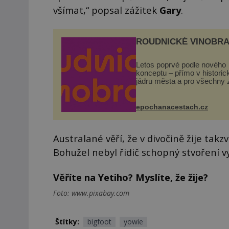
všímat,“ popsal zážitek
Gary
.
ROUDNICKÉ VINOBRA
Letos poprvé podle nového
konceptu – přímo v histori
jádru města a pro všechny 
zdarma. Hlavní program se
odehraje na Karlově a Hus
náměstí. Návštěvníci se m
epochanacestach.cz
těšit na víno, burčák, pes...
Australané věří, že v divočině žije ta
Bohužel nebyl řidič schopný stvoření vy
Věříte na Yetiho? Myslíte, že žije?
Foto: www.pixabay.com
Štítky:
bigfoot
yowie