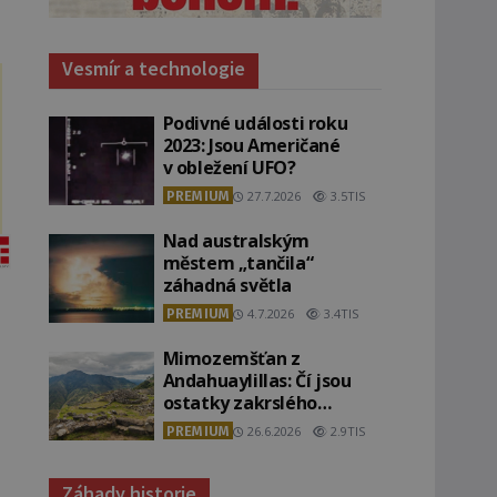
Vesmír a technologie
Podivné události roku
2023: Jsou Američané
v obležení UFO?
PREMIUM
27.7.2026
3.5TIS
Nad australským
městem „tančila“
záhadná světla
PREMIUM
4.7.2026
3.4TIS
Mimozemšťan z
Andahuaylillas: Čí jsou
ostatky zakrslého
stvoření s ohromnou
PREMIUM
26.6.2026
2.9TIS
lebkou?
Záhady historie