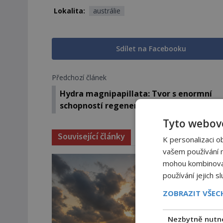
Lokalita:
austrálie
Sdílet na Facebooku
Předchozí článek
Hydra magnipapillata: Tvor s enormní
schopností regenerace!
Tyto webové
Související články
K personalizaci o
vašem používání na
mohou kombinovat 
používání jejich s
ZOBRAZIT VŠE
Nezbytně nutn