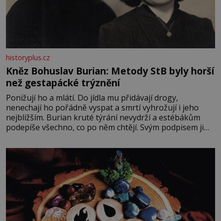
historyplus.cz
Kněz Bohuslav Burian: Metody StB byly horší
než gestapácké trýznění
Ponižují ho a mlátí. Do jídla mu přidávají drogy,
nenechají ho pořádně vyspat a smrtí vyhrožují i jeho
nejbližším. Burian kruté týrání nevydrží a estébákům
podepíše všechno, co po něm chtějí. Svým podpisem jim
potvrdí také to, že na něj během výslechů nikdo nevyvíjel
fyzický ani psychický nátlak. Syn brněnského řezníka
chce být knězem a