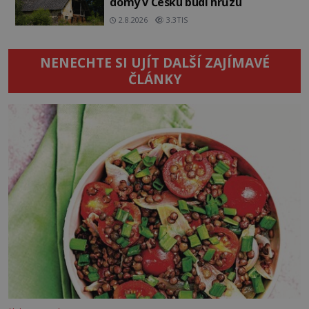
domy v Česku budí hrůzu
2.8.2026
3.3TIS
NENECHTE SI UJÍT DALŠÍ ZAJÍMAVÉ
ČLÁNKY