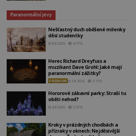
Paranormální jevy
Nešťastný duch oběšené milenky
děsí studentky
8.8.2026
4.3TIS
Herec Richard Dreyfuss a
muzikant Dave Grohl: Jaké mají
paranormální zážitky?
PREMIUM
5.8.2026
3.1TIS
Hororové zábavní parky: Straší tu
oběti nehod?
4.8.2026
3.5TIS
Kroky v prázdných chodbách a
přízraky v oknech: Nejděsivější