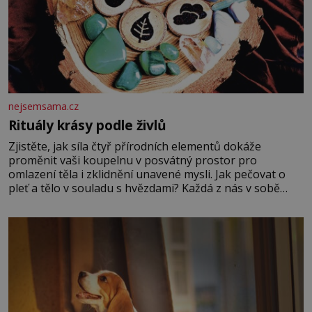
nejsemsama.cz
Rituály krásy podle živlů
Zjistěte, jak síla čtyř přírodních elementů dokáže
proměnit vaši koupelnu v posvátný prostor pro
omlazení těla i zklidnění unavené mysli. Jak pečovat o
pleť a tělo v souladu s hvězdami? Každá z nás v sobě
nese otisk vesmíru, který se projevuje nejen v naší
povaze, ale i v potřebách naší pokožky. Ohnivá znamení
Ženy narozené ve znamení Berana, Lva a Střelce v sobě
nesou žár, odvahu a neutuchající elán. Vaše