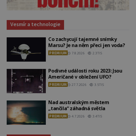
Vesmír a technologie
Co zachycují tajemné snímky
Marsu? Je na něm přeci jen voda?
PREMIUM
7.8.2026
2.3TIS
Podivné události roku 2023: Jsou
Američané v obležení UFO?
PREMIUM
27.7.2026
3.5TIS
Nad australským městem
„tančila“ záhadná světla
PREMIUM
4.7.2026
3.4TIS