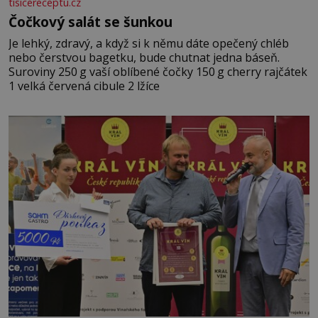
tisicereceptu.cz
Čočkový salát se šunkou
Je lehký, zdravý, a když si k němu dáte opečený chléb
nebo čerstvou bagetku, bude chutnat jedna báseň.
Suroviny 250 g vaší oblíbené čočky 150 g cherry rajčátek
1 velká červená cibule 2 lžíce