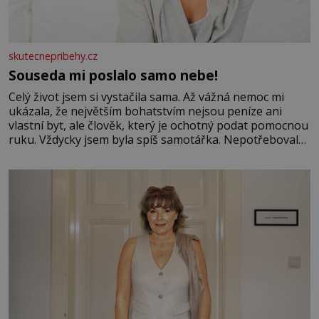
skutecnepribehy.cz
Souseda mi poslalo samo nebe!
Celý život jsem si vystačila sama. Až vážná nemoc mi
ukázala, že největším bohatstvím nejsou peníze ani
vlastní byt, ale člověk, který je ochotný podat pomocnou
ruku. Vždycky jsem byla spíš samotářka. Nepotřebovala
jsem kolem sebe partu kamarádek ani partnera. Stačily
mi knihy, práce a hlavně klid. Hned po studiích jsem
odešla z rodného města,