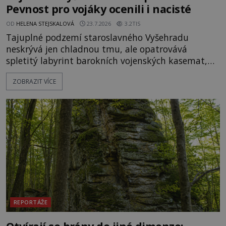
Pevnost pro vojáky ocenili i nacisté
OD
HELENA STEJSKALOVÁ
23.7.2026
3.2TIS
Tajuplné podzemí staroslavného Vyšehradu
neskrývá jen chladnou tmu, ale opatrovává
spletitý labyrint barokních vojenských kasemat,
zapomenuté chrámy a vzácné národní poklady.
ZOBRAZIT VÍCE
Hluboko uvnitř mohutné skály nad řekou Vltavou
pulzuje skrytá historie, která se dodnes úspěšně
vyhýbá shonu moderní metropole. Místo, ke
kterému se vážou nejstarší české mýty, ve svých
temných útrobách střeží monumentální
REPORTÁŽE