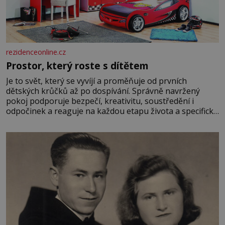
rezidenceonline.cz
Prostor, který roste s dítětem
Je to svět, který se vyvíjí a proměňuje od prvních
dětských krůčků až po dospívání. Správně navržený
pokoj podporuje bezpečí, kreativitu, soustředění i
odpočinek a reaguje na každou etapu života a specifické
potřeby dítěte. Pro nejmenší je klíčová jednoduchost,
měkkost a bezpečí, proto by pokoj miminka měl působit
především klidně a útulně. Předškolní věk je