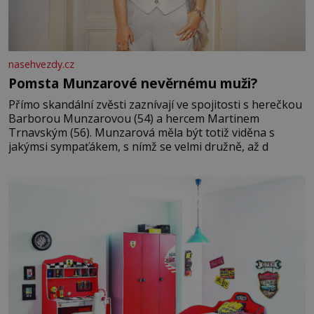
nasehvezdy.cz
Pomsta Munzarové nevěrnému muži?
Přímo skandální zvěsti zaznívají ve spojitosti s herečkou
Barborou Munzarovou (54) a hercem Martinem
Trnavským (56). Munzarová měla být totiž viděna s
jakýmsi sympaťákem, s nímž se velmi družně, až d