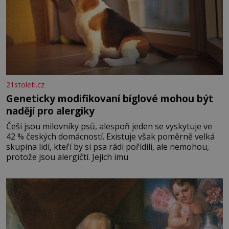
21stoleti.cz
Geneticky modifikovaní bíglové mohou být
nadějí pro alergiky
Češi jsou milovníky psů, alespoň jeden se vyskytuje ve
42 % českých domácností. Existuje však poměrně velká
skupina lidí, kteří by si psa rádi pořídili, ale nemohou,
protože jsou alergičtí. Jejich imu