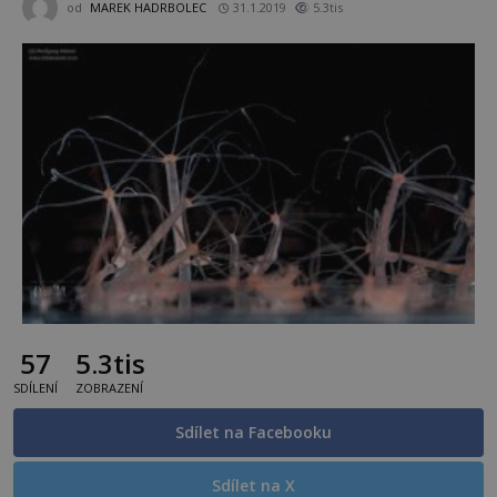
od
MAREK HADRBOLEC
31.1.2019
5.3tis
57
5.3tis
SDÍLENÍ
ZOBRAZENÍ
Sdílet na Facebooku
Sdílet na X