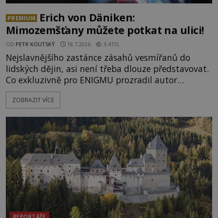
Erich von Däniken:
PREMIUM
Mimozemšťany můžete potkat na ulici!
OD
PETR KOUTSKÝ
18.7.2026
3.4TIS
Nejslavnějšího zastánce zásahů vesmířanů do
lidských dějin, asi není třeba dlouze představovat.
Co exkluzivně pro ENIGMU prozradil autor
Vzpomínek na budoucnost, švýcarský badatel
ZOBRAZIT VÍCE
Erich von Däniken? Orbitální stanice Viking 1
přelétá na oběžné dráze nad rudou planetou. Když
je umělá družice od povrchu Marsu vzdálena asi
1873 kilometrů, nachá
REPORTÁŽE