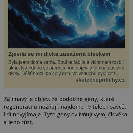
Zjevila se mi dívka zasažená bleskem
Byla jsem doma sama. Bouřka řádila a vichr nám rozbil
okno. Najednou se přede mnou objevila temná postava
dívky. Déšť hrozil po celý den, ve vzduchu byla cítit
bouřka. Do topolů před domem se opřel ví...
skutecnepribehy.cz
Zajímavý je objev, že podobné geny, které
regeneraci umožňují, najdeme i v tělech savců,
lidi nevyjímaje. Tyto geny ovlivňují vývoj člověka
a jeho růst.