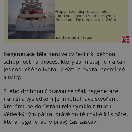
Přepychová dispozice jachty je
kombinací luxusu s praktickým a
efektivním. Dokonalost v každém
detailu představuje značka Fendi
Casa, kterou byly vybaveny její
paluby. Monacký přístav nabízí
každoročn...
rezidenceonline.cz
Regenerace těla není ve zvířecí říši běžnou
schopností, a proces, který za ní stojí je na tak
jednoduchého tvora, jakým je hydra, nesmírně
složitý.
S jeho drobnou úpravou se však regenerace
naruší a výsledkem je mnohohlavé stvoření,
kterému se dorůstání těla vymklo z rukou.
Vědecký tým pátral právě po té chybějící složce,
která regeneraci v pravý čas zastaví.