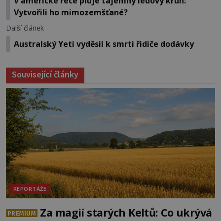
V americké řece pluje tajemný ledový kruh:
Vytvořili ho mimozemšťané?
Další článek
Australský Yeti vyděsil k smrti řidiče dodávky
Související články
REPORTÁŽE
Za magií starých Keltů: Co ukrývá
PREMIUM