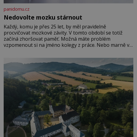
panidomu.cz
Nedovolte mozku stárnout
Každý, komu je přes 25 let, by měl pravidelně
procvičovat mozkové závity. V tomto období se totiž
začíná zhoršovat paměť. Možná máte problém
vzpomenout si na jméno kolegy z práce. Nebo marně v
paměti lovíte název knížky, kterou jste nedávno přečetli.
Je to opravdu tak, s věkem jako kdyby se paměť
rozhodla stávkovat. Cvičte