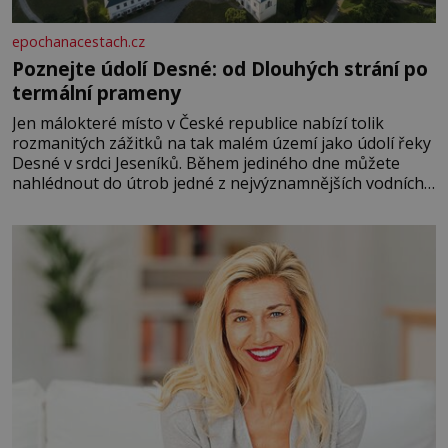
epochanacestach.cz
Poznejte údolí Desné: od Dlouhých strání po
termální prameny
Jen málokteré místo v České republice nabízí tolik
rozmanitých zážitků na tak malém území jako údolí řeky
Desné v srdci Jeseníků. Během jediného dne můžete
nahlédnout do útrob jedné z nejvýznamnějších vodních
elektráren v Evropě, vydat se na horské hřebeny, projet
se na koloběžce a den zakončit poznáváním památek ve
Velkých Losinách nebo v termálním