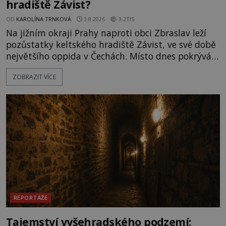
hradiště Závist?
OD
KAROLÍNA TRNKOVÁ
3.8.2026
3.2TIS
Na jižním okraji Prahy naproti obci Zbraslav leží
pozůstatky keltského hradiště Závist, ve své době
největšího oppida v Čechách. Místo dnes pokrývá
les, zbytky po kdysi monumentálním hradišti jsou
ZOBRAZIT VÍCE
ale v terénu patrné stále. Co dalšího tu po Keltech
zůstalo? Prozkoumejte to spolu s ENIGMOU! Na
vrch Hr
REPORTÁŽE
Tajemství vyšehradského podzemí: