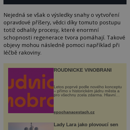
Nejedná se však o výsledky snahy o vytvoření
opravdové příšery, vědci díky tomuto postupu
totiž odhalily procesy, které enormní
schopnosti regenerace tvora pomáhají. Takové
objevy mohou následně pomoci například při
léčbě rakoviny.
ROUDNICKÉ VINOBRANÍ
Letos poprvé podle nového konceptu
– přímo v historickém jádru města a
pro všechny zcela zdarma. Hlavní
program se odehraje na Karlově a
Husově náměstí. Návštěvníci se
mohou těšit na víno, burčák, pes...
epochanacestach.cz
Lady Lara jako plovoucí sen