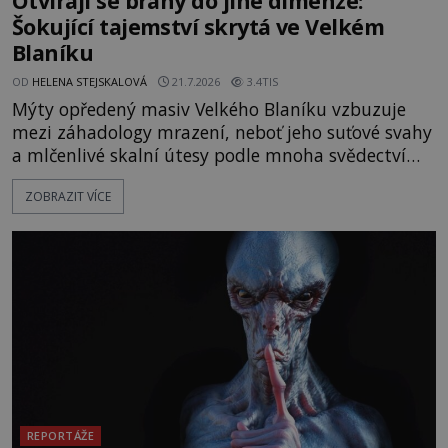
Otvírají se brány do jiné dimenze:
Šokující tajemství skrytá ve Velkém
Blaníku
OD
HELENA STEJSKALOVÁ
21.7.2026
3.4TIS
Mýty opředený masiv Velkého Blaníku vzbuzuje
mezi záhadology mrazení, neboť jeho suťové svahy
a mlčenlivé skalní útesy podle mnoha svědectví
fungují jako anomální zóny, kde selhává lidské
ZOBRAZIT VÍCE
vnímání času i prostoru. Geologické anomálie hory
nenechávají nikoho chladným a esoterici i
badatelé zde odkrývají indicie, které propojují
prastaré pohanské kulty, keltské svatyně a zprávy
o lidech, kteří v
REPORTÁŽE