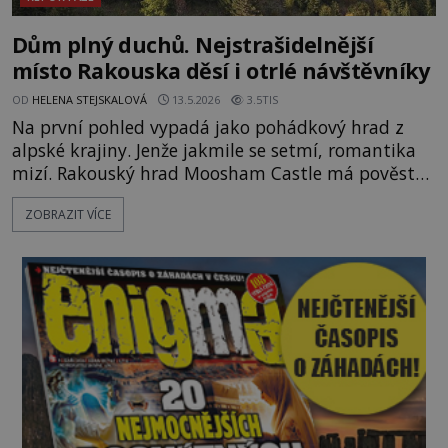
Dům plný duchů. Nejstrašidelnější
místo Rakouska děsí i otrlé návštěvníky
OD
HELENA STEJSKALOVÁ
13.5.2026
3.5TIS
Na první pohled vypadá jako pohádkový hrad z
alpské krajiny. Jenže jakmile se setmí, romantika
mizí. Rakouský hrad Moosham Castle má pověst
nejděsivějšího domu v celé zemi. Lidé tu údajně
ZOBRAZIT VÍCE
slyší kroky v prázdných chodbách, šeptání ze zdí i
nářek mrtvých. A záhadologové tvrdí, že zdejší
temná minulost mohla zanechat něco, co se
dodnes nepodařilo vysvětlit. Kamenný hrad stojí v
horách Salcburska u