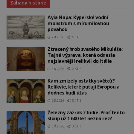
Záhady historie
Ayia Napa: Kyperské vodní
monstrum s mírumilovnou
povahou
7.8.2026
5.0TIS
Ztracený hrob svatého Mikuláše:
Tajná výprava, která odnesla
nejslavnější relikvii do Itálie
7.8.2026
2.5TIS
Kam zmizely ostatky světců?
Relikvie, které putují Evropou a
dodnes budí úžas
6.8.2026
3.1TIS
Železný zázrak z Indie: Proč tento
sloup už 1 600 let nezná rez?
5.8.2026
3.0TIS