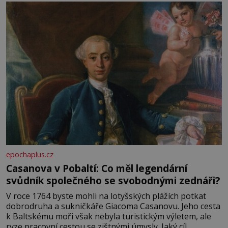
epochaplus.cz
Casanova v Pobaltí: Co měl legendární
svůdník společného se svobodnými zednáři?
V roce 1764 byste mohli na lotyšských plážích potkat
dobrodruha a sukničkáře Giacoma Casanovu. Jeho cesta
k Baltskému moři však nebyla turistickým výletem, ale
ryze pracovní cestou se zištnými úmysly. Jaký cíl