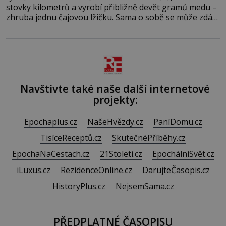
stovky kilometrů a vyrobí přibližně devět gramů medu –
zhruba jednu čajovou lžičku. Sama o sobě se může zdát
bezvýznamná. Teprve když se spojí s dalšími desítkami
tisíc příslušnic svého včelstva, vznikne jeden z
nejdokonalejších organismů
Navštivte také naše další internetové
projekty:
Epochaplus.cz
NašeHvězdy.cz
PaníDomu.cz
TisíceReceptů.cz
SkutečnéPříběhy.cz
EpochaNaCestach.cz
21Stoleti.cz
EpochálníSvět.cz
iLuxus.cz
RezidenceOnline.cz
DarujteČasopis.cz
HistoryPlus.cz
NejsemSama.cz
PŘEDPLATNÉ ČASOPISU