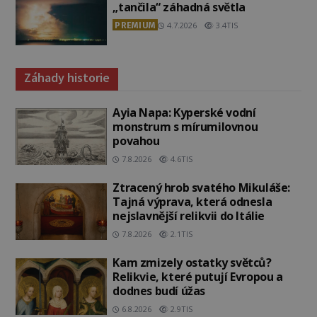
„tančila“ záhadná světla
PREMIUM
4.7.2026
3.4TIS
Záhady historie
Ayia Napa: Kyperské vodní
monstrum s mírumilovnou
povahou
7.8.2026
4.6TIS
Ztracený hrob svatého Mikuláše:
Tajná výprava, která odnesla
nejslavnější relikvii do Itálie
7.8.2026
2.1TIS
Kam zmizely ostatky světců?
Relikvie, které putují Evropou a
dodnes budí úžas
6.8.2026
2.9TIS