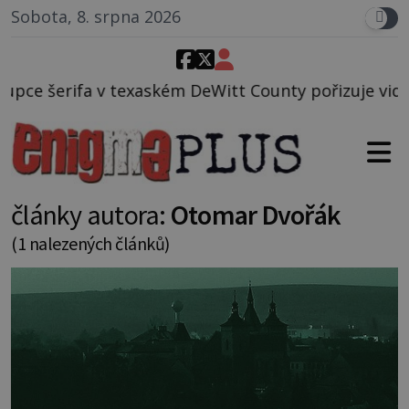
Sobota, 8. srpna 2026
xaském DeWitt County pořizuje video, na kterém před
články autora:
Otomar Dvořák
(1 nalezených článků)