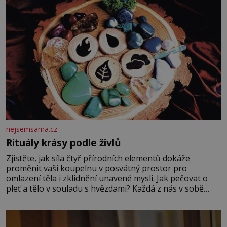
nejsemsama.cz
Rituály krásy podle živlů
Zjistěte, jak síla čtyř přírodních elementů dokáže
proměnit vaši koupelnu v posvátný prostor pro
omlazení těla i zklidnění unavené mysli. Jak pečovat o
pleť a tělo v souladu s hvězdami? Každá z nás v sobě
nese otisk vesmíru, který se projevuje nejen v naší
povaze, ale i v potřebách naší pokožky. Ohnivá znamení
Ženy narozené ve znamení Berana, Lva a Střelce v sobě