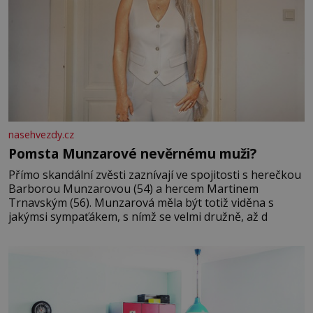
nasehvezdy.cz
Pomsta Munzarové nevěrnému muži?
Přímo skandální zvěsti zaznívají ve spojitosti s herečkou
Barborou Munzarovou (54) a hercem Martinem
Trnavským (56). Munzarová měla být totiž viděna s
jakýmsi sympaťákem, s nímž se velmi družně, až d