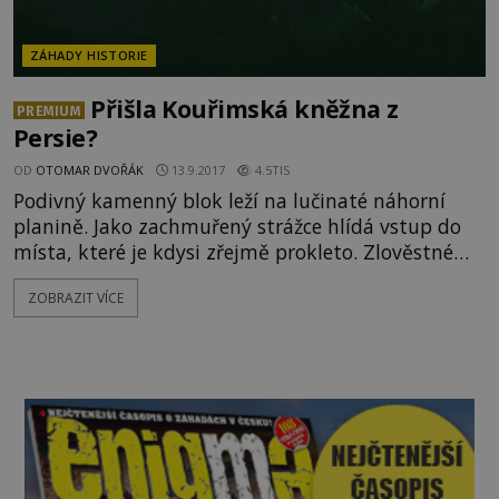
ZÁHADY HISTORIE
Přišla Kouřimská kněžna z
PREMIUM
Persie?
OD
OTOMAR DVOŘÁK
13.9.2017
4.5TIS
Podivný kamenný blok leží na lučinaté náhorní
planině. Jako zachmuřený strážce hlídá vstup do
místa, které je kdysi zřejmě prokleto. Zlověstné
tabu změnilo jednou provždy české dějiny.
ZOBRAZIT VÍCE
Přicházíme na místo, dnes zvané Stará Kouřim,
abychom našli stopy kdysi mocného, pražskými
Přemyslovci však zcela vyhubeného kmene
Zličanů… Co všechno ukrývají místa, kde kdysi
stálo bohaté a výstavné sídlo? Asi