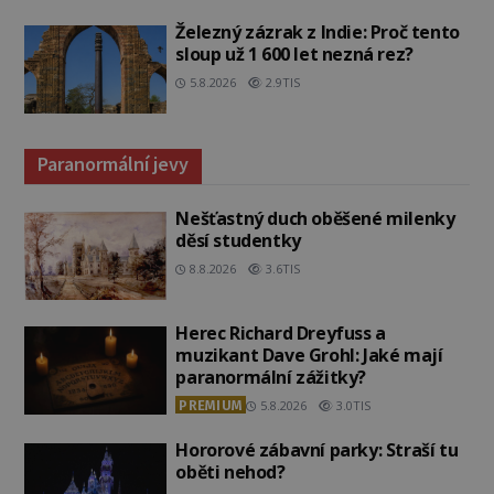
Železný zázrak z Indie: Proč tento
sloup už 1 600 let nezná rez?
5.8.2026
2.9TIS
Paranormální jevy
Nešťastný duch oběšené milenky
děsí studentky
8.8.2026
3.6TIS
Herec Richard Dreyfuss a
muzikant Dave Grohl: Jaké mají
paranormální zážitky?
PREMIUM
5.8.2026
3.0TIS
Hororové zábavní parky: Straší tu
oběti nehod?