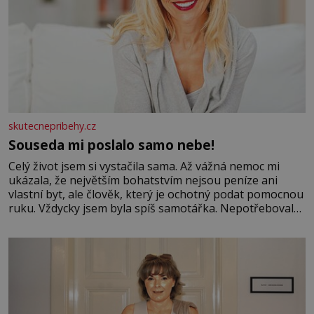
skutecnepribehy.cz
Souseda mi poslalo samo nebe!
Celý život jsem si vystačila sama. Až vážná nemoc mi
ukázala, že největším bohatstvím nejsou peníze ani
vlastní byt, ale člověk, který je ochotný podat pomocnou
ruku. Vždycky jsem byla spíš samotářka. Nepotřebovala
jsem kolem sebe partu kamarádek ani partnera. Stačily
mi knihy, práce a hlavně klid. Hned po studiích jsem
odešla z rodného města,