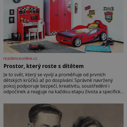
rezidenceonline.cz
Prostor, který roste s dítětem
Je to svět, který se vyvíjí a proměňuje od prvních
dětských krůčků až po dospívání. Správně navržený
pokoj podporuje bezpečí, kreativitu, soustředění i
odpočinek a reaguje na každou etapu života a specifické
potřeby dítěte. Pro nejmenší je klíčová jednoduchost,
měkkost a bezpečí, proto by pokoj miminka měl působit
především klidně a útulně. Předškolní věk je