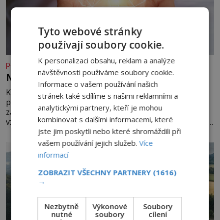
Tyto webové stránky
používají soubory cookie.
K personalizaci obsahu, reklam a analýze
panidomu.cz
návštěvnosti používáme soubory cookie.
Nedovolte mozku stárnout
Informace o vašem používání našich
Každý, komu je přes 25 let, by měl pravidelně
stránek také sdílíme s našimi reklamními a
procvičovat mozkové závity. V tomto období se totiž
analytickými partnery, kteří je mohou
začíná zhoršovat paměť. Možná máte problém
kombinovat s dalšími informacemi, které
vzpomenout si na jméno kolegy z práce. Nebo marně v
jste jim poskytli nebo které shromáždili při
paměti lovíte název knížky, kterou jste nedávno přečetli.
Je to opravdu tak, s věkem jako kdyby se paměť
vašem používání jejich služeb.
Více
rozhodla stávkovat. Cvičte
informací
ZOBRAZIT VŠECHNY PARTNERY
(1616)
→
Nezbytně
Výkonové
Soubory
nutné
soubory
cílení