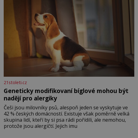
nesou žár, odvahu a neutuchající elán. Vaše
21stoleti.cz
Geneticky modifikovaní bíglové mohou být
nadějí pro alergiky
Češi jsou milovníky psů, alespoň jeden se vyskytuje ve
42 % českých domácností. Existuje však poměrně velká
skupina lidí, kteří by si psa rádi pořídili, ale nemohou,
protože jsou alergičtí. Jejich imu