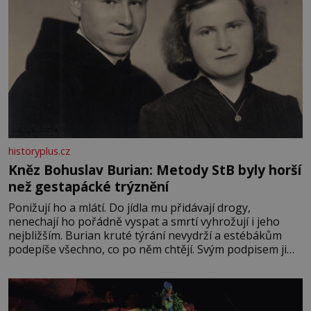
historyplus.cz
Kněz Bohuslav Burian: Metody StB byly horší
než gestapácké trýznění
Ponižují ho a mlátí. Do jídla mu přidávají drogy,
nenechají ho pořádně vyspat a smrtí vyhrožují i jeho
nejbližším. Burian kruté týrání nevydrží a estébákům
podepíše všechno, co po něm chtějí. Svým podpisem jim
potvrdí také to, že na něj během výslechů nikdo nevyvíjel
fyzický ani psychický nátlak. Syn brněnského řezníka
chce být knězem a