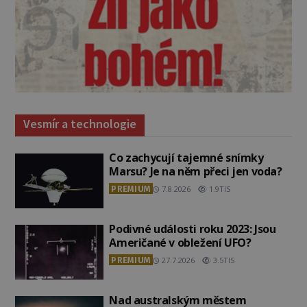
Vesmír a technologie
Co zachycují tajemné snímky
Marsu? Je na něm přeci jen voda?
PREMIUM
7.8.2026
1.9TIS
Podivné události roku 2023: Jsou
Američané v obležení UFO?
PREMIUM
27.7.2026
3.5TIS
Nad australským městem