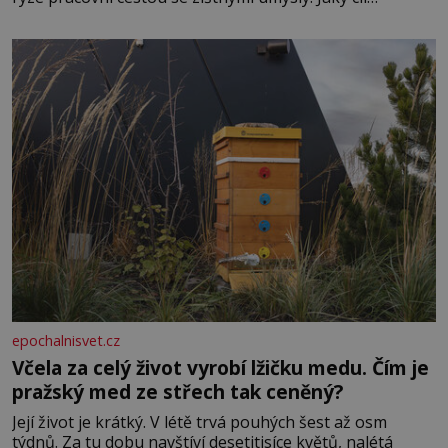
Casanova sledoval, když se například procházel uličkami
lotyšské Rigy? Casanova v Pobaltí kontaktoval tamní
zednářské lóže. Nebyl v této oblasti žádným nováčkem,
protože do zednářské
epochalnisvet.cz
Včela za celý život vyrobí lžičku medu. Čím je
pražský med ze střech tak ceněný?
Její život je krátký. V létě trvá pouhých šest až osm
týdnů. Za tu dobu navštíví desetitisíce květů, nalétá