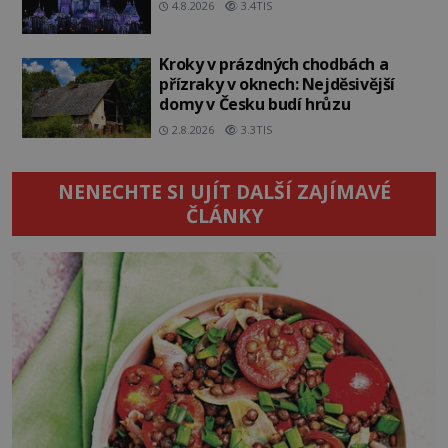
4.8.2026
3.4TIS
Kroky v prázdných chodbách a
přízraky v oknech: Nejděsivější
domy v Česku budí hrůzu
2.8.2026
3.3TIS
NENECHTE SI UJÍT DALŠÍ ZAJÍMAVÉ
ČLÁNKY