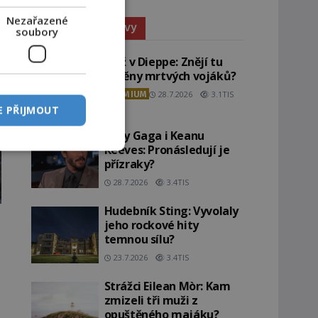
Nezařazené
Paranormální jevy
soubory
Pláž v Dieppe: Znějí tu
ozvěny mrtvých vojáků?
PREMIUM
28.7.2026
3.1TIS
E PŘIJMOUT
Lady Gaga i Keanu
Reeves: Pronásledují je
přízraky?
28.7.2026
3.4TIS
Hudebník Sting: Vyvolaly
jeho rockové hity
temnou sílu?
23.7.2026
3.4TIS
Strážci Eilean Mòr: Kam
zmizeli tři muži z
opuštěného majáku?