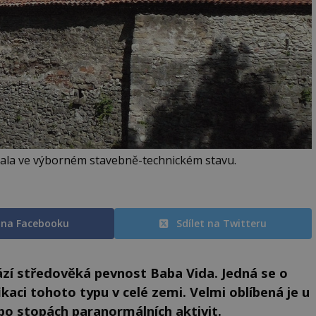
ala ve výborném stavebně-technickém stavu.
t na Facebooku
Sdílet na Twitteru
zí středověká pevnost Baba Vida. Jedná se o
kaci tohoto typu v celé zemi. Velmi oblíbená je u
po stopách paranormálních aktivit.