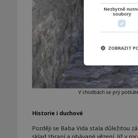
Nezbytně nutn
soubory
ZOBRAZIT P
V chodbách se prý potkáte i
Historie i duchové
Později se Baba Vida stala důležitou z
sklad zbraní a obávané vězení. Již v r