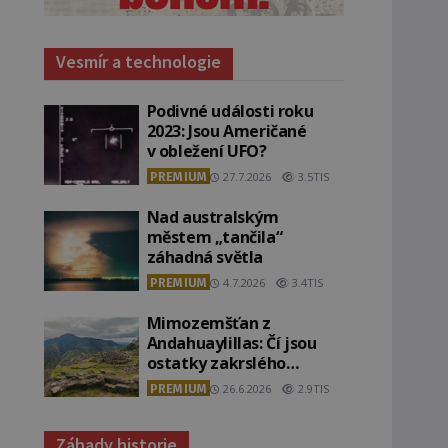
Vesmír a technologie
Podivné události roku
2023: Jsou Američané
v obležení UFO?
PREMIUM
27.7.2026
3.5TIS
Nad australským
městem „tančila“
záhadná světla
PREMIUM
4.7.2026
3.4TIS
Mimozemšťan z
Andahuaylillas: Čí jsou
ostatky zakrslého
stvoření s ohromnou
PREMIUM
26.6.2026
2.9TIS
lebkou?
Záhady historie