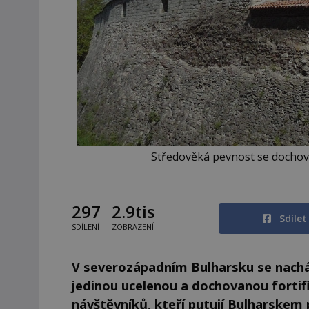
Středověká pevnost se dochov
297
2.9tis
Sdíle
SDÍLENÍ
ZOBRAZENÍ
V severozápadním Bulharsku se nachá
jedinou ucelenou a dochovanou fortifi
návštěvníků, kteří putují Bulharskem 