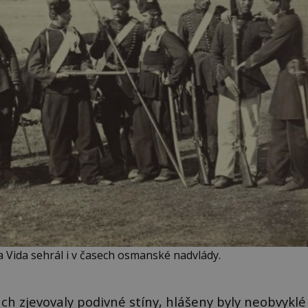
Vida sehrál i v časech osmanské nadvlády.
ách zjevovaly podivné stíny, hlášeny byly neobvyklé