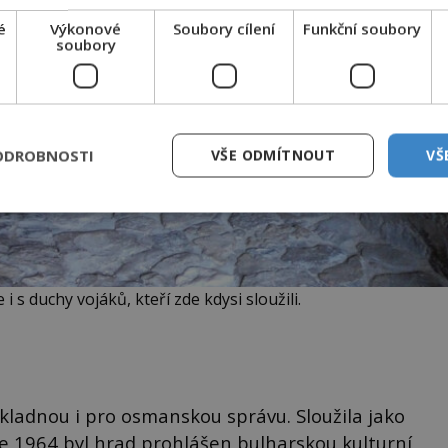
é
Výkonové
Soubory cílení
Funkční soubory
soubory
ODROBNOSTI
VŠE ODMÍTNOUT
VŠ
 s duchy vojáků, kteří zde kdysi sloužili.
ákladnou i pro osmanskou správu. Sloužila jako
oce 1964 byl hrad prohlášen bulharskou kulturní