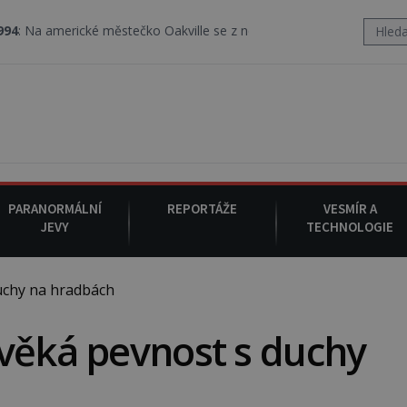
cké městečko Oakville se z nebe snáší podivná rosolovitá látka n
PARANORMÁLNÍ
REPORTÁŽE
VESMÍR A
JEVY
TECHNOLOGIE
uchy na hradbách
věká pevnost s duchy