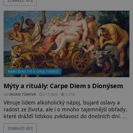
ZOBRAZIT VÍCE
tajemným obsahem. Kapitán lodi už na ně čeká.
„Dejte to do podpalubí a připravte se. Za chvíli
vyplouváme,“ sdělí jim. „Kam máme namířeno,
kapitáne?“ zeptá se ho jeden z templářů. „Do Sk
NÁBOŽENSTVÍ A OKULTISMUS
Mýty a rituály: Carpe Diem s Dionýsem
OD
INGRID TŮMOVÁ
27.7.2026
3.1TIS
Věnuje lidem alkoholický nápoj, bujaré oslavy a
radost ze života, ale i o mnoho tajemnější obřady,
které dráždí lidskou zvědavost do dnešních dní. Co
doopravdy představuje bůh, jemuž Římané říkají
ZOBRAZIT VÍCE
Bakchus? Mytologický příběh řeckého boha