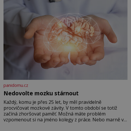
panidomu.cz
Nedovolte mozku stárnout
Každý, komu je přes 25 let, by měl pravidelně
procvičovat mozkové závity. V tomto období se totiž
začíná zhoršovat paměť. Možná máte problém
vzpomenout si na jméno kolegy z práce. Nebo marně v
paměti lovíte název knížky, kterou jste nedávno přečetli.