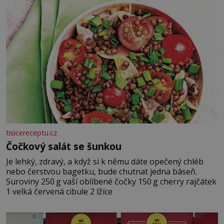
tisicereceptu.cz
Čočkový salát se šunkou
Je lehký, zdravý, a když si k němu dáte opečený chléb
nebo čerstvou bagetku, bude chutnat jedna báseň.
Suroviny 250 g vaší oblíbené čočky 150 g cherry rajčátek
1 velká červená cibule 2 lžíce