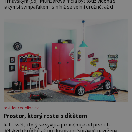
Trnavským (56). Munzarová měla být totiž viděna s
jakýmsi sympaťákem, s nímž se velmi družně, až d
rezidenceonline.cz
Prostor, který roste s dítětem
Je to svět, který se vyvíjí a proměňuje od prvních
dětských krůčků až po dospívání. Správně navržený