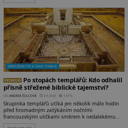
tajemné síly těla významných náboženských
osobností ochraňují? Na hřbitově u kláštera
Milosrdných
NÁBOŽENSTVÍ A OKULTISMUS
Po stopách templářů: Kdo odhalil
PREMIUM
přísně střežené biblické tajemství?
OD
ANDREA ŠULCOVÁ
2.8.2026
3.6TIS
Skupinka templářů utíká jen několik málo hodin
před hromadným zatýkáním nočními
francouzskými uličkami směrem k nedalekému
přístavu. Jeden z nich má přes ramena ranec s