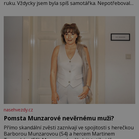
ruku. Vždycky jsem byla spíš samotářka. Nepotřebovala
jsem kolem sebe partu kamarádek ani partnera. Stačily
mi knihy, práce a hlavně klid. Hned po studiích jsem
odešla z rodného města,
nasehvezdy.cz
Pomsta Munzarové nevěrnému muži?
Přímo skandální zvěsti zaznívají ve spojitosti s herečkou
Barborou Munzarovou (54) a hercem Martinem