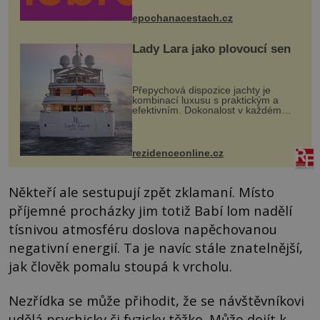
mohou těšit na víno, burčák, pes...
epochanacestach.cz
Lady Lara jako plovoucí sen
Přepychová dispozice jachty je
kombinací luxusu s praktickým a
efektivním. Dokonalost v každém
detailu představuje značka Fendi
Casa, kterou byly vybaveny její
paluby. Monacký přístav nabízí
každoročn...
rezidenceonline.cz
Někteří ale sestupují zpět zklamaní. Místo
příjemné procházky jim totiž Babí lom nadělí
tísnivou atmosféru doslova napěchovanou
negativní energií. Ta je navíc stále znatelnější,
jak člověk pomalu stoupá k vrcholu.
Nezřídka se může přihodit, že se návštěvníkovi
udělá psychicky či fyzicky těžko. Může dojít k