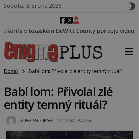
Sobota, 8. srpna 2026
Witt County pořizuje video, na kterém před jeho voz
Domů
Babí lom: Přivolal zlé entity temný rituál?
Babí lom: Přivolal zlé
entity temný rituál?
od
EVA SOUKUPOVÁ
21.3.2022
2.3tis