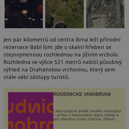
Jen pár kilometrů od centra Brna leží přírodní
rezervace Babí lom. Jde o skalní hřeben se
stejnojmennou rozhlednou na jižním vrcholu.
Rozhledna ve výšce 521 metrů nabízí působivý
výhled na Drahanskou vrchovinu, který sem
stále vábí zástupy turistů.
ROUDNICKÉ VINOBRANÍ
Letos poprvé podle nového konceptu
– přímo v historickém jádru města a
pro všechny zcela zdarma. Hlavní
program se odehraje na Karlově a
Husově náměstí. Návštěvníci se