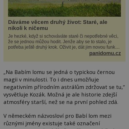
Dáváme věcem druhý život: Staré, ale
nikoli k ničemu
Je hezké, když si schováváte staré či nepotřebné věci,
že se jednou můžou hodit. Jenže aby se to stalo, je
potřeba ještě druhý krok. Oživit je, dát jim novou funkci
a obvykle jim také dopřát zkrášlova...
panidomu.cz
„Na Babím lomu se jedná o typickou černou
magii v minulosti. To i dnes umožňuje
negativním přírodním astrálům zdržovat se tu,“
vysvětluje Kozák. Možná je ale historie zdejší
atmosféry starší, než se na první pohled zdá.
V německém názvosloví pro Babí lom mezi
různými jmény existuje také označení