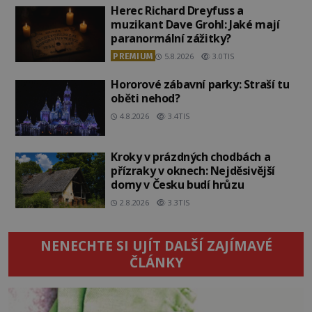
Herec Richard Dreyfuss a
muzikant Dave Grohl: Jaké mají
paranormální zážitky?
PREMIUM
5.8.2026
3.0TIS
Hororové zábavní parky: Straší tu
oběti nehod?
4.8.2026
3.4TIS
Kroky v prázdných chodbách a
přízraky v oknech: Nejděsivější
domy v Česku budí hrůzu
2.8.2026
3.3TIS
NENECHTE SI UJÍT DALŠÍ ZAJÍMAVÉ
ČLÁNKY