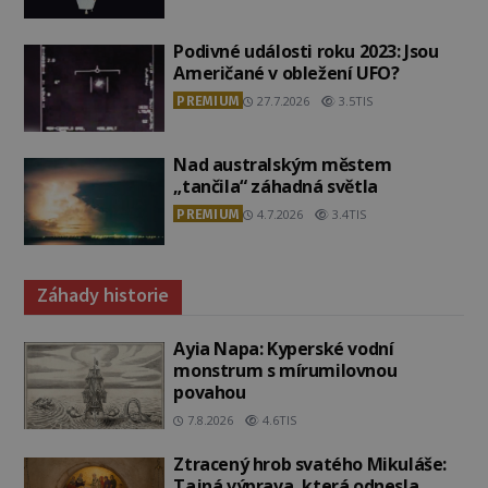
Podivné události roku 2023: Jsou
Američané v obležení UFO?
PREMIUM
27.7.2026
3.5TIS
Nad australským městem
„tančila“ záhadná světla
PREMIUM
4.7.2026
3.4TIS
Záhady historie
Ayia Napa: Kyperské vodní
monstrum s mírumilovnou
povahou
7.8.2026
4.6TIS
Ztracený hrob svatého Mikuláše:
Tajná výprava, která odnesla