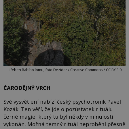
Hřeben Babího lomu, foto Dezidor / Creative Commons / CC BY 3.0
ČARODĚJNÝ VRCH
Své vysvětlení nabízí český psychotronik Pavel
Kozák. Ten věří, že jde o pozůstatek rituálu
černé magie, který tu byl někdy v minulosti
vykonán. Možná temný rituál neproběhl přesně