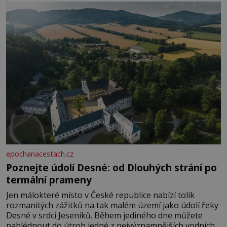
Je to opravdu tak, s věkem jako kdyby se paměť
rozhodla stávkovat. Cvičte
epochanacestach.cz
Poznejte údolí Desné: od Dlouhých strání po
termální prameny
Jen málokteré místo v České republice nabízí tolik
rozmanitých zážitků na tak malém území jako údolí řeky
Desné v srdci Jeseníků. Během jediného dne můžete
nahlédnout do útrob jedné z nejvýznamnějších vodních