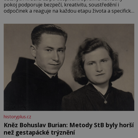
pokoj podporuje bezpečí, kreativitu, soustředění i
odpočinek a reaguje na každou etapu života a specifické
potřeby dítěte. Pro nejmenší je klíčová jednoduchost,
měkkost a bezpečí, proto by pokoj miminka měl působit
především klidně a útulně. Předškolní věk je
historyplus.cz
Kněz Bohuslav Burian: Metody StB byly horší
než gestapácké trýznění