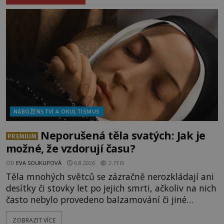
NÁBOŽENSTVÍ A OKULTISMUS
Neporušená těla svatých: Jak je
PREMIUM
možné, že vzdorují času?
OD
EVA SOUKUPOVÁ
6.8.2026
2.7TIS
Těla mnohých světců se zázračně nerozkládají ani
desítky či stovky let po jejich smrti, ačkoliv na nich
často nebylo provedeno balzamování či jiné
pokusy o konzervaci. Neporušené ostatky bývají
ZOBRAZIT VÍCE
považovány za důkaz svatosti zemřelých. Jaké