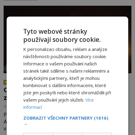
Dionýsa není zrovna idylická pohádka. Bůh Zeus jej
zplodí se svou milenkou Semelou, což Diova žena
Héra nemůže nechat b
Tyto webové stránky
používají soubory cookie.
K personalizaci obsahu, reklam a analýze
návštěvnosti používáme soubory cookie.
Informace o vašem používání našich
NÁBOŽENSTVÍ A OKULTISMUS
stránek také sdílíme s našimi reklamními a
analytickými partnery, kteří je mohou
Abramelinova magická kniha:
PREMIUM
kombinovat s dalšími informacemi, které
Obsahuje mocná kabalistická
jste jim poskytli nebo které shromáždili při
zaříkávadla?
vašem používání jejich služeb.
Více
OD
ANDREA ŠULCOVÁ
22.7.2026
3.5TIS
informací
Prostorná studovna židovského vzdělance
ZOBRAZIT VŠECHNY PARTNERY
(1616)
Abrahama z Wormsu je napěchovaná až po strop
→
vzácnými spisy. Vousatý učenec sedí za stolem a