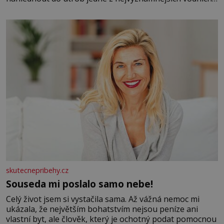
elektráren v Evropě, vydat se na horské hřebeny, projet
se na koloběžce a den zakončit poznáváním památek ve
Velkých Losinách nebo v termálním
skutecnepribehy.cz
Souseda mi poslalo samo nebe!
Celý život jsem si vystačila sama. Až vážná nemoc mi
ukázala, že největším bohatstvím nejsou peníze ani
vlastní byt, ale člověk, který je ochotný podat pomocnou