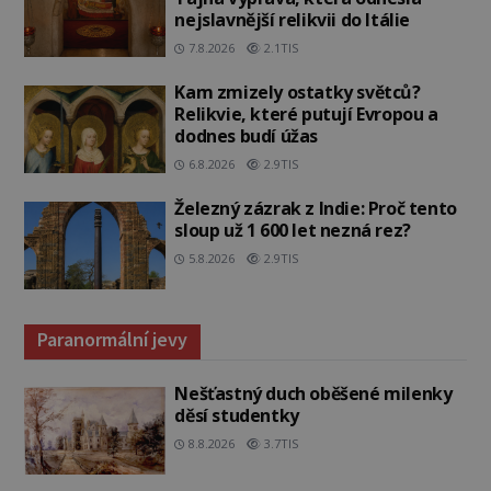
nejslavnější relikvii do Itálie
7.8.2026
2.1TIS
Kam zmizely ostatky světců?
Relikvie, které putují Evropou a
dodnes budí úžas
6.8.2026
2.9TIS
Železný zázrak z Indie: Proč tento
sloup už 1 600 let nezná rez?
5.8.2026
2.9TIS
Paranormální jevy
Nešťastný duch oběšené milenky
děsí studentky
8.8.2026
3.7TIS