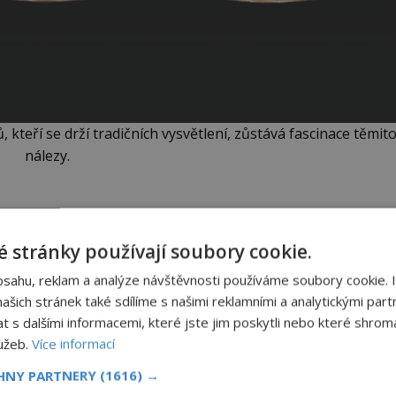
 kteří se drží tradičních vysvětlení, zůstává fascinace těmit
nálezy.
opsovy pyramidy, ovšem zjistili, že pyramida
energii ve vnitřních komorách a soustředit ji do
 stránky používají soubory cookie.
átrání tímto směrem přinést odpověď?
bsahu, reklam a analýze návštěvnosti používáme soubory cookie. 
šich stránek také sdílíme s našimi reklamními a analytickými partn
atřuje v roce 1936, kdy archeologové nedaleko
s dalšími informacemi, které jste jim poskytli nebo které shromá
menty parthské civilizace ze 3. století př. n. l. U
lužeb.
Více informací
í s jistotou říci, k čemu byly použity.
CHNY PARTNERY
(1616) →
ku k dočtení. Nenechte si to ujít!