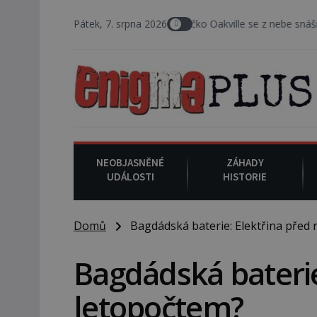
na 1994
: Na americké městečko Oakville se z nebe snáší podivná r
Pátek, 7. srpna 2026
NEOBJASNĚNÉ
ZÁHADY
UDÁLOSTI
HISTORIE
Domů
Bagdádská baterie: Elektřina před 
Bagdádská baterie
letopočtem?