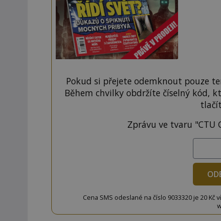
Pokud si přejete odemknout pouze ten
Během chvilky obdržíte číselný kód, k
tlačí
Zprávu ve tvaru "CTU 
OD
Cena SMS odeslané na číslo 9033320 je 20 Kč vč. 
w