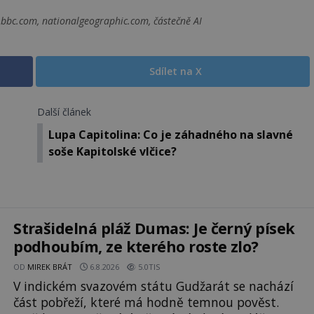
bbc.com, nationalgeographic.com, částečně AI
Sdílet na X
Další článek
Lupa Capitolina: Co je záhadného na slavné
soše Kapitolské vlčice?
Strašidelná pláž Dumas: Je černý písek
podhoubím, ze kterého roste zlo?
OD
MIREK BRÁT
6.8.2026
5.0TIS
V indickém svazovém státu Gudžarát se nachází
část pobřeží, které má hodně temnou pověst.