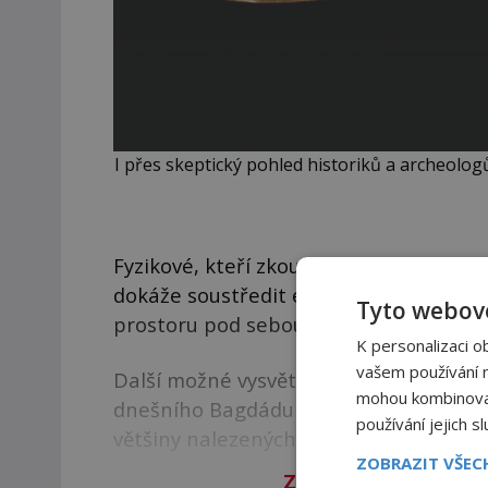
I přes skeptický pohled historiků a archeologů,
Fyzikové, kteří zkoumali vlastnosti Che
dokáže soustředit elektromagnetickou 
Tyto webové
prostoru pod sebou. Mohlo by další p
K personalizaci o
vašem používání na
Další možné vysvětlení světlo světa sp
mohou kombinovat 
dnešního Bagdádu v Iráku odkrývají monu
používání jejich s
většiny nalezených předmětů vědci dokáž
ZOBRAZIT VŠE
Zbývá vám 88
%
člán