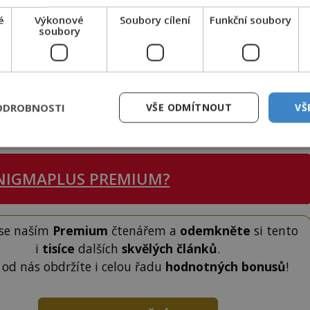
é
Výkonové
Soubory cílení
Funkční soubory
soubory
erie?
y?
ODROBNOSTI
VŠE ODMÍTNOUT
VŠ
 nádobách?
NIGMAPLUS PREMIUM?
 se naším
Premium
čtenářem a
odemkněte
si tento
i
tisíce
dalších
skvělých článků
.
 od nás obdržíte i celou řadu
hodnotných bonusů
!