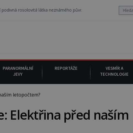
osolovitá látka neznámého původu.
7. srpna 1994
: Na americké m
PARANORMÁLNÍ
REPORTÁŽE
VESMÍR A
JEVY
TECHNOLOGIE
naším letopočtem?
: Elektřina před naším