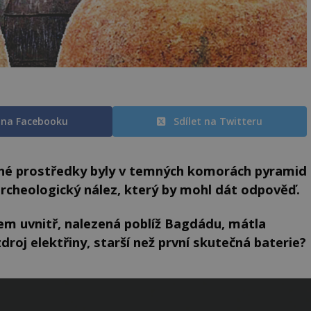
t na Facebooku
Sdílet na Twitteru
né prostředky byly v temných komorách pyramid
archeologický nález, který by mohl dát odpověď.
m uvnitř, nalezená poblíž Bagdádu, mátla
droj elektřiny, starší než první skutečná baterie?