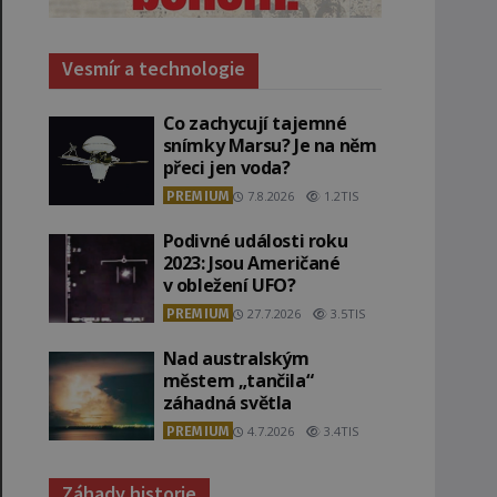
Vesmír a technologie
Co zachycují tajemné
snímky Marsu? Je na něm
přeci jen voda?
PREMIUM
7.8.2026
1.2TIS
Podivné události roku
2023: Jsou Američané
v obležení UFO?
PREMIUM
27.7.2026
3.5TIS
Nad australským
městem „tančila“
záhadná světla
PREMIUM
4.7.2026
3.4TIS
Záhady historie