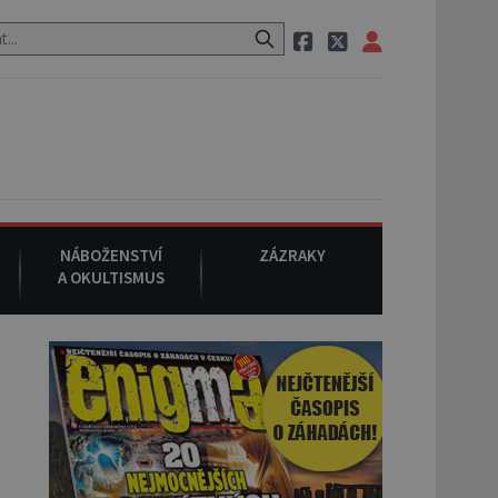
ěstečko Oakville se z nebe snáší podivná rosolovitá látka neznámé
NÁBOŽENSTVÍ
ZÁZRAKY
A OKULTISMUS