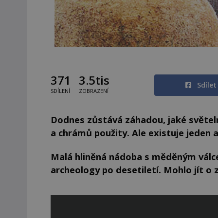
371
3.5tis
Sdíle
SDÍLENÍ
ZOBRAZENÍ
Dodnes zůstává záhadou, jaké světel
a chrámů použity. Ale existuje jeden 
Malá hliněná nádoba s měděným válce
archeology po desetiletí. Mohlo jít o z