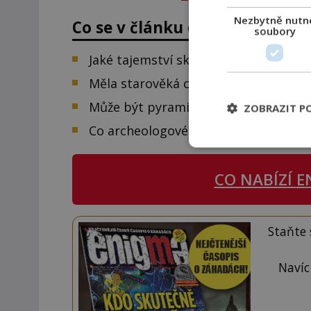
Nezbytně nutn
Co se v článku dozvíte:
soubory
Jaké tajemství skrývá bagdádská bat
Měla starověká civilizace baterie?
Může být pyramida zdrojem elektřin
ZOBRAZIT P
Co archeologové nezjistili o starých
CO NABÍZÍ
E
Staňte
Navíc