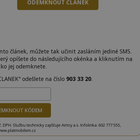
ODEMKNOUT ČLÁNEK
to článek, můžete tak učinit zasláním jediné SMS.
terý opíšete do následujícího okénka a kliknutím na
tko jej odemknete.
CLANEK" odešlete na číslo
903 33 20
.
EMKNOUT KÓDEM
DPH. Službu technicky zajišťuje Airtoy a.s. Infolinka: 602 777 555,
ww.platmobilem.cz