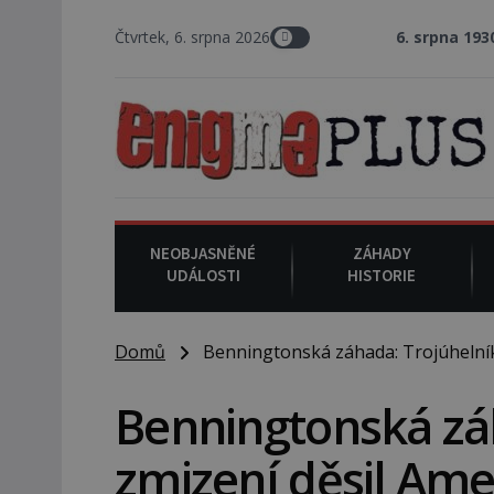
Čtvrtek, 6. srpna 2026
6. srpna 1930
: Americký vrc
NEOBJASNĚNÉ
ZÁHADY
UDÁLOSTI
HISTORIE
Domů
Benningtonská záhada: Trojúhelník 
Benningtonská zá
zmizení děsil Ame