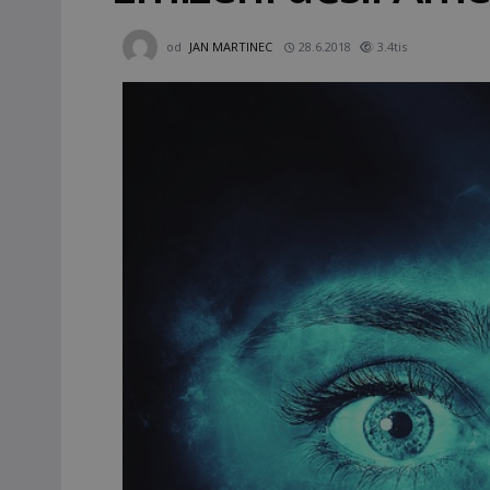
od
JAN MARTINEC
28.6.2018
3.4tis