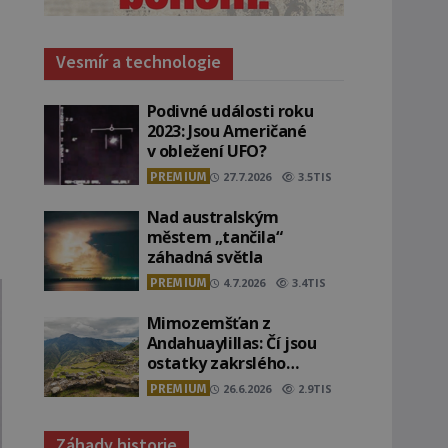
Vesmír a technologie
Podivné události roku
2023: Jsou Američané
v obležení UFO?
PREMIUM
27.7.2026
3.5TIS
Nad australským
městem „tančila“
záhadná světla
PREMIUM
4.7.2026
3.4TIS
Mimozemšťan z
Andahuaylillas: Čí jsou
ostatky zakrslého
stvoření s ohromnou
PREMIUM
26.6.2026
2.9TIS
lebkou?
Záhady historie