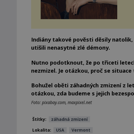
Indiány takové pověsti děsily natolik,
utišili nenasytné zlé démony.
Nutno podotknout, že po třiceti let
nezmizel. Je otázkou, proč se situace 
Bohužel oběti záhadných zmizení z le
otázkou, zda budeme s jejich bezes
Foto: pixabay.com, maxpixel.net
Štítky:
záhadná zmizení
Lokalita:
USA
Vermont