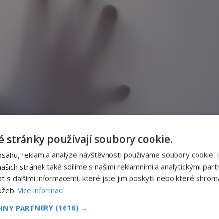
 stránky používají soubory cookie.
bsahu, reklam a analýze návštěvnosti používáme soubory cookie. 
šich stránek také sdílíme s našimi reklamními a analytickými partn
s dalšími informacemi, které jste jim poskytli nebo které shromá
stala ani stopa. Těla se nikdy nenašla.
lužeb.
Více informací
CHNY PARTNERY
(1616) →
i byl případ úředníka Wiliama Kowalskiho. Ten 25