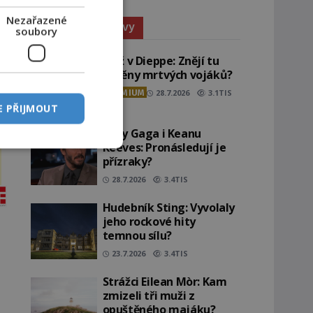
Nezařazené
Paranormální jevy
soubory
Pláž v Dieppe: Znějí tu
ozvěny mrtvých vojáků?
PREMIUM
28.7.2026
3.1TIS
E PŘIJMOUT
Lady Gaga i Keanu
Reeves: Pronásledují je
přízraky?
28.7.2026
3.4TIS
Hudebník Sting: Vyvolaly
jeho rockové hity
temnou sílu?
23.7.2026
3.4TIS
Strážci Eilean Mòr: Kam
zmizeli tři muži z
opuštěného majáku?