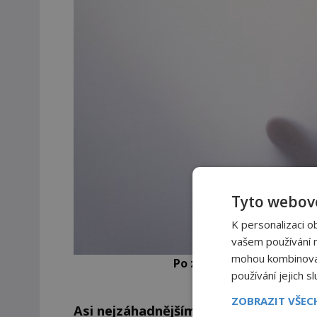
Tyto webové
K personalizaci o
vašem používání na
mohou kombinovat 
Po ztracených lidech nezů
používání jejich s
ZOBRAZIT VŠE
Asi nejzáhadnějším zmizením v oblast