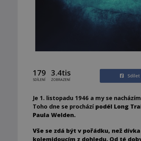
179
3.4tis
Sdíle
SDÍLENÍ
ZOBRAZENÍ
Je 1. listopadu 1946 a my se nacház
Toho dne se prochází
podél Long Tra
Paula Welden.
Vše se zdá být v pořádku, než dívka
kolemjdoucím z dohledu. Od té doby 