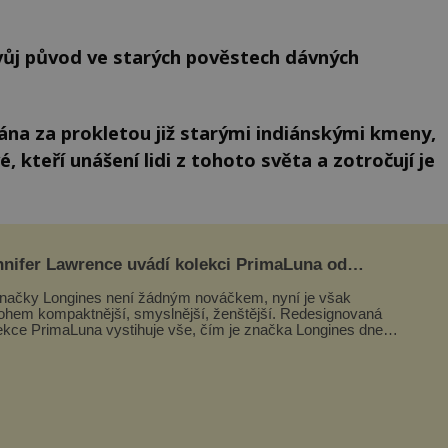
ůj původ ve starých pověstech dávných
ána za prokletou již starými indiánskými kmeny,
, kteří unášení lidi z tohoto světa a zotročují je
nnifer Lawrence uvádí kolekci PrimaLuna od
ngines
načky Longines není žádným nováčkem, nyní je však
hem kompaktnější, smyslnější, ženštější. Redesignovaná
ekce PrimaLuna vystihuje vše, čím je značka Longines dnes
ím byla i před sto dvacet...