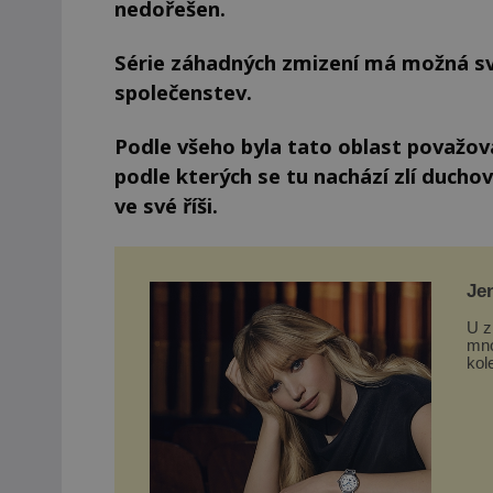
nedořešen.
Série záhadných zmizení má možná sv
společenstev.
Podle všeho byla tato oblast považov
podle kterých se tu nachází zlí duchové
ve své říši.
Je
Lo
U z
mno
kol
a č