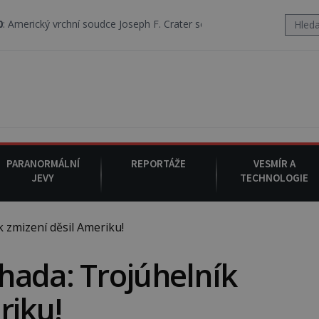
hní soudce Joseph F. Crater se 6. srpna 1930 navečeří ve své oblíbené
PARANORMÁLNÍ
REPORTÁŽE
VESMÍR A
JEVY
TECHNOLOGIE
zmizení děsil Ameriku!
hada: Trojúhelník
riku!