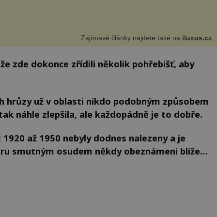
Zajímavé články najdete také na
iluxus.cz
 že zde dokonce zřídili několik pohřebišť, aby
ech hrůzy už v oblasti nikdo podobným způsobem
tak náhle zlepšila, ale každopádně je to dobře.
t 1920 až 1950 nebyly dodnes nalezeny a je
poru smutným osudem někdy obeznámeni blíže…