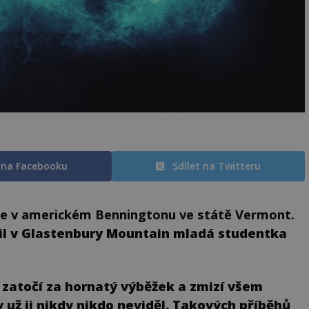
t na Facebooku
Sdílet na Twitteru
íme v americkém Benningtonu ve státě Vermont.
il v Glastenbury Mountain mladá studentka
 zatočí za hornatý výběžek a zmizí všem
už ji nikdy nikdo neviděl. Takových příběhů