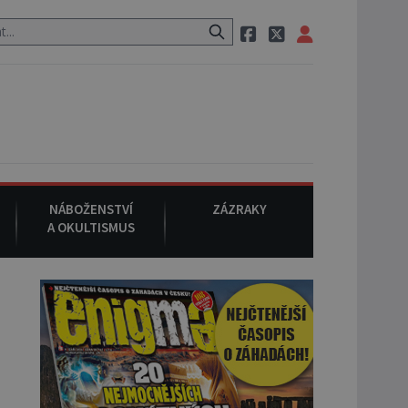
 restauraci, pak si na ulici zavolá taxi, nasedne do něj a už ho nikdy
NÁBOŽENSTVÍ
ZÁZRAKY
A OKULTISMUS