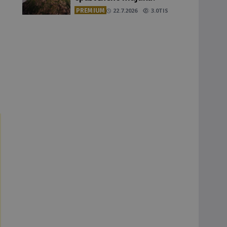
PREMIUM
22.7.2026
3.0TIS