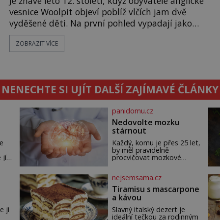
Je žhavé léto 12. století, když obyvatelé anglické
vesnice Woolpit objeví poblíž vlčích jam dvě
vyděšené děti. Na první pohled vypadají jako
každé jiné, až na jednu děsivou výjimku. Jejich
ZOBRAZIT VÍCE
kůže má nazelenalý odstín, mluví
nesrozumitelnou řečí a odmítají jakékoli jídlo
kromě syrových bobů. Příběh se rychle stává
jednou z největších záhad středověké Anglie a ani
NENECHTE SI UJÍT DALŠÍ ZAJÍMAVÉ ČLÁNKY
po téměř devíti stech letech není
panidomu.cz
Nedovolte mozku
stárnout
e
Každý, komu je přes 25 let,
by měl pravidelně
 jí
procvičovat mozkové
závity. V tomto období se
totiž začíná zhoršovat
nejsemsama.cz
ál
paměť. Možná máte
problém vzpomenout si na
Tiramisu s mascarpone
jméno kolegy z práce.
a kávou
Nebo marně v paměti
lovíte název knížky, kterou
e ji
Slavný italský dezert je
jste nedávno přečetli. Je to
ideální tečkou za rodinným