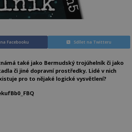
t na Facebooku
Sdílet na Twitteru
námá také jako Bermudský trojúhelník či jako
adla či jiné dopravní prostředky. Lidé v nich
istuje pro to nějaké logické vysvětlení?
ekufBb0_FBQ