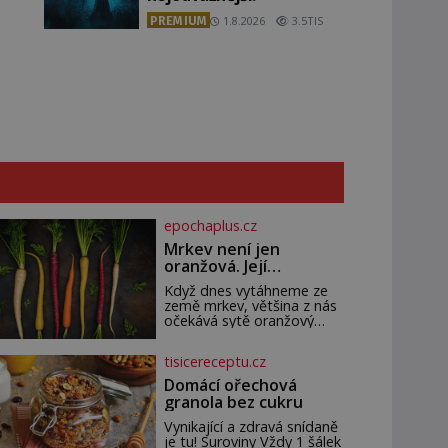
PREMIUM
1.8.2026
3.5TIS
epochaplus.cz
Mrkev není jen
oranžová. Její
neuvěřitelný příběh
Když dnes vytáhneme ze
začíná fialovou barvou
země mrkev, většina z nás
očekává sytě oranžový
kořen. Jenže po většinu své
historie je mrkev všechno
tisicereceptu.cz
možné, jen ne oranžová. Je
fialová, žlutá, bílá, někdy
Domácí ořechová
dokonce téměř černá. Až
granola bez cukru
díky stovkám let pečlivého
šlechtění se z ní stává
Vynikající a zdravá snídaně
zelenina, bez které si
je tu! Suroviny Vždy 1 šálek