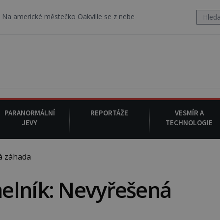
ké městečko Oakville se z nebe snáší podivná rosolovitá látka nez
PARANORMÁLNÍ
REPORTÁŽE
VESMÍR A
JEVY
TECHNOLOGIE
á záhada
elník: Nevyřešená