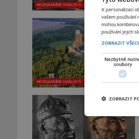
NEOBJASNĚNÉ UDÁLOSTI
K personalizaci o
vašem používání na
mohou kombinovat 
používání jejich s
ZOBRAZIT VŠE
Nezbytně nutn
soubory
NEOBJASNĚNÉ UDÁLOSTI
ZOBRAZIT P