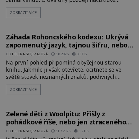
Německo zahajuje operaci Barbarossa a napadá
ZOBRAZIT VÍCE
Sovětský svaz. Shoda dat je natolik zarážející, že
se rodí jedna z nejslavnějších „kleteb“ 20. století.
Je na legendě něco pravdy, nebo jde jen o
fascinující souhru okolností? Když antropolog
Záhada Rohoncského kodexu: Ukrývá
Michail Gerasimov (1907-1970) a
zapomenutý jazyk, tajnou šifru, nebo
mistrovský podvrh?
OD
HELENA STEJSKALOVÁ
3.8.2026
3.0TIS
Na první pohled připomíná obyčejnou starou
knihu. Jakmile ji však otevřete, ocitnete se ve
světě stovek neznámých znaků, podivných
ilustrací a textu, který už téměř dvě století
ZOBRAZIT VÍCE
vzdoruje všem pokusům o rozluštění. Rohoncský
kodex patří mezi největší záhady evropských
dějin a dodnes nikdo s jistotou neví, kdo jej
napsal, kdy vznikl ani co vlastně vypráví.
Zelené děti z Woolpitu: Přišly z
Rohoncský kodex se poprvé objevuje v roce
pohádkové říše, nebo jen ztraceného
světa?
OD
HELENA STEJSKALOVÁ
31.7.2026
3.2TIS