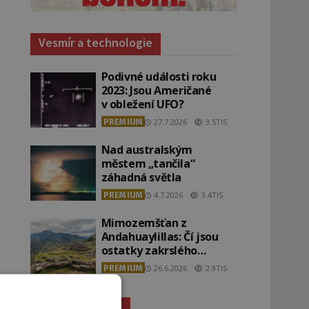
Vesmír a technologie
Podivné události roku
2023: Jsou Američané
v obležení UFO?
PREMIUM
27.7.2026
3.5TIS
Nad australským
městem „tančila“
záhadná světla
PREMIUM
4.7.2026
3.4TIS
Mimozemšťan z
Andahuaylillas: Čí jsou
ostatky zakrslého
stvoření s ohromnou
PREMIUM
26.6.2026
2.9TIS
lebkou?
Záhady historie