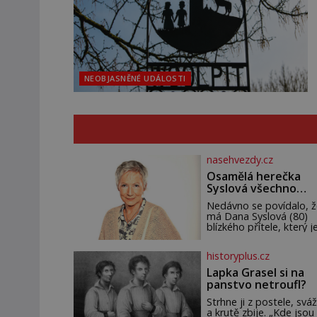
NEOBJASNĚNÉ UDÁLOSTI
nasehvezdy.cz
Osamělá herečka
Syslová všechno
vzdala?
Nedávno se povídalo, ž
má Dana Syslová (80)
blízkého přítele, který je
oporou. Ale je to ještě
vůbec pravda? V
historyplus.cz
posledních dnech čím d
častěji mluví o svém
Lapka Grasel si na
odchodu. Dohnala ji snad
panstvo netroufl?
samota? Půs
Strhne ji z postele, sváž
a krutě zbije. „Kde jsou