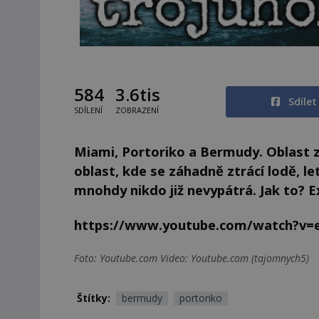
584
3.6tis
Sdíle
SDÍLENÍ
ZOBRAZENÍ
Miami, Portoriko a Bermudy. Oblast z
oblast, kde se záhadně ztrácí lodě, let
mnohdy nikdo již nevypátrá. Jak to? Ex
https://www.youtube.com/watch?v=
Foto: Youtube.com Video: Youtube.com (tajomnych5)
Štítky:
bermudy
portoriko