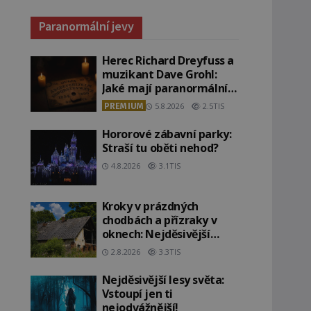
Paranormální jevy
Herec Richard Dreyfuss a
muzikant Dave Grohl:
Jaké mají paranormální
zážitky?
PREMIUM
5.8.2026
2.5TIS
Hororové zábavní parky:
Straší tu oběti nehod?
4.8.2026
3.1TIS
Kroky v prázdných
chodbách a přízraky v
oknech: Nejděsivější
domy v Česku budí hrůzu
2.8.2026
3.3TIS
Nejděsivější lesy světa:
Vstoupí jen ti
nejodvážnější!