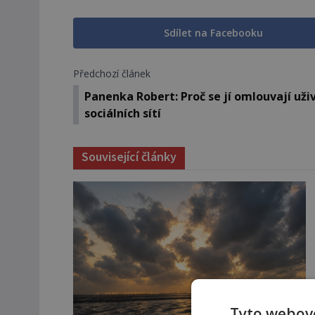
Sdílet na Facebooku
Předchozí článek
Panenka Robert: Proč se jí omlouvají uži
sociálních sítí
Související články
Tyto webové