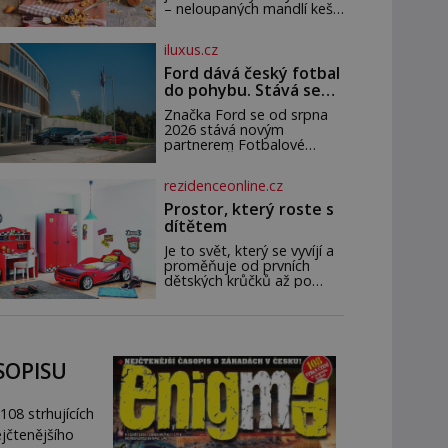
českou zahradu ani
– neloupaných mandlí kešu
nedokážeme představit.
ořechů vlašských ořechů
Její příběh je
slunečnicových semínek
iluxus.cz
semínek dýně rozinek 3
šálky ovesných vloček 1
Ford dává český fotbal
lžíce mlet
do pohybu. Stává se
novým partnerem
Značka Ford se od srpna
FAČR
2026 stává novým
partnerem Fotbalové
asociace České republiky. V
rámci tříleté spolupráce
rezidenceonline.cz
zajistí mobilitu asociace,
reprezentačních týmů i
Prostor, který roste s
českého fotbalu v
dítětem
regionech. Partner
Je to svět, který se vyvíjí a
proměňuje od prvních
dětských krůčků až po
dospívání. Správně
navržený pokoj podporuje
bezpečí, kreativitu,
soustředění i odpočinek a
reaguje na každou etapu
SOPISU
života a specifické potřeby
dítěte. Pro nejmenší je
klíčová jednoduchost,
108 strhujících
měkkost a bezpečí, proto
by pokoj miminka měl
jčtenějšího
působit především klidně a