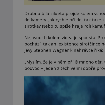
zákrok. Ultrazvuk zase nen
vhodný k dostatečně přes
zacílení ...
Drobná bílá silueta projde kolem vchod
do kamery. Jak rychle přijde, tak také
sirotka? Nebo tu spíše hraje roli kamu
Nejasností kolem videa je spousta. Pr
pochází, tak ani existence sirotčince 
jevy Stephen Wagner k nahrávce říká:
„Myslím, že je v něm příliš mnoho děr,
podvod – jeden z těch velmi dobře pro