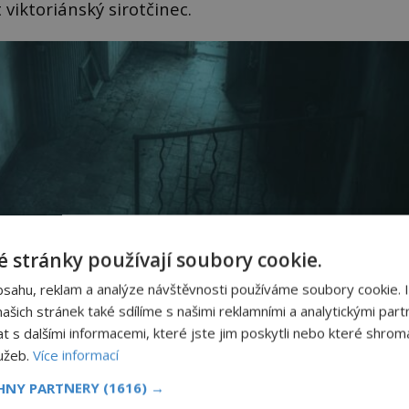
 viktoriánský sirotčinec.
 stránky používají soubory cookie.
bsahu, reklam a analýze návštěvnosti používáme soubory cookie. 
šich stránek také sdílíme s našimi reklamními a analytickými partn
s dalšími informacemi, které jste jim poskytli nebo které shromá
lužeb.
Více informací
CHNY PARTNERY
(1616) →