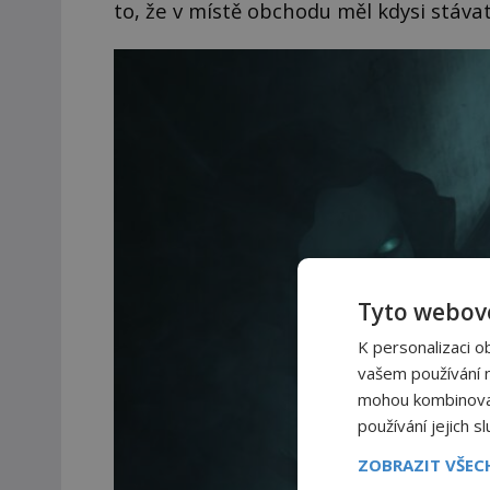
to, že v místě obchodu měl kdysi stávat
Tyto webové
K personalizaci o
vašem používání na
mohou kombinovat 
používání jejich s
ZOBRAZIT VŠE