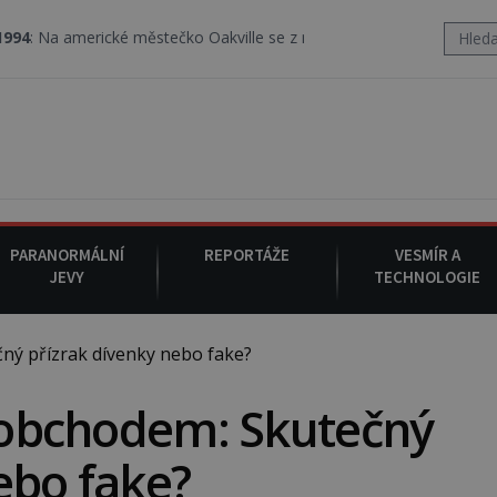
ké městečko Oakville se z nebe snáší podivná rosolovitá látka nez
PARANORMÁLNÍ
REPORTÁŽE
VESMÍR A
JEVY
TECHNOLOGIE
ný přízrak dívenky nebo fake?
í obchodem: Skutečný
ebo fake?