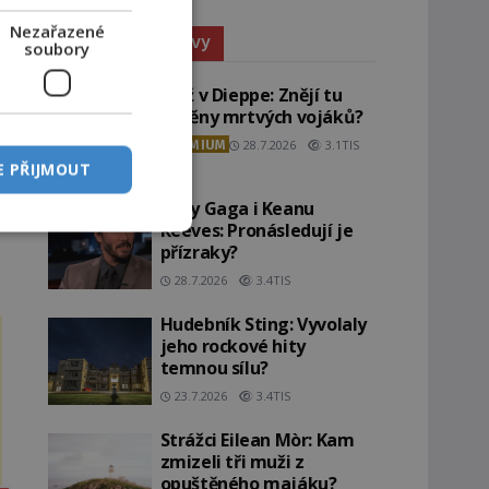
Nezařazené
Paranormální jevy
soubory
Pláž v Dieppe: Znějí tu
ozvěny mrtvých vojáků?
PREMIUM
28.7.2026
3.1TIS
E PŘIJMOUT
Lady Gaga i Keanu
Reeves: Pronásledují je
přízraky?
28.7.2026
3.4TIS
Hudebník Sting: Vyvolaly
jeho rockové hity
temnou sílu?
23.7.2026
3.4TIS
Strážci Eilean Mòr: Kam
zmizeli tři muži z
opuštěného majáku?