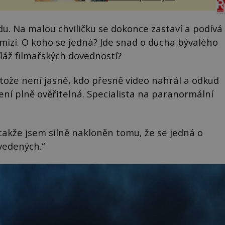
domek na severu Čech, kde
í
jsme si naplánova...
nému
u. Na malou chviličku se dokonce zastaví a podívá
 zmizí. O koho se jedná? Jde snad o ducha bývalého
fláž filmařských dovedností?
otože není jasné, kdo přesně video nahrál a odkud
není plně ověřitelná. Specialista na paranormální
 takže jsem silně nakloněn tomu, že se jedná o
vedených.“