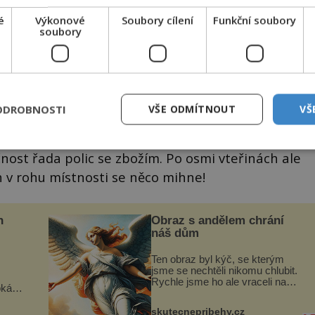
é
Výkonové
Soubory cílení
Funkční soubory
soubory
řežila péči zdejšího sirotčince – pokud tu vůbec stál? Foto:
Pixabay
ODROBNOSTI
VŠE ODMÍTNOUT
VŠ
událostí. V setmělém a opuštěném obchodě je
ečnost řada polic se zbožím. Po osmi vteřinách ale
h v rohu místnosti se něco mihne!
n
Obraz s andělem chrání
náš dům
Ten obraz byl kýč, se kterým
jsme se nechtěli nikomu chlubit.
Rychle jsme ho ale vraceli na
oká
jeho místo. S manželem Vaškem
však
jsme si pořídili chaloupku, takový
skutecnepribehy.cz