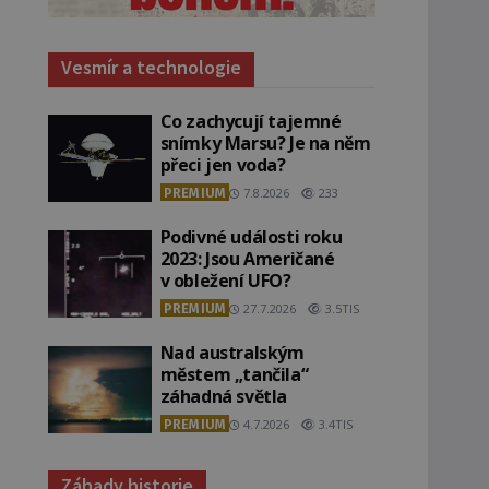
Vesmír a technologie
Co zachycují tajemné
snímky Marsu? Je na něm
přeci jen voda?
PREMIUM
7.8.2026
233
Podivné události roku
2023: Jsou Američané
v obležení UFO?
PREMIUM
27.7.2026
3.5TIS
Nad australským
městem „tančila“
záhadná světla
PREMIUM
4.7.2026
3.4TIS
Záhady historie