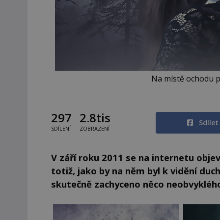
Na místě ochodu pr
297
2.8tis
Sdíle
SDÍLENÍ
ZOBRAZENÍ
V září roku 2011 se na internetu obje
totiž, jako by na něm byl k vidění du
skutečně zachyceno něco neobvyklého