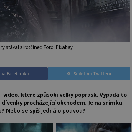
ý stával sirotčinec. Foto: Pixabay
t na Facebooku
Sdílet na Twitteru
ví video, které způsobí velký poprask. Vypadá to
ch dívenky procházející obchodem. Je na snímku
? Nebo se spíš jedná o podvod?