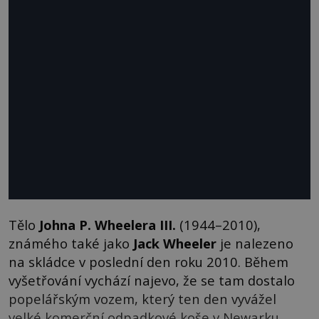
Tělo
Johna P. Wheelera III.
(1944–2010),
známého také jako
Jack Wheeler
je nalezeno
na skládce v poslední den roku 2010. Během
vyšetřování vychází najevo, že se tam dostalo
popelářským vozem, který ten den vyvážel
velké komerční odpadkové koše v Newarku,