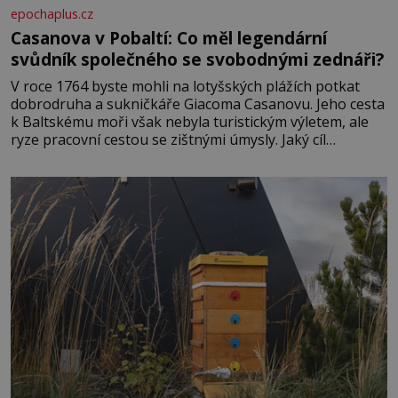
epochaplus.cz
Casanova v Pobaltí: Co měl legendární
svůdník společného se svobodnými zednáři?
V roce 1764 byste mohli na lotyšských plážích potkat
dobrodruha a sukničkáře Giacoma Casanovu. Jeho cesta
k Baltskému moři však nebyla turistickým výletem, ale
ryze pracovní cestou se zištnými úmysly. Jaký cíl
Casanova sledoval, když se například procházel uličkami
lotyšské Rigy? Casanova v Pobaltí kontaktoval tamní
zednářské lóže. Nebyl v této oblasti žádným nováčkem,
protože do zednářské