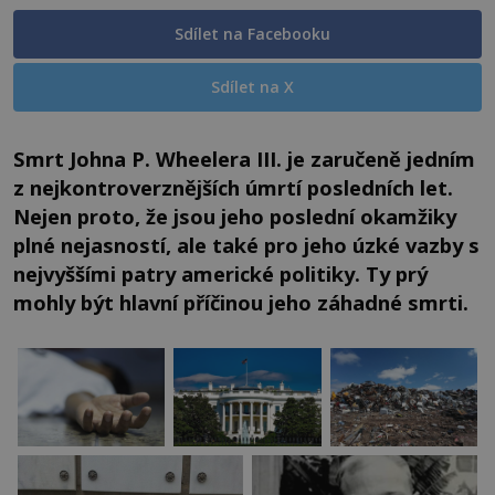
Sdílet na Facebooku
Sdílet na X
Smrt Johna P. Wheelera III. je zaručeně jedním
z nejkontroverznějších úmrtí posledních let.
Nejen proto, že jsou jeho poslední okamžiky
plné nejasností, ale také pro jeho úzké vazby s
nejvyššími patry americké politiky. Ty prý
mohly být hlavní příčinou jeho záhadné smrti.