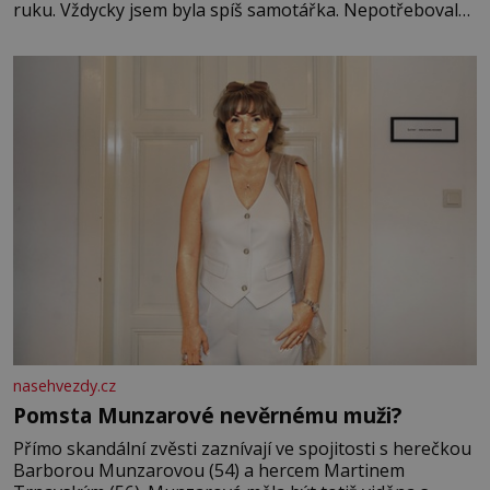
ruku. Vždycky jsem byla spíš samotářka. Nepotřebovala
jsem kolem sebe partu kamarádek ani partnera. Stačily
mi knihy, práce a hlavně klid. Hned po studiích jsem
odešla z rodného města,
nasehvezdy.cz
Pomsta Munzarové nevěrnému muži?
Přímo skandální zvěsti zaznívají ve spojitosti s herečkou
Barborou Munzarovou (54) a hercem Martinem