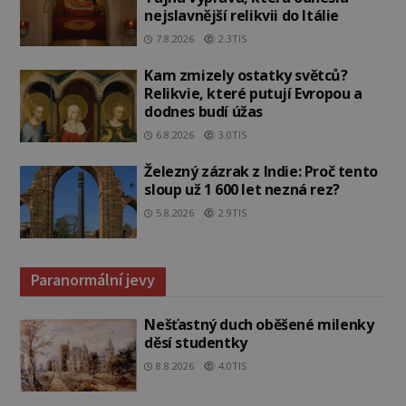
nejslavnější relikvii do Itálie
7.8.2026
2.3TIS
Kam zmizely ostatky světců?
Relikvie, které putují Evropou a
dodnes budí úžas
6.8.2026
3.0TIS
Železný zázrak z Indie: Proč tento
sloup už 1 600 let nezná rez?
5.8.2026
2.9TIS
Paranormální jevy
Nešťastný duch oběšené milenky
děsí studentky
8.8.2026
4.0TIS