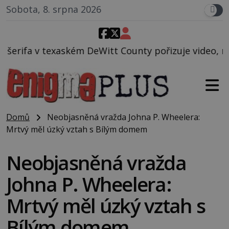
Sobota, 8. srpna 2026
itt County pořizuje video, na kterém před jeho voze
Domů
Neobjasněná vražda Johna P. Wheelera:
Mrtvý měl úzký vztah s Bílým domem
Neobjasněná vražda
Johna P. Wheelera:
Mrtvý měl úzký vztah s
Bílým domem