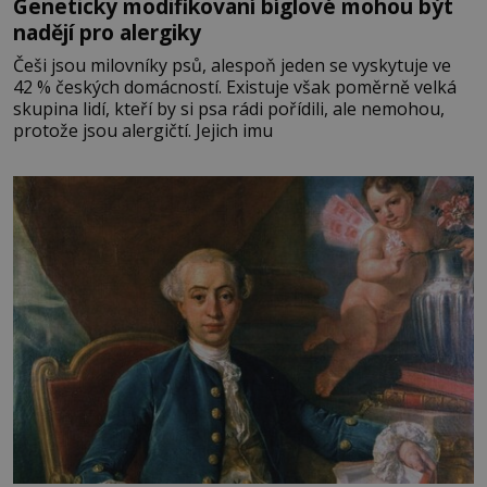
Geneticky modifikovaní bíglové mohou být
nadějí pro alergiky
Češi jsou milovníky psů, alespoň jeden se vyskytuje ve
42 % českých domácností. Existuje však poměrně velká
skupina lidí, kteří by si psa rádi pořídili, ale nemohou,
protože jsou alergičtí. Jejich imu