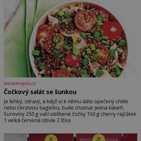
tisicereceptu.cz
Čočkový salát se šunkou
Je lehký, zdravý, a když si k němu dáte opečený chléb
nebo čerstvou bagetku, bude chutnat jedna báseň.
Suroviny 250 g vaší oblíbené čočky 150 g cherry rajčátek
1 velká červená cibule 2 lžíce