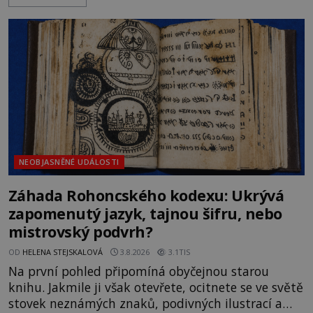
rodí jedna z nejslavnějších „kleteb“ 20. století. Je
na legendě něco pravdy, nebo jde jen o fascinující
souhru okolností? Když antropolog Michail
Gerasimov (1907-1970) a
NEOBJASNĚNÉ UDÁLOSTI
Záhada Rohoncského kodexu: Ukrývá
zapomenutý jazyk, tajnou šifru, nebo
mistrovský podvrh?
OD
HELENA STEJSKALOVÁ
3.8.2026
3.1TIS
Na první pohled připomíná obyčejnou starou
knihu. Jakmile ji však otevřete, ocitnete se ve světě
stovek neznámých znaků, podivných ilustrací a