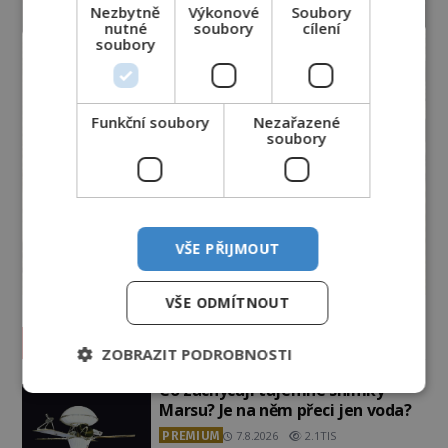
Nezbytně
Výkonové
Soubory
nutné
soubory
cílení
soubory
Funkční soubory
Nezařazené
soubory
VŠE PŘIJMOUT
VŠE ODMÍTNOUT
Vesmír a technologie
ZOBRAZIT PODROBNOSTI
Co zachycují tajemné snímky
Marsu? Je na něm přeci jen voda?
PREMIUM
7.8.2026
2.1TIS