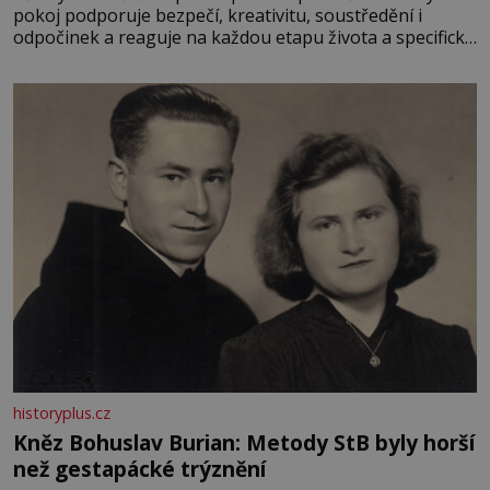
pokoj podporuje bezpečí, kreativitu, soustředění i
odpočinek a reaguje na každou etapu života a specifické
potřeby dítěte. Pro nejmenší je klíčová jednoduchost,
měkkost a bezpečí, proto by pokoj miminka měl působit
především klidně a útulně. Předškolní věk je
historyplus.cz
Kněz Bohuslav Burian: Metody StB byly horší
než gestapácké trýznění