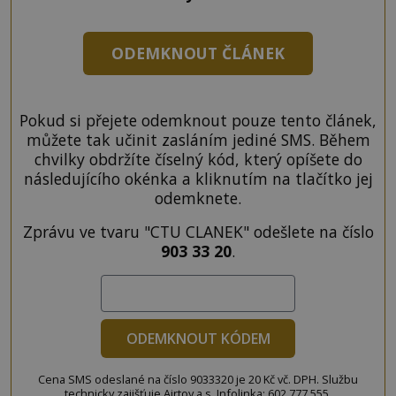
ODEMKNOUT ČLÁNEK
Pokud si přejete odemknout pouze tento článek,
můžete tak učinit zasláním jediné SMS. Během
chvilky obdržíte číselný kód, který opíšete do
následujícího okénka a kliknutím na tlačítko jej
odemknete.
Zprávu ve tvaru "CTU CLANEK" odešlete na číslo
903 33 20
.
ODEMKNOUT KÓDEM
Cena SMS odeslané na číslo 9033320 je 20 Kč vč. DPH. Službu
technicky zajišťuje Airtoy a.s. Infolinka: 602 777 555,