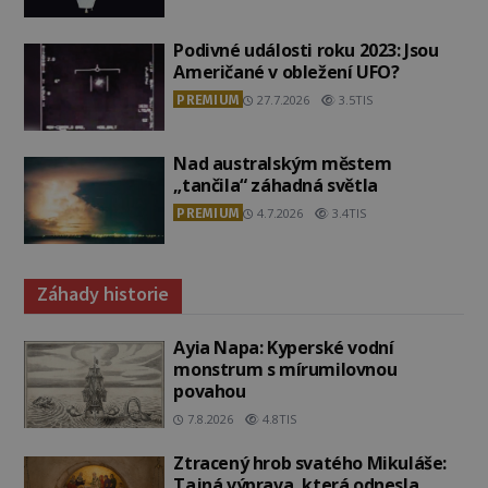
Podivné události roku 2023: Jsou
Američané v obležení UFO?
PREMIUM
27.7.2026
3.5TIS
Nad australským městem
„tančila“ záhadná světla
PREMIUM
4.7.2026
3.4TIS
Záhady historie
Ayia Napa: Kyperské vodní
monstrum s mírumilovnou
povahou
7.8.2026
4.8TIS
Ztracený hrob svatého Mikuláše:
Tajná výprava, která odnesla