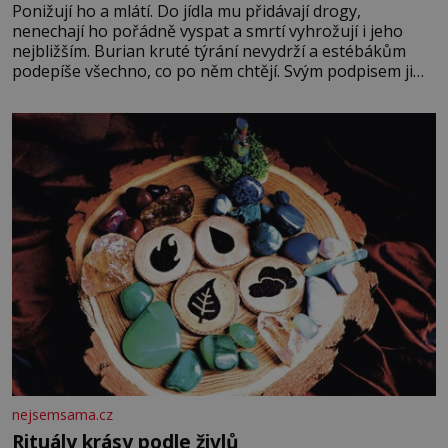
Ponižují ho a mlátí. Do jídla mu přidávají drogy,
nenechají ho pořádně vyspat a smrtí vyhrožují i jeho
nejbližším. Burian kruté týrání nevydrží a estébákům
podepíše všechno, co po něm chtějí. Svým podpisem jim
potvrdí také to, že na něj během výslechů nikdo nevyvíjel
fyzický ani psychický nátlak. Syn brněnského řezníka
chce být knězem a
nejsemsama.cz
Rituály krásy podle živlů