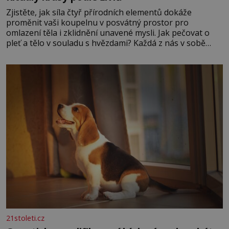
Zjistěte, jak síla čtyř přírodních elementů dokáže
proměnit vaši koupelnu v posvátný prostor pro
omlazení těla i zklidnění unavené mysli. Jak pečovat o
pleť a tělo v souladu s hvězdami? Každá z nás v sobě
nese otisk vesmíru, který se projevuje nejen v naší
povaze, ale i v potřebách naší pokožky. Ohnivá znamení
Ženy narozené ve znamení Berana, Lva a Střelce v sobě
nesou žár, odvahu a neutuchající elán. Vaše
21stoleti.cz