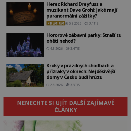
Herec Richard Dreyfuss a
muzikant Dave Grohl: Jaké mají
paranormální zážitky?
PREMIUM
5.8.2026
3.1TIS
Hororové zábavní parky: Straší tu
oběti nehod?
4.8.2026
3.4TIS
Kroky v prázdných chodbách a
přízraky v oknech: Nejděsivější
domy v Česku budí hrůzu
2.8.2026
3.3TIS
NENECHTE SI UJÍT DALŠÍ ZAJÍMAVÉ
ČLÁNKY