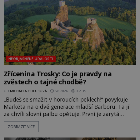
Surat. Gu
NEOBJASNĚNÉ UDÁLOSTI
Zřícenina Trosky: Co je pravdy na
zvěstech o tajné chodbě?
OD
MICHAELA HOLUBOVÁ
5.8.2026
3.2TIS
„Budeš se smažit v horoucích peklech!“ povykuje
Markéta na o dvě generace mladší Barboru. Ta jí
za chvíli slovní palbu opětuje. První je zarytá
katolička, druhá přesvědčená kališnice. A každá z
ZOBRAZIT VÍCE
nich se usídlí na jedné z věží slavného hradu
Trosky. Šlechtic Ota IV. z Bergova (1399–1452) patří