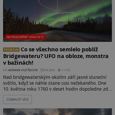
NEOBJASNĚNÉ UDÁLOSTI
Co se všechno semlelo poblíž
PREMIUM
Bridgewateru? UFO na obloze, monstra
v bažinách!
OD
ADRIANA VOJTÍŠKOVÁ
8.8.2026
1.1TIS
Nad bridgewaterským okolím září jasné sluneční
světlo, když se náhle stane cosi nečekaného. Dne
10. května roku 1760 v deset hodin dopoledne zde
dojde k vůbec prvnímu historicky doloženému
ZOBRAZIT VÍCE
přeletu UFO. Podle záznamů vyzařuje takové
světlo, že vypadá jako „koule hořícího ohně“. Jde
jen o nějaký optický klam, nebo se zde skutečně