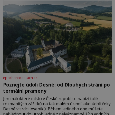
rozhodla stávkovat. Cvičte
epochanacestach.cz
Poznejte údolí Desné: od Dlouhých strání po
termální prameny
Jen málokteré místo v České republice nabízí tolik
rozmanitých zážitků na tak malém území jako údolí řeky
Desné v srdci Jeseníků. Během jediného dne můžete
nahlédnout do útrob jedné z nejvýznamnějších vodních