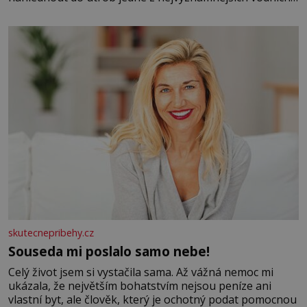
elektráren v Evropě, vydat se na horské hřebeny, projet
se na koloběžce a den zakončit poznáváním památek ve
Velkých Losinách nebo v termálním
skutecnepribehy.cz
Souseda mi poslalo samo nebe!
Celý život jsem si vystačila sama. Až vážná nemoc mi
ukázala, že největším bohatstvím nejsou peníze ani
vlastní byt, ale člověk, který je ochotný podat pomocnou