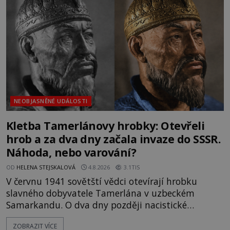
mezi vůdce protihusitského boje. Za manželku má
skutečně jistou
NEOBJASNĚNÉ UDÁLOSTI
Kletba Tamerlánovy hrobky: Otevřeli
hrob a za dva dny začala invaze do SSSR.
Náhoda, nebo varování?
OD
HELENA STEJSKALOVÁ
4.8.2026
3.1TIS
V červnu 1941 sovětští vědci otevírají hrobku
slavného dobyvatele Tamerlána v uzbeckém
Samarkandu. O dva dny později nacistické
Německo zahajuje operaci Barbarossa a napadá
ZOBRAZIT VÍCE
Sovětský svaz. Shoda dat je natolik zarážející, že se