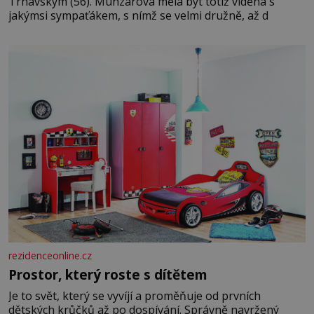
Trnavským (56). Munzarová měla být totiž viděna s
jakýmsi sympaťákem, s nímž se velmi družně, až d
rezidenceonline.cz
Prostor, který roste s dítětem
Je to svět, který se vyvíjí a proměňuje od prvních
dětských krůčků až po dospívání. Správně navržený