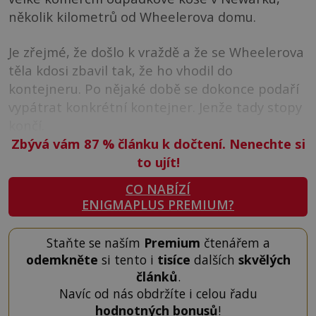
několik kilometrů od Wheelerova domu.
Je zřejmé, že došlo k vraždě a že se Wheelerova
těla kdosi zbavil tak, že ho vhodil do
kontejneru. Po nějaké době se dokonce podaří
vypátrat konkrétní kontejner. Jenže tady stopy
končí.
Zbývá vám 87
%
článku k dočtení. Nenechte si
to ujít!
CO NABÍZÍ
ENIGMAPLUS PREMIUM?
Staňte se naším
Premium
čtenářem a
odemkněte
si tento i
tisíce
dalších
skvělých
článků
.
Navíc od nás obdržíte i celou řadu
hodnotných bonusů
!