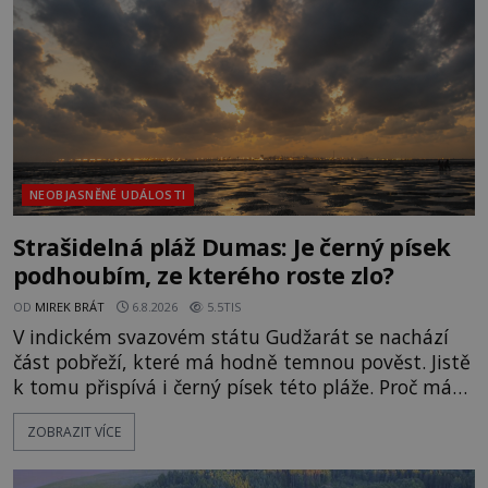
právě vznáší mimozemská loď
NEOBJASNĚNÉ UDÁLOSTI
Strašidelná pláž Dumas: Je černý písek
podhoubím, ze kterého roste zlo?
OD
MIREK BRÁT
6.8.2026
5.5TIS
V indickém svazovém státu Gudžarát se nachází
část pobřeží, které má hodně temnou pověst. Jistě
k tomu přispívá i černý písek této pláže. Proč má
pláž takové netypické zbarvení? Nakolik jsou
ZOBRAZIT VÍCE
pravdivé historky, že zde došlo k nevysvětlitelným
zmizením turistů? Ti, kteří se nebojí, nás mohou
následovat. Vstupujeme na pláž Dumas ve městě