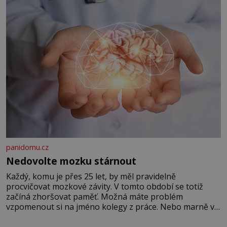
panidomu.cz
Nedovolte mozku stárnout
Každý, komu je přes 25 let, by měl pravidelně
procvičovat mozkové závity. V tomto období se totiž
začíná zhoršovat paměť. Možná máte problém
vzpomenout si na jméno kolegy z práce. Nebo marně v
paměti lovíte název knížky, kterou jste nedávno přečetli.
Je to opravdu tak, s věkem jako kdyby se paměť