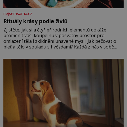
nejsemsama.cz
Rituály krásy podle živlů
Zjistěte, jak síla čtyř přírodních elementů dokáže
proměnit vaši koupelnu v posvátný prostor pro
omlazení těla i zklidnění unavené mysli. Jak pečovat o
pleť a tělo v souladu s hvězdami? Každá z nás v sobě
nese otisk vesmíru, který se projevuje nejen v naší
povaze, ale i v potřebách naší pokožky. Ohnivá znamení
Ženy narozené ve znamení Berana, Lva a Střelce v sobě
nesou žár, odvahu a neutuchající elán. Vaše