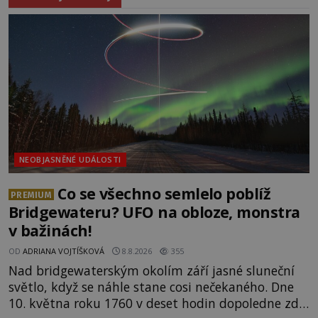
NEOBJASNĚNÉ UDÁLOSTI
Co se všechno semlelo poblíž
PREMIUM
Bridgewateru? UFO na obloze, monstra
v bažinách!
OD
ADRIANA VOJTÍŠKOVÁ
8.8.2026
355
Nad bridgewaterským okolím září jasné sluneční
světlo, když se náhle stane cosi nečekaného. Dne
10. května roku 1760 v deset hodin dopoledne zde