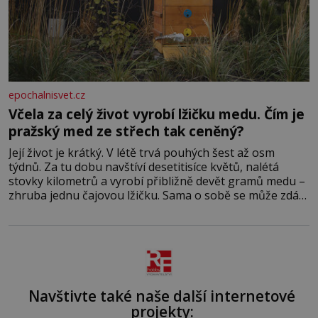
epochalnisvet.cz
Včela za celý život vyrobí lžičku medu. Čím je
pražský med ze střech tak ceněný?
Její život je krátký. V létě trvá pouhých šest až osm
týdnů. Za tu dobu navštíví desetitisíce květů, nalétá
stovky kilometrů a vyrobí přibližně devět gramů medu –
zhruba jednu čajovou lžičku. Sama o sobě se může zdát
bezvýznamná. Teprve když se spojí s dalšími desítkami
tisíc příslušnic svého včelstva, vznikne jeden z
nejdokonalejších organismů
Navštivte také naše další internetové
projekty: