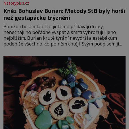
historyplus.cz
Kněz Bohuslav Burian: Metody StB byly horší
než gestapácké trýznění
Ponižují ho a mlátí. Do jídla mu přidávají drogy,
nenechají ho pořádně vyspat a smrtí vyhrožují i jeho
nejbližším. Burian kruté týrání nevydrží a estébákům
podepíše všechno, co po něm chtějí. Svým podpisem jim
potvrdí také to, že na něj během výslechů nikdo nevyvíjel
fyzický ani psychický nátlak. Syn brněnského řezníka
chce být knězem a