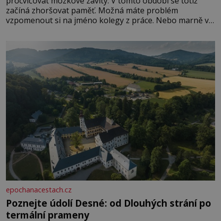
procvičovat mozkové závity. V tomto období se totiž
začíná zhoršovat paměť. Možná máte problém
vzpomenout si na jméno kolegy z práce. Nebo marně v
paměti lovíte název knížky, kterou jste nedávno přečetli.
Je to opravdu tak, s věkem jako kdyby se paměť
rozhodla stávkovat. Cvičte
epochanacestach.cz
Poznejte údolí Desné: od Dlouhých strání po
termální prameny