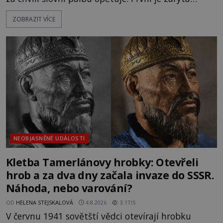
katolička, druhá přesvědčená kališnice. A každá z
ZOBRAZIT VÍCE
nich se usídlí na jedné z věží slavného hradu
Trosky. Šlechtic Ota IV. z Bergova (1399–1452) patří
mezi vůdce protihusitského boje. Za manželku má
skutečně jistou
NEOBJASNĚNÉ UDÁLOSTI
Kletba Tamerlánovy hrobky: Otevřeli
hrob a za dva dny začala invaze do SSSR.
Náhoda, nebo varování?
OD
HELENA STEJSKALOVÁ
4.8.2026
3.1TIS
V červnu 1941 sovětští vědci otevírají hrobku