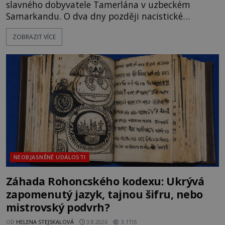
slavného dobyvatele Tamerlána v uzbeckém
Samarkandu. O dva dny později nacistické
Německo zahajuje operaci Barbarossa a napadá
ZOBRAZIT VÍCE
Sovětský svaz. Shoda dat je natolik zarážející, že se
rodí jedna z nejslavnějších „kleteb“ 20. století. Je
na legendě něco pravdy, nebo jde jen o fascinující
souhru okolností? Když antropolog Michail
Gerasimov (1907-1970) a
NEOBJASNĚNÉ UDÁLOSTI
Záhada Rohoncského kodexu: Ukrývá
zapomenutý jazyk, tajnou šifru, nebo
mistrovský podvrh?
OD
HELENA STEJSKALOVÁ
3.8.2026
3.1TIS