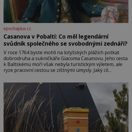
epochaplus.cz
Casanova v Pobaltí: Co měl legendární
svůdník společného se svobodnými zednáři?
V roce 1764 byste mohli na lotyšských plážích potkat
dobrodruha a sukničkáře Giacoma Casanovu. Jeho cesta
k Baltskému moři však nebyla turistickým výletem, ale
ryze pracovní cestou se zištnými úmysly. Jaký cíl
Casanova sledoval, když se například procházel uličkami
lotyšské Rigy? Casanova v Pobaltí kontaktoval tamní
zednářské lóže. Nebyl v této oblasti žádným nováčkem,
protože do zednářské