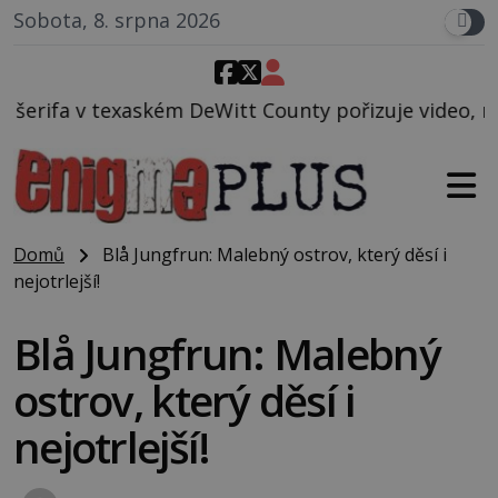
Sobota, 8. srpna 2026
itt County pořizuje video, na kterém před jeho voze
Domů
Blå Jungfrun: Malebný ostrov, který děsí i
nejotrlejší!
Blå Jungfrun: Malebný
ostrov, který děsí i
nejotrlejší!