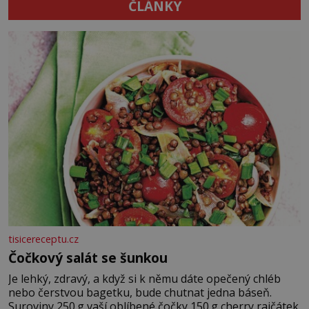
ČLÁNKY
tisicereceptu.cz
Čočkový salát se šunkou
Je lehký, zdravý, a když si k němu dáte opečený chléb
nebo čerstvou bagetku, bude chutnat jedna báseň.
Suroviny 250 g vaší oblíbené čočky 150 g cherry rajčátek