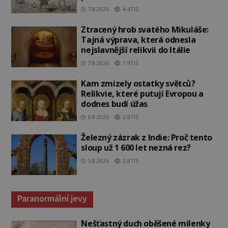
7.8.2026
4.4TIS
Ztracený hrob svatého Mikuláše:
Tajná výprava, která odnesla
nejslavnější relikvii do Itálie
7.8.2026
1.9TIS
Kam zmizely ostatky světců?
Relikvie, které putují Evropou a
dodnes budí úžas
6.8.2026
2.8TIS
Železný zázrak z Indie: Proč tento
sloup už 1 600 let nezná rez?
5.8.2026
2.8TIS
Paranormální jevy
Nešťastný duch oběšené milenky