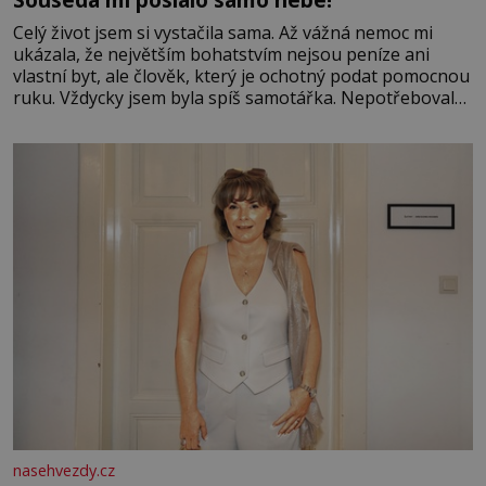
Celý život jsem si vystačila sama. Až vážná nemoc mi
ukázala, že největším bohatstvím nejsou peníze ani
vlastní byt, ale člověk, který je ochotný podat pomocnou
ruku. Vždycky jsem byla spíš samotářka. Nepotřebovala
jsem kolem sebe partu kamarádek ani partnera. Stačily
mi knihy, práce a hlavně klid. Hned po studiích jsem
odešla z rodného města,
nasehvezdy.cz