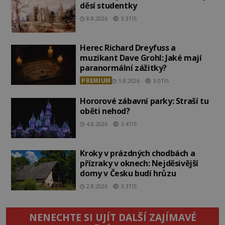
děsí studentky
8.8.2026
3.3TIS
Herec Richard Dreyfuss a
muzikant Dave Grohl: Jaké mají
paranormální zážitky?
PREMIUM
5.8.2026
3.0TIS
Hororové zábavní parky: Straší tu
oběti nehod?
4.8.2026
3.4TIS
Kroky v prázdných chodbách a
přízraky v oknech: Nejděsivější
domy v Česku budí hrůzu
2.8.2026
3.3TIS
NENECHTE SI UJÍT DALŠÍ ZAJÍMAVÉ