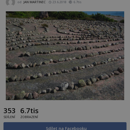
od
JAN MARTINEC
23.6.2018
6.7tis
353
6.7tis
SDÍLENÍ
ZOBRAZENÍ
Sdílet na Facebooku