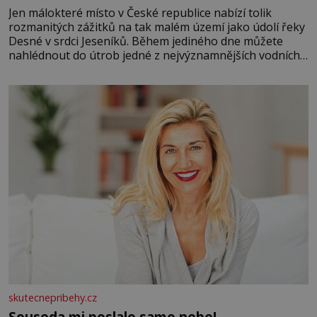
Jen málokteré místo v České republice nabízí tolik
rozmanitých zážitků na tak malém území jako údolí řeky
Desné v srdci Jeseníků. Během jediného dne můžete
nahlédnout do útrob jedné z nejvýznamnějších vodních
elektráren v Evropě, vydat se na horské hřebeny, projet
se na koloběžce a den zakončit poznáváním památek ve
Velkých Losinách nebo v termálním
skutecnepribehy.cz
Souseda mi poslalo samo nebe!