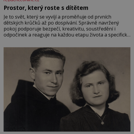
Prostor, který roste s dítětem
Je to svět, který se vyvíjí a proměňuje od prvních
dětských krůčků až po dospívání. Správně navržený
pokoj podporuje bezpečí, kreativitu, soustředění i
odpočinek a reaguje na každou etapu života a specifické
potřeby dítěte. Pro nejmenší je klíčová jednoduchost,
měkkost a bezpečí, proto by pokoj miminka měl působit
především klidně a útulně. Předškolní věk je