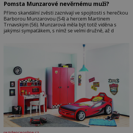
Pomsta Munzarové nevěrnému muži?
Přímo skandální zvěsti zaznívají ve spojitosti s herečkou
Barborou Munzarovou (54) a hercem Martinem
Trnavským (56). Munzarová měla být totiž viděna s
jakýmsi sympaťákem, s nímž se velmi družně, až d
rezidenceonline.cz