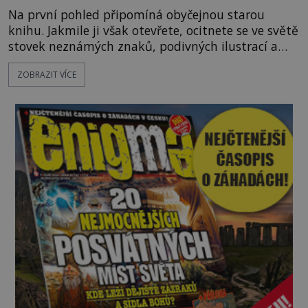
Na první pohled připomíná obyčejnou starou
knihu. Jakmile ji však otevřete, ocitnete se ve světě
stovek neznámých znaků, podivných ilustrací a
textu, který už téměř dvě století vzdoruje všem
ZOBRAZIT VÍCE
pokusům o rozluštění. Rohoncský kodex patří mezi
největší záhady evropských dějin a dodnes nikdo s
jistotou neví, kdo jej napsal, kdy vznikl ani co
vlastně vypráví. Rohoncský kodex se poprvé
objevuje v roce