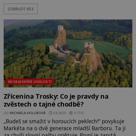
pláž takové netypické zbarvení? Nakolik jsou
ZOBRAZIT VÍCE
pravdivé historky, že zde došlo k nevysvětlitelným
zmizením turistů? Ti, kteří se nebojí, nás mohou
následovat. Vstupujeme na pláž Dumas ve městě
Surat. Gu
NEOBJASNĚNÉ UDÁLOSTI
Zřícenina Trosky: Co je pravdy na
zvěstech o tajné chodbě?
OD
MICHAELA HOLUBOVÁ
5.8.2026
3.1TIS
„Budeš se smažit v horoucích peklech!“ povykuje
Markéta na o dvě generace mladší Barboru. Ta jí
za chvíli slovní palbu opětuje. První je zarytá