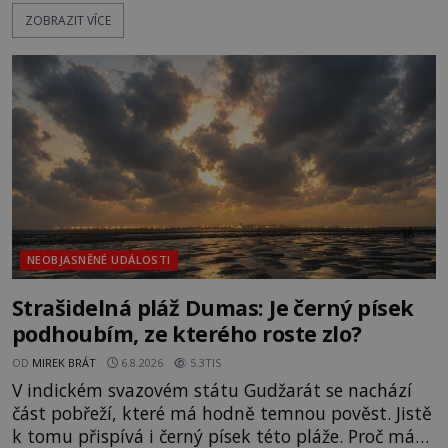
dojde k vůbec prvnímu historicky doloženému
ZOBRAZIT VÍCE
přeletu UFO. Podle záznamů vyzařuje takové
světlo, že vypadá jako „koule hořícího ohně“. Jde
jen o nějaký optický klam, nebo se zde skutečně
právě vznáší mimozemská loď
NEOBJASNĚNÉ UDÁLOSTI
Strašidelná pláž Dumas: Je černý písek
podhoubím, ze kterého roste zlo?
OD
MIREK BRÁT
6.8.2026
5.3TIS
V indickém svazovém státu Gudžarát se nachází
část pobřeží, které má hodně temnou pověst. Jistě
k tomu přispívá i černý písek této pláže. Proč má