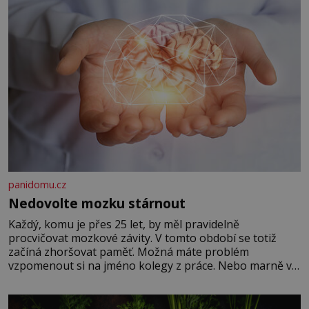
panidomu.cz
Nedovolte mozku stárnout
Každý, komu je přes 25 let, by měl pravidelně
procvičovat mozkové závity. V tomto období se totiž
začíná zhoršovat paměť. Možná máte problém
vzpomenout si na jméno kolegy z práce. Nebo marně v
paměti lovíte název knížky, kterou jste nedávno přečetli.
Je to opravdu tak, s věkem jako kdyby se paměť
rozhodla stávkovat. Cvičte