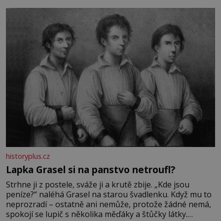
bez které si českou zahradu ani nedokážeme představit.
Její příběh je
historyplus.cz
Lapka Grasel si na panstvo netroufl?
Strhne ji z postele, sváže ji a krutě zbije. „Kde jsou
peníze?“ naléhá Grasel na starou švadlenku. Když mu to
neprozradí – ostatně ani nemůže, protože žádné nemá,
spokojí se lupič s několika měďáky a štůčky látky.