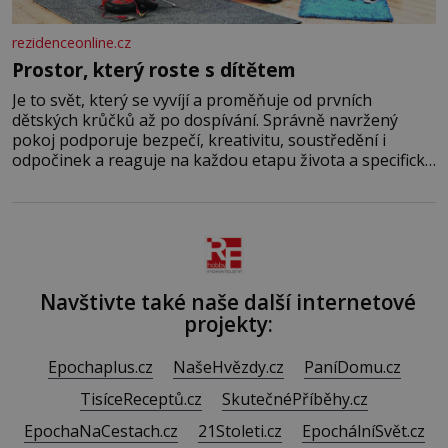
rezidenceonline.cz
Prostor, který roste s dítětem
Je to svět, který se vyvíjí a proměňuje od prvních
dětských krůčků až po dospívání. Správně navržený
pokoj podporuje bezpečí, kreativitu, soustředění i
odpočinek a reaguje na každou etapu života a specifické
potřeby dítěte. Pro nejmenší je klíčová jednoduchost,
měkkost a bezpečí, proto by pokoj miminka měl působit
především klidně a útulně. Předškolní věk je
Navštivte také naše další internetové
projekty:
Epochaplus.cz
NašeHvězdy.cz
PaníDomu.cz
TisíceReceptů.cz
SkutečnéPříběhy.cz
EpochaNaCestach.cz
21Stoleti.cz
EpochálníSvět.cz