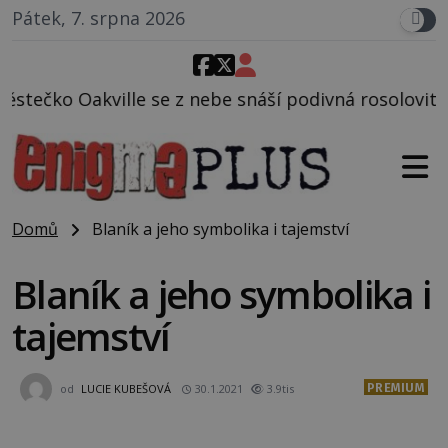
Pátek, 7. srpna 2026
 nebe snáší podivná rosolovitá látka neznámého pův
Domů
Blaník a jeho symbolika i tajemství
Blaník a jeho symbolika i
tajemství
PREMIUM
od
LUCIE KUBEŠOVÁ
30.1.2021
3.9tis