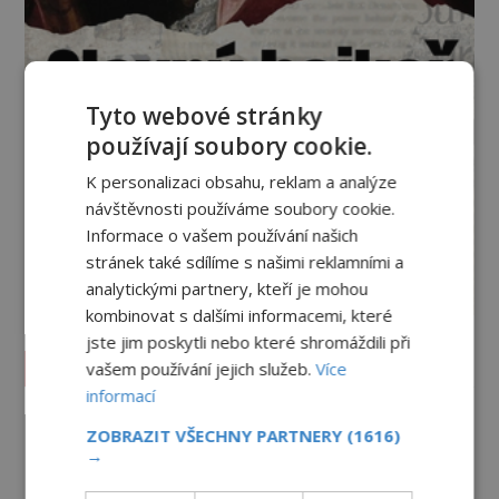
Tyto webové stránky
používají soubory cookie.
K personalizaci obsahu, reklam a analýze
návštěvnosti používáme soubory cookie.
Informace o vašem používání našich
stránek také sdílíme s našimi reklamními a
analytickými partnery, kteří je mohou
kombinovat s dalšími informacemi, které
jste jim poskytli nebo které shromáždili při
Vesmír a technologie
vašem používání jejich služeb.
Více
informací
Co zachycují tajemné snímky
ZOBRAZIT VŠECHNY PARTNERY
(1616)
Marsu? Je na něm přeci jen voda?
→
PREMIUM
7.8.2026
782