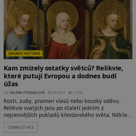
Je to zbožná záchrana před nebezpečím, nebo
promyšlená krádež,
ZÁHADY HISTORIE
Kam zmizely ostatky světců? Relikvie,
které putují Evropou a dodnes budí
úžas
OD
HELENA STEJSKALOVÁ
6.8.2026
2.3TIS
Kosti, zuby, pramen vlasů nebo kousky oděvu.
Relikvie svatých jsou po staletí jedním z
nejcennějších pokladů křesťanského světa. Některé
mají pečlivě doloženou historii, jiné provází
ZOBRAZIT VÍCE
záhady, krádeže i nečekané objevy. Jejich osudy
připomínají dobrodružné romány, přesto se opírají