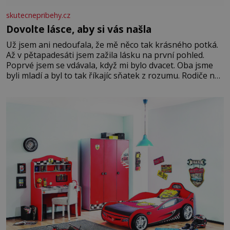
skutecnepribehy.cz
Dovolte lásce, aby si vás našla
Už jsem ani nedoufala, že mě něco tak krásného potká.
Až v pětapadesáti jsem zažila lásku na první pohled.
Poprvé jsem se vdávala, když mi bylo dvacet. Oba jsme
byli mladí a byl to tak říkajíc sňatek z rozumu. Rodiče nás
dali dohromady, Toník byl dobře zaopatřený mladý muž.
Manželství nám oběma moc nesvědčilo, brzy jsme zjistili,
že