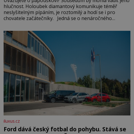
Uvažujete o papouškovi? Sousedům by mohla vadit jeho
hlučnost. Holoubek diamantový komunikuje téměř
neslyšitelným pípáním, je roztomilý a hodí se i pro
chovatele začátečníky. Jedná se o nenáročného
klidného ptáčka, který většinu dne jen posedává. Hodně
času tráví na zemi, kde sbírá zbytky semínek Jeho
domovinou je prakticky celá Austrálie s výjimkou
pobřežní oblasti.
iluxus.cz
Ford dává český fotbal do pohybu. Stává se