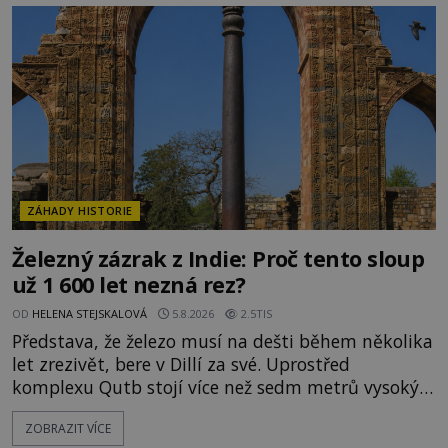
o skutečné historické události. Ve středověké
Evropě mají relikvie mimořádnou hodnotu. Nejsou
jen předmětem úcty
ZÁHADY HISTORIE
Železný zázrak z Indie: Proč tento sloup
už 1 600 let nezná rez?
OD
HELENA STEJSKALOVÁ
5.8.2026
2.5TIS
Představa, že železo musí na dešti během několika
let zrezivět, bere v Dillí za své. Uprostřed
komplexu Qutb stojí více než sedm metrů vysoký
železný sloup, který už přibližně 1 600 let odolává
ZOBRAZIT VÍCE
počasí s jen nepatrnými stopami koroze. Jeho