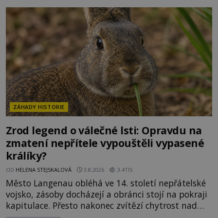
mimořádná trvanlivost dlouho živí legendy o
ztracených technologiích či tajemných
materiálech. Moderní metalurgie však ukazuje, že
skutečné vysvětlení je ješt
ZÁHADY HISTORIE
Zrod legend o válečné lsti: Opravdu na
zmatení nepřítele vypouštěli vypasené
králíky?
OD
HELENA STEJSKALOVÁ
3.8.2026
3.4TIS
Město Langenau obléhá ve 14. století nepřátelské
vojsko, zásoby docházejí a obránci stojí na pokraji
kapitulace. Přesto nakonec zvítězí chytrost nad
hrubou silou. Podle staré německé legendy vypustí