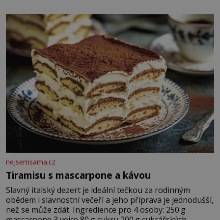
Zraněná žena pár dní nato umírá. Je to muž nebývale
krutý. Jeho činy budí hrůzu ještě dlouho po jeho smrti
nejsemsama.cz
Tiramisu s mascarpone a kávou
Slavný italský dezert je ideální tečkou za rodinným
obědem i slavnostní večeří a jeho příprava je jednodušší,
než se může zdát. Ingredience pro 4 osoby: 250 g
mascarpone 3 vejce 80 g cukru 200 g cukrářských