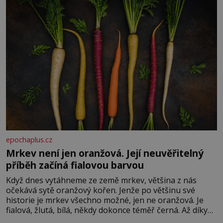
epochaplus.cz
Mrkev není jen oranžová. Její neuvěřitelný
příběh začíná fialovou barvou
Když dnes vytáhneme ze země mrkev, většina z nás
očekává sytě oranžový kořen. Jenže po většinu své
historie je mrkev všechno možné, jen ne oranžová. Je
fialová, žlutá, bílá, někdy dokonce téměř černá. Až díky
stovkám let pečlivého šlechtění se z ní stává zelenina,