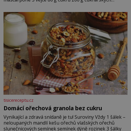
piškotů 250 ml silné kávy 2 lžíce amaretta kakao na
posypání Postup: Oddělte žloutky od bílků. Žloutky
vyšlehejte s cukrem do světlé pěny a postupně do nich
vmíchejte mascarpone, aby vznikl hladký
tisicereceptu.cz
Domácí ořechová granola bez cukru
Vynikající a zdravá snídaně je tu! Suroviny Vždy 1 šálek –
neloupaných mandlí kešu ořechů vlašských ořechů
slunečnicových semínek semínek dýně rozinek 3 šálky