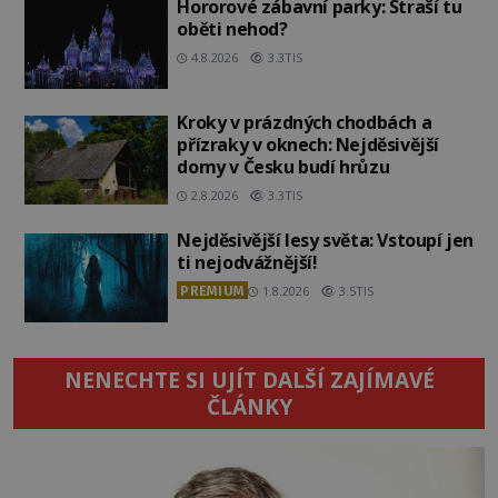
Hororové zábavní parky: Straší tu
oběti nehod?
4.8.2026
3.3TIS
Kroky v prázdných chodbách a
přízraky v oknech: Nejděsivější
domy v Česku budí hrůzu
2.8.2026
3.3TIS
Nejděsivější lesy světa: Vstoupí jen
ti nejodvážnější!
PREMIUM
1.8.2026
3.5TIS
NENECHTE SI UJÍT DALŠÍ ZAJÍMAVÉ
ČLÁNKY