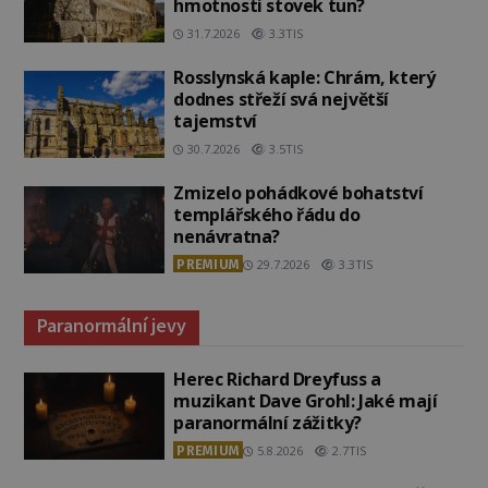
hmotnosti stovek tun?
31.7.2026
3.3TIS
Rosslynská kaple: Chrám, který
dodnes střeží svá největší
tajemství
30.7.2026
3.5TIS
Zmizelo pohádkové bohatství
templářského řádu do
nenávratna?
PREMIUM
29.7.2026
3.3TIS
Paranormální jevy
Herec Richard Dreyfuss a
muzikant Dave Grohl: Jaké mají
paranormální zážitky?
PREMIUM
5.8.2026
2.7TIS