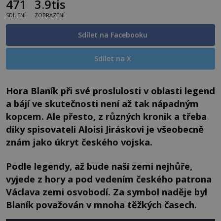
471
3.9tis
SDÍLENÍ
ZOBRAZENÍ
Sdílet na Facebooku
Sdílet na X
Hora Blaník při své proslulosti v oblasti legend
a bájí ve skutečnosti není až tak nápadným
kopcem. Ale přesto, z různých kronik a třeba
díky spisovateli Aloisi Jiráskovi je všeobecně
znám jako úkryt českého vojska.
Podle legendy, až bude naší zemi nejhůře,
vyjede z hory a pod vedením českého patrona
Václava zemi osvobodí. Za symbol naděje byl
Blaník považován v mnoha těžkých časech.