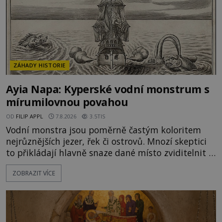
ZÁHADY HISTORIE
Ayia Napa: Kyperské vodní monstrum s
mírumilovnou povahou
OD
FILIP APPL
7.8.2026
3.5TIS
Vodní monstra jsou poměrně častým koloritem
nejrůznějších jezer, řek či ostrovů. Mnozí skeptici
to přikládají hlavně snaze dané místo zviditelnit a
přitáhnout k němu pozornost záhadám
ZOBRAZIT VÍCE
nakloněných turistů. Je to také případ kyperského
tvora jménem Ayia Napa? Nebo se může za
legendami o něm ukrývat nějaký pravdivý základ?
V blízkosti Mysu Greco, jak se přez