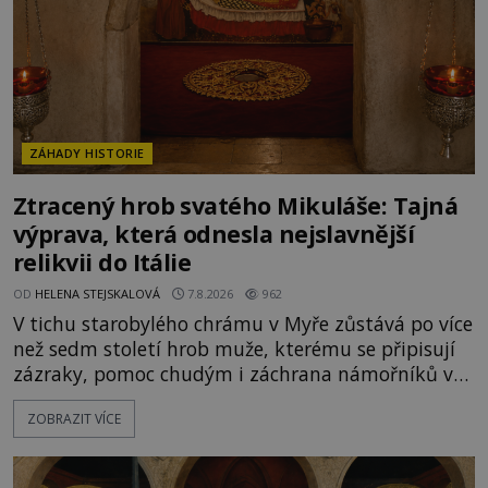
ZÁHADY HISTORIE
Ztracený hrob svatého Mikuláše: Tajná
výprava, která odnesla nejslavnější
relikvii do Itálie
OD
HELENA STEJSKALOVÁ
7.8.2026
962
V tichu starobylého chrámu v Myře zůstává po více
než sedm století hrob muže, kterému se připisují
zázraky, pomoc chudým i záchrana námořníků v
bouřích. Pak ale přichází rok 1087 a klidné místo
ZOBRAZIT VÍCE
se mění v dějiště podivné noční výpravy. Skupina
italských námořníků otevírá hrob svatého
Mikuláše a odváží jeho ostatky přes moře do Bari.