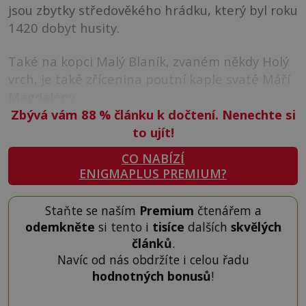
jsou zbytky středověkého hrádku, který byl roku
1420 dobyt husity.
Také na kopci Malý Blaník, zvaném někdy Holý
vrch, je také zřícenina poutní kaple svaté Máří
Magdalény.
Zbývá vám 88
%
článku k dočtení. Nenechte si
to ujít!
CO NABÍZÍ
ENIGMAPLUS PREMIUM?
Staňte se naším
Premium
čtenářem a
odemkněte
si tento i
tisíce
dalších
skvělých
článků
.
Navíc od nás obdržíte i celou řadu
hodnotných bonusů
!