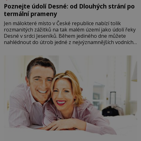
Poznejte údolí Desné: od Dlouhých strání po
termální prameny
Jen málokteré místo v České republice nabízí tolik
rozmanitých zážitků na tak malém území jako údolí řeky
Desné v srdci Jeseníků. Během jediného dne můžete
nahlédnout do útrob jedné z nejvýznamnějších vodních
elektráren v Evropě, vydat se na horské hřebeny, projet
se na koloběžce a den zakončit poznáváním památek ve
Velkých Losinách nebo v termálním