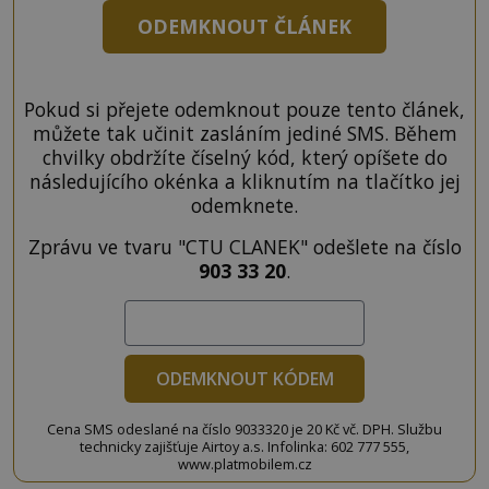
ODEMKNOUT ČLÁNEK
Pokud si přejete odemknout pouze tento článek,
můžete tak učinit zasláním jediné SMS. Během
chvilky obdržíte číselný kód, který opíšete do
následujícího okénka a kliknutím na tlačítko jej
odemknete.
Zprávu ve tvaru "CTU CLANEK" odešlete na číslo
903 33 20
.
ODEMKNOUT KÓDEM
Cena SMS odeslané na číslo 9033320 je 20 Kč vč. DPH. Službu
technicky zajišťuje Airtoy a.s. Infolinka: 602 777 555,
www.platmobilem.cz