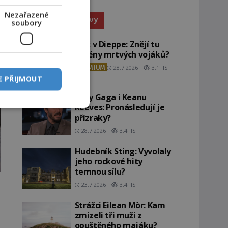
Nezařazené
Paranormální jevy
soubory
Pláž v Dieppe: Znějí tu
ozvěny mrtvých vojáků?
PREMIUM
28.7.2026
3.1TIS
E PŘIJMOUT
Lady Gaga i Keanu
Reeves: Pronásledují je
přízraky?
28.7.2026
3.4TIS
Hudebník Sting: Vyvolaly
jeho rockové hity
temnou sílu?
23.7.2026
3.4TIS
Strážci Eilean Mòr: Kam
zmizeli tři muži z
opuštěného majáku?