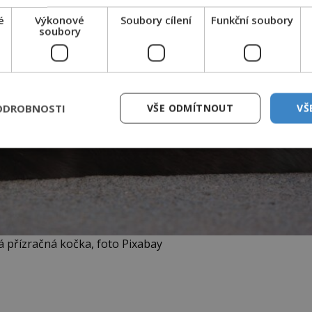
é
Výkonové
Soubory cílení
Funkční soubory
soubory
ODROBNOSTI
VŠE ODMÍTNOUT
VŠ
 přízračná kočka, foto Pixabay