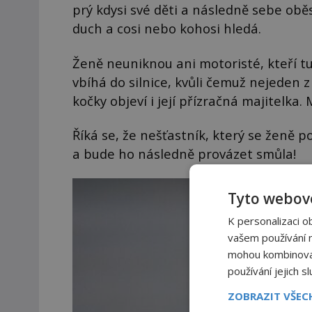
prý kdysi své děti a následně sebe oběsi
duch a cosi nebo kohosi hledá.
Ženě neuniknou ani motoristé, kteří tu
vbíhá do silnice, kvůli čemuž nejeden z
kočky objeví i její přízračná majitelka.
Říká se, že nešťastník, který se ženě 
a bude ho následně provázet smůla!
Tyto webové
K personalizaci o
vašem používání na
mohou kombinovat 
používání jejich s
ZOBRAZIT VŠE