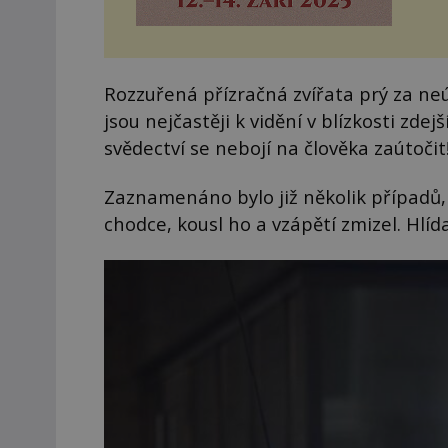
Rozzuřená přízračná zvířata prý za neú
jsou nejčastěji k vidění v blízkosti zd
svědectví se nebojí na člověka zaútočit
Zaznamenáno bylo již několik případů,
chodce, kousl ho a vzápětí zmizel. Hlíd