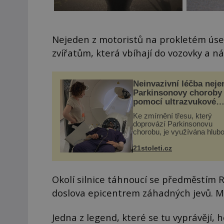
Nejeden z motoristů na prokletém úsek
zvířatům, která vbíhají do vozovky a ná
Neinvazivní léčba neje
Parkinsonovy choroby
pomocí ultrazvukové
„helmy“
Ke zmírnění třesu, který
doprovází Parkinsonovu
chorobu, je využívána hlub
mozková stimulace, která 
vyžaduje vysoce invazivní
21stoleti.cz
zákrok. Ultrazvuk zase nen
vhodný k dostatečně přes
zacílení ...
Okolí silnice táhnoucí se předměstím R
doslova epicentrem záhadných jevů. Mn
Jedna z legend, které se tu vyprávějí, 