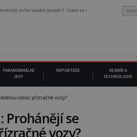
 soudce Joseph F. Crater se 6. srpna 1930 navečeří ve své oblíbené res
PARANORMÁLNÍ
REPORTÁŽE
VESMÍR A
JEVY
TECHNOLOGIE
letou silnicí přízračné vozy?
: Prohánějí se
přízračné vozy?