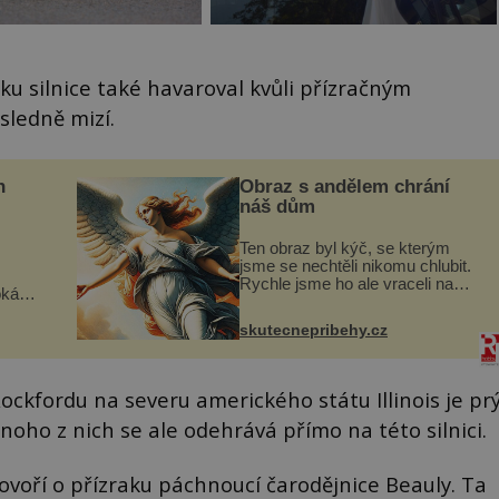
u silnice také havaroval kvůli přízračným
sledně mizí.
n
Obraz s andělem chrání
náš dům
Ten obraz byl kýč, se kterým
jsme se nechtěli nikomu chlubit.
Rychle jsme ho ale vraceli na
oká
jeho místo. S manželem Vaškem
však
jsme si pořídili chaloupku, takový
skutecnepribehy.cz
domek na severu Čech, kde
í
jsme si naplánova...
nému
ockfordu na severu amerického státu Illinois je pr
oho z nich se ale odehrává přímo na této silnici.
hovoří o přízraku páchnoucí čarodějnice Beauly. Ta