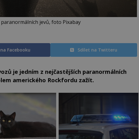
m paranormálních jevů, foto Pixabay
t na Facebooku
Sdílet na Twitteru
vozů je jedním z nejčastějších paranormálních
 kolem amerického Rockfordu zažít.