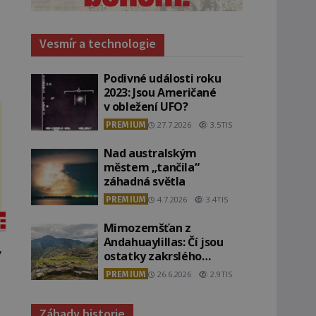
Vesmír a technologie
Podivné události roku
2023: Jsou Američané
v obležení UFO?
PREMIUM
27.7.2026
3.5TIS
Nad australským
městem „tančila“
záhadná světla
PREMIUM
4.7.2026
3.4TIS
Mimozemšťan z
Andahuaylillas: Čí jsou
ý
ostatky zakrslého
stvoření s ohromnou
PREMIUM
26.6.2026
2.9TIS
lebkou?
Záhady historie