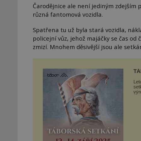
Čarodějnice ale není jediným zdejším p
různá fantomová vozidla.
Spatřena tu už byla stará vozidla, nák
policejní vůz, jehož majáčky se čas od
zmizí. Mnohem děsivější jsou ale setká
TÁ
Let
set
výr
Žižk