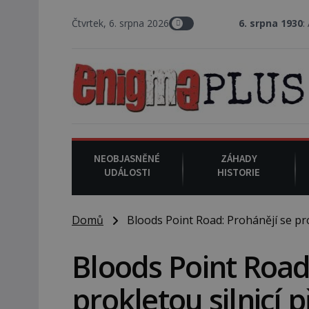
Čtvrtek, 6. srpna 2026
6. srpna 1930
: Americký vrchní
NEOBJASNĚNÉ
ZÁHADY
UDÁLOSTI
HISTORIE
Domů
Bloods Point Road: Prohánějí se prok
Bloods Point Road
prokletou silnicí 