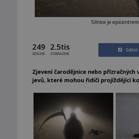
Silnice je epicentre
249
2.5tis
Sdíle
SDÍLENÍ
ZOBRAZENÍ
Zjevení čarodějnice nebo přízračných 
jevů, které mohou řidiči projíždějící