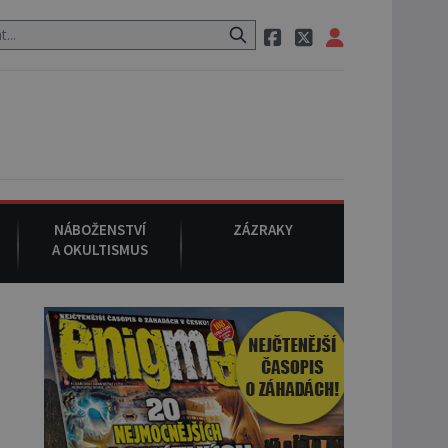
tauraci, pak si na ulici zavolá taxi, nasedne do něj a už ho nikdy nik
NÁBOŽENSTVÍ
ZÁZRAKY
A OKULTISMUS