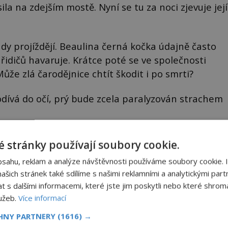
la na zdejším mostě. Nyní se tu za noci zjevuje její
dy projíždějí. Beaulina černá kočka údajně často
 řidičů havaruje. Krátce poté se ve společnosti
 Může zlá čarodějnice chtít škodit i po smrti?
podívá do očí, prý bude zcela paralyzován strachem
 stránky používají soubory cookie.
bsahu, reklam a analýze návštěvnosti používáme soubory cookie. 
šich stránek také sdílíme s našimi reklamními a analytickými partn
s dalšími informacemi, které jste jim poskytli nebo které shromá
lužeb.
Více informací
CHNY PARTNERY
(1616) →