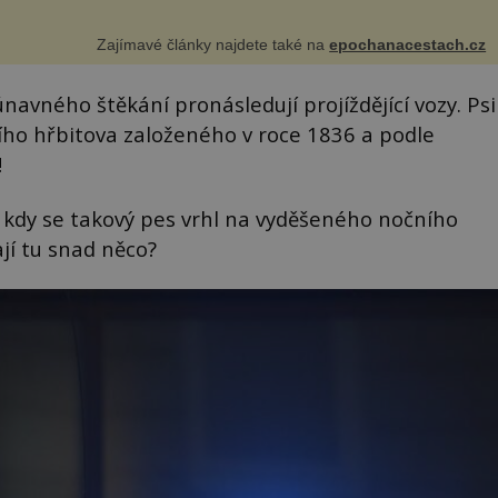
Zajímavé články najdete také na
epochanacestach.cz
navného štěkání pronásledují projíždějící vozy. Psi
ejšího hřbitova založeného v roce 1836 a podle
!
 kdy se takový pes vrhl na vyděšeného nočního
ají tu snad něco?