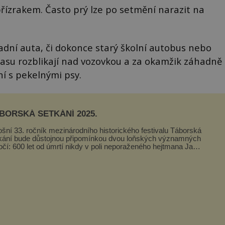
řízrakem. Často prý lze po setmění narazit na
ladní auta, či dokonce starý školní autobus nebo
 času rozblikají nad vozovkou a za okamžik záhadně
ní s pekelnými psy.
BORSKÁ SETKÁNÍ 2025.
ošní 33. ročník mezinárodního historického festivalu Táborská
kání bude důstojnou připomínkou dvou loňských významných
očí: 600 let od úmrtí nikdy v poli neporaženého hejtmana Jana
y z Tr...