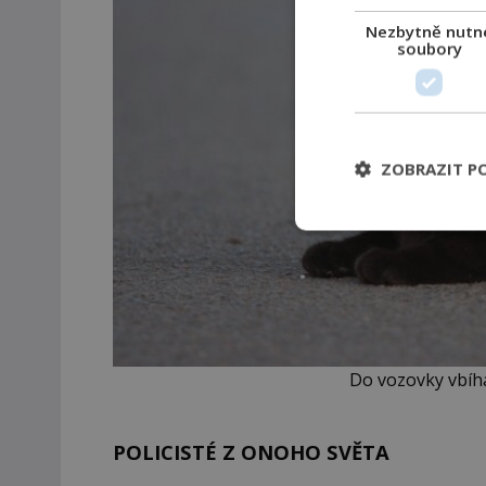
Nezbytně nutn
soubory
ZOBRAZIT P
Do vozovky vbíhá
POLICISTÉ Z ONOHO SVĚTA