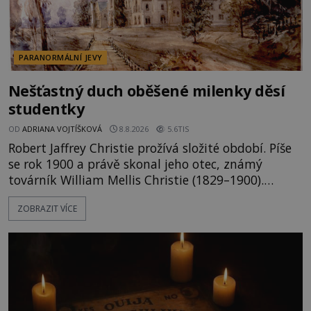
PARANORMÁLNÍ JEVY
Nešťastný duch oběšené milenky děsí
studentky
OD
ADRIANA VOJTÍŠKOVÁ
8.8.2026
5.6TIS
Robert Jaffrey Christie prožívá složité období. Píše
se rok 1900 a právě skonal jeho otec, známý
továrník William Mellis Christie (1829–1900).
Smutná událost je ale doprovázena ohromným
ZOBRAZIT VÍCE
dědictvím... Robertu připadne rodinné sídlo v
Torontu. Takový majetek skýtá řadu výhod, avšak
ta, na niž přijde Robert, by jen tak někoho
nenapadla. N