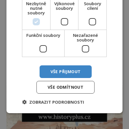
Nezbytně
Výkonové
Soubory
nutné
soubory
cílení
soubory
Funkční soubory
Nezařazené
soubory
VŠE PŘIJMOUT
reklama
VŠE ODMÍTNOUT
ZOBRAZIT PODROBNOSTI