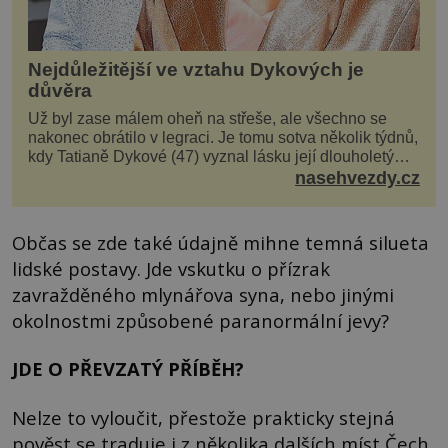
Nejdůležitější ve vztahu Dykových je
důvěra
Už byl zase málem oheň na střeše, ale všechno se
nakonec obrátilo v legraci. Je tomu sotva několik týdnů,
kdy Tatianě Dykové (47) vyznal lásku její dlouholetý
kolega a kamarád. Lidé si hned mysleli, ž...
nasehvezdy.cz
Občas se zde také údajně mihne temná silueta
lidské postavy. Jde vskutku o přízrak
zavražděného mlynářova syna, nebo jinými
okolnostmi způsobené paranormální jevy?
JDE O PŘEVZATÝ PŘÍBĚH?
Nelze to vyloučit, přestože prakticky stejná
pověst se traduje i z několika dalších míst Čech,