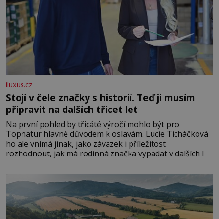
iluxus.cz
Stojí v čele značky s historií. Teď ji musím
připravit na dalších třicet let
Na první pohled by třicáté výročí mohlo být pro
Topnatur hlavně důvodem k oslavám. Lucie Ticháčková
ho ale vnímá jinak, jako závazek i příležitost
rozhodnout, jak má rodinná značka vypadat v dalších l