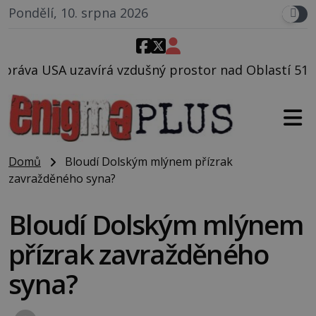
Pondělí, 10. srpna 2026
dušný prostor nad Oblastí 51, mohlo to souviset s te
Domů
Bloudí Dolským mlýnem přízrak
zavražděného syna?
Bloudí Dolským mlýnem
přízrak zavražděného
syna?