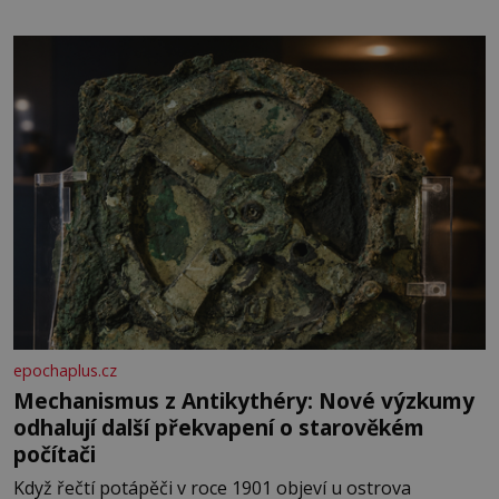
epochaplus.cz
Mechanismus z Antikythéry: Nové výzkumy
odhalují další překvapení o starověkém
počítači
Když řečtí potápěči v roce 1901 objeví u ostrova