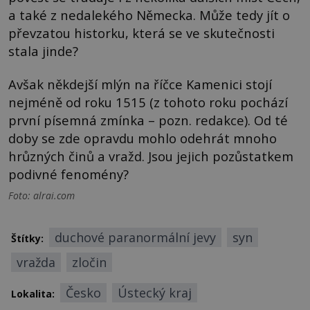
a také z nedalekého Německa. Může tedy jít o
převzatou historku, která se ve skutečnosti
stala jinde?
Avšak někdejší mlýn na říčce Kamenici stojí
nejméně od roku 1515 (z tohoto roku pochází
první písemná zmínka – pozn. redakce). Od té
doby se zde opravdu mohlo odehrát mnoho
hrůzných činů a vražd. Jsou jejich pozůstatkem
podivné fenomény?
Foto: alrai.com
duchové paranormální jevy
syn
Štítky:
vražda
zločin
Česko
Ústecký kraj
Lokalita: