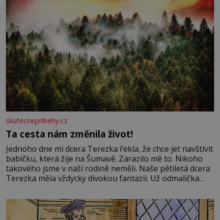
skutecnepribehy.cz
Ta cesta nám změnila život!
Jednoho dne mi dcera Terezka řekla, že chce jet navštívit
babičku, která žije na Šumavě. Zarazilo mě to. Nikoho
takového jsme v naší rodině neměli. Naše pětiletá dcera
Terezka měla vždycky divokou fantazii. Už odmalička
milovala svět pohádek. Každou chvilku mi říkala, že se jí
zdálo o jednorožcích, krásných princeznách, statečných
rytířích a létajících dracích.