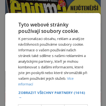
byste se je navštívit? [gallery ids="17
Tyto webové stránky
používají soubory cookie.
K personalizaci obsahu, reklam a analýze
návštěvnosti používáme soubory cookie.
Informace o vašem používání našich
stránek také sdílíme s našimi reklamními a
analytickými partnery, kteří je mohou
kombinovat s dalšími informacemi, které
jste jim poskytli nebo které shromáždili při
vašem používání jejich služeb.
Více
informací
ZOBRAZIT VŠECHNY PARTNERY
(1616)
→
PROLISTOVAT ČASOPIS