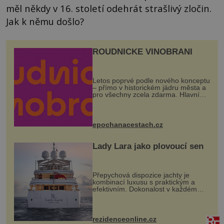
měl někdy v 16. století odehrát strašlivý zločin.
Jak k němu došlo?
ROUDNICKÉ VINOBRANÍ
Letos poprvé podle nového konceptu
– přímo v historickém jádru města a
pro všechny zcela zdarma. Hlavní
program se odehraje na Karlově a
Husově náměstí. Návštěvníci se
mohou těšit na víno, burčák, pes...
epochanacestach.cz
Lady Lara jako plovoucí sen
Přepychová dispozice jachty je
kombinací luxusu s praktickým a
efektivním. Dokonalost v každém
detailu představuje značka Fendi
Casa, kterou byly vybaveny její
paluby. Monacký přístav nabízí
každoročn...
rezidenceonline.cz