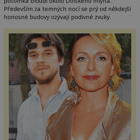
potomka bloudí okolo Dolského mlýna.
Především za temných nocí se prý od někdejší
honosné budovy ozývají podivné zvuky.