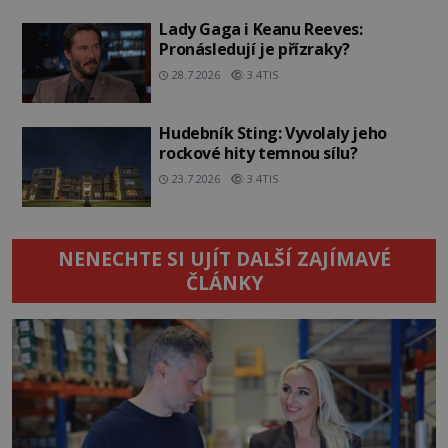
Lady Gaga i Keanu Reeves:
Pronásledují je přízraky?
28.7.2026
3.4TIS
Hudebník Sting: Vyvolaly jeho
rockové hity temnou sílu?
23.7.2026
3.4TIS
NENECHTE SI UJÍT DALŠÍ ZAJÍMAVÉ
ČLÁNKY