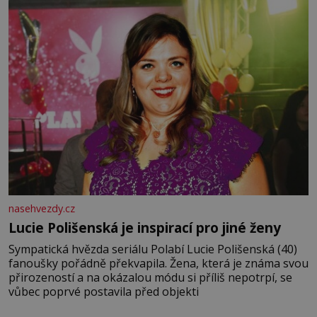
v roce 1603 vystřídal
nasehvezdy.cz
Lucie Polišenská je inspirací pro jiné ženy
Sympatická hvězda seriálu Polabí Lucie Polišenská (40)
fanoušky pořádně překvapila. Žena, která je známa svou
přirozeností a na okázalou módu si příliš nepotrpí, se
vůbec poprvé postavila před objekti