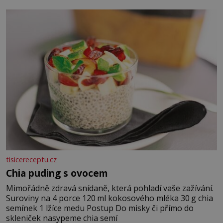
sezamového oleje ✿ 1 lžičku chilli ✿ 1 lžičku cukru ✿ 1
jarní cibulku ✿ 1 lžíci sezamových semínek
tisicereceptu.cz
Chia puding s ovocem
Mimořádně zdravá snídaně, která pohladí vaše zažívání.
Suroviny na 4 porce 120 ml kokosového mléka 30 g chia
semínek 1 lžíce medu Postup Do misky či přímo do
skleniček nasypeme chia semí