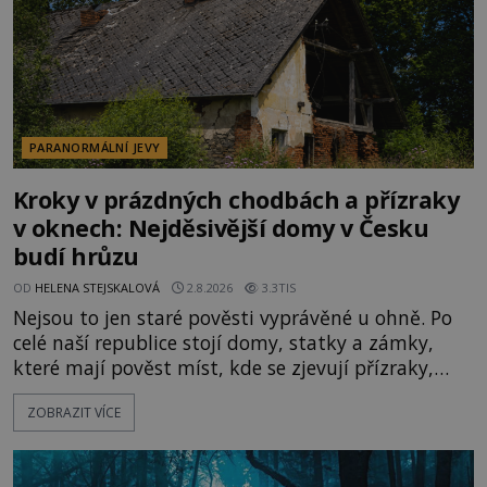
PARANORMÁLNÍ JEVY
Kroky v prázdných chodbách a přízraky
v oknech: Nejděsivější domy v Česku
budí hrůzu
OD
HELENA STEJSKALOVÁ
2.8.2026
3.3TIS
Nejsou to jen staré pověsti vyprávěné u ohně. Po
celé naší republice stojí domy, statky a zámky,
které mají pověst míst, kde se zjevují přízraky,
ozývají nevysvětlitelné zvuky nebo se dějí podivné
ZOBRAZIT VÍCE
jevy. Zatímco historici většinou hledají racionální
vysvětlení, záhadologové upozorňují, že některé
lokality vykazují nápadně podobná svědectví po