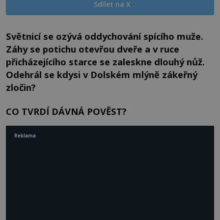
Sdílet na X
Světnicí se ozývá oddychování spícího muže.
Záhy se potichu otevřou dveře a v ruce
přicházejícího starce se zaleskne dlouhý nůž.
Odehrál se kdysi v Dolském mlýně zákeřný
zločin?
CO TVRDÍ DÁVNÁ POVĚST?
Reklama