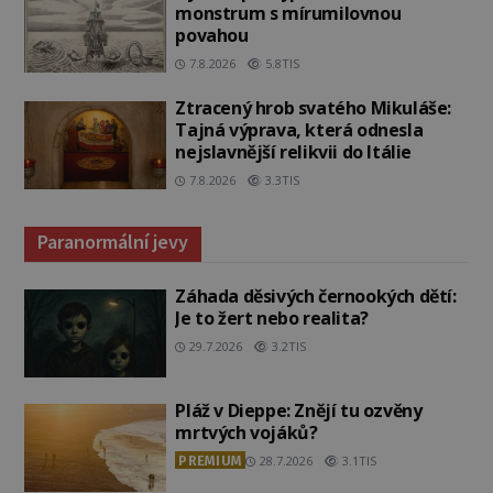
monstrum s mírumilovnou
povahou
7.8.2026
5.8TIS
Ztracený hrob svatého Mikuláše:
Tajná výprava, která odnesla
nejslavnější relikvii do Itálie
7.8.2026
3.3TIS
Paranormální jevy
Záhada děsivých černookých dětí:
Je to žert nebo realita?
29.7.2026
3.2TIS
Pláž v Dieppe: Znějí tu ozvěny
mrtvých vojáků?
PREMIUM
28.7.2026
3.1TIS