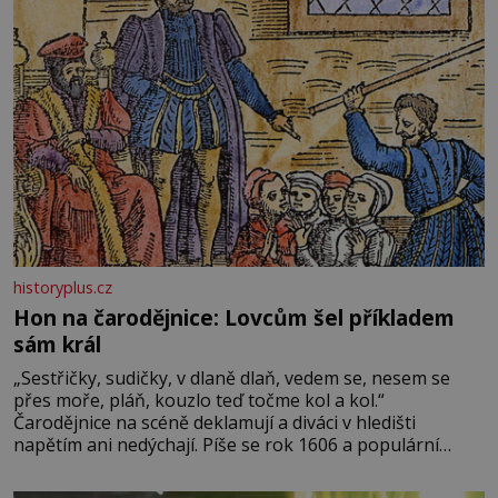
historyplus.cz
Hon na čarodějnice: Lovcům šel příkladem
sám král
„Sestřičky, sudičky, v dlaně dlaň, vedem se, nesem se
přes moře, pláň, kouzlo teď točme kol a kol.“
Čarodějnice na scéně deklamují a diváci v hledišti
napětím ani nedýchají. Píše se rok 1606 a populární
anglický dramatik William Shakespeare uvádí svou
Tragédii o Macbethovi. Napsal ji pro krále Jakuba I., jenž