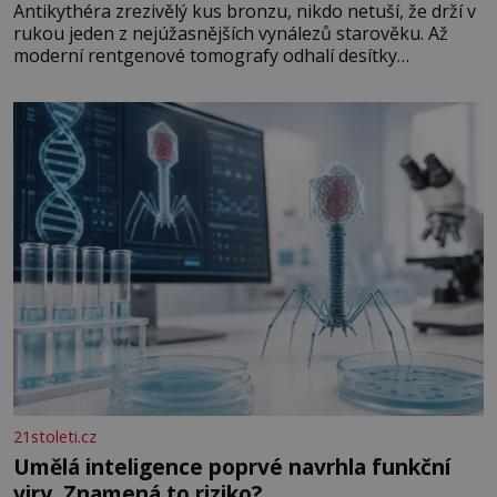
Antikythéra zrezivělý kus bronzu, nikdo netuší, že drží v
rukou jeden z nejúžasnějších vynálezů starověku. Až
moderní rentgenové tomografy odhalí desítky
ozubených kol ukrytých uvnitř. Mechanismus z
Antikythéry je dnes považován za nejstarší známý
analogový počítač na světě. Přesto ani po více než sto
letech výzkumu
21stoleti.cz
Umělá inteligence poprvé navrhla funkční
viry. Znamená to riziko?