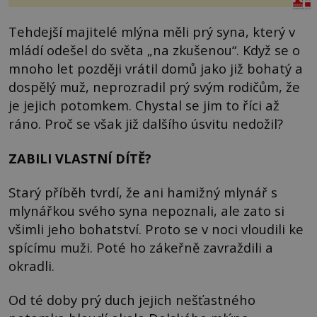
Tehdejší majitelé mlýna měli prý syna, který v
mládí odešel do světa „na zkušenou“. Když se o
mnoho let později vrátil domů jako již bohatý a
dospělý muž, neprozradil prý svým rodičům, že
je jejich potomkem. Chystal se jim to říci až
ráno. Proč se však již dalšího úsvitu nedožil?
ZABILI VLASTNÍ DÍTĚ?
Starý příběh tvrdí, že ani hamižný mlynář s
mlynářkou svého syna nepoznali, ale zato si
všimli jeho bohatství. Proto se v noci vloudili ke
spícímu muži. Poté ho zákeřně zavraždili a
okradli.
Od té doby prý duch jejich nešťastného