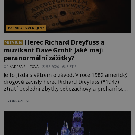
PARANORMÁLNÍ JEVY
Herec Richard Dreyfuss a
PREMIUM
muzikant Dave Grohl: Jaké mají
paranormální zážitky?
OD
ANDREA ŠULCOVÁ
5.8.2026
3.3TIS
Je to jízda s větrem o závod. V roce 1982 americký
drogově závislý herec Richard Dreyfuss (*1947)
ztratí poslední zbytky sebezáchovy a prohání se
po silnicích ve svém mercedesu jako utržený ze
ZOBRAZIT VÍCE
řetězu. Vše vyvrcholí katastrofou, když to Dreyfuss
napálí v plné rychlosti do stromu! Policie ve vraku
následně nalezne schovaný kokain. Tímto
momentem se slavnému