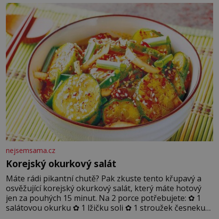
nejsemsama.cz
Korejský okurkový salát
Máte rádi pikantní chutě? Pak zkuste tento křupavý a
osvěžující korejský okurkový salát, který máte hotový
jen za pouhých 15 minut. Na 2 porce potřebujete: ✿ 1
salátovou okurku ✿ 1 lžičku soli ✿ 1 stroužek česneku
✿ 1 lžíci sójové omáčky ✿ 1 lžíci rýžového octa ✿ 1 lžičku