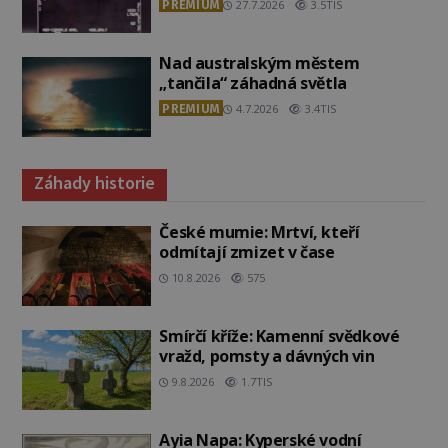
PREMIUM
27.7.2026
3.5TIS
Nad australským městem
„tančila“ záhadná světla
PREMIUM
4.7.2026
3.4TIS
Záhady historie
České mumie: Mrtví, kteří
odmítají zmizet v čase
10.8.2026
575
Smírčí kříže: Kamenní svědkové
vražd, pomsty a dávných vin
9.8.2026
1.7TIS
Ayia Napa: Kyperské vodní