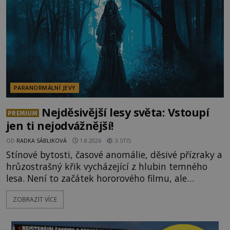
celé generace. A právě tato opakující se svědectví
ud
PARANORMÁLNÍ JEVY
Nejděsivější lesy světa: Vstoupí
PREMIUM
jen ti nejodvážnější!
OD
RADKA SÁBLIKOVÁ
1.8.2026
3.5TIS
Stínové bytosti, časové anomálie, děsivé přízraky a
hrůzostrašný křik vycházející z hlubin temného
lesa. Není to začátek hororového filmu, ale
události, které popisují návštěvníci lesů, které jsou
ZOBRAZIT VÍCE
označovány jako nejděsivější na světě. Lidé bydlící
v jejich blízkosti se jim i za bílého dne obloukem
vyhýbají! Už jste o těchto lesích slyšeli? A odvážili