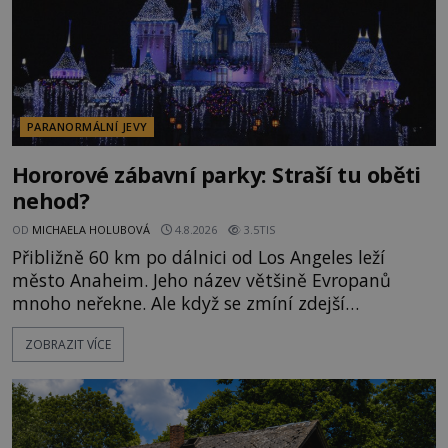
PARANORMÁLNÍ JEVY
Hororové zábavní parky: Straší tu oběti
nehod?
OD
MICHAELA HOLUBOVÁ
4.8.2026
3.5TIS
Přibližně 60 km po dálnici od Los Angeles leží
město Anaheim. Jeho název většině Evropanů
mnoho neřekne. Ale když se zmíní zdejší
Disneyland, je hned jasno. Zábavní park vyroste na
ZOBRAZIT VÍCE
poklidném místě bývalého sadu pomerančovníků.
Klid tu teď rozhodně nepanuje, park navštíví
kolem 17 000 000 zábavychtivých lidí ročně. A ač je
velká snaha to utajit, někteří z