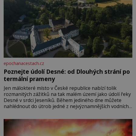
epochanacestach.cz
Poznejte údolí Desné: od Dlouhých strání po
termální prameny
Jen málokteré místo v České republice nabízí tolik
rozmanitých zážitků na tak malém území jako údolí řeky
Desné v srdci Jeseníků. Během jediného dne můžete
nahlédnout do útrob jedné z nejvýznamnějších vodních
elektráren v Evropě, vydat se na horské hřebeny, projet
se na koloběžce a den zakončit poznáváním památek ve
Velkých Losinách nebo v termálním