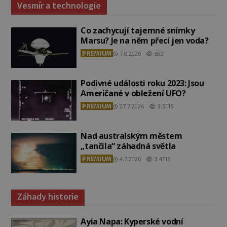
Vesmír a technologie
Co zachycují tajemné snímky
Marsu? Je na něm přeci jen voda?
PREMIUM
7.8.2026
592
Podivné události roku 2023: Jsou
Američané v obležení UFO?
PREMIUM
27.7.2026
3.5TIS
Nad australským městem
„tančila“ záhadná světla
PREMIUM
4.7.2026
3.4TIS
Záhady historie
Ayia Napa: Kyperské vodní