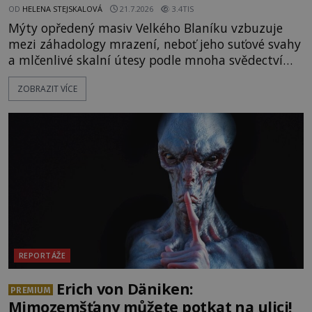
OD
HELENA STEJSKALOVÁ
21.7.2026
3.4TIS
Mýty opředený masiv Velkého Blaníku vzbuzuje
mezi záhadology mrazení, neboť jeho suťové svahy
a mlčenlivé skalní útesy podle mnoha svědectví
fungují jako anomální zóny, kde selhává lidské
ZOBRAZIT VÍCE
vnímání času i prostoru. Geologické anomálie hory
nenechávají nikoho chladným a esoterici i
badatelé zde odkrývají indicie, které propojují
prastaré pohanské kulty, keltské svatyně a zprávy
o lidech, kteří v
REPORTÁŽE
Erich von Däniken:
PREMIUM
Mimozemšťany můžete potkat na ulici!