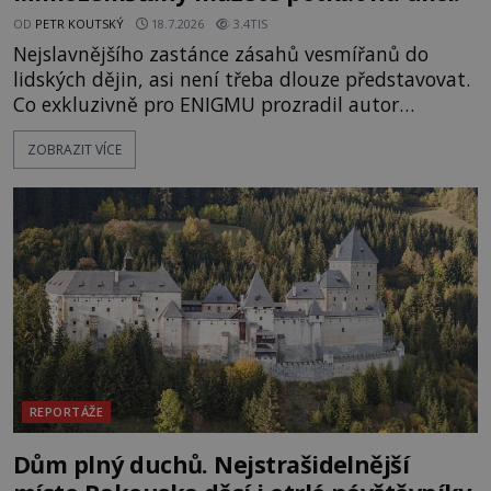
OD
PETR KOUTSKÝ
18.7.2026
3.4TIS
Nejslavnějšího zastánce zásahů vesmířanů do
lidských dějin, asi není třeba dlouze představovat.
Co exkluzivně pro ENIGMU prozradil autor
Vzpomínek na budoucnost, švýcarský badatel
ZOBRAZIT VÍCE
Erich von Däniken? Orbitální stanice Viking 1
přelétá na oběžné dráze nad rudou planetou. Když
je umělá družice od povrchu Marsu vzdálena asi
1873 kilometrů, nachá
REPORTÁŽE
Dům plný duchů. Nejstrašidelnější