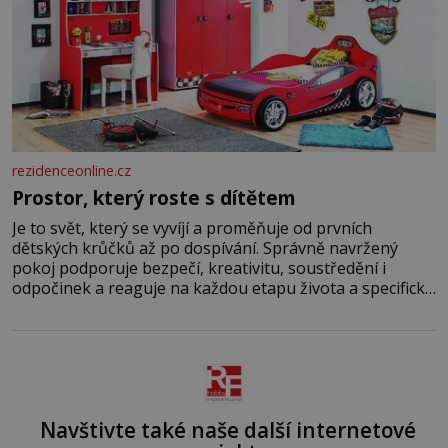
rezidenceonline.cz
Prostor, který roste s dítětem
Je to svět, který se vyvíjí a proměňuje od prvních
dětských krůčků až po dospívání. Správně navržený
pokoj podporuje bezpečí, kreativitu, soustředění i
odpočinek a reaguje na každou etapu života a specifické
potřeby dítěte. Pro nejmenší je klíčová jednoduchost,
měkkost a bezpečí, proto by pokoj miminka měl působit
především klidně a útulně. Předškolní věk je
Navštivte také naše další internetové