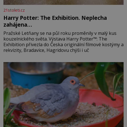
21stoleti.cz
Harry Potter: The Exhibition. Neplecha
zahájena…
Pražské Letňany se na půl roku proměnily v malý kus
kouzelnického světa. Výstava Harry Potter™: The
Exhibition přivezla do Česka originální filmové kostýmy a
rekvizity, Bradavice, Hagridovu chýši i uč