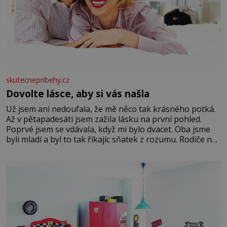
skutecnepribehy.cz
Dovolte lásce, aby si vás našla
Už jsem ani nedoufala, že mě něco tak krásného potká.
Až v pětapadesáti jsem zažila lásku na první pohled.
Poprvé jsem se vdávala, když mi bylo dvacet. Oba jsme
byli mladí a byl to tak říkajíc sňatek z rozumu. Rodiče nás
dali dohromady, Toník byl dobře zaopatřený mladý muž.
Manželství nám oběma moc nesvědčilo, brzy jsme zjistili,
že