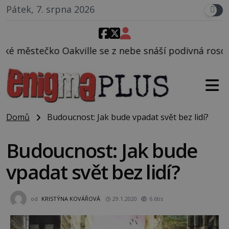
Pátek, 7. srpna 2026
e z nebe snáší podivná rosolovitá látka neznámého 
Domů
Budoucnost: Jak bude vpadat svět bez lidí?
Budoucnost: Jak bude
vpadat svět bez lidí?
od
KRISTÝNA KOVÁŘOVÁ
29.1.2020
6.6tis