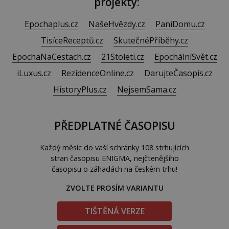
projekty:
Epochaplus.cz
NašeHvězdy.cz
PaníDomu.cz
TisíceReceptů.cz
SkutečnéPříběhy.cz
EpochaNaCestach.cz
21Stoleti.cz
EpochálníSvět.cz
iLuxus.cz
RezidenceOnline.cz
DarujteČasopis.cz
HistoryPlus.cz
NejsemSama.cz
PŘEDPLATNÉ ČASOPISU
Každý měsíc do vaší schránky 108 strhujících
stran časopisu ENIGMA, nejčtenějšího
časopisu o záhadách na českém trhu!
ZVOLTE PROSÍM VARIANTU
TIŠTĚNÁ VERZE