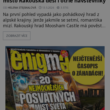
místo Rakouska děsí i otrlé návštěvníky
OD
HELENA STEJSKALOVÁ
13.5.2026
3.5TIS
Na první pohled vypadá jako pohádkový hrad z
alpské krajiny. Jenže jakmile se setmí, romantika
mizí. Rakouský hrad Moosham Castle má pověst
nejděsivějšího domu v celé zemi. Lidé tu údajně
ZOBRAZIT VÍCE
slyší kroky v prázdných chodbách, šeptání ze zdí i
nářek mrtvých. A záhadologové tvrdí, že zdejší
temná minulost mohla zanechat něco, co se
dodnes nepodařilo vysvětlit. Kamenný hrad stojí v
horách Salcburska u