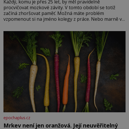
Každý, komu je přes 25 let, by měl pravidelně
procvičovat mozkové závity. V tomto období se totiž
začíná zhoršovat paměť. Možná máte problém
vzpomenout si na jméno kolegy z práce. Nebo marně v
paměti lovíte název knížky, kterou jste nedávno přečetli.
Je to opravdu tak, s věkem jako kdyby se paměť
rozhodla stávkovat. Cvičte
epochaplus.cz
Mrkev není jen oranžová. Její neuvěřitelný