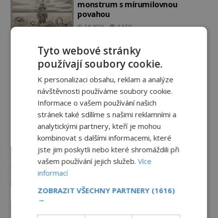
monstrum s mírumilovnou
povahou
7.8.2026
3.3TIS
Ztracený hrob svatého Mikuláše:
Tyto webové stránky
Tajná výprava, která odnesla
používají soubory cookie.
nejslavnější relikvii do Itálie
K personalizaci obsahu, reklam a analýze
7.8.2026
772
návštěvnosti používáme soubory cookie.
Kam zmizely ostatky světců?
Informace o vašem používání našich
Relikvie, které putují Evropou a
stránek také sdílíme s našimi reklamními a
dodnes budí úžas
analytickými partnery, kteří je mohou
6.8.2026
2.2TIS
kombinovat s dalšími informacemi, které
Železný zázrak z Indie: Proč tento
jste jim poskytli nebo které shromáždili při
sloup už 1 600 let nezná rez?
vašem používání jejich služeb.
Více
informací
5.8.2026
2.5TIS
ZOBRAZIT VŠECHNY PARTNERY
(1616)
→
Paranormální jevy