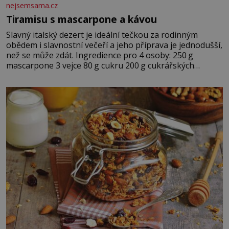
nejsemsama.cz
Tiramisu s mascarpone a kávou
Slavný italský dezert je ideální tečkou za rodinným
obědem i slavnostní večeří a jeho příprava je jednodušší,
než se může zdát. Ingredience pro 4 osoby: 250 g
mascarpone 3 vejce 80 g cukru 200 g cukrářských
piškotů 250 ml silné kávy 2 lžíce amaretta kakao na
posypání Postup: Oddělte žloutky od bílků. Žloutky
vyšlehejte s cukrem do světlé pěny a postupně do nich
vmíchejte mascarpone, aby vznikl hladký