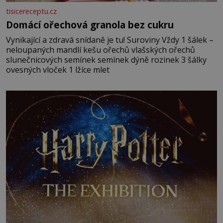
tisicereceptu.cz
Domácí ořechová granola bez cukru
Vynikající a zdravá snídaně je tu! Suroviny Vždy 1 šálek –
neloupaných mandlí kešu ořechů vlašských ořechů
slunečnicových semínek semínek dýně rozinek 3 šálky
ovesných vloček 1 lžíce mlet