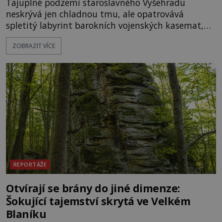
Tajuplné podzemí staroslavného Vyšehradu
neskrývá jen chladnou tmu, ale opatrovává
spletitý labyrint barokních vojenských kasemat,
zapomenuté chrámy a vzácné národní poklady.
ZOBRAZIT VÍCE
Hluboko uvnitř mohutné skály nad řekou Vltavou
pulzuje skrytá historie, která se dodnes úspěšně
vyhýbá shonu moderní metropole. Místo, ke
kterému se vážou nejstarší české mýty, ve svých
temných útrobách střeží monumentální
REPORTÁŽE
Otvírají se brány do jiné dimenze:
Šokující tajemství skrytá ve Velkém
Blaníku