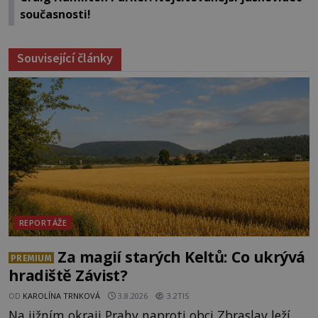
současnosti!
Související články
REPORTÁŽE
Za magií starých Keltů: Co ukrývá
PREMIUM
hradiště Závist?
OD
KAROLÍNA TRNKOVÁ
3.8.2026
3.2TIS
Na jižním okraji Prahy naproti obci Zbraslav leží