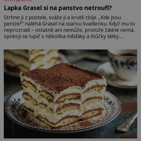
Lapka Grasel si na panstvo netroufl?
Strhne ji z postele, sváže ji a krutě zbije. „Kde jsou
peníze?“ naléhá Grasel na starou švadlenku. Když mu to
neprozradí – ostatně ani nemůže, protože žádné nemá,
spokojí se lupič s několika měďáky a štůčky látky.
Zraněná žena pár dní nato umírá. Je to muž nebývale
krutý. Jeho činy budí hrůzu ještě dlouho po jeho smrti