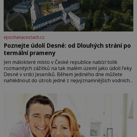
epochanacestach.cz
Poznejte údolí Desné: od Dlouhých strání po
termální prameny
Jen málokteré místo v České republice nabízí tolik
rozmanitých zážitků na tak malém území jako údolí řeky
Desné v srdci Jeseníků. Během jediného dne můžete
nahlédnout do útrob jedné z nejvýznamnějších vodních
elektráren v Evropě, vydat se na horské hřebeny, projet
se na koloběžce a den zakončit poznáváním památek ve
Velkých Losinách nebo v termálním