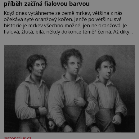
příběh začíná fialovou barvou
Když dnes vytáhneme ze země mrkev, většina z nás
očekává sytě oranžový kořen. Jenže po většinu své
historie je mrkev všechno možné, jen ne oranžová. Je
fialová, žlutá, bílá, někdy dokonce téměř černá. Až díky
stovkám let pečlivého šlechtění se z ní stává zelenina,
bez které si českou zahradu ani nedokážeme představit.
Její příběh je
historyplus.cz