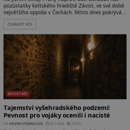
pozůstatky keltského hradiště Závist, ve své době
největšího oppida v Čechách. Místo dnes pokrývá
les, zbytky po kdysi monumentálním hradišti jsou
ZOBRAZIT VÍCE
ale v terénu patrné stále. Co dalšího tu po Keltech
zůstalo? Prozkoumejte to spolu s ENIGMOU! Na
vrch Hr
REPORTÁŽE
Tajemství vyšehradského podzemí:
Pevnost pro vojáky ocenili i nacisté
OD
HELENA STEJSKALOVÁ
23.7.2026
3.2TIS