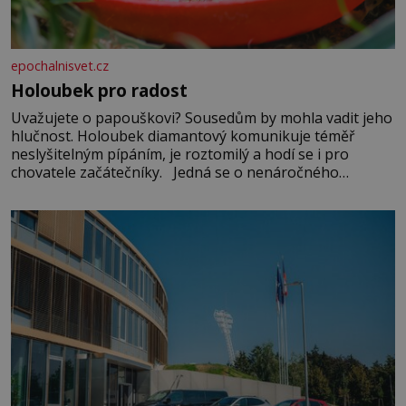
epochalnisvet.cz
Holoubek pro radost
Uvažujete o papouškovi? Sousedům by mohla vadit jeho
hlučnost. Holoubek diamantový komunikuje téměř
neslyšitelným pípáním, je roztomilý a hodí se i pro
chovatele začátečníky. Jedná se o nenáročného
klidného ptáčka, který většinu dne jen posedává. Hodně
času tráví na zemi, kde sbírá zbytky semínek Jeho
domovinou je prakticky celá Austrálie s výjimkou
pobřežní oblasti.