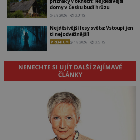
přízraky v oknech: Nejděsivější
domy v Česku budí hrůzu
2.8.2026
3.3TIS
Nejděsivější lesy světa: Vstoupí jen
ti nejodvážnější!
PREMIUM
1.8.2026
3.5TIS
NENECHTE SI UJÍT DALŠÍ ZAJÍMAVÉ
ČLÁNKY