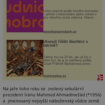
Letos poprvé podle nového konceptu
– přímo v historickém jádru města a
pro všechny zcela zdarma. Hlavní
program se odehraje na Karlově a
Husově náměstí. Návštěvníci se
mohou těšit na víno, burčák, pes...
epochanacestach.cz
Utonuli říšští šlechtici v
latríně?
Táhne mu na 20 let, ale už lze o
něm říct, že je to ostřílený politik.
Císař Fridrich Barbarossa proto
posílá svého syna a dědice Jindřicha
VI. do Erfurtu, aby se stal
prostředníkem při řešení sporu m...
historyplus.cz
Na jaře toho roku se zvolený sekulární
prezident Íránu Mahmúd Ahmadínežád (*1956)
a jmenovaný nejvyšší náboženský vůdce země