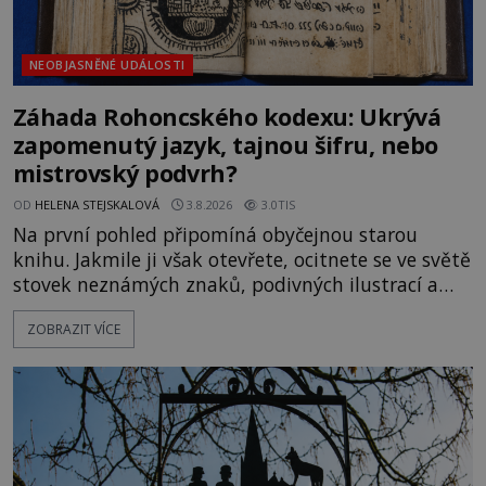
NEOBJASNĚNÉ UDÁLOSTI
Záhada Rohoncského kodexu: Ukrývá
zapomenutý jazyk, tajnou šifru, nebo
mistrovský podvrh?
OD
HELENA STEJSKALOVÁ
3.8.2026
3.0TIS
Na první pohled připomíná obyčejnou starou
knihu. Jakmile ji však otevřete, ocitnete se ve světě
stovek neznámých znaků, podivných ilustrací a
textu, který už téměř dvě století vzdoruje všem
ZOBRAZIT VÍCE
pokusům o rozluštění. Rohoncský kodex patří mezi
největší záhady evropských dějin a dodnes nikdo s
jistotou neví, kdo jej napsal, kdy vznikl ani co
vlastně vypráví. Rohoncský kodex se poprvé
objevuje v roce