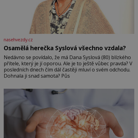
nasehvezdy.cz
Osamělá herečka Syslová všechno vzdala?
Nedávno se povídalo, že má Dana Syslová (80) blízkého
přítele, který je jí oporou. Ale je to ještě vůbec pravda? V
posledních dnech čím dál častěji mluví o svém odchodu.
Dohnala ji snad samota? Půs