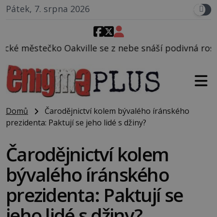
Pátek, 7. srpna 2026
le se z nebe snáší podivná rosolovitá látka neznám
Domů
Čarodějnictví kolem bývalého íránského
prezidenta: Paktují se jeho lidé s džiny?
Čarodějnictví kolem
bývalého íránského
prezidenta: Paktují se
jeho lidé s džiny?