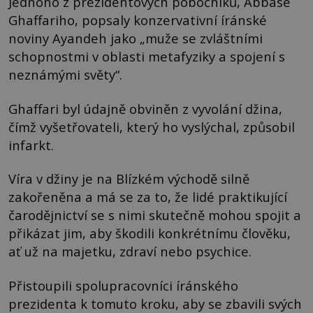
Jednoho z prezidentových pobočníků, Abbáse
Ghaffariho, popsaly konzervativní íránské
noviny Ayandeh jako „muže se zvláštními
schopnostmi v oblasti metafyziky a spojení s
neznámými světy“.
Ghaffari byl údajně obviněn z vyvolání džina,
čímž vyšetřovateli, který ho vyslýchal, způsobil
infarkt.
Víra v džiny je na Blízkém východě silně
zakořeněna a má se za to, že lidé praktikující
čarodějnictví se s nimi skutečně mohou spojit a
přikázat jim, aby škodili konkrétnímu člověku,
ať už na majetku, zdraví nebo psychice.
Přistoupili spolupracovníci íránského
prezidenta k tomuto kroku, aby se zbavili svých