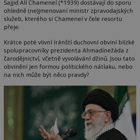
Sajjid Alí Chameneí (*1939) dostávají do sporu
ohledně (ne)jmenovaní ministr zpravodajských
služeb, kterého si Chameneí v čele resortu
přeje.
Krátce poté vlivní íránští duchovní obviní blízké
spolupracovníky prezidenta Ahmadínežáda z
čarodějnictví, včetně vyvolávání džinů. Jsou tato
obvinění jen formou politického nátlaku, nebo
na nich může být něco pravdy?