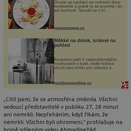
Gruzie se nachází na rozhraní dvou
kontinentů a právě to se promítá i do
její kuchyně. Snoubí se v ní
evropské a asijské chutě a díky tomu
vznikají rozmanité a chuťově bohaté
pokrmy, které rozhodně st...
nejsemsama.cz
Měkké na dotek, krásné na
pohled
Koupelna patří k nejatraktivnějším
místnostem v bytě, vedle ložnice
slouží jako místo pro relaxaci a
odpočinek. Koupelnový textil –
ručníky, osušky a koberečky –
mohou jako mávnutím kouzelného
rezidenceonline.cz
proutku...
„Cítil jsem, že se atmosféra změnila. Všichni
vedoucí představitelé v publiku 27, 28 minut
ani nemrkli. Nepřeháním, když říkám, že
nemrkli. Všichni byli ohromeni,“ prohlašuje na
hojně sdíleném videu Ahmadínežád.