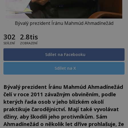
Bývalý prezident Íránu Mahmúd Ahmadínežád
302
2.8tis
SDÍLENÍ
ZOBRAZENÍ
Sdílet na Facebooku
Sdílet na X
Bývalý prezident Íránu Mahmúd Ahmadínežád
čelí v roce 2011 závažným obviněním, podle
kterých řada osob v jeho blízkém okolí
praktikuje čarodějnictví. Mají také vyvolávat
džiny, aby škodili jeho protivníkům. Sám
Ahmadínežád o několik let dříve prohlašuje, že