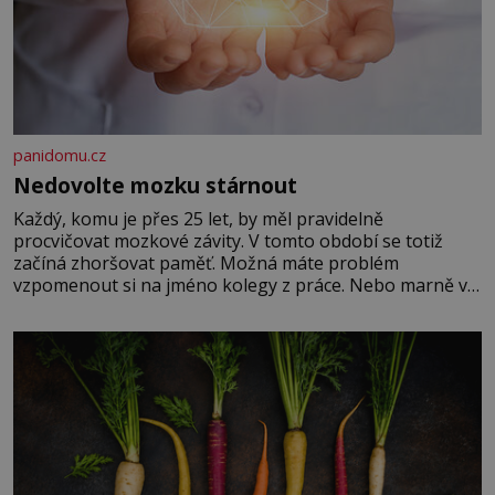
panidomu.cz
Nedovolte mozku stárnout
Každý, komu je přes 25 let, by měl pravidelně
procvičovat mozkové závity. V tomto období se totiž
začíná zhoršovat paměť. Možná máte problém
vzpomenout si na jméno kolegy z práce. Nebo marně v
paměti lovíte název knížky, kterou jste nedávno přečetli.
Je to opravdu tak, s věkem jako kdyby se paměť
rozhodla stávkovat. Cvičte