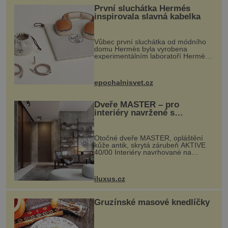
První sluchátka Hermés
inspirovala slavná kabelka
Vůbec první sluchátka od módního
domu Hermès byla vyrobena
experimentálním laboratoří Hermès
Ateliers Horizons. Elegantní gadget
si vyžádal dva roky vývoje a chlubí
se ručně šitou hovězí kůží a
epochalnisvet.cz
kovový...
Dveře MASTER – pro
interiéry navržené s
rozumem i vášní!
Otočné dveře MASTER, opláštění
kůže antik, skrytá zárubeň AKTIVE
40/00 Interiéry navrhované na
zakázku často vyžadují atypické
rozměry nejen nábytku, ale i
otvorových prvků. Technické zázemí
iluxus.cz
dnes umož...
Gruzínské masové knedlíčky