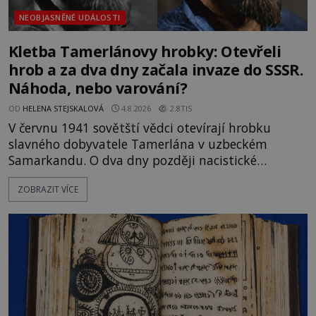
NEOBJASNĚNÉ UDÁLOSTI
Kletba Tamerlánovy hrobky: Otevřeli
hrob a za dva dny začala invaze do SSSR.
Náhoda, nebo varování?
OD
HELENA STEJSKALOVÁ
4.8.2026
2.8TIS
V červnu 1941 sovětští vědci otevírají hrobku
slavného dobyvatele Tamerlána v uzbeckém
Samarkandu. O dva dny později nacistické
Německo zahajuje operaci Barbarossa a napadá
ZOBRAZIT VÍCE
Sovětský svaz. Shoda dat je natolik zarážející, že se
rodí jedna z nejslavnějších „kleteb“ 20. století. Je
na legendě něco pravdy, nebo jde jen o fascinující
souhru okolností? Když antropolog Michail
Gerasimov (1907-1970) a