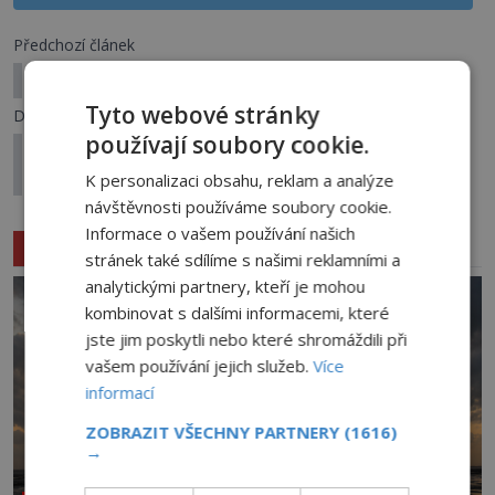
Předchozí článek
Africká mana: Jde o dar od boha?
Tyto webové stránky
Další článek
používají soubory cookie.
Zmizeli beze stopy! Lodě duchů, které skrývají
největší záhadu oceánu
K personalizaci obsahu, reklam a analýze
návštěvnosti používáme soubory cookie.
Informace o vašem používání našich
Související články
stránek také sdílíme s našimi reklamními a
analytickými partnery, kteří je mohou
kombinovat s dalšími informacemi, které
jste jim poskytli nebo které shromáždili při
vašem používání jejich služeb.
Více
informací
ZOBRAZIT VŠECHNY PARTNERY
(1616)
→