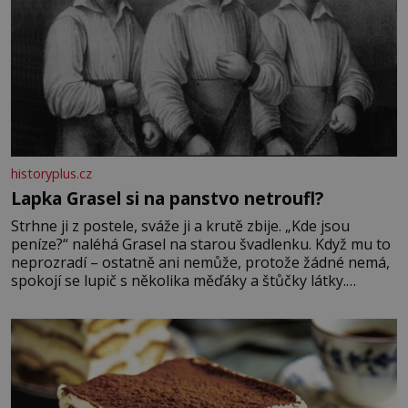
historyplus.cz
Lapka Grasel si na panstvo netroufl?
Strhne ji z postele, sváže ji a krutě zbije. „Kde jsou
peníze?“ naléhá Grasel na starou švadlenku. Když mu to
neprozradí – ostatně ani nemůže, protože žádné nemá,
spokojí se lupič s několika měďáky a štůčky látky.
Zraněná žena pár dní nato umírá. Je to muž nebývale
krutý. Jeho činy budí hrůzu ještě dlouho po jeho smrti