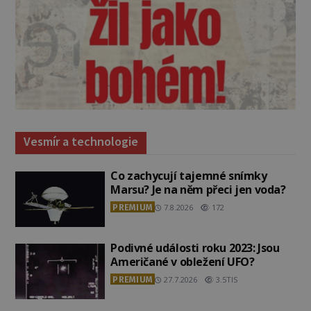
Vesmír a technologie
Co zachycují tajemné snímky
Marsu? Je na něm přeci jen voda?
PREMIUM
7.8.2026
172
Podivné události roku 2023: Jsou
Američané v obležení UFO?
PREMIUM
27.7.2026
3.5TIS