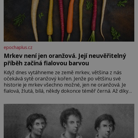
epochaplus.cz
Mrkev není jen oranžová. Její neuvěřitelný
příběh začíná fialovou barvou
Když dnes vytáhneme ze země mrkev, většina z nás
očekává sytě oranžový kořen. Jenže po většinu své
historie je mrkev všechno možné, jen ne oranžová. Je
fialová, žlutá, bílá, někdy dokonce téměř černá. Až díky
stovkám let pečlivého šlechtění se z ní stává zelenina,
bez které si českou zahradu ani nedokážeme představit.
Její příběh je