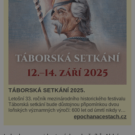
TÁBORSKÁ SETKÁNÍ 2025.
Letošní 33. ročník mezinárodního historického festivalu
Táborská setkání bude důstojnou připomínkou dvou
loňských významných výročí: 600 let od úmrtí nikdy v
poli neporaženého hejtmana Jana Žižky z Tr...
epochanacestach.cz