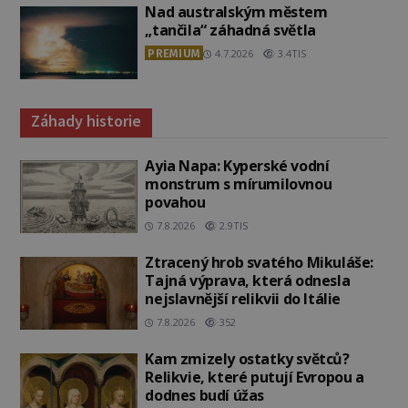
Nad australským městem
„tančila“ záhadná světla
PREMIUM
4.7.2026
3.4TIS
Záhady historie
Ayia Napa: Kyperské vodní
monstrum s mírumilovnou
povahou
7.8.2026
2.9TIS
Ztracený hrob svatého Mikuláše:
Tajná výprava, která odnesla
nejslavnější relikvii do Itálie
7.8.2026
352
Kam zmizely ostatky světců?
Relikvie, které putují Evropou a
dodnes budí úžas