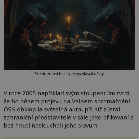
Prezidentovi blízcí prý vyvolávali džiny.
V roce 2005 například svým stoupencům tvrdí,
že ho během projevu na Valném shromáždění
OSN obklopila světelná aura, při níž zůstali
zahraniční představitelé v sále jako přikovaní a
bez hnutí naslouchali jeho slovům.