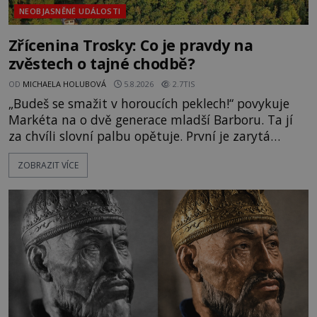
NEOBJASNĚNÉ UDÁLOSTI
Zřícenina Trosky: Co je pravdy na
zvěstech o tajné chodbě?
OD
MICHAELA HOLUBOVÁ
5.8.2026
2.7TIS
„Budeš se smažit v horoucích peklech!“ povykuje
Markéta na o dvě generace mladší Barboru. Ta jí
za chvíli slovní palbu opětuje. První je zarytá
katolička, druhá přesvědčená kališnice. A každá z
ZOBRAZIT VÍCE
nich se usídlí na jedné z věží slavného hradu
Trosky. Šlechtic Ota IV. z Bergova (1399–1452) patří
mezi vůdce protihusitského boje. Za manželku má
skutečně jistou