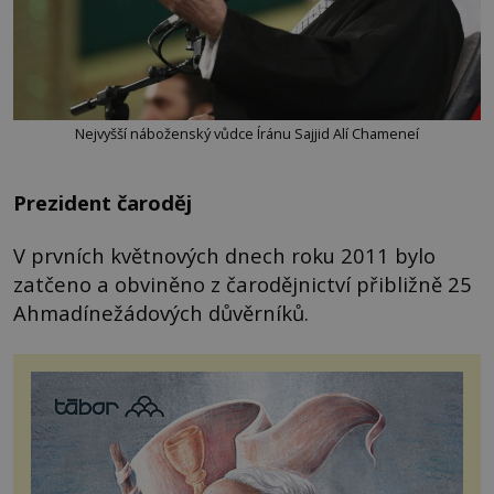
Nejvyšší náboženský vůdce Íránu Sajjid Alí Chameneí
Prezident čaroděj
V prvních květnových dnech roku 2011 bylo
zatčeno a obviněno z čarodějnictví přibližně 25
Ahmadínežádových důvěrníků.