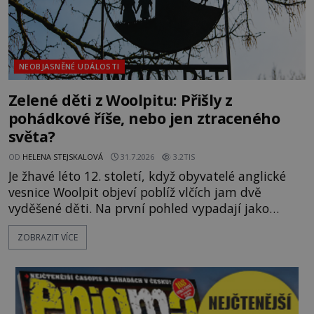
NEOBJASNĚNÉ UDÁLOSTI
Zelené děti z Woolpitu: Přišly z
pohádkové říše, nebo jen ztraceného
světa?
OD
HELENA STEJSKALOVÁ
31.7.2026
3.2TIS
Je žhavé léto 12. století, když obyvatelé anglické
vesnice Woolpit objeví poblíž vlčích jam dvě
vyděšené děti. Na první pohled vypadají jako
každé jiné, až na jednu děsivou výjimku. Jejich
ZOBRAZIT VÍCE
kůže má nazelenalý odstín, mluví
nesrozumitelnou řečí a odmítají jakékoli jídlo
kromě syrových bobů. Příběh se rychle stává
jednou z největších záhad středověké Anglie a ani
po téměř devíti stech letech není