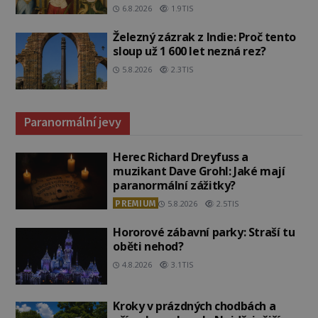
6.8.2026
1.9TIS
Železný zázrak z Indie: Proč tento
sloup už 1 600 let nezná rez?
5.8.2026
2.3TIS
Paranormální jevy
Herec Richard Dreyfuss a
muzikant Dave Grohl: Jaké mají
paranormální zážitky?
PREMIUM
5.8.2026
2.5TIS
Hororové zábavní parky: Straší tu
oběti nehod?
4.8.2026
3.1TIS
Kroky v prázdných chodbách a