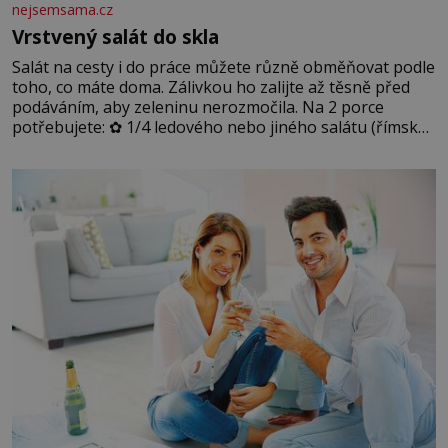
nejsemsama.cz
Vrstvený salát do skla
Salát na cesty i do práce můžete různě obměňovat podle
toho, co máte doma. Zálivkou ho zalijte až těsně před
podáváním, aby zeleninu nerozmočila. Na 2 porce
potřebujete: ✿ 1/4 ledového nebo jiného salátu (římský
salát, polníček…) ✿ 1 malá konzerva kukuřice ✿ ½
okurky ✿ 2 rajčata Zálivka: ✿ 4 lžíce olivového oleje ✿ 1
lžíci citronové šťávy ✿ ½ stroužku