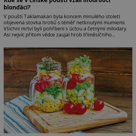
blonďáci?
V poušti Taklamakan byla koncem minulého století
objevena stovka hrobů s téměř netknutými mumiemi.
Všichni mrtví byli pohřbeni s úctou a četnými milodary.
Asi nejvíc přitom vědce zaujal hrob tříměsíčního
chlapečka s modrou filcovou čapkou, z níž se draly
blonďaté vlásky. Fakt, že jsou těla dávných lidí nesmírně
dobře zachovalá, přičítají odborníci zdejším klimatickým
podmínkám. Sucho, prosolené písky a extrémně