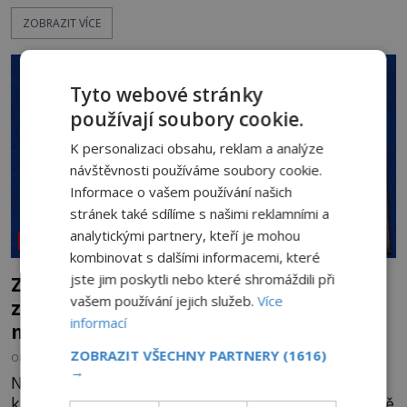
Německo zahajuje operaci Barbarossa a napadá
ZOBRAZIT VÍCE
Sovětský svaz. Shoda dat je natolik zarážející, že se
rodí jedna z nejslavnějších „kleteb“ 20. století. Je
na legendě něco pravdy, nebo jde jen o fascinující
souhru okolností? Když antropolog Michail
Tyto webové stránky
Gerasimov (1907-1970) a
používají soubory cookie.
K personalizaci obsahu, reklam a analýze
návštěvnosti používáme soubory cookie.
Informace o vašem používání našich
stránek také sdílíme s našimi reklamními a
analytickými partnery, kteří je mohou
NEOBJASNĚNÉ UDÁLOSTI
kombinovat s dalšími informacemi, které
jste jim poskytli nebo které shromáždili při
Záhada Rohoncského kodexu: Ukrývá
vašem používání jejich služeb.
Více
zapomenutý jazyk, tajnou šifru, nebo
informací
mistrovský podvrh?
ZOBRAZIT VŠECHNY PARTNERY
(1616)
OD
HELENA STEJSKALOVÁ
3.8.2026
3.0TIS
→
Na první pohled připomíná obyčejnou starou
knihu. Jakmile ji však otevřete, ocitnete se ve světě