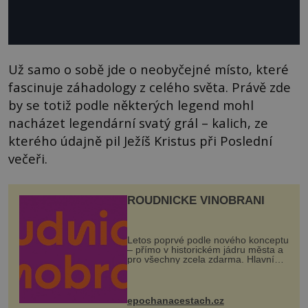
Už samo o sobě jde o neobyčejné místo, které
fascinuje záhadology z celého světa. Právě zde
by se totiž podle některých legend mohl
nacházet legendární svatý grál – kalich, ze
kterého údajně pil Ježíš Kristus při Poslední
večeři.
ROUDNICKÉ VINOBRANÍ
Letos poprvé podle nového konceptu
– přímo v historickém jádru města a
pro všechny zcela zdarma. Hlavní
program se odehraje na Karlově a
Husově náměstí. Návštěvníci se
mohou těšit na víno, burčák, pes...
epochanacestach.cz