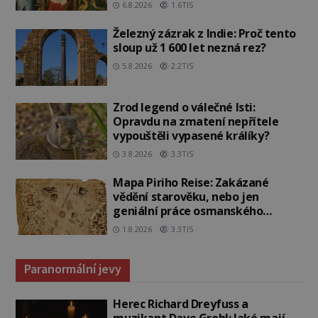
6.8.2026
1.6TIS
Železný zázrak z Indie: Proč tento
sloup už 1 600 let nezná rez?
5.8.2026
2.2TIS
Zrod legend o válečné lsti:
Opravdu na zmatení nepřítele
vypouštěli vypasené králíky?
3.8.2026
3.3TIS
Mapa Piriho Reise: Zakázané
vědění starověku, nebo jen
geniální práce osmanského
admirála?
1.8.2026
3.3TIS
Paranormální jevy
Herec Richard Dreyfuss a
muzikant Dave Grohl: Jaké mají