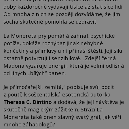
doby každoročně vydávají tisíce až statisíce lidí.
Od mnoha z nich se později dozvídáme, že jim
socha skutečně pomohla se uzdravit.
La Monereta prý pomáhá zahnat psychické
potíže, dokáže rozhýbat jinak nehybné
končetiny a přímluvy u ní přináší štěstí. Její sílu
ostatně potvrzují i senzibilové. „Zdejší černá
Madona vyzařuje energii, která je velmi odlišná
od jiných „bílých“ panen.
Je přímočařejší, zemitá,“ popisuje svůj pocit
z poutě k sošce italská esoterická autorka
Theresa C. Dintino
a dodává, že její návštěva je
skutečně magickým zážitkem. Stráží La
Monereta také onen slavný svatý grál, jak věří
mnoho záhadologů?