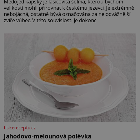
Medojed kapský je lasicovitá šelma, kterou bychom
velikostí mohli přirovnat k českému jezevci. Je extrémně
nebojácná, ostatně bývá označována za nejodvážnější
zvíře vůbec. V této souvislosti je dokonc
tisicereceptu.cz
Jahodovo-melounová polévka