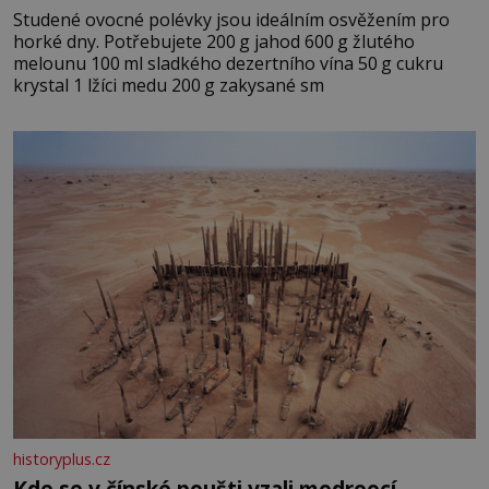
Studené ovocné polévky jsou ideálním osvěžením pro
horké dny. Potřebujete 200 g jahod 600 g žlutého
melounu 100 ml sladkého dezertního vína 50 g cukru
krystal 1 lžíci medu 200 g zakysané sm
historyplus.cz
Kde se v čínské poušti vzali modroocí