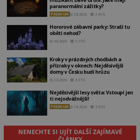
paranormální zážitky?
PREMIUM
5.8.2026
2.4TIS
Hororové zábavní parky: Straší tu
oběti nehod?
4.8.2026
3.1TIS
Kroky v prázdných chodbách a
přízraky v oknech: Nejděsivější
domy v Česku budí hrůzu
2.8.2026
3.3TIS
Nejděsivější lesy světa: Vstoupí jen
ti nejodvážnější!
PREMIUM
1.8.2026
3.5TIS
NENECHTE SI UJÍT DALŠÍ ZAJÍMAVÉ
ČLÁNKY