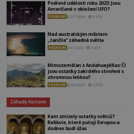
Podivné události roku 2023: Jsou
Američané v obležení UFO?
PREMIUM
27.7.2026
3.5TIS
Nad australským městem
„tančila“ záhadná světla
PREMIUM
4.7.2026
3.4TIS
Mimozemšťan z Andahuaylillas: Čí
jsou ostatky zakrslého stvoření s
ohromnou lebkou?
PREMIUM
26.6.2026
2.9TIS
Záhady historie
Kam zmizely ostatky světců?
Relikvie, které putují Evropou a
dodnes budí úžas