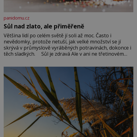
panidomu.cz
Sůl nad zlato, ale přiměřeně
Většina lidí po celém světě jí soli až moc. Často i
nevědomky, protože netuší, jak velké množství se jí
skrývá v průmyslově vyráběných potravinách, dokonce i
těch sladkých. Sůl je zdravá Ale v ani ne třetinovém
množství, než je pro většinu populace běžné. Její
základní složky– sodík a chlór – jsou zásadní pro
správné hospodaření