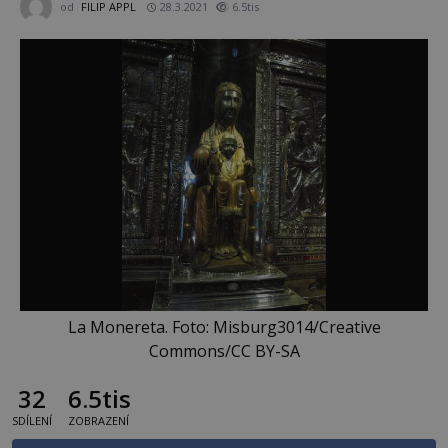
od
FILIP APPL
28.3.2021
6.5tis
La Monereta. Foto: Misburg3014/Creative
Commons/CC BY-SA
32
6.5tis
SDÍLENÍ
ZOBRAZENÍ