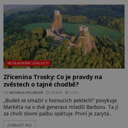
zmizením turistů? Ti, kteří se nebojí, nás mohou
následovat. Vstupujeme na pláž Dumas ve městě
Surat. Gu
NEOBJASNĚNÉ UDÁLOSTI
Zřícenina Trosky: Co je pravdy na
zvěstech o tajné chodbě?
OD
MICHAELA HOLUBOVÁ
5.8.2026
2.5TIS
„Budeš se smažit v horoucích peklech!“ povykuje
Markéta na o dvě generace mladší Barboru. Ta jí
za chvíli slovní palbu opětuje. První je zarytá
katolička, druhá přesvědčená kališnice. A každá z
ZOBRAZIT VÍCE
nich se usídlí na jedné z věží slavného hradu