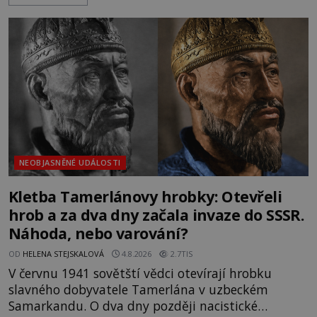
Trosky. Šlechtic Ota IV. z Bergova (1399–1452) patří
mezi vůdce protihusitského boje. Za manželku má
skutečně jistou
NEOBJASNĚNÉ UDÁLOSTI
Kletba Tamerlánovy hrobky: Otevřeli
hrob a za dva dny začala invaze do SSSR.
Náhoda, nebo varování?
OD
HELENA STEJSKALOVÁ
4.8.2026
2.7TIS
V červnu 1941 sovětští vědci otevírají hrobku
slavného dobyvatele Tamerlána v uzbeckém
Samarkandu. O dva dny později nacistické