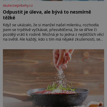
skutecnepribehy.cz
Odpustit je úleva, ale bývá to nesmírně
těžké
Když se ukázalo, že si manžel našel milenku, rozhodla
jsem se trpělivě vyčkávat, přesvědčena, že se dříve či
později vrátí k rodině. Možná je to jedna z nejtěžších věcí
na světě. Ale každý, kdo s tím má nějaké zkušenosti, se
zapřísahá, že pokud odpustíte, znatelně se vám uleví.
Když se ke mně doneslo, že si manžel pořídil milenku,