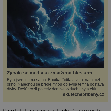
Zjevila se mi dívka zasažená bleskem
Byla jsem doma sama. Bouřka řádila a vichr nám rozbil
okno. Najednou se přede mnou objevila temná postava
dívky. Déšť hrozil po celý den, ve vzduchu byla cítit
bouřka. Do topolů před domem se opřel ví...
skutecnepribehy.cz
Vznikla tak první poutní kaple. Do ní se od té