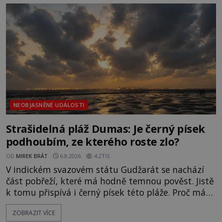
NEOBJASNĚNÉ UDÁLOSTI
Strašidelná pláž Dumas: Je černý písek
podhoubím, ze kterého roste zlo?
OD
MIREK BRÁT
6.8.2026
4.2TIS
V indickém svazovém státu Gudžarát se nachází
část pobřeží, které má hodně temnou pověst. Jistě
k tomu přispívá i černý písek této pláže. Proč má
pláž takové netypické zbarvení? Nakolik jsou
ZOBRAZIT VÍCE
pravdivé historky, že zde došlo k nevysvětlitelným