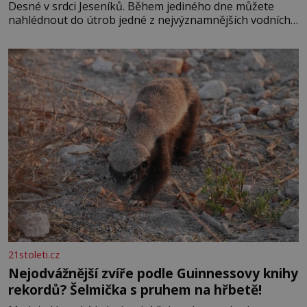
Desné v srdci Jeseníků. Během jediného dne můžete
nahlédnout do útrob jedné z nejvýznamnějších vodních
elektráren v Evropě, vydat se na horské hřebeny, projet
se na koloběžce a den zakončit poznáváním památek ve
Velkých Losinách nebo v termálním
21stoleti.cz
Nejodvážnější zvíře podle Guinnessovy knihy
rekordů? Šelmička s pruhem na hřbetě!