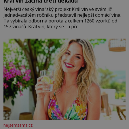
Král vín začíná třetí dekádu
Největší český vinařský projekt Král vín ve svém již
jednadvacátém ročníku představil nejlepší domácí vína.
Ta vybírala odborná porota z celkem 1260 vzorků od
157 vinařů. Král vín, který se – i pře
nejsemsama.cz