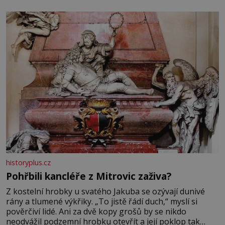
elektráren v Evropě, vydat se na horské hřebeny, projet
se na koloběžce a den zakončit poznáváním památek ve
Velkých Losinách nebo v termálním
historyplus.cz
Pohřbili kancléře z Mitrovic zaživa?
Z kostelní hrobky u svatého Jakuba se ozývají dunivé
rány a tlumené výkřiky. „To jistě řádí duch,“ myslí si
pověrčiví lidé. Ani za dvě kopy grošů by se nikdo
neodvážil podzemní hrobku otevřít a její poklop tak