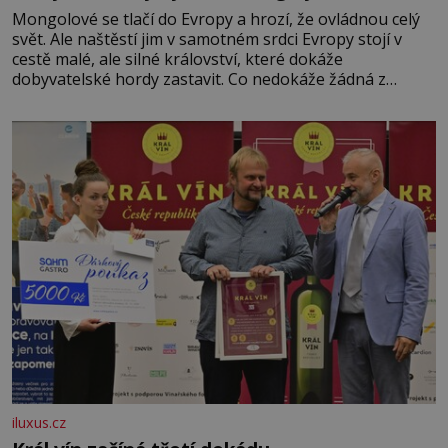
Mongolové se tlačí do Evropy a hrozí, že ovládnou celý
svět. Ale naštěstí jim v samotném srdci Evropy stojí v
cestě malé, ale silné království, které dokáže
dobyvatelské hordy zastavit. Co nedokáže žádná z
asijských říší, co nedokážou Němci – to dokáže český
král. Nebo že by ne? Mongolové od roku 1223 postupují
podél Kaspického a Azovského moře,
iluxus.cz