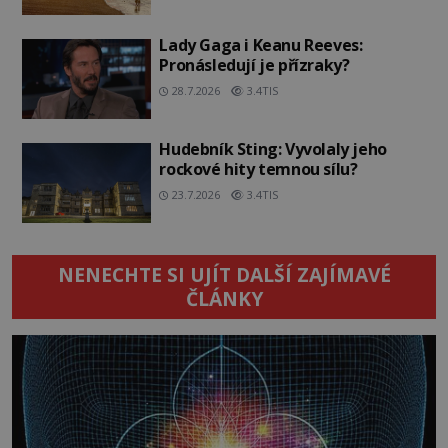
Lady Gaga i Keanu Reeves:
Pronásledují je přízraky?
28.7.2026
3.4TIS
Hudebník Sting: Vyvolaly jeho
rockové hity temnou sílu?
23.7.2026
3.4TIS
NENECHTE SI UJÍT DALŠÍ ZAJÍMAVÉ
ČLÁNKY