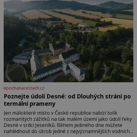
rozhodla stávkovat. Cvičte
epochanacestach.cz
Poznejte údolí Desné: od Dlouhých strání po
termální prameny
Jen málokteré místo v České republice nabízí tolik
rozmanitých zážitků na tak malém území jako údolí řeky
Desné v srdci Jeseníků. Během jediného dne můžete
nahlédnout do útrob jedné z nejvýznamnějších vodních