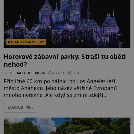
PARANORMÁLNÍ JEVY
Hororové zábavní parky: Straší tu oběti
nehod?
OD
MICHAELA HOLUBOVÁ
4.8.2026
3.5TIS
Přibližně 60 km po dálnici od Los Angeles leží
město Anaheim. Jeho název většině Evropanů
mnoho neřekne. Ale když se zmíní zdejší
Disneyland, je hned jasno. Zábavní park vyroste na
ZOBRAZIT VÍCE
poklidném místě bývalého sadu pomerančovníků.
Klid tu teď rozhodně nepanuje, park navštíví
kolem 17 000 000 zábavychtivých lidí ročně. A ač je
velká snaha to utajit, někteří z