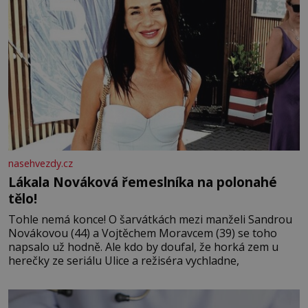
nasehvezdy.cz
Lákala Nováková řemeslníka na polonahé
tělo!
Tohle nemá konce! O šarvátkách mezi manželi Sandrou
Novákovou (44) a Vojtěchem Moravcem (39) se toho
napsalo už hodně. Ale kdo by doufal, že horká zem u
herečky ze seriálu Ulice a režiséra vychladne,