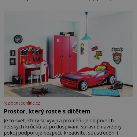
raději jen skrápí svěcenou vodou. Za několik dní divné
burácení skutečně ustane. Když o mnoho let později
hrobku
rezidenceonline.cz
Prostor, který roste s dítětem
Je to svět, který se vyvíjí a proměňuje od prvních
dětských krůčků až po dospívání. Správně navržený
pokoj podporuje bezpečí, kreativitu, soustředění i