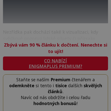
Nezřídka pak dochází také k vizualizaci, kdy
svědkové pozorují lidské siluety či přízraky.
Zbývá vám 90
%
článku k dočtení. Nenechte si
to ujít!
CO NABÍZÍ
ENIGMAPLUS PREMIUM?
Staňte se naším
Premium
čtenářem a
odemkněte
si tento i
tisíce
dalších
skvělých
článků
.
Navíc od nás obdržíte i celou řadu
hodnotných bonusů
!