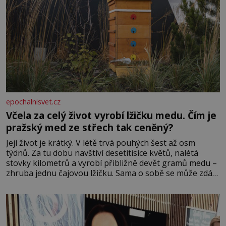
epochalnisvet.cz
Včela za celý život vyrobí lžičku medu. Čím je
pražský med ze střech tak ceněný?
Její život je krátký. V létě trvá pouhých šest až osm
týdnů. Za tu dobu navštíví desetitisíce květů, nalétá
stovky kilometrů a vyrobí přibližně devět gramů medu –
zhruba jednu čajovou lžičku. Sama o sobě se může zdát
bezvýznamná. Teprve když se spojí s dalšími desítkami
tisíc příslušnic svého včelstva, vznikne jeden z
nejdokonalejších organismů