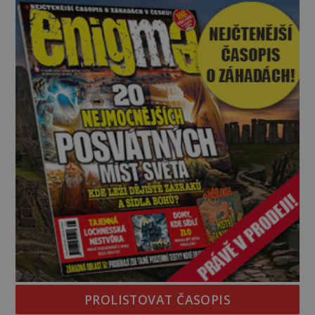
vyhýbají! Už jste o těchto lesích slyšeli? A odvážili
byste se je navštívit? [gallery ids="17
PROLISTOVAT ČASOPIS