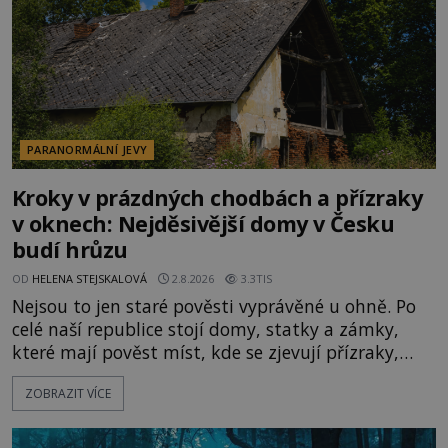
PARANORMÁLNÍ JEVY
Kroky v prázdných chodbách a přízraky
v oknech: Nejděsivější domy v Česku
budí hrůzu
OD
HELENA STEJSKALOVÁ
2.8.2026
3.3TIS
Nejsou to jen staré pověsti vyprávěné u ohně. Po
celé naší republice stojí domy, statky a zámky,
které mají pověst míst, kde se zjevují přízraky,
ozývají nevysvětlitelné zvuky nebo se dějí podivné
ZOBRAZIT VÍCE
jevy. Zatímco historici většinou hledají racionální
vysvětlení, záhadologové upozorňují, že některé
lokality vykazují nápadně podobná svědectví po