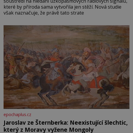
soustředí na hledání úzkopásmových rádiových signálů,
které by příroda sama vytvořila jen stěží. Nová studie
však naznačuje, že právě tato strate
epochaplus.cz
Jaroslav ze Šternberka: Neexistující šlechtic,
který z Moravy vyžene Mongoly