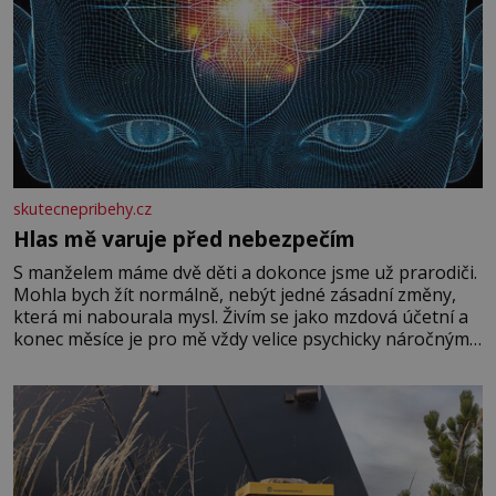
skutecnepribehy.cz
Hlas mě varuje před nebezpečím
S manželem máme dvě děti a dokonce jsme už prarodiči.
Mohla bych žít normálně, nebýt jedné zásadní změny,
která mi nabourala mysl. Živím se jako mzdová účetní a
konec měsíce je pro mě vždy velice psychicky náročným
obdobím. Od té chvíle, co máme vnoučata, mi dcera čím
dál častěji volá o pomoc, co se hlídání týče. Dalo by se