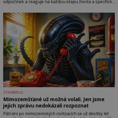
odpočinek a reaguje na každou etapu života a specifické
potřeby dítěte. Pro nejmenší je klíčová jednoduchost,
měkkost a bezpečí, proto by pokoj miminka měl působit
především klidně a útulně. Předškolní věk je
21stoleti.cz
Mimozemšťané už možná volali. Jen jsme
jejich zprávu nedokázali rozpoznat
Pátrání po mimozemských civilizacích se už desítky let