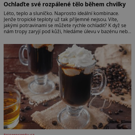
Ochlaďte své rozpálené tělo během chvilky
Léto, teplo a sluníčko. Naprosto ideální kombinace.
Jenže tropické teploty už tak příjemné nejsou. Víte,
jakými potravinami se můžete rychle ochladit? K dyž se
nám tropy zaryjí pod kůži, hledáme úlevu v bazénu nebo
pomocí klimatizace. Jenže ne vždycky můžeme být v jejich
blízkosti. Nemusíte však zoufat. Pokud budete mít
promyšlený jídelníček, žadné pařáky si na vás
tisicereceptu.cz