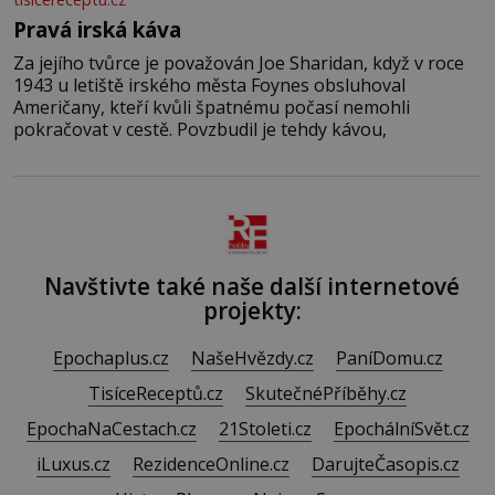
Pravá irská káva
Za jejího tvůrce je považován Joe Sharidan, když v roce
1943 u letiště irského města Foynes obsluhoval
Američany, kteří kvůli špatnému počasí nemohli
pokračovat v cestě. Povzbudil je tehdy kávou,
Navštivte také naše další internetové
projekty:
Epochaplus.cz
NašeHvězdy.cz
PaníDomu.cz
TisíceReceptů.cz
SkutečnéPříběhy.cz
EpochaNaCestach.cz
21Stoleti.cz
EpochálníSvět.cz
iLuxus.cz
RezidenceOnline.cz
DarujteČasopis.cz