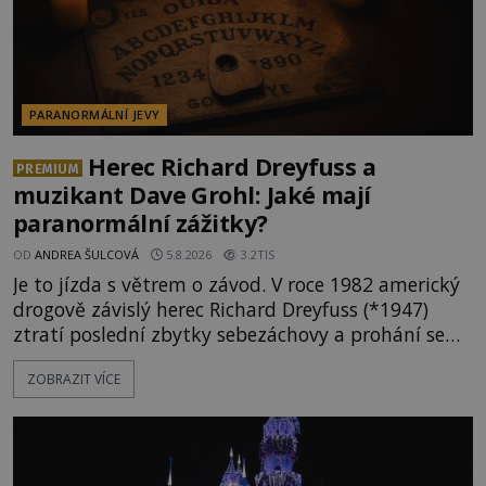
PARANORMÁLNÍ JEVY
Herec Richard Dreyfuss a
PREMIUM
muzikant Dave Grohl: Jaké mají
paranormální zážitky?
OD
ANDREA ŠULCOVÁ
5.8.2026
3.2TIS
Je to jízda s větrem o závod. V roce 1982 americký
drogově závislý herec Richard Dreyfuss (*1947)
ztratí poslední zbytky sebezáchovy a prohání se
po silnicích ve svém mercedesu jako utržený ze
ZOBRAZIT VÍCE
řetězu. Vše vyvrcholí katastrofou, když to Dreyfuss
napálí v plné rychlosti do stromu! Policie ve vraku
následně nalezne schovaný kokain. Tímto
momentem se slavnému