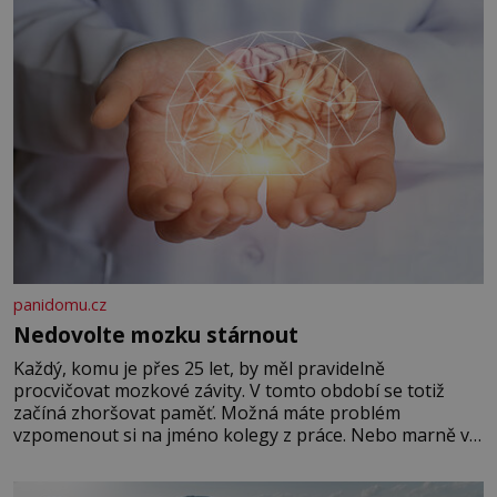
panidomu.cz
Nedovolte mozku stárnout
Každý, komu je přes 25 let, by měl pravidelně
procvičovat mozkové závity. V tomto období se totiž
začíná zhoršovat paměť. Možná máte problém
vzpomenout si na jméno kolegy z práce. Nebo marně v
paměti lovíte název knížky, kterou jste nedávno přečetli.
Je to opravdu tak, s věkem jako kdyby se paměť