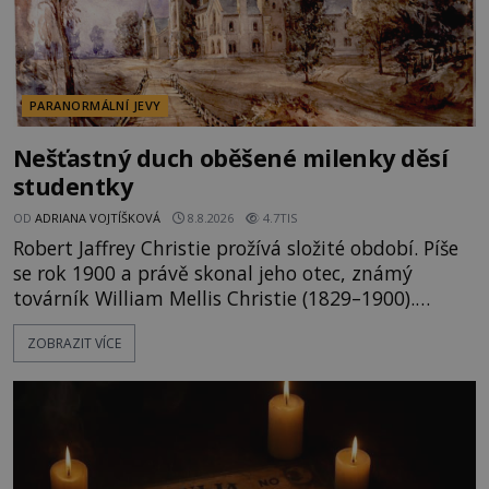
PARANORMÁLNÍ JEVY
Nešťastný duch oběšené milenky děsí
studentky
OD
ADRIANA VOJTÍŠKOVÁ
8.8.2026
4.7TIS
Robert Jaffrey Christie prožívá složité období. Píše
se rok 1900 a právě skonal jeho otec, známý
továrník William Mellis Christie (1829–1900).
Smutná událost je ale doprovázena ohromným
ZOBRAZIT VÍCE
dědictvím... Robertu připadne rodinné sídlo v
Torontu. Takový majetek skýtá řadu výhod, avšak
ta, na niž přijde Robert, by jen tak někoho
nenapadla. N