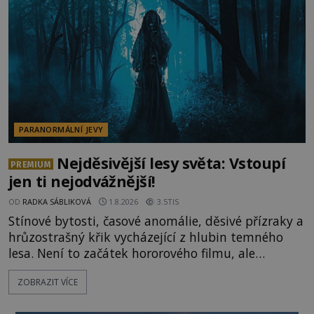
celé generace. A právě tato opakující se svědectví
ud
PARANORMÁLNÍ JEVY
Nejděsivější lesy světa: Vstoupí
PREMIUM
jen ti nejodvážnější!
OD
RADKA SÁBLIKOVÁ
1.8.2026
3.5TIS
Stínové bytosti, časové anomálie, děsivé přízraky a
hrůzostrašný křik vycházející z hlubin temného
lesa. Není to začátek hororového filmu, ale
události, které popisují návštěvníci lesů, které jsou
ZOBRAZIT VÍCE
označovány jako nejděsivější na světě. Lidé bydlící
v jejich blízkosti se jim i za bílého dne obloukem