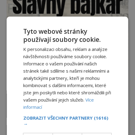
Tyto webové stránky
používají soubory cookie.
K personalizaci obsahu, reklam a analýze
návštěvnosti používáme soubory cookie.
Informace o vašem používání našich
stránek také sdílíme s našimi reklamními a
analytickými partnery, kteří je mohou
Vesmír a technologie
kombinovat s dalšími informacemi, které
jste jim poskytli nebo které shromáždili při
Co zachycují tajemné snímky
vašem používání jejich služeb.
Více
Marsu? Je na něm přeci jen voda?
informací
PREMIUM
7.8.2026
2.5TIS
ZOBRAZIT VŠECHNY PARTNERY
(1616)
→
Podivné události roku 2023: Jsou
Američané v obležení UFO?