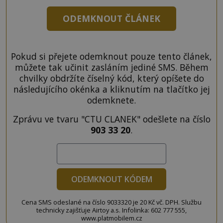
ODEMKNOUT ČLÁNEK
Pokud si přejete odemknout pouze tento článek,
můžete tak učinit zasláním jediné SMS. Během
chvilky obdržíte číselný kód, který opíšete do
následujícího okénka a kliknutím na tlačítko jej
odemknete.
Zprávu ve tvaru "CTU CLANEK" odešlete na číslo
903 33 20
.
ODEMKNOUT KÓDEM
Cena SMS odeslané na číslo 9033320 je 20 Kč vč. DPH. Službu
technicky zajišťuje Airtoy a.s. Infolinka: 602 777 555,
www.platmobilem.cz