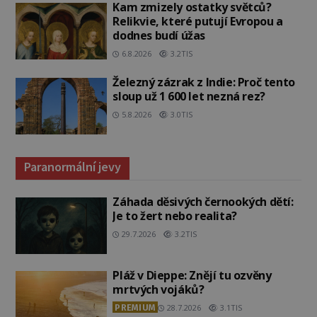
Kam zmizely ostatky světců?
Relikvie, které putují Evropou a
dodnes budí úžas
6.8.2026
3.2TIS
Železný zázrak z Indie: Proč tento
sloup už 1 600 let nezná rez?
5.8.2026
3.0TIS
Paranormální jevy
Záhada děsivých černookých dětí:
Je to žert nebo realita?
29.7.2026
3.2TIS
Pláž v Dieppe: Znějí tu ozvěny
mrtvých vojáků?
PREMIUM
28.7.2026
3.1TIS