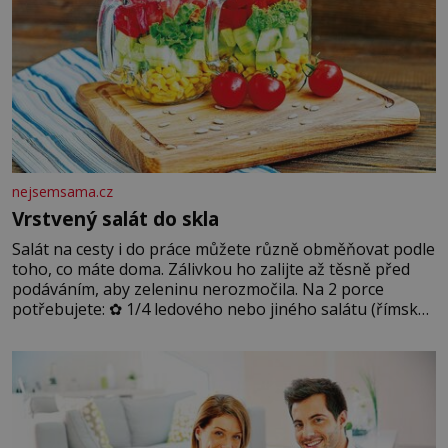
nejsemsama.cz
Vrstvený salát do skla
Salát na cesty i do práce můžete různě obměňovat podle
toho, co máte doma. Zálivkou ho zalijte až těsně před
podáváním, aby zeleninu nerozmočila. Na 2 porce
potřebujete: ✿ 1/4 ledového nebo jiného salátu (římský
salát, polníček…) ✿ 1 malá konzerva kukuřice ✿ ½
okurky ✿ 2 rajčata Zálivka: ✿ 4 lžíce olivového oleje ✿ 1
lžíci citronové šťávy ✿ ½ stroužku