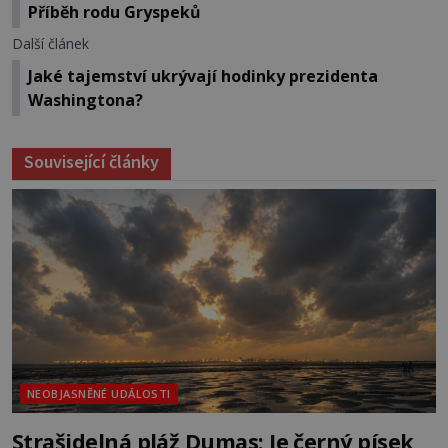
Příběh rodu Gryspeků
Další článek
Jaké tajemství ukrývají hodinky prezidenta
Washingtona?
Související články
NEOBJASNĚNÉ UDÁLOSTI
Strašidelná pláž Dumas: Je černý písek