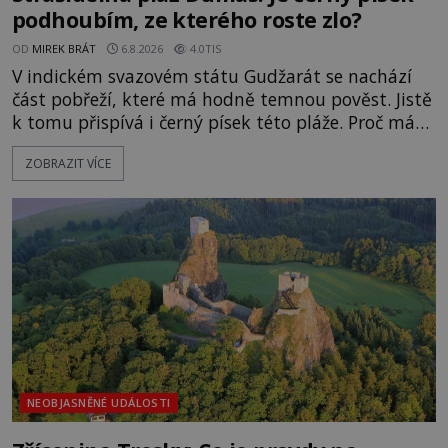
podhoubím, ze kterého roste zlo?
OD
MIREK BRÁT
6.8.2026
4.0TIS
V indickém svazovém státu Gudžarát se nachází
část pobřeží, které má hodně temnou pověst. Jistě
k tomu přispívá i černý písek této pláže. Proč má
pláž takové netypické zbarvení? Nakolik jsou
ZOBRAZIT VÍCE
pravdivé historky, že zde došlo k nevysvětlitelným
zmizením turistů? Ti, kteří se nebojí, nás mohou
následovat. Vstupujeme na pláž Dumas ve městě
Surat. Gu
NEOBJASNĚNÉ UDÁLOSTI