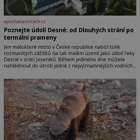
epochanacestach.cz
Poznejte údolí Desné: od Dlouhých strání po
termální prameny
Jen málokteré místo v České republice nabízí tolik
rozmanitých zážitků na tak malém území jako údolí řeky
Desné v srdci Jeseníků. Během jediného dne můžete
nahlédnout do útrob jedné z nejvýznamnějších vodních
elektráren v Evropě, vydat se na horské hřebeny, projet
se na koloběžce a den zakončit poznáváním památek ve
Velkých Losinách nebo v termálním