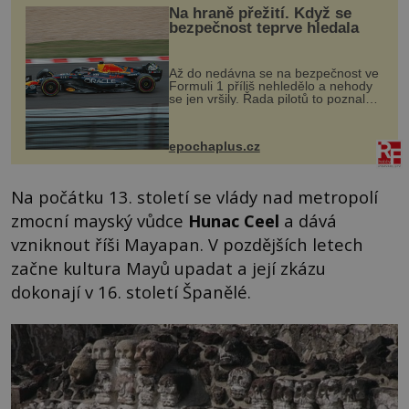
Na hraně přežití. Když se
bezpečnost teprve hledala
Až do nedávna se na bezpečnost ve
Formuli 1 příliš nehledělo a nehody
se jen vršily. Řada pilotů to poznala
na vlastní kůži, často s trvalými
následky nebo bohužel i ztrátou
života. Dnes nepochopiteln...
epochaplus.cz
Na počátku 13. století se vlády nad metropolí
zmocní mayský vůdce
Hunac Ceel
a dává
vzniknout říši Mayapan. V pozdějších letech
začne kultura Mayů upadat a její zkázu
dokonají v 16. století Španělé.