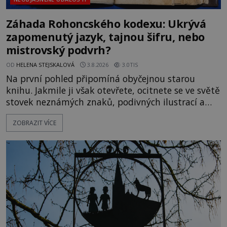
Záhada Rohoncského kodexu: Ukrývá
zapomenutý jazyk, tajnou šifru, nebo
mistrovský podvrh?
OD
HELENA STEJSKALOVÁ
3.8.2026
3.0TIS
Na první pohled připomíná obyčejnou starou
knihu. Jakmile ji však otevřete, ocitnete se ve světě
stovek neznámých znaků, podivných ilustrací a
textu, který už téměř dvě století vzdoruje všem
ZOBRAZIT VÍCE
pokusům o rozluštění. Rohoncský kodex patří mezi
největší záhady evropských dějin a dodnes nikdo s
jistotou neví, kdo jej napsal, kdy vznikl ani co
vlastně vypráví. Rohoncský kodex se poprvé
objevuje v roce