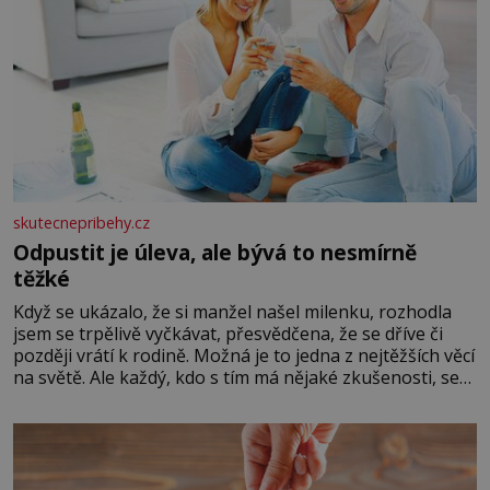
skutecnepribehy.cz
Odpustit je úleva, ale bývá to nesmírně
těžké
Když se ukázalo, že si manžel našel milenku, rozhodla
jsem se trpělivě vyčkávat, přesvědčena, že se dříve či
později vrátí k rodině. Možná je to jedna z nejtěžších věcí
na světě. Ale každý, kdo s tím má nějaké zkušenosti, se
zapřísahá, že pokud odpustíte, znatelně se vám uleví.
Když se ke mně doneslo, že si manžel pořídil milenku,