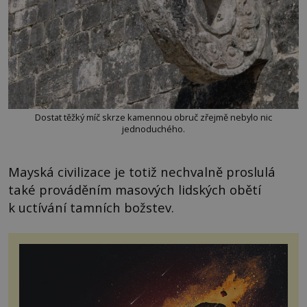
Dostat těžký míč skrze kamennou obruč zřejmě nebylo nic
jednoduchého.
Mayská civilizace je totiž nechvalně proslulá
také prováděním masových lidských obětí
k uctívání tamních božstev.