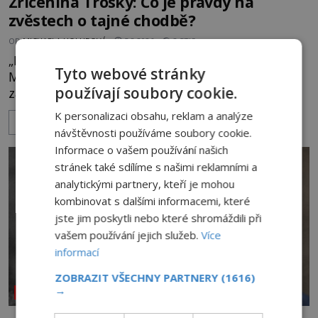
Zřícenina Trosky: Co je pravdy na
zvěstech o tajné chodbě?
OD
MICHAELA HOLUBOVÁ
5.8.2026
2.5TIS
„Budeš se smažit v horoucích peklech!“ povykuje
Tyto webové stránky
Markéta na o dvě generace mladší Barboru. Ta jí
používají soubory cookie.
za chvíli slovní palbu opětuje. První je zarytá
katolička, druhá přesvědčená kališnice. A každá z
K personalizaci obsahu, reklam a analýze
ZOBRAZIT VÍCE
nich se usídlí na jedné z věží slavného hradu
návštěvnosti používáme soubory cookie.
Trosky. Šlechtic Ota IV. z Bergova (1399–1452) patří
Informace o vašem používání našich
mezi vůdce protihusitského boje. Za manželku má
stránek také sdílíme s našimi reklamními a
skutečně jistou
analytickými partnery, kteří je mohou
kombinovat s dalšími informacemi, které
jste jim poskytli nebo které shromáždili při
vašem používání jejich služeb.
Více
informací
ZOBRAZIT VŠECHNY PARTNERY
(1616)
→
NEOBJASNĚNÉ UDÁLOSTI