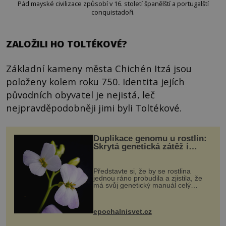
Pád mayské civilizace způsobí v 16. století španělští a portugalští
conquistadoři.
ZALOŽILI HO TOLTÉKOVÉ?
Základní kameny města Chichén Itzá jsou
položeny kolem roku 750. Identita jejích
původních obyvatel je nejistá, leč
nejpravděpodobněji jimi byli Toltékové.
Duplikace genomu u rostlin:
Skrytá genetická zátěž i
evoluční výhoda
Představte si, že by se rostlina
jednou ráno probudila a zjistila, že
má svůj genetický manuál celý
dvakrát. Přesně to se občas v
přírodě stane – a podle nového
výzkumu to může být pro druhy
epochalnisvet.cz
vstupenka...