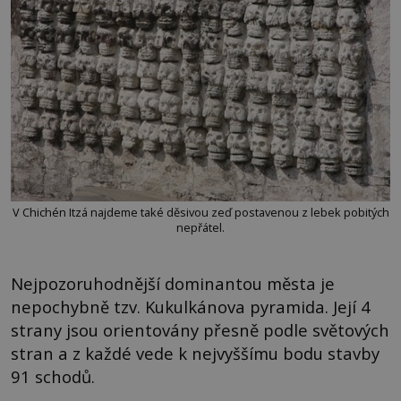
V Chichén Itzá najdeme také děsivou zeď postavenou z lebek pobitých
nepřátel.
Nejpozoruhodnější dominantou města je
nepochybně tzv. Kukulkánova pyramida. Její 4
strany jsou orientovány přesně podle světových
stran a z každé vede k nejvyššímu bodu stavby
91 schodů.