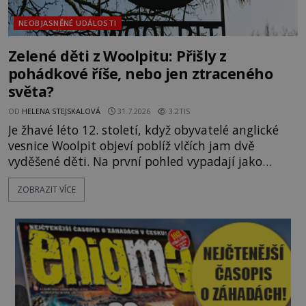
NEOBJASNĚNÉ UDÁLOSTI
Zelené děti z Woolpitu: Přišly z
pohádkové říše, nebo jen ztraceného
světa?
OD
HELENA STEJSKALOVÁ
31.7.2026
3.2TIS
Je žhavé léto 12. století, když obyvatelé anglické
vesnice Woolpit objeví poblíž vlčích jam dvě
vyděšené děti. Na první pohled vypadají jako
každé jiné, až na jednu děsivou výjimku. Jejich
ZOBRAZIT VÍCE
kůže má nazelenalý odstín, mluví
nesrozumitelnou řečí a odmítají jakékoli jídlo
kromě syrových bobů. Příběh se rychle stává
jednou z největších záhad středověké Anglie a ani
po téměř devíti stech letech není