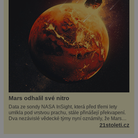
Mars odhalil své nitro
Data ze sondy NASA InSight, která před třemi lety
umlkla pod vrstvou prachu, stále přinášejí překvapení.
Dva nezávislé vědecké týmy nyní oznámily, že Mars
má nejen plášť plný trosek z dávných impaktů,...
21stoleti.cz