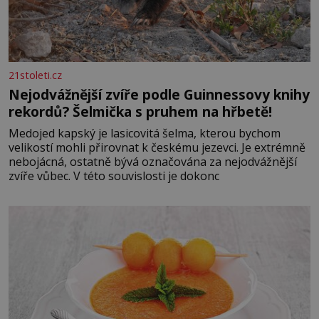
21stoleti.cz
Nejodvážnější zvíře podle Guinnessovy knihy
rekordů? Šelmička s pruhem na hřbetě!
Medojed kapský je lasicovitá šelma, kterou bychom
velikostí mohli přirovnat k českému jezevci. Je extrémně
nebojácná, ostatně bývá označována za nejodvážnější
zvíře vůbec. V této souvislosti je dokonc