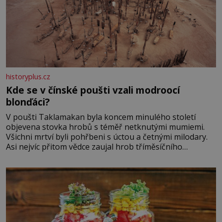
historyplus.cz
Kde se v čínské poušti vzali modroocí
blonďáci?
V poušti Taklamakan byla koncem minulého století
objevena stovka hrobů s téměř netknutými mumiemi.
Všichni mrtví byli pohřbeni s úctou a četnými milodary.
Asi nejvíc přitom vědce zaujal hrob tříměsíčního
chlapečka s modrou filcovou čapkou, z níž se draly
blonďaté vlásky. Fakt, že jsou těla dávných lidí nesmírně
dobře zachovalá, přičítají odborníci zdejším klimatickým
podmínkám. Sucho, prosolené písky a extrémně