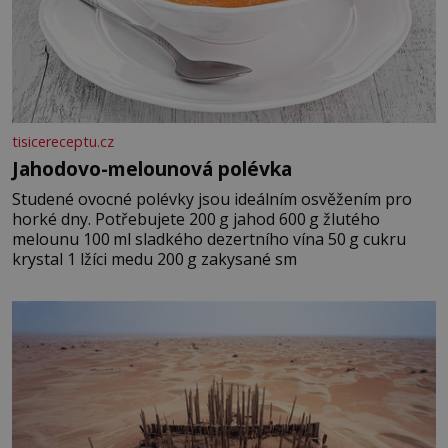
tisicereceptu.cz
Jahodovo-melounová polévka
Studené ovocné polévky jsou ideálním osvěžením pro
horké dny. Potřebujete 200 g jahod 600 g žlutého
melounu 100 ml sladkého dezertního vína 50 g cukru
krystal 1 lžíci medu 200 g zakysané sm