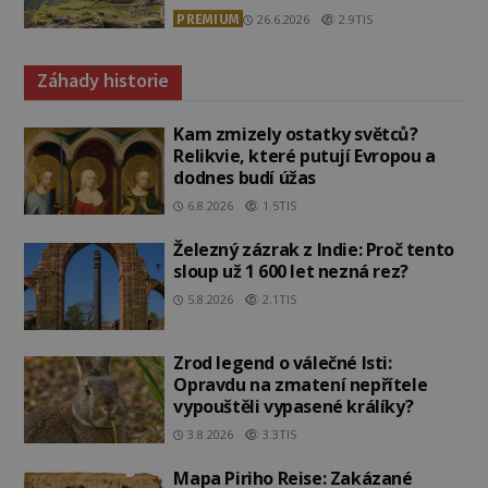
PREMIUM
26.6.2026
2.9TIS
Záhady historie
Kam zmizely ostatky světců?
Relikvie, které putují Evropou a
dodnes budí úžas
6.8.2026
1.5TIS
Železný zázrak z Indie: Proč tento
sloup už 1 600 let nezná rez?
5.8.2026
2.1TIS
Zrod legend o válečné lsti:
Opravdu na zmatení nepřítele
vypouštěli vypasené králíky?
3.8.2026
3.3TIS
Mapa Piriho Reise: Zakázané