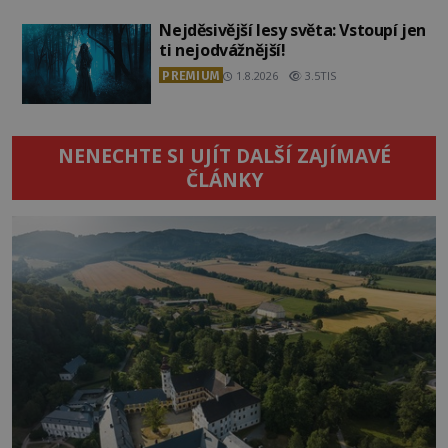
Nejděsivější lesy světa: Vstoupí jen
ti nejodvážnější!
PREMIUM
1.8.2026
3.5TIS
NENECHTE SI UJÍT DALŠÍ ZAJÍMAVÉ
ČLÁNKY