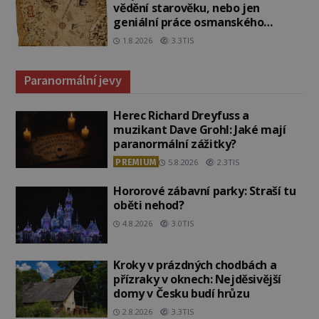
vědění starověku, nebo jen
geniální práce osmanského
admirála?
1.8.2026
3.3TIS
Paranormální jevy
Herec Richard Dreyfuss a
muzikant Dave Grohl: Jaké mají
paranormální zážitky?
PREMIUM
5.8.2026
2.3TIS
Hororové zábavní parky: Straší tu
oběti nehod?
4.8.2026
3.0TIS
Kroky v prázdných chodbách a
přízraky v oknech: Nejděsivější
domy v Česku budí hrůzu
2.8.2026
3.3TIS