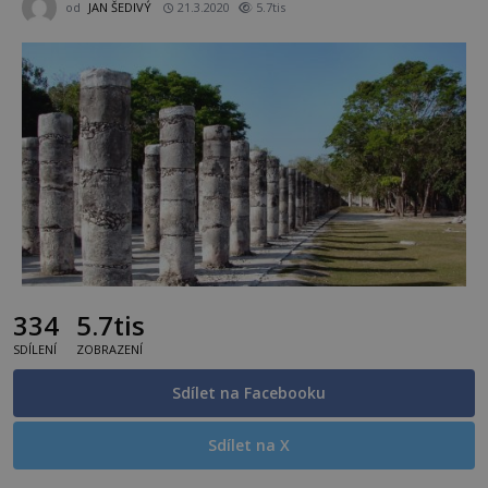
od
JAN ŠEDIVÝ
21.3.2020
5.7tis
334
5.7tis
SDÍLENÍ
ZOBRAZENÍ
Sdílet na Facebooku
Sdílet na X