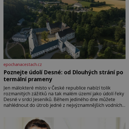
epochanacestach.cz
Poznejte údolí Desné: od Dlouhých strání po
termální prameny
Jen málokteré místo v České republice nabízí tolik
rozmanitých zážitků na tak malém území jako údolí řeky
Desné v srdci Jeseníků. Během jediného dne můžete
nahlédnout do útrob jedné z nejvýznamnějších vodních
elektráren v Evropě, vydat se na horské hřebeny, projet
se na koloběžce a den zakončit poznáváním památek ve
Velkých Losinách nebo v termálním