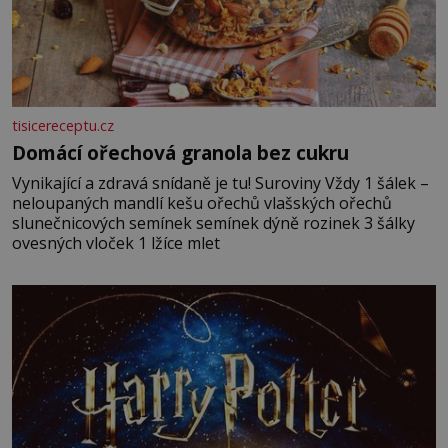
tisicereceptu.cz
Domácí ořechová granola bez cukru
Vynikající a zdravá snídaně je tu! Suroviny Vždy 1 šálek –
neloupaných mandlí kešu ořechů vlašských ořechů
slunečnicových semínek semínek dýně rozinek 3 šálky
ovesných vloček 1 lžíce mlet