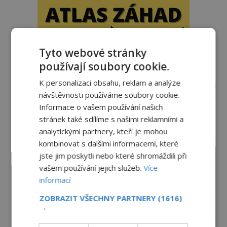
Tyto webové stránky
používají soubory cookie.
reklama
K personalizaci obsahu, reklam a analýze
návštěvnosti používáme soubory cookie.
Informace o vašem používání našich
stránek také sdílíme s našimi reklamními a
analytickými partnery, kteří je mohou
kombinovat s dalšími informacemi, které
jste jim poskytli nebo které shromáždili při
vašem používání jejich služeb.
Více
informací
ZOBRAZIT VŠECHNY PARTNERY
(1616)
→