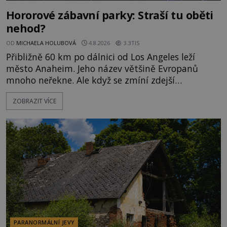
Hororové zábavní parky: Straší tu oběti
nehod?
OD
MICHAELA HOLUBOVÁ
4.8.2026
3.3TIS
Přibližně 60 km po dálnici od Los Angeles leží
město Anaheim. Jeho název většině Evropanů
mnoho neřekne. Ale když se zmíní zdejší
Disneyland, je hned jasno. Zábavní park vyroste na
ZOBRAZIT VÍCE
poklidném místě bývalého sadu pomerančovníků.
Klid tu teď rozhodně nepanuje, park navštíví
kolem 17 000 000 zábavychtivých lidí ročně. A ač je
velká snaha to utajit, někteří z
PARANORMÁLNÍ JEVY