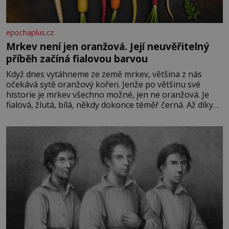
epochaplus.cz
Mrkev není jen oranžová. Její neuvěřitelný
příběh začíná fialovou barvou
Když dnes vytáhneme ze země mrkev, většina z nás
očekává sytě oranžový kořen. Jenže po většinu své
historie je mrkev všechno možné, jen ne oranžová. Je
fialová, žlutá, bílá, někdy dokonce téměř černá. Až díky
stovkám let pečlivého šlechtění se z ní stává zelenina,
bez které si českou zahradu ani nedokážeme představit.
Její příběh je