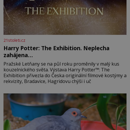
21stoleti.cz
Harry Potter: The Exhibition. Neplecha
zahájena…
Pražské Letňany se na půl roku proměnily v malý kus
kouzelnického světa. Výstava Harry Potter™: The
Exhibition přivezla do Česka originální filmové kostýmy a
rekvizity, Bradavice, Hagridovu chýši i uč