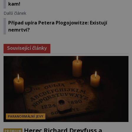
kam!
Další článek
Případ upíra Petera Plogojowitze: Existují
nemrtví?
Související články
PARANORMÁLNÍ JEVY
Herec Richard Dreyfuss a
PREMIUM