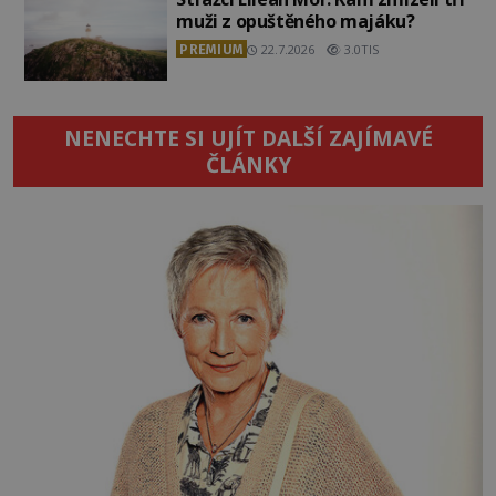
muži z opuštěného majáku?
PREMIUM
22.7.2026
3.0TIS
NENECHTE SI UJÍT DALŠÍ ZAJÍMAVÉ
ČLÁNKY