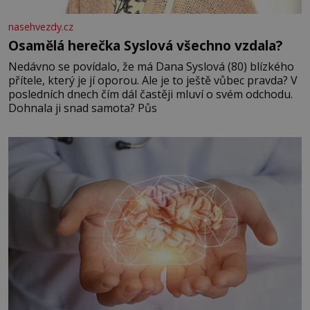
nasehvezdy.cz
Osamělá herečka Syslová všechno vzdala?
Nedávno se povídalo, že má Dana Syslová (80) blízkého
přítele, který je jí oporou. Ale je to ještě vůbec pravda? V
posledních dnech čím dál častěji mluví o svém odchodu.
Dohnala ji snad samota? Půs