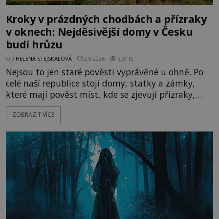
Kroky v prázdných chodbách a přízraky
v oknech: Nejděsivější domy v Česku
budí hrůzu
OD
HELENA STEJSKALOVÁ
2.8.2026
3.3TIS
Nejsou to jen staré pověsti vyprávěné u ohně. Po
celé naší republice stojí domy, statky a zámky,
které mají pověst míst, kde se zjevují přízraky,
ozývají nevysvětlitelné zvuky nebo se dějí podivné
ZOBRAZIT VÍCE
jevy. Zatímco historici většinou hledají racionální
vysvětlení, záhadologové upozorňují, že některé
lokality vykazují nápadně podobná svědectví po
celé generace. A právě tato opakující se svědectví
ud