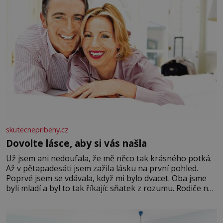
skutecnepribehy.cz
Dovolte lásce, aby si vás našla
Už jsem ani nedoufala, že mě něco tak krásného potká.
Až v pětapadesáti jsem zažila lásku na první pohled.
Poprvé jsem se vdávala, když mi bylo dvacet. Oba jsme
byli mladí a byl to tak říkajíc sňatek z rozumu. Rodiče nás
dali dohromady, Toník byl dobře zaopatřený mladý muž.
Manželství nám oběma moc nesvědčilo, brzy jsme zjistili,
že