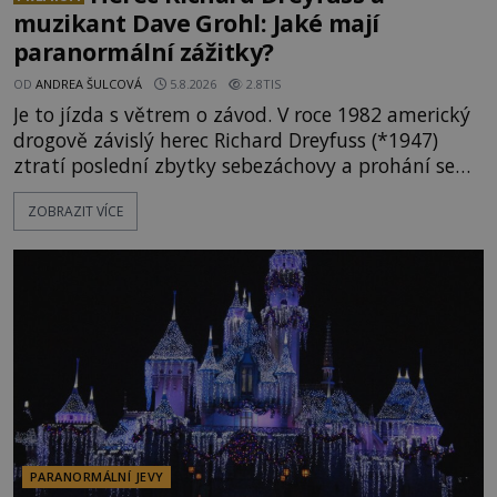
muzikant Dave Grohl: Jaké mají
paranormální zážitky?
OD
ANDREA ŠULCOVÁ
5.8.2026
2.8TIS
Je to jízda s větrem o závod. V roce 1982 americký
drogově závislý herec Richard Dreyfuss (*1947)
ztratí poslední zbytky sebezáchovy a prohání se
po silnicích ve svém mercedesu jako utržený ze
ZOBRAZIT VÍCE
řetězu. Vše vyvrcholí katastrofou, když to Dreyfuss
napálí v plné rychlosti do stromu! Policie ve vraku
následně nalezne schovaný kokain. Tímto
momentem se slavnému
PARANORMÁLNÍ JEVY