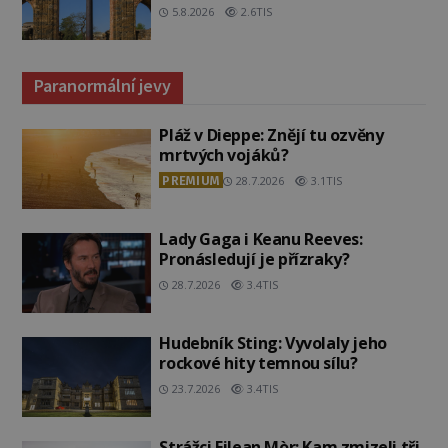
5.8.2026
2.6TIS
Paranormální jevy
Pláž v Dieppe: Znějí tu ozvěny
mrtvých vojáků?
PREMIUM
28.7.2026
3.1TIS
Lady Gaga i Keanu Reeves:
Pronásledují je přízraky?
28.7.2026
3.4TIS
Hudebník Sting: Vyvolaly jeho
rockové hity temnou sílu?
23.7.2026
3.4TIS
Strážci Eilean Mòr: Kam zmizeli tři