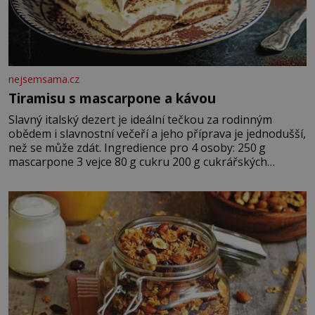
nejsemsama.cz
Tiramisu s mascarpone a kávou
Slavný italský dezert je ideální tečkou za rodinným
obědem i slavnostní večeří a jeho příprava je jednodušší,
než se může zdát. Ingredience pro 4 osoby: 250 g
mascarpone 3 vejce 80 g cukru 200 g cukrářských
piškotů 250 ml silné kávy 2 lžíce amaretta kakao na
posypání Postup: Oddělte žloutky od bílků. Žloutky
vyšlehejte s cukrem do světlé pěny a postupně do nich
vmíchejte mascarpone, aby vznikl hladký