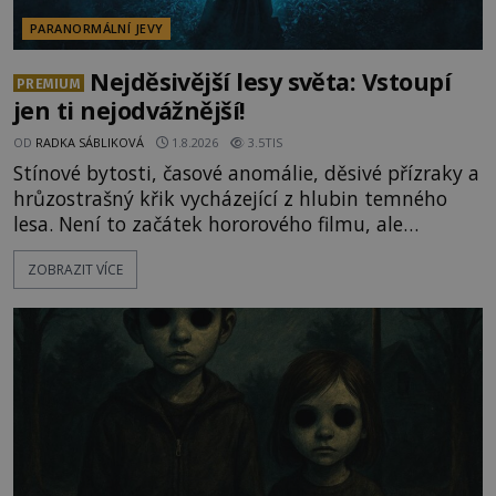
PARANORMÁLNÍ JEVY
Nejděsivější lesy světa: Vstoupí
PREMIUM
jen ti nejodvážnější!
OD
RADKA SÁBLIKOVÁ
1.8.2026
3.5TIS
Stínové bytosti, časové anomálie, děsivé přízraky a
hrůzostrašný křik vycházející z hlubin temného
lesa. Není to začátek hororového filmu, ale
události, které popisují návštěvníci lesů, které jsou
ZOBRAZIT VÍCE
označovány jako nejděsivější na světě. Lidé bydlící
v jejich blízkosti se jim i za bílého dne obloukem
vyhýbají! Už jste o těchto lesích slyšeli? A odvážili
byste se je navštívit? [gallery ids="17