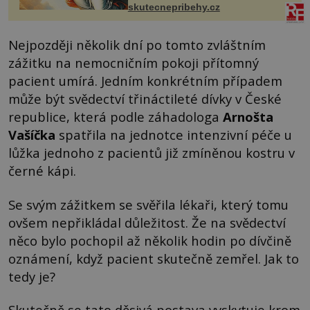
skutecnepribehy.cz
Nejpozději několik dní po tomto zvláštním
zážitku na nemocničním pokoji přítomný
pacient umírá. Jedním konkrétním případem
může být svědectví třináctileté dívky v České
republice, která podle záhadologa
Arnošta
Vašíčka
spatřila na jednotce intenzivní péče u
lůžka jednoho z pacientů již zmíněnou kostru v
černé kápi.
Se svým zážitkem se svěřila lékaři, který tomu
ovšem nepřikládal důležitost. Že na svědectví
něco bylo pochopil až několik hodin po dívčině
oznámení, když pacient skutečně zemřel. Jak to
tedy je?
Skutečně se tato děsivá postava vyskytuje krom