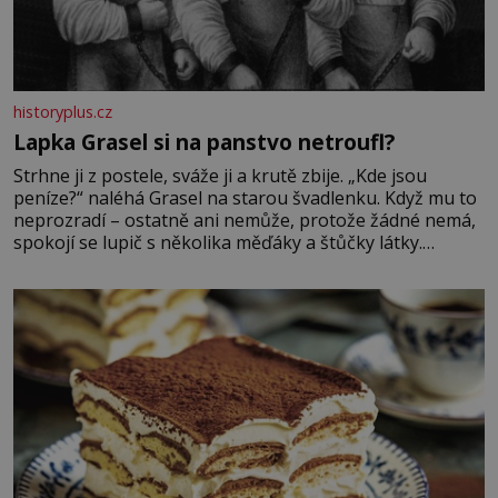
historyplus.cz
Lapka Grasel si na panstvo netroufl?
Strhne ji z postele, sváže ji a krutě zbije. „Kde jsou
peníze?“ naléhá Grasel na starou švadlenku. Když mu to
neprozradí – ostatně ani nemůže, protože žádné nemá,
spokojí se lupič s několika měďáky a štůčky látky.
Zraněná žena pár dní nato umírá. Je to muž nebývale
krutý. Jeho činy budí hrůzu ještě dlouho po jeho smrti