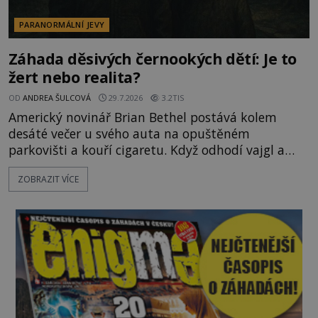
PARANORMÁLNÍ JEVY
Záhada děsivých černookých dětí: Je to
žert nebo realita?
OD
ANDREA ŠULCOVÁ
29.7.2026
3.2TIS
Americký novinář Brian Bethel postává kolem
desáté večer u svého auta na opuštěném
parkovišti a kouří cigaretu. Když odhodí vajgl a
chystá se nastoupit do auta, přijdou k němu dva
ZOBRAZIT VÍCE
mladí chlapci, kterým může být okolo 14 let.
„Pane, byl byste tak laskav a svezl nás domů? Je to
pouhých několik minut od tohoto parkoviště,“
zeptá se suverénně jeden z nich. P