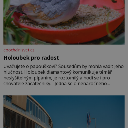
epochalnisvet.cz
Holoubek pro radost
Uvažujete o papouškovi? Sousedům by mohla vadit jeho
hlučnost. Holoubek diamantový komunikuje téměř
neslyšitelným pípáním, je roztomilý a hodí se i pro
chovatele začátečníky. Jedná se o nenáročného
klidného ptáčka, který většinu dne jen posedává. Hodně
času tráví na zemi, kde sbírá zbytky semínek Jeho
domovinou je prakticky celá Austrálie s výjimkou
pobřežní oblasti.