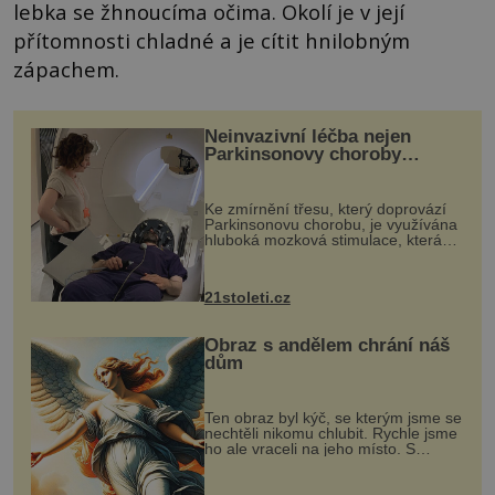
lebka se žhnoucíma očima. Okolí je v její
přítomnosti chladné a je cítit hnilobným
zápachem.
Neinvazivní léčba nejen
Parkinsonovy choroby
pomocí ultrazvukové
„helmy“
Ke zmírnění třesu, který doprovází
Parkinsonovu chorobu, je využívána
hluboká mozková stimulace, která
však vyžaduje vysoce invazivní
zákrok. Ultrazvuk zase není vhodný
k dostatečně přesnému zacílení ...
21stoleti.cz
Obraz s andělem chrání náš
dům
Ten obraz byl kýč, se kterým jsme se
nechtěli nikomu chlubit. Rychle jsme
ho ale vraceli na jeho místo. S
manželem Vaškem jsme si pořídili
chaloupku, takový domek na severu
Čech, kde jsme si naplánova...