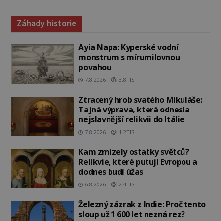
Záhady historie
Ayia Napa: Kyperské vodní
monstrum s mírumilovnou
povahou
7.8.2026
3.8TIS
Ztracený hrob svatého Mikuláše:
Tajná výprava, která odnesla
nejslavnější relikvii do Itálie
7.8.2026
1.2TIS
Kam zmizely ostatky světců?
Relikvie, které putují Evropou a
dodnes budí úžas
6.8.2026
2.4TIS
Železný zázrak z Indie: Proč tento
sloup už 1 600 let nezná rez?