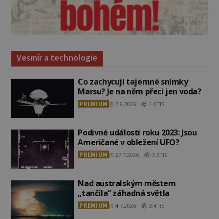
Vesmír a technologie
Co zachycují tajemné snímky
Marsu? Je na něm přeci jen voda?
PREMIUM
7.8.2026
1.0TIS
Podivné události roku 2023: Jsou
Američané v obležení UFO?
PREMIUM
27.7.2026
3.5TIS
Nad australským městem
„tančila“ záhadná světla
PREMIUM
4.7.2026
3.4TIS