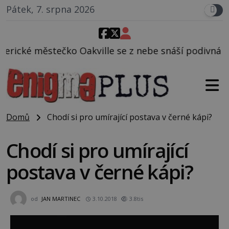
Pátek, 7. srpna 2026
ille se z nebe snáší podivná rosolovitá látka nezn
Domů
Chodí si pro umírající postava v černé kápi?
Chodí si pro umírající
postava v černé kápi?
od
JAN MARTINEC
3.10.2018
3.8tis