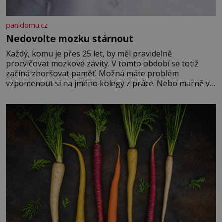
panidomu.cz
Nedovolte mozku stárnout
Každý, komu je přes 25 let, by měl pravidelně
procvičovat mozkové závity. V tomto období se totiž
začíná zhoršovat paměť. Možná máte problém
vzpomenout si na jméno kolegy z práce. Nebo marně v
paměti lovíte název knížky, kterou jste nedávno přečetli.
Je to opravdu tak, s věkem jako kdyby se paměť
rozhodla stávkovat. Cvičte