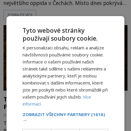
největšího oppida v Čechách. Místo dnes pokrývá
les, zbytky po kdysi monumentálním hradišti jsou
ZOBRAZIT VÍCE
ale v terénu patrné stále. Co dalšího tu po Keltech
zůstalo? Prozkoumejte to spolu s ENIGMOU! Na
vrch Hr
Tyto webové stránky
používají soubory cookie.
K personalizaci obsahu, reklam a analýze
návštěvnosti používáme soubory cookie.
Informace o vašem používání našich
stránek také sdílíme s našimi reklamními a
analytickými partnery, kteří je mohou
kombinovat s dalšími informacemi, které
REPORTÁŽE
jste jim poskytli nebo které shromáždili při
vašem používání jejich služeb.
Více
Tajemství vyšehradského podzemí:
informací
Pevnost pro vojáky ocenili i nacisté
ZOBRAZIT VŠECHNY PARTNERY
(1616)
OD
HELENA STEJSKALOVÁ
23.7.2026
3.2TIS
→
Tajuplné podzemí staroslavného Vyšehradu
neskrývá jen chladnou tmu, ale opatrovává