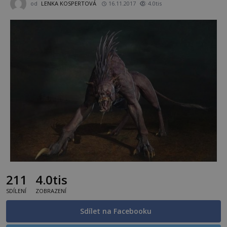
od
LENKA KOSPERTOVÁ
16.11.2017
4.0tis
211
4.0tis
SDÍLENÍ
ZOBRAZENÍ
Sdílet na Facebooku