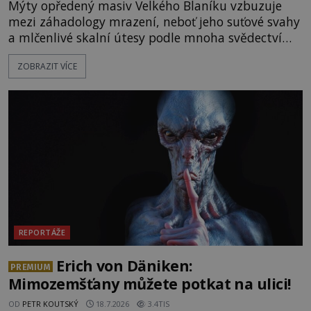
Mýty opředený masiv Velkého Blaníku vzbuzuje
mezi záhadology mrazení, neboť jeho suťové svahy
a mlčenlivé skalní útesy podle mnoha svědectví
fungují jako anomální zóny, kde selhává lidské
ZOBRAZIT VÍCE
vnímání času i prostoru. Geologické anomálie hory
nenechávají nikoho chladným a esoterici i
badatelé zde odkrývají indicie, které propojují
prastaré pohanské kulty, keltské svatyně a zprávy
o lidech, kteří v
REPORTÁŽE
Erich von Däniken:
PREMIUM
Mimozemšťany můžete potkat na ulici!
OD
PETR KOUTSKÝ
18.7.2026
3.4TIS