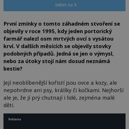
Sdílet na X
První zmínky o tomto záhadném stvoření se
objevily v roce 1995, kdy jeden portorický
farmář nalezl osm mrtvých ovcí s vysátou
krví. V dalších měsících se objevily stovky
podobných případů. Jedná se jen o výmysl,
nebo za útoky stojí nám dosud neznámá
bestie?
Její neoblíbenější kořistí jsou ovce a kozy, ale
nepohrdne ani psy, králíky či kočkami. Nejhorší
ale je, že jí prý chutnají i lidé, zejména malé
děti.
Reklama