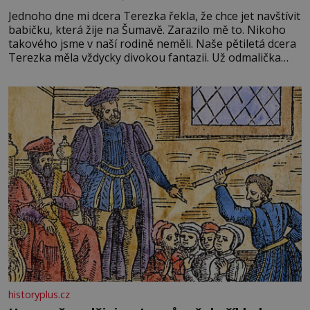
Jednoho dne mi dcera Terezka řekla, že chce jet navštívit
babičku, která žije na Šumavě. Zarazilo mě to. Nikoho
takového jsme v naší rodině neměli. Naše pětiletá dcera
Terezka měla vždycky divokou fantazii. Už odmalička
milovala svět pohádek. Každou chvilku mi říkala, že se jí
zdálo o jednorožcích, krásných princeznách, statečných
rytířích a létajících dracích.
historyplus.cz