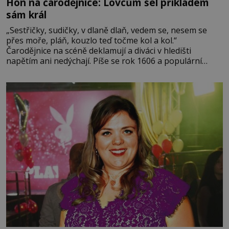
Hon na čarodějnice: Lovcům šel příkladem
sám král
„Sestřičky, sudičky, v dlaně dlaň, vedem se, nesem se
přes moře, pláň, kouzlo teď točme kol a kol.“
Čarodějnice na scéně deklamují a diváci v hledišti
napětím ani nedýchají. Píše se rok 1606 a populární
anglický dramatik William Shakespeare uvádí svou
Tragédii o Macbethovi. Napsal ji pro krále Jakuba I., jenž
v roce 1603 vystřídal