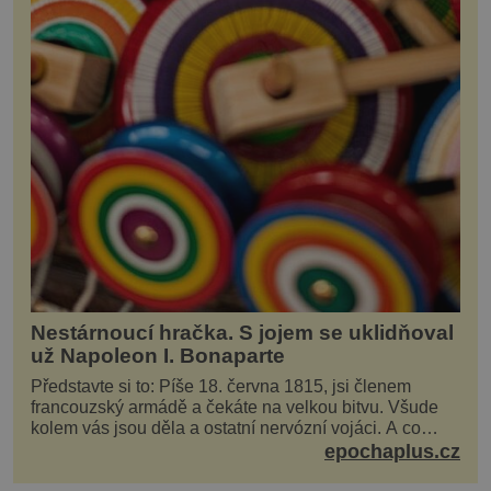
Nestárnoucí hračka. S jojem se uklidňoval
už Napoleon I. Bonaparte
Představte si to: Píše 18. června 1815, jsi členem
francouzský armádě a čekáte na velkou bitvu. Všude
kolem vás jsou děla a ostatní nervózní vojáci. A co
děláte vy? Hrajete si… s jojem! Zdá se v...
epochaplus.cz