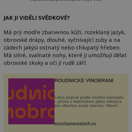
JAK JI VIDĚLI SVĚDKOVÉ?
Má prý modře zbarvenou kůži, rozeklaný jazyk,
obrovské drápy, dlouhé, vyčnívající zuby a na
zádech jakýsi ostnatý nebo chlupatý hřeben.
Má silné, svalnaté nohy, které jí umožňují dělat
obrovské skoky a oči jí rudě září.
ROUDNICKÉ VINOBRANÍ
Letos poprvé podle nového konceptu
– přímo v historickém jádru města a
pro všechny zcela zdarma. Hlavní
program se odehraje na Karlově a
Husově náměstí. Návštěvníci se
mohou těšit na víno, burčák, pes...
epochanacestach.cz