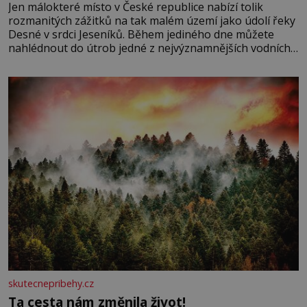
Jen málokteré místo v České republice nabízí tolik
rozmanitých zážitků na tak malém území jako údolí řeky
Desné v srdci Jeseníků. Během jediného dne můžete
nahlédnout do útrob jedné z nejvýznamnějších vodních
elektráren v Evropě, vydat se na horské hřebeny, projet
se na koloběžce a den zakončit poznáváním památek ve
Velkých Losinách nebo v termálním
skutecnepribehy.cz
Ta cesta nám změnila život!