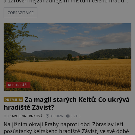
a zároveň nejzáhadnějším místům celého hradu.
Bez vody se posádka dlouho neubrání, proto
ZOBRAZIT VÍCE
stavitelé hledají způsob, jak ji dostat přímo za
hradby. Někdy kopou desítky metrů do skály,
jindy vodu přivádějí štolou. A kolem hlubokých
černých šachet postupně vznikají příběhy o
tajných chodbách, vězních i poklade
REPORTÁŽE
Za magií starých Keltů: Co ukrývá
PREMIUM
hradiště Závist?
OD
KAROLÍNA TRNKOVÁ
3.8.2026
3.2TIS
Na jižním okraji Prahy naproti obci Zbraslav leží
pozůstatky keltského hradiště Závist, ve své době