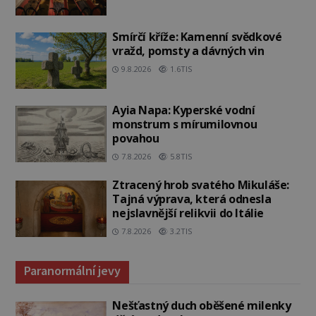
Smírčí kříže: Kamenní svědkové
vražd, pomsty a dávných vin
9.8.2026
1.6TIS
Ayia Napa: Kyperské vodní
monstrum s mírumilovnou
povahou
7.8.2026
5.8TIS
Ztracený hrob svatého Mikuláše:
Tajná výprava, která odnesla
nejslavnější relikvii do Itálie
7.8.2026
3.2TIS
Paranormální jevy
Nešťastný duch oběšené milenky