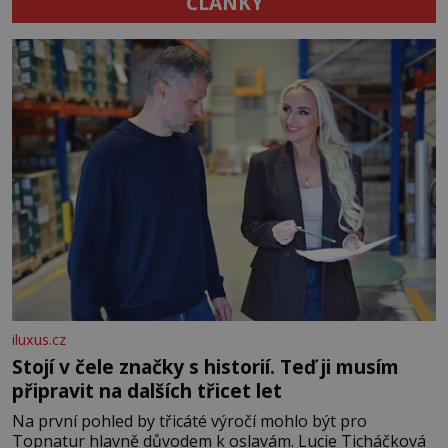
ČLÁNKY
iluxus.cz
Stojí v čele značky s historií. Teď ji musím
připravit na dalších třicet let
Na první pohled by třicáté výročí mohlo být pro
Topnatur hlavně důvodem k oslavám. Lucie Ticháčková