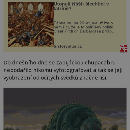
Utonuli říšští šlechtici v
latríně?
Táhne mu na 20 let, ale už lze o
něm říct, že je to ostřílený politik.
Císař Fridrich Barbarossa proto
posílá svého syna a dědice Jindřicha
VI. do Erfurtu, aby se stal
prostředníkem při řešení sporu m...
historyplus.cz
Do dnešního dne se zabijáckou chupacabru
nepodařilo nikomu vyfotografovat a tak se její
vyobrazení od očitých svědků značně liší.