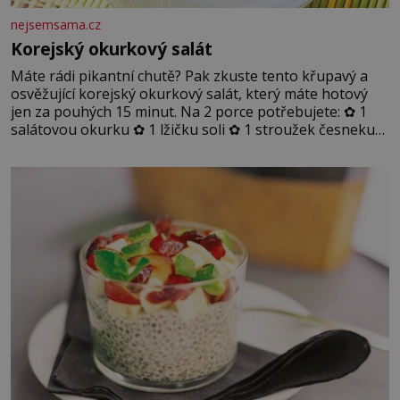
nejsemsama.cz
Korejský okurkový salát
Máte rádi pikantní chutě? Pak zkuste tento křupavý a
osvěžující korejský okurkový salát, který máte hotový
jen za pouhých 15 minut. Na 2 porce potřebujete: ✿ 1
salátovou okurku ✿ 1 lžičku soli ✿ 1 stroužek česneku
✿ 1 lžíci sójové omáčky ✿ 1 lžíci rýžového octa ✿ 1 lžičku
sezamového oleje ✿ 1 lžičku chilli ✿ 1 lžičku cukru ✿ 1
jarní cibulku ✿ 1 lžíci sezamových semínek