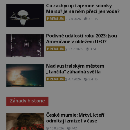
Co zachycují tajemné snímky
Marsu? Je na něm přeci jen voda?
PREMIUM
7.8.2026
3.1TIS
Podivné události roku 2023: Jsou
Američané v obležení UFO?
PREMIUM
27.7.2026
3.5TIS
Nad australským městem
„tančila“ záhadná světla
PREMIUM
4.7.2026
3.4TIS
Záhady historie
České mumie: Mrtví, kteří
odmítají zmizet v čase
10.8.2026
442