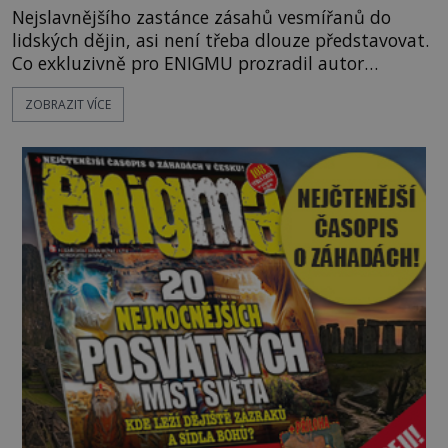
Nejslavnějšího zastánce zásahů vesmířanů do
lidských dějin, asi není třeba dlouze představovat.
Co exkluzivně pro ENIGMU prozradil autor
Vzpomínek na budoucnost, švýcarský badatel
ZOBRAZIT VÍCE
Erich von Däniken? Orbitální stanice Viking 1
přelétá na oběžné dráze nad rudou planetou. Když
je umělá družice od povrchu Marsu vzdálena asi
1873 kilometrů, nachá