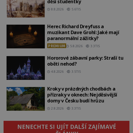
děsí studentky
8.8.2026
5.6TIS
Herec Richard Dreyfuss a
muzikant Dave Grohl: Jaké mají
paranormální zážitky?
PREMIUM
5.8.2026
3.3TIS
Hororové zábavní parky: Straší tu
oběti nehod?
4.8.2026
3.5TIS
Kroky v prázdných chodbách a
přízraky v oknech: Nejděsivější
domy v Česku budí hrůzu
2.8.2026
3.3TIS
NENECHTE SI UJÍT DALŠÍ ZAJÍMAVÉ