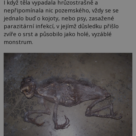
I když těla vypadala hrůzostrašně a
nepřipomínala nic pozemského, vždy se se
jednalo buď o kojoty, nebo psy, zasažené
parazitární infekcí, v jejímž důsledku přišlo
zvíře o srst a působilo jako holé, vyzáblé
monstrum.