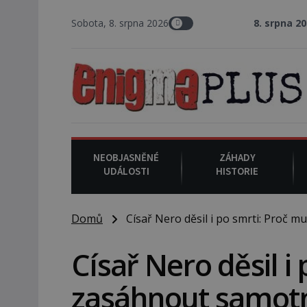
Sobota, 8. srpna 2026
8. srpna 2008
: Zástupce šerifa
NEOBJASNĚNÉ
ZÁHADY
UDÁLOSTI
HISTORIE
Domů
Císař Nero děsil i po smrti: Proč 
Císař Nero děsil i
zasáhnout samot