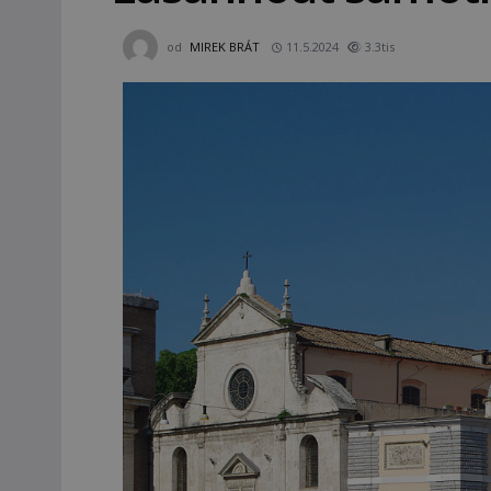
od
MIREK BRÁT
11.5.2024
3.3tis