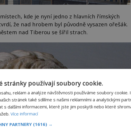
místech, kde je nyní jedno z hlavních římských
tvrdí, že nad hrobem byl původně vysazen ořešák.
městem nad Tiberou se šířil strach.
 stránky používají soubory cookie.
bsahu, reklam a analýze návštěvnosti používáme soubory cookie. 
šich stránek také sdílíme s našimi reklamními a analytickými partn
s dalšími informacemi, které jste jim poskytli nebo které shromá
lužeb.
Více informací
CHNY PARTNERY
(1616) →