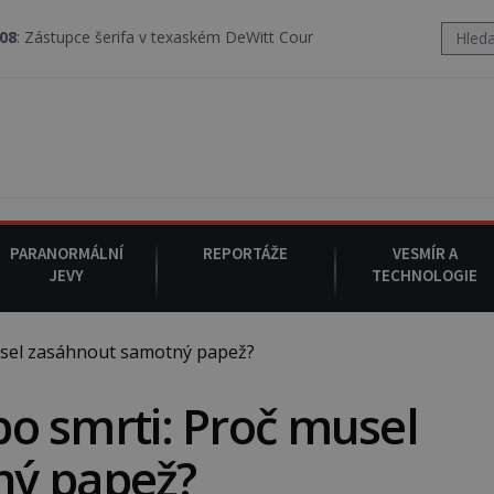
 v texaském DeWitt County pořizuje video, na kterém před jeho voze
PARANORMÁLNÍ
REPORTÁŽE
VESMÍR A
JEVY
TECHNOLOGIE
musel zasáhnout samotný papež?
 po smrti: Proč musel
ný papež?