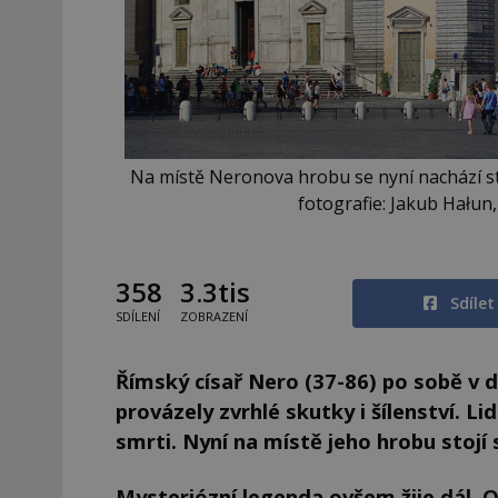
Na místě Neronova hrobu se nyní nachází sta
fotografie: Jakub Hałun
358
3.3tis
Sdíle
SDÍLENÍ
ZOBRAZENÍ
Římský císař Nero (37-86) po sobě v 
provázely zvrhlé skutky i šílenství. L
smrti. Nyní na místě jeho hrobu stojí 
Mysteriózní legenda ovšem žije dál. O 