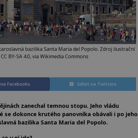
roslavná bazilika Santa Maria del Popolo. Zdroj ilustrační
, CC BY-SA 4.0, via Wikimedia Commons
t na Facebooku
Sdílet na Twitteru
dějinách zanechal temnou stopu. Jeho vládu
idé se dokonce krutého panovníka obávali i po jeho
slavná bazilika Santa Maria del Popolo.
co v ní jde?