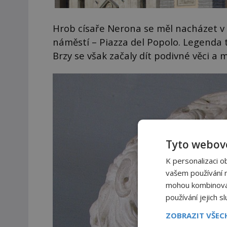
Hrob císaře Nerona se měl nacházet v 
náměstí – Piazza del Popolo. Legenda 
Brzy se však začaly dít podivné věci a 
Tyto webové
K personalizaci o
vašem používání na
mohou kombinovat 
používání jejich s
ZOBRAZIT VŠE