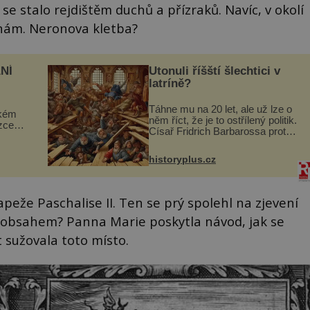
 stalo rejdištěm duchů a přízraků. Navíc, v okolí
inám. Neronova kletba?
NÍ
Utonuli říšští šlechtici v
latríně?
Táhne mu na 20 let, ale už lze o
ckém
něm říct, že je to ostřílený politik.
zcela
Císař Fridrich Barbarossa proto
posílá svého syna a dědice
ově
Jindřicha VI. do Erfurtu, aby se
ohou
historyplus.cz
stal prostředníkem při řešení
sporu m...
peže Paschalise II. Ten se prý spolehl na zjevení
o obsahem? Panna Marie poskytla návod, jak se
et sužovala toto místo.