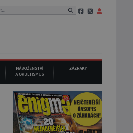
m po cestě utíká zvláštní psovitá šelma, údajně bájná čupakabra.
NÁBOŽENSTVÍ
ZÁZRAKY
A OKULTISMUS