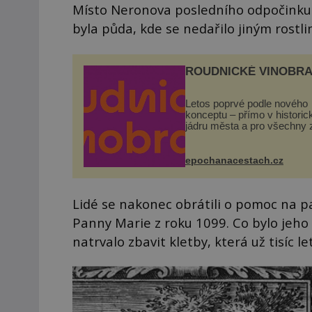
Místo Neronova posledního odpočinku se
byla půda, kde se nedařilo jiným rostl
ROUDNICKÉ VINOBRA
Letos poprvé podle nového
konceptu – přímo v histori
jádru města a pro všechny 
zdarma. Hlavní program se
odehraje na Karlově a Hus
náměstí. Návštěvníci se m
epochanacestach.cz
těšit na víno, burčák, pes...
Lidé se nakonec obrátili o pomoc na pa
Panny Marie z roku 1099. Co bylo jeh
natrvalo zbavit kletby, která už tisíc l