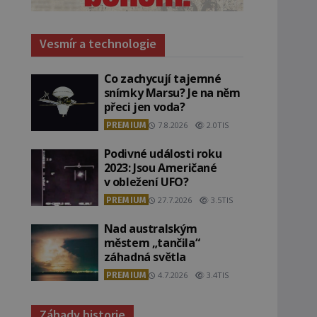
Vesmír a technologie
Co zachycují tajemné
snímky Marsu? Je na něm
přeci jen voda?
PREMIUM
7.8.2026
2.0TIS
Podivné události roku
2023: Jsou Američané
v obležení UFO?
PREMIUM
27.7.2026
3.5TIS
Nad australským
městem „tančila“
záhadná světla
PREMIUM
4.7.2026
3.4TIS
Záhady historie