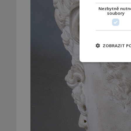
Nezbytně nutn
soubory
ZOBRAZIT P