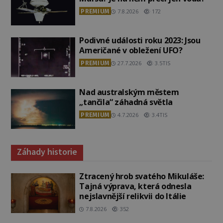
PREMIUM
7.8.2026
172
Podivné události roku 2023: Jsou
Američané v obležení UFO?
PREMIUM
27.7.2026
3.5TIS
Nad australským městem
„tančila“ záhadná světla
PREMIUM
4.7.2026
3.4TIS
Záhady historie
Ztracený hrob svatého Mikuláše:
Tajná výprava, která odnesla
nejslavnější relikvii do Itálie
7.8.2026
352