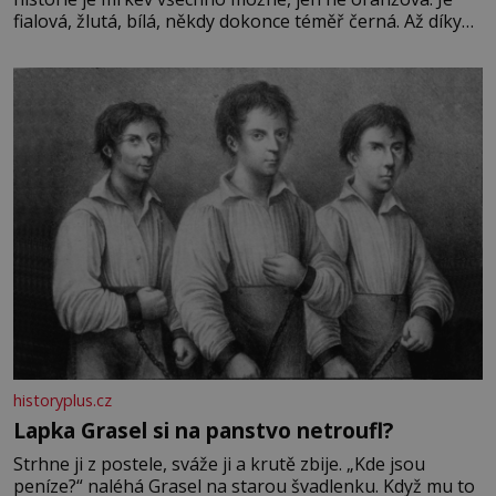
fialová, žlutá, bílá, někdy dokonce téměř černá. Až díky
stovkám let pečlivého šlechtění se z ní stává zelenina,
bez které si českou zahradu ani nedokážeme představit.
Její příběh je
historyplus.cz
Lapka Grasel si na panstvo netroufl?
Strhne ji z postele, sváže ji a krutě zbije. „Kde jsou
peníze?“ naléhá Grasel na starou švadlenku. Když mu to