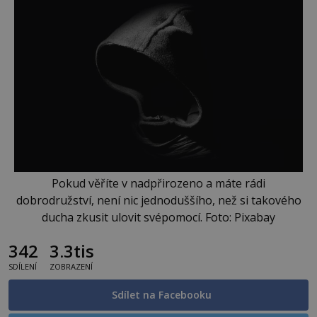
Pokud věříte v nadpřirozeno a máte rádi
dobrodružství, není nic jednoduššího, než si takového
ducha zkusit ulovit svépomocí. Foto: Pixabay
342
3.3tis
SDÍLENÍ
ZOBRAZENÍ
Sdílet na Facebooku