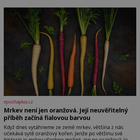
paměti lovíte název knížky, kterou jste nedávno přečetli.
Je to opravdu tak, s věkem jako kdyby se paměť
rozhodla stávkovat. Cvičte
epochaplus.cz
Mrkev není jen oranžová. Její neuvěřitelný
příběh začíná fialovou barvou
Když dnes vytáhneme ze země mrkev, většina z nás
očekává sytě oranžový kořen. Jenže po většinu své
historie je mrkev všechno možné, jen ne oranžová. Je