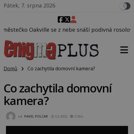
Pátek, 7. srpna 2026
 z nebe snáší podivná rosolovitá látka neznámého p
Domů
Co zachytila domovní kamera?
Co zachytila domovní
kamera?
od
PAVEL POLCAR
5.2.2022
3.3tis