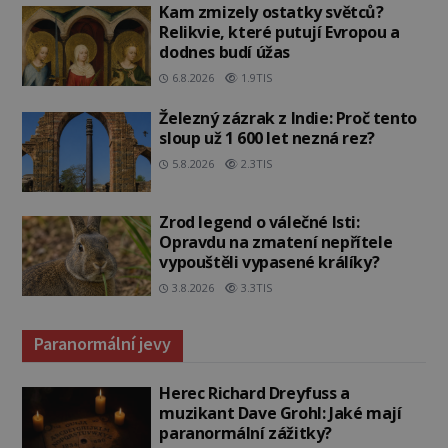
Kam zmizely ostatky světců?
Relikvie, které putují Evropou a
dodnes budí úžas
6.8.2026
1.9TIS
Železný zázrak z Indie: Proč tento
sloup už 1 600 let nezná rez?
5.8.2026
2.3TIS
Zrod legend o válečné lsti:
Opravdu na zmatení nepřítele
vypouštěli vypasené králíky?
3.8.2026
3.3TIS
Paranormální jevy
Herec Richard Dreyfuss a
muzikant Dave Grohl: Jaké mají
paranormální zážitky?