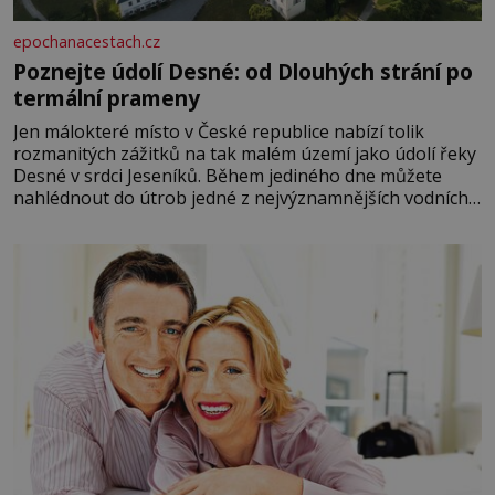
epochanacestach.cz
Poznejte údolí Desné: od Dlouhých strání po
termální prameny
Jen málokteré místo v České republice nabízí tolik
rozmanitých zážitků na tak malém území jako údolí řeky
Desné v srdci Jeseníků. Během jediného dne můžete
nahlédnout do útrob jedné z nejvýznamnějších vodních
elektráren v Evropě, vydat se na horské hřebeny, projet
se na koloběžce a den zakončit poznáváním památek ve
Velkých Losinách nebo v termálním