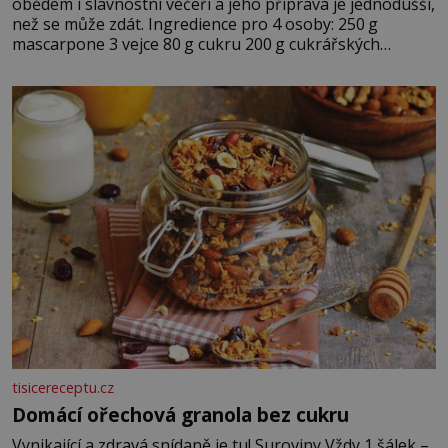
obědem i slavnostní večeří a jeho příprava je jednodušší,
než se může zdát. Ingredience pro 4 osoby: 250 g
mascarpone 3 vejce 80 g cukru 200 g cukrářských
piškotů 250 ml silné kávy 2 lžíce amaretta kakao na
posypání Postup: Oddělte žloutky od bílků. Žloutky
vyšlehejte s cukrem do světlé pěny a postupně do nich
vmíchejte mascarpone, aby vznikl hladký
tisicereceptu.cz
Domácí ořechová granola bez cukru
Vynikající a zdravá snídaně je tu! Suroviny Vždy 1 šálek –