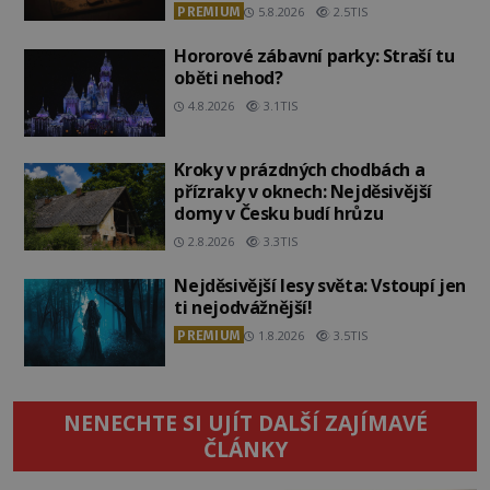
PREMIUM
5.8.2026
2.5TIS
Hororové zábavní parky: Straší tu
oběti nehod?
4.8.2026
3.1TIS
Kroky v prázdných chodbách a
přízraky v oknech: Nejděsivější
domy v Česku budí hrůzu
2.8.2026
3.3TIS
Nejděsivější lesy světa: Vstoupí jen
ti nejodvážnější!
PREMIUM
1.8.2026
3.5TIS
NENECHTE SI UJÍT DALŠÍ ZAJÍMAVÉ
ČLÁNKY