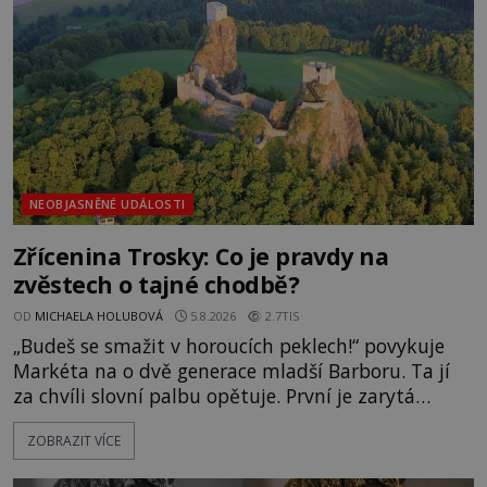
Surat. Gu
NEOBJASNĚNÉ UDÁLOSTI
Zřícenina Trosky: Co je pravdy na
zvěstech o tajné chodbě?
OD
MICHAELA HOLUBOVÁ
5.8.2026
2.7TIS
„Budeš se smažit v horoucích peklech!“ povykuje
Markéta na o dvě generace mladší Barboru. Ta jí
za chvíli slovní palbu opětuje. První je zarytá
katolička, druhá přesvědčená kališnice. A každá z
ZOBRAZIT VÍCE
nich se usídlí na jedné z věží slavného hradu
Trosky. Šlechtic Ota IV. z Bergova (1399–1452) patří