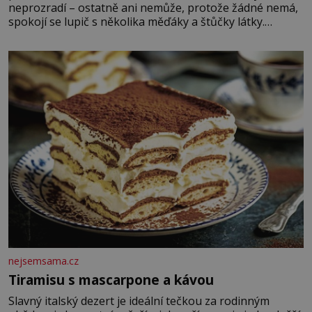
neprozradí – ostatně ani nemůže, protože žádné nemá,
spokojí se lupič s několika měďáky a štůčky látky.
Zraněná žena pár dní nato umírá. Je to muž nebývale
krutý. Jeho činy budí hrůzu ještě dlouho po jeho smrti
nejsemsama.cz
Tiramisu s mascarpone a kávou
Slavný italský dezert je ideální tečkou za rodinným