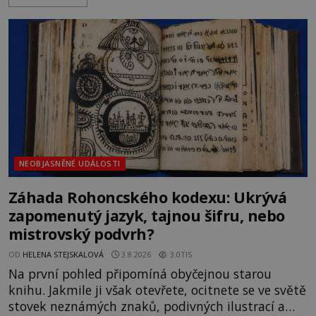
rodí jedna z nejslavnějších „kleteb“ 20. století. Je
na legendě něco pravdy, nebo jde jen o fascinující
souhru okolností? Když antropolog Michail
Gerasimov (1907-1970) a
NEOBJASNĚNÉ UDÁLOSTI
Záhada Rohoncského kodexu: Ukrývá
zapomenutý jazyk, tajnou šifru, nebo
mistrovský podvrh?
OD
HELENA STEJSKALOVÁ
3.8.2026
3.0TIS
Na první pohled připomíná obyčejnou starou
knihu. Jakmile ji však otevřete, ocitnete se ve světě
stovek neznámých znaků, podivných ilustrací a