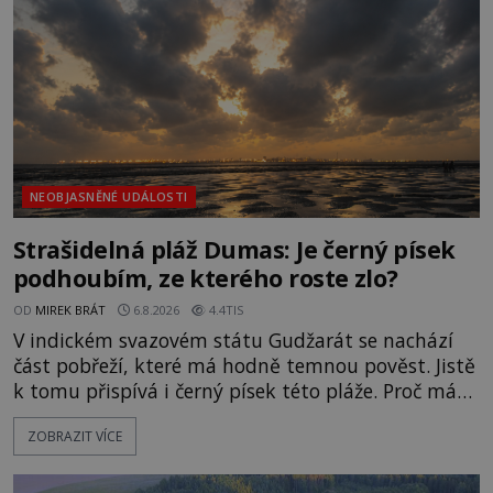
NEOBJASNĚNÉ UDÁLOSTI
Strašidelná pláž Dumas: Je černý písek
podhoubím, ze kterého roste zlo?
OD
MIREK BRÁT
6.8.2026
4.4TIS
V indickém svazovém státu Gudžarát se nachází
část pobřeží, které má hodně temnou pověst. Jistě
k tomu přispívá i černý písek této pláže. Proč má
pláž takové netypické zbarvení? Nakolik jsou
ZOBRAZIT VÍCE
pravdivé historky, že zde došlo k nevysvětlitelným
zmizením turistů? Ti, kteří se nebojí, nás mohou
následovat. Vstupujeme na pláž Dumas ve městě