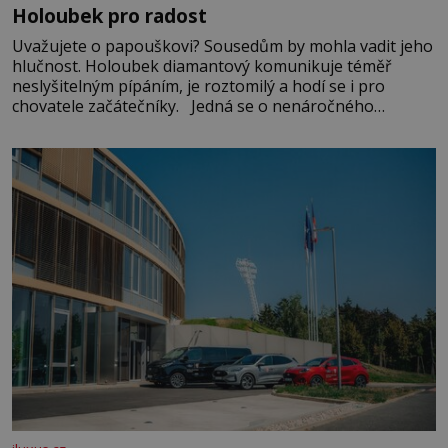
Holoubek pro radost
Uvažujete o papouškovi? Sousedům by mohla vadit jeho
hlučnost. Holoubek diamantový komunikuje téměř
neslyšitelným pípáním, je roztomilý a hodí se i pro
chovatele začátečníky. Jedná se o nenáročného
klidného ptáčka, který většinu dne jen posedává. Hodně
času tráví na zemi, kde sbírá zbytky semínek Jeho
domovinou je prakticky celá Austrálie s výjimkou
pobřežní oblasti.