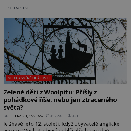
textu, který už téměř dvě století vzdoruje všem
ZOBRAZIT VÍCE
pokusům o rozluštění. Rohoncský kodex patří mezi
největší záhady evropských dějin a dodnes nikdo s
jistotou neví, kdo jej napsal, kdy vznikl ani co
vlastně vypráví. Rohoncský kodex se poprvé
objevuje v roce
NEOBJASNĚNÉ UDÁLOSTI
Zelené děti z Woolpitu: Přišly z
pohádkové říše, nebo jen ztraceného
světa?
OD
HELENA STEJSKALOVÁ
31.7.2026
3.2TIS
Je žhavé léto 12. století, když obyvatelé anglické
vesnice Woolpit objeví poblíž vlčích jam dvě