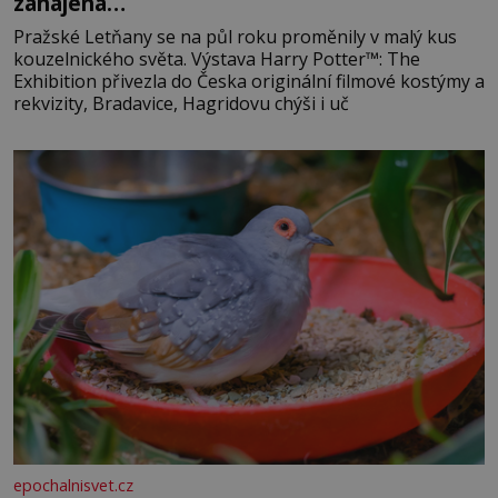
zahájena…
Pražské Letňany se na půl roku proměnily v malý kus
kouzelnického světa. Výstava Harry Potter™: The
Exhibition přivezla do Česka originální filmové kostýmy a
rekvizity, Bradavice, Hagridovu chýši i uč
epochalnisvet.cz