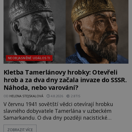
mezi vůdce protihusitského boje. Za manželku má
skutečně jistou
NEOBJASNĚNÉ UDÁLOSTI
Kletba Tamerlánovy hrobky: Otevřeli
hrob a za dva dny začala invaze do SSSR.
Náhoda, nebo varování?
OD
HELENA STEJSKALOVÁ
4.8.2026
2.8TIS
V červnu 1941 sovětští vědci otevírají hrobku
slavného dobyvatele Tamerlána v uzbeckém
Samarkandu. O dva dny později nacistické
Německo zahajuje operaci Barbarossa a napadá
ZOBRAZIT VÍCE
Sovětský svaz. Shoda dat je natolik zarážející, že se