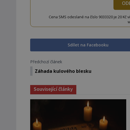
OD
Cena SMS odeslané na číslo 9033320 je 20 Kč vč. 
w
Sdílet na Facebooku
Předchozí článek
Záhada kulového blesku
Související články