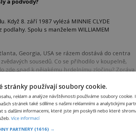
sly a podvody?
u. Když 8. září 1987 vylézá MINNIE CLYDE
í z podlahy. Spolu s manželem WILLIAMEM
tlanta, Georgia, USA se rázem dostává do centra
 zvědavých sousedů. Co se přihodilo v koupelně,
lo zde snad k nějakému hrdelnímu zločinu? Zpráva
rychlostí blesku.
 stránky používají soubory cookie.
ku k dočtení. Nenechte si to ujít!
bsahu, reklam a analýze návštěvnosti používáme soubory cookie. 
šich stránek také sdílíme s našimi reklamními a analytickými partn
NIGMAPLUS PREMIUM?
s dalšími informacemi, které jste jim poskytli nebo které shromá
lužeb.
Více informací
CHNY PARTNERY
(1616) →
 se naším
Premium
čtenářem a
odemkněte
si tento