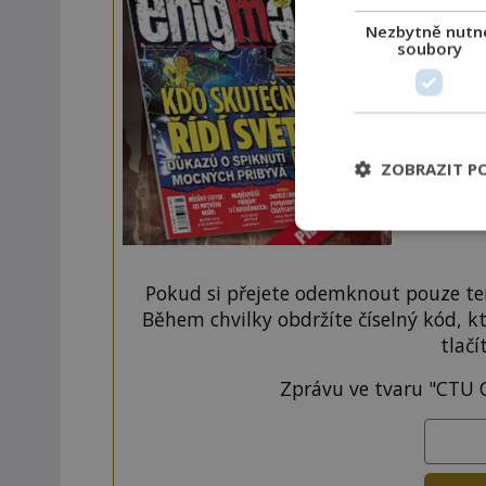
Nezbytně nutn
Navíc
soubory
ZOBRAZIT P
Pokud si přejete odemknout pouze ten
Během chvilky obdržíte číselný kód, k
tlačí
Zprávu ve tvaru "CTU 