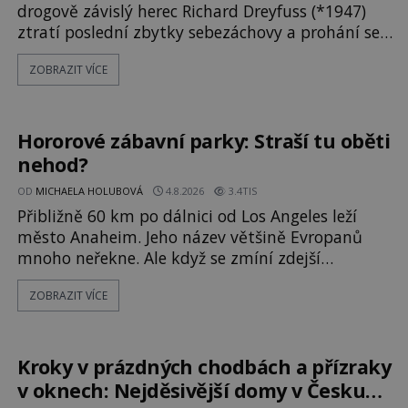
drogově závislý herec Richard Dreyfuss (*1947)
ztratí poslední zbytky sebezáchovy a prohání se
po silnicích ve svém mercedesu jako utržený ze
ZOBRAZIT VÍCE
řetězu. Vše vyvrcholí katastrofou, když to
Dreyfuss napálí v plné rychlosti do stromu! Policie
ve vraku následně nalezne schovaný kokain.
Tímto momentem se slavnému
Hororové zábavní parky: Straší tu oběti
nehod?
OD
MICHAELA HOLUBOVÁ
4.8.2026
3.4TIS
Přibližně 60 km po dálnici od Los Angeles leží
město Anaheim. Jeho název většině Evropanů
mnoho neřekne. Ale když se zmíní zdejší
Disneyland, je hned jasno. Zábavní park vyroste
ZOBRAZIT VÍCE
na poklidném místě bývalého sadu
pomerančovníků. Klid tu teď rozhodně nepanuje,
park navštíví kolem 17 000 000 zábavychtivých
lidí ročně. A ač je velká snaha to utajit, někteří z
Kroky v prázdných chodbách a přízraky
v oknech: Nejděsivější domy v Česku