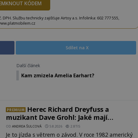
EMKNOUT KÓDEM
DPH. Službu technicky zajišťuje Airtoy a.s. Infolinka: 602 777 555,
ww.platmobilem.cz
Sdílet na X
Další článek
Kam zmizela Amelia Earhart?
Herec Richard Dreyfuss a
PREMIUM
muzikant Dave Grohl: Jaké mají
paranormální zážitky?
OD
ANDREA ŠULCOVÁ
5.8.2026
2.8TIS
Je to jízda s větrem o závod. V roce 1982 americký