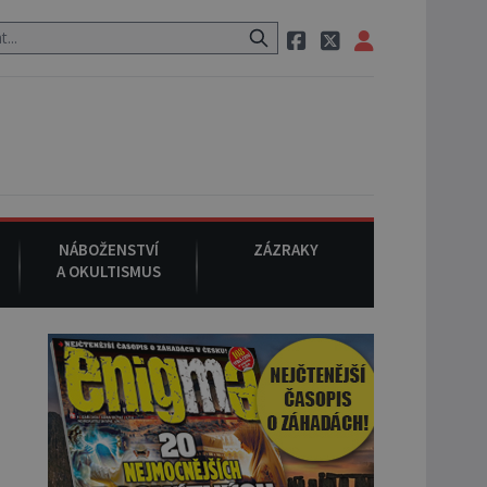
 po cestě utíká zvláštní psovitá šelma, údajně bájná čupakabra.
NÁBOŽENSTVÍ
ZÁZRAKY
A OKULTISMUS