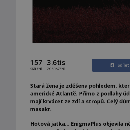
157
3.6tis
Sdíle
SDÍLENÍ
ZOBRAZENÍ
Stará žena je zděšena pohledem, který
americké Atlantě. Přímo z podlahy úd
mají krvácet ze zdí a stropů. Celý dů
masakr.
Hotová jatka… EnigmaPlus objevila n