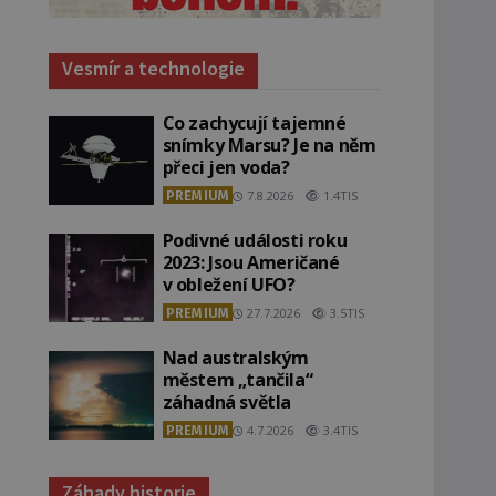
Vesmír a technologie
Co zachycují tajemné
snímky Marsu? Je na něm
přeci jen voda?
PREMIUM
7.8.2026
1.4TIS
Podivné události roku
2023: Jsou Američané
v obležení UFO?
PREMIUM
27.7.2026
3.5TIS
Nad australským
městem „tančila“
záhadná světla
PREMIUM
4.7.2026
3.4TIS
Záhady historie