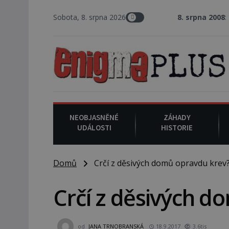
Sobota, 8. srpna 2026
8. srpna 2008
: Zástupce šerifa
NEOBJASNĚNÉ
ZÁHADY
UDÁLOSTI
HISTORIE
Domů
Crčí z děsivých domů opravdu krev
Crčí z děsivých d
od
JANA TRNOBRANSKÁ
18.9.2017
3.6tis