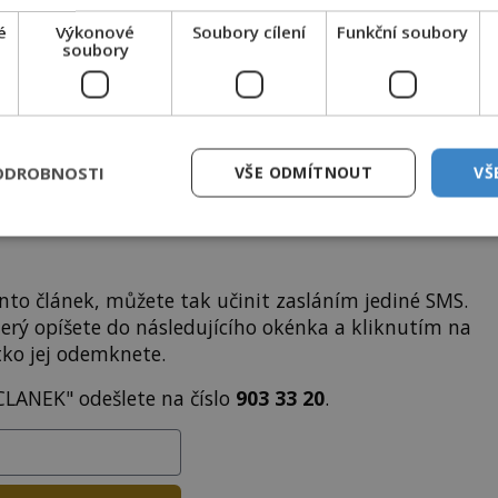
i
tisíce
dalších
skvělých článků
.
é
Výkonové
Soubory cílení
Funkční soubory
 od nás obdržíte i celou řadu
hodnotných bonusů
!
soubory
ODEMKNOUT ČLÁNEK
ODROBNOSTI
VŠE ODMÍTNOUT
VŠ
to článek, můžete tak učinit zasláním jediné SMS.
terý opíšete do následujícího okénka a kliknutím na
tko jej odemknete.
CLANEK" odešlete na číslo
903 33 20
.