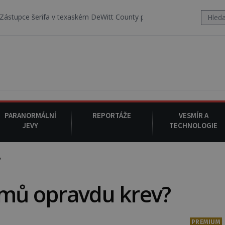
 v texaském DeWitt County pořizuje video, na kterém před jeho vozem
PARANORMÁLNÍ
REPORTÁŽE
VESMÍR A
JEVY
TECHNOLOGIE
?
omů opravdu krev?
PREMIUM