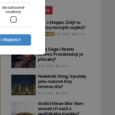
Nezařazené
Paranormální jevy
soubory
Pláž v Dieppe: Znějí tu
ozvěny mrtvých vojáků?
PREMIUM
28.7.2026
3.1TIS
E PŘIJMOUT
Lady Gaga i Keanu
Reeves: Pronásledují je
přízraky?
28.7.2026
3.4TIS
Hudebník Sting: Vyvolaly
jeho rockové hity
temnou sílu?
23.7.2026
3.4TIS
Strážci Eilean Mòr: Kam
zmizeli tři muži z
opuštěného majáku?