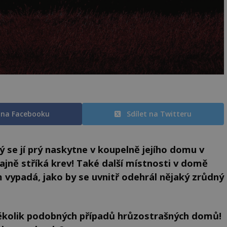
t na Facebooku
Sdílet na Twitteru
 se jí prý naskytne v koupelně jejího domu v
ajně stříká krev! Také další místnosti v domě
m vypadá, jako by se uvnitř odehrál nějaký zrůdný
ěkolik podobných případů hrůzostrašných domů!