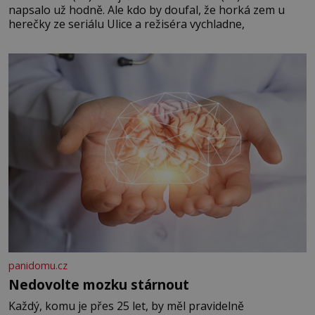
napsalo už hodně. Ale kdo by doufal, že horká zem u
herečky ze seriálu Ulice a režiséra vychladne,
panidomu.cz
Nedovolte mozku stárnout
Každý, komu je přes 25 let, by měl pravidelně