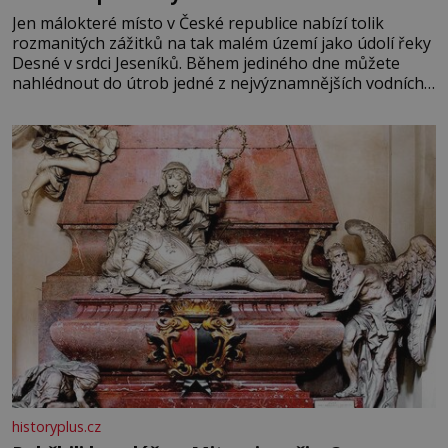
Jen málokteré místo v České republice nabízí tolik
rozmanitých zážitků na tak malém území jako údolí řeky
Desné v srdci Jeseníků. Během jediného dne můžete
nahlédnout do útrob jedné z nejvýznamnějších vodních
elektráren v Evropě, vydat se na horské hřebeny, projet
se na koloběžce a den zakončit poznáváním památek ve
Velkých Losinách nebo v termálním
historyplus.cz