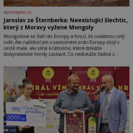
epochaplus.cz
Jaroslav ze Šternberka: Neexistující šlechtic,
který z Moravy vyžene Mongoly
Mongolové se tlačí do Evropy a hrozí, že ovládnou celý
svět. Ale naštěstí jim v samotném srdci Evropy stojí v
cestě malé, ale silné království, které dokáže
dobyvatelské hordy zastavit. Co nedokáže žádná z
asijských říší, co nedokážou Němci – to dokáže český
král. Nebo že by ne? Mongolové od roku 1223 postupují
podél Kaspického a Azovského moře,