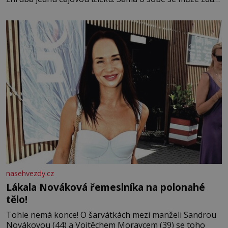
bezvýznamná. Teprve když se spojí s dalšími desítkami
tisíc příslušnic svého včelstva, vznikne jeden z
nejdokonalejších organismů
nasehvezdy.cz
Lákala Nováková řemeslníka na polonahé
tělo!
Tohle nemá konce! O šarvátkách mezi manželi Sandrou
Novákovou (44) a Vojtěchem Moravcem (39) se toho