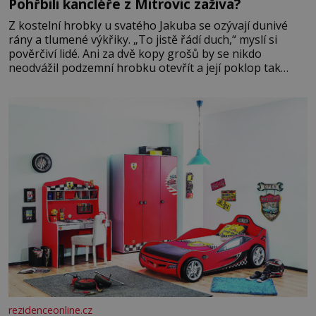
Pohřbili kancléře z Mitrovic zaživa?
Z kostelní hrobky u svatého Jakuba se ozývají dunivé
rány a tlumené výkřiky. „To jistě řádí duch,“ myslí si
pověrčiví lidé. Ani za dvě kopy grošů by se nikdo
neodvážil podzemní hrobku otevřít a její poklop tak
raději jen skrápí svěcenou vodou. Za několik dní divné
burácení skutečně ustane. Když o mnoho let později
hrobku
rezidenceonline.cz