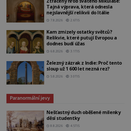
Ztracený hrob svatého Mikuláše:
Tajná výprava, která odnesla
nejslavnější relikvii do Itálie
7.8.2026
2.6TIS
Kam zmizely ostatky světců?
Relikvie, které putují Evropou a
dodnes budí úžas
6.8.2026
3.1TIS
Železný zázrak z Indie: Proč tento
sloup už 1 600 let nezná rez?
5.8.2026
3.0TIS
Paranormální jevy
Nešťastný duch oběšené milenky
děsí studentky
8.8.2026
4.5TIS