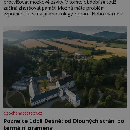
procvičovat mozkové závity. V tomto období se totiž
začíná zhoršovat paměť. Možná máte problém
vzpomenout si na jméno kolegy z práce. Nebo marně v
paměti lovíte název knížky, kterou jste nedávno přečetli.
Je to opravdu tak, s věkem jako kdyby se paměť
rozhodla stávkovat. Cvičte
epochanacestach.cz
Poznejte údolí Desné: od Dlouhých strání po
termální prameny