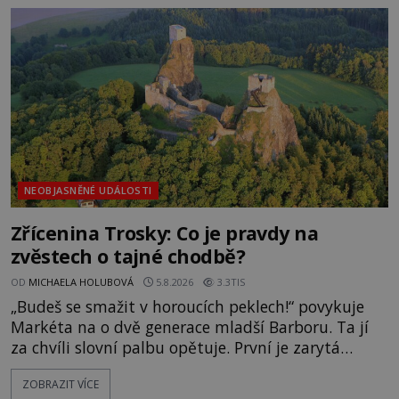
zmizením turistů? Ti, kteří se nebojí, nás mohou
následovat. Vstupujeme na pláž Dumas ve městě
Surat. Gu
NEOBJASNĚNÉ UDÁLOSTI
Zřícenina Trosky: Co je pravdy na
zvěstech o tajné chodbě?
OD
MICHAELA HOLUBOVÁ
5.8.2026
3.3TIS
„Budeš se smažit v horoucích peklech!“ povykuje
Markéta na o dvě generace mladší Barboru. Ta jí
za chvíli slovní palbu opětuje. První je zarytá
katolička, druhá přesvědčená kališnice. A každá z
ZOBRAZIT VÍCE
nich se usídlí na jedné z věží slavného hradu