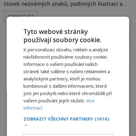
stovek neznámých znaků, podivných ilustrací a
textu, který už téměř dvě století vzdoruje všem
ZOBRAZIT VÍCE
pokusům o rozluštění. Rohoncský kodex patří mezi
největší záhady evropských dějin a dodnes nikdo s
Tyto webové stránky
jistotou neví, kdo jej napsal, kdy vznikl ani co
vlastně vypráví. Rohoncský kodex se poprvé
používají soubory cookie.
objevuje v roce
K personalizaci obsahu, reklam a analýze
návštěvnosti používáme soubory cookie.
Informace o vašem používání našich
stránek také sdílíme s našimi reklamními a
analytickými partnery, kteří je mohou
kombinovat s dalšími informacemi, které
jste jim poskytli nebo které shromáždili při
vašem používání jejich služeb.
Více
informací
ZOBRAZIT VŠECHNY PARTNERY
(1616)
→