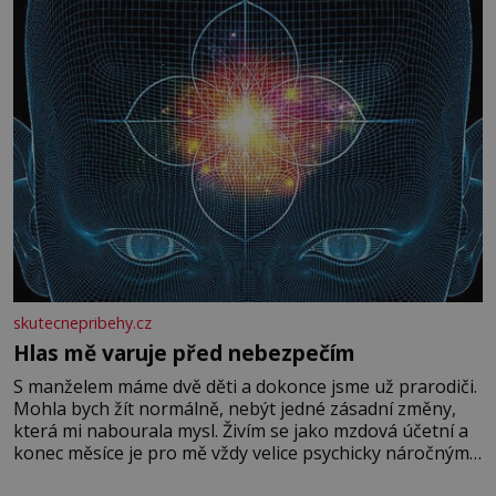
skutecnepribehy.cz
Hlas mě varuje před nebezpečím
S manželem máme dvě děti a dokonce jsme už prarodiči.
Mohla bych žít normálně, nebýt jedné zásadní změny,
která mi nabourala mysl. Živím se jako mzdová účetní a
konec měsíce je pro mě vždy velice psychicky náročným
obdobím. Od té chvíle, co máme vnoučata, mi dcera čím