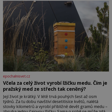
dál častěji volá o pomoc, co se hlídání týče. Dalo by se
epochalnisvet.cz
Včela za celý život vyrobí lžičku medu. Čím je
pražský med ze střech tak ceněný?
Její život je krátký. V létě trvá pouhých šest až osm
týdnů. Za tu dobu navštíví desetitisíce květů, nalétá
stovky kilometrů a vyrobí přibližně devět gramů medu –
zhruba jednu čajovou lžičku. Sama o sobě se může zdát