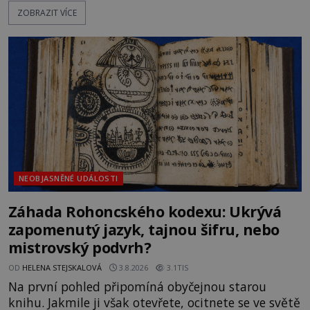
Německo zahajuje operaci Barbarossa a napadá
ZOBRAZIT VÍCE
Sovětský svaz. Shoda dat je natolik zarážející, že se
rodí jedna z nejslavnějších „kleteb“ 20. století. Je
na legendě něco pravdy, nebo jde jen o fascinující
souhru okolností? Když antropolog Michail
Gerasimov (1907-1970) a
NEOBJASNĚNÉ UDÁLOSTI
Záhada Rohoncského kodexu: Ukrývá
zapomenutý jazyk, tajnou šifru, nebo
mistrovský podvrh?
OD
HELENA STEJSKALOVÁ
3.8.2026
3.1TIS
Na první pohled připomíná obyčejnou starou
knihu. Jakmile ji však otevřete, ocitnete se ve světě