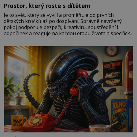
Prostor, který roste s dítětem
Je to svět, který se vyvíjí a proměňuje od prvních
dětských krůčků až po dospívání. Správně navržený
pokoj podporuje bezpečí, kreativitu, soustředění i
odpočinek a reaguje na každou etapu života a specifické
potřeby dítěte. Pro nejmenší je klíčová jednoduchost,
měkkost a bezpečí, proto by pokoj miminka měl působit
především klidně a útulně. Předškolní věk je