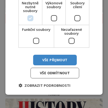
Nezbytně
Výkonové
Soubory
nutné
soubory
cílení
soubory
PROLISTOVAT ČASOPIS
Funkční soubory
Nezařazené
soubory
VŠE PŘIJMOUT
VŠE ODMÍTNOUT
ZOBRAZIT PODROBNOSTI
reklama