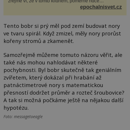
zřejmě ví, že v tomto klidném, poměrně řídce
navštěvovaném koutu vesnické Šumavy se nachází
epochalnisvet.cz
několi...
Tento bobr si prý měl pod zemí budovat nory
ve tvaru spirál. Když zmizel, měly nory prorůst
kořeny stromů a zkamenět.
Samozřejmě můžeme tomuto názoru věřit, ale
také nás mohou nahlodávat některé
pochybnosti. Byl bobr skutečně tak geniálním
zvířetem, který dokázal při hrabání až
patnáctimetrové nory s matematickou
přesností dodržet průměr a rozteč šroubovice?
A tak si možná počkáme ještě na nějakou další
hypotézu.
Foto: messagetoeagle