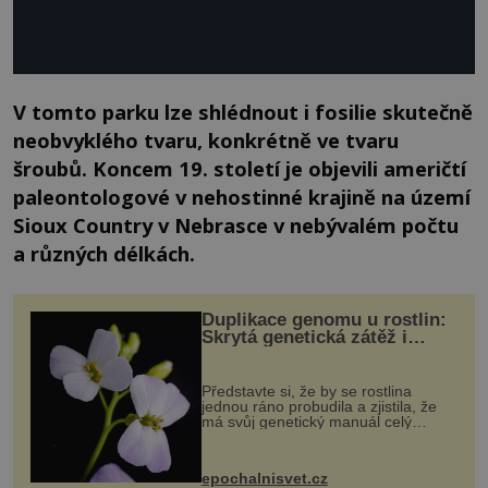
V tomto parku lze shlédnout i fosilie skutečně
neobvyklého tvaru, konkrétně ve tvaru
šroubů. Koncem 19. století je objevili američtí
paleontologové v nehostinné krajině na území
Sioux Country v Nebrasce v nebývalém počtu
a různých délkách.
Duplikace genomu u rostlin:
Skrytá genetická zátěž i
evoluční výhoda
Představte si, že by se rostlina
jednou ráno probudila a zjistila, že
má svůj genetický manuál celý
dvakrát. Přesně to se občas v
přírodě stane – a podle nového
výzkumu to může být pro druhy
epochalnisvet.cz
vstupenka...