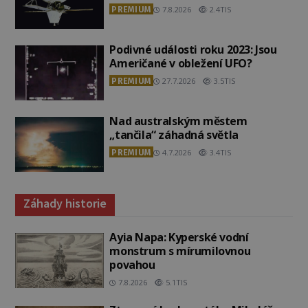
PREMIUM
7.8.2026
2.4TIS
Podivné události roku 2023: Jsou
Američané v obležení UFO?
PREMIUM
27.7.2026
3.5TIS
Nad australským městem
„tančila“ záhadná světla
PREMIUM
4.7.2026
3.4TIS
Záhady historie
Ayia Napa: Kyperské vodní
monstrum s mírumilovnou
povahou
7.8.2026
5.1TIS