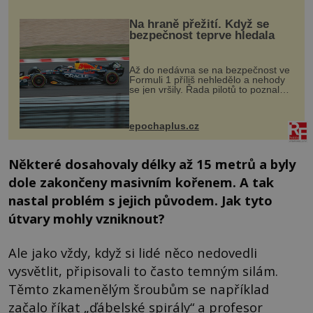
Na hraně přežití. Když se
bezpečnost teprve hledala
Až do nedávna se na bezpečnost ve
Formuli 1 příliš nehledělo a nehody
se jen vršily. Řada pilotů to poznala
na vlastní kůži, často s trvalými
následky nebo bohužel i ztrátou
života. Dnes nepochopiteln...
epochaplus.cz
Některé dosahovaly délky až 15 metrů a byly
dole zakončeny masivním kořenem. A tak
nastal problém s jejich původem. Jak tyto
útvary mohly vzniknout?
Ale jako vždy, když si lidé něco nedovedli
vysvětlit, připisovali to často temným silám.
Těmto zkamenělým šroubům se například
začalo říkat „ďábelské spirály“ a profesor