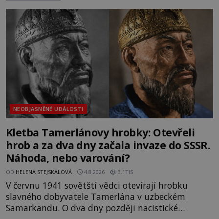
Trosky. Šlechtic Ota IV. z Bergova (1399–1452) patří
mezi vůdce protihusitského boje. Za manželku má
skutečně jistou
NEOBJASNĚNÉ UDÁLOSTI
Kletba Tamerlánovy hrobky: Otevřeli
hrob a za dva dny začala invaze do SSSR.
Náhoda, nebo varování?
OD
HELENA STEJSKALOVÁ
4.8.2026
3.1TIS
V červnu 1941 sovětští vědci otevírají hrobku
slavného dobyvatele Tamerlána v uzbeckém
Samarkandu. O dva dny později nacistické