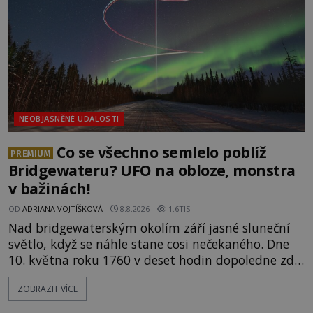
NEOBJASNĚNÉ UDÁLOSTI
Co se všechno semlelo poblíž
PREMIUM
Bridgewateru? UFO na obloze, monstra
v bažinách!
OD
ADRIANA VOJTÍŠKOVÁ
8.8.2026
1.6TIS
Nad bridgewaterským okolím září jasné sluneční
světlo, když se náhle stane cosi nečekaného. Dne
10. května roku 1760 v deset hodin dopoledne zde
dojde k vůbec prvnímu historicky doloženému
ZOBRAZIT VÍCE
přeletu UFO. Podle záznamů vyzařuje takové
světlo, že vypadá jako „koule hořícího ohně“. Jde