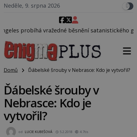
Neděle, 9. srpna 2026
né běsnění satanistického gangu vedeného Charlese
Domů
Ďábelské šrouby v Nebrasce: Kdo je vytvořil?
Ďábelské šrouby v
Nebrasce: Kdo je
vytvořil?
od
LUCIE KUBEŠOVÁ
5.2.2018
4.7tis