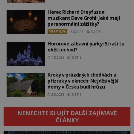
Herec Richard Dreyfuss a
muzikant Dave Grohl: Jaké mají
paranormální zážitky?
PREMIUM
5.8.2026
3.2TIS
Hororové zábavní parky: Straší tu
oběti nehod?
4.8.2026
3.5TIS
Kroky v prázdných chodbách a
přízraky v oknech: Nejděsivější
domy v Česku budí hrůzu
2.8.2026
3.3TIS
NENECHTE SI UJÍT DALŠÍ ZAJÍMAVÉ
ČLÁNKY