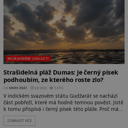
jen o nějaký optický klam, nebo se zde skutečně
právě vznáší mimozemská loď
NEOBJASNĚNÉ UDÁLOSTI
Strašidelná pláž Dumas: Je černý písek
podhoubím, ze kterého roste zlo?
OD
MIREK BRÁT
6.8.2026
5.6TIS
V indickém svazovém státu Gudžarát se nachází
část pobřeží, které má hodně temnou pověst. Jistě
k tomu přispívá i černý písek této pláže. Proč má
pláž takové netypické zbarvení? Nakolik jsou
ZOBRAZIT VÍCE
pravdivé historky, že zde došlo k nevysvětlitelným