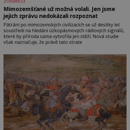
21stoleti.cz
Mimozemšťané už možná volali. Jen jsme
jejich zprávu nedokázali rozpoznat
Pátrání po mimozemských civilizacích se už desítky let
soustředí na hledání úzkopásmových rádiových signálů,
které by příroda sama vytvořila jen stěží. Nová studie
však naznačuje, že právě tato strate