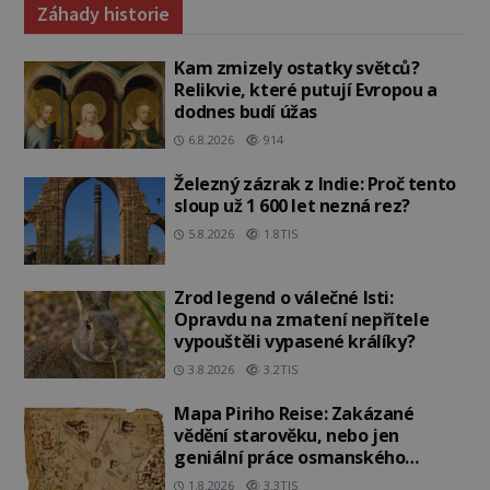
Záhady historie
Kam zmizely ostatky světců?
Relikvie, které putují Evropou a
dodnes budí úžas
6.8.2026
914
Železný zázrak z Indie: Proč tento
sloup už 1 600 let nezná rez?
5.8.2026
1.8TIS
Zrod legend o válečné lsti:
Opravdu na zmatení nepřítele
vypouštěli vypasené králíky?
3.8.2026
3.2TIS
Mapa Piriho Reise: Zakázané
vědění starověku, nebo jen
geniální práce osmanského
admirála?
1.8.2026
3.3TIS