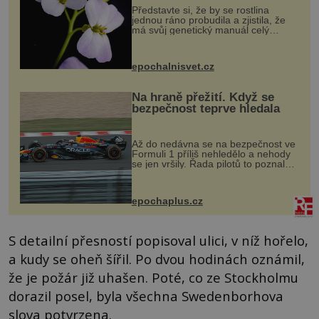
Představte si, že by se rostlina
jednou ráno probudila a zjistila, že
má svůj genetický manuál celý
dvakrát. Přesně to se občas v
přírodě stane – a podle nového
výzkumu to může být pro druhy
epochalnisvet.cz
vstupenka...
Na hraně přežití. Když se
bezpečnost teprve hledala
Až do nedávna se na bezpečnost ve
Formuli 1 příliš nehledělo a nehody
se jen vršily. Řada pilotů to poznala
na vlastní kůži, často s trvalými
následky nebo bohužel i ztrátou
života. Dnes nepochopiteln...
epochaplus.cz
S detailní přesností popisoval ulici, v níž hořelo,
a kudy se oheň šířil. Po dvou hodinách oznámil,
že je požár již uhašen. Poté, co ze Stockholmu
dorazil posel, byla všechna Swedenborhova
slova potvrzena.