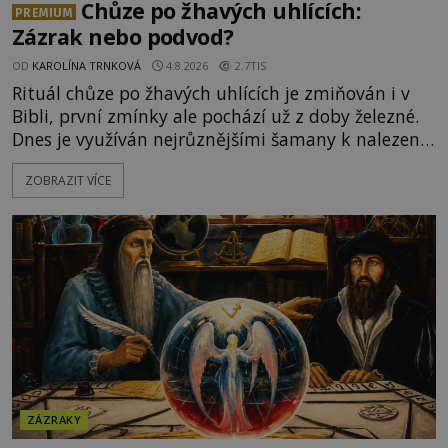
Chůze po žhavých uhlících:
PREMIUM
Zázrak nebo podvod?
OD
KAROLÍNA TRNKOVÁ
4.8.2026
2.7TIS
Rituál chůze po žhavých uhlících je zmiňován i v
Bibli, první zmínky ale pochází už z doby železné.
Dnes je využíván nejrůznějšími šamany k nalezení
spirituální síly či vnitřního klidu. Jak funguje a proč
ZOBRAZIT VÍCE
si při něm člověk nepopálí nohy, což bylo
objektivně dokázáno? Je na něm i něco
nadpřirozeného? Histori
ZÁZRAKY