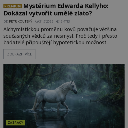
Mystérium Edwarda Kellyho:
PREMIUM
Dokázal vytvořit umělé zlato?
OD
PETR KOUTSKÝ
31.7.2026
3.4TIS
Alchymistickou proměnu kovů považuje většina
současných vědců za nesmysl. Proč tedy i přesto
badatelé připouštějí hypotetickou možnost
transmutace? Mohl její podstatu odhalit anglický
ZOBRAZIT VÍCE
alchymista, vědec a dobrodruh Edward Kelly?
Shromážděný dav napětím téměř nedýchá.
Měšťané pozorují konání muže, který se stává
nesmrtelnou legendou již během
ZÁZRAKY