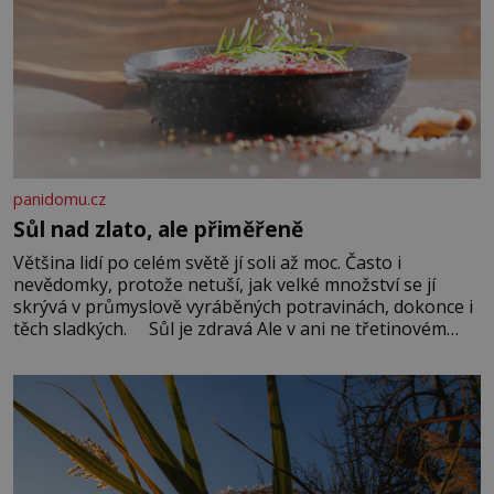
panidomu.cz
Sůl nad zlato, ale přiměřeně
Většina lidí po celém světě jí soli až moc. Často i
nevědomky, protože netuší, jak velké množství se jí
skrývá v průmyslově vyráběných potravinách, dokonce i
těch sladkých. Sůl je zdravá Ale v ani ne třetinovém
množství, než je pro většinu populace běžné. Její
základní složky– sodík a chlór – jsou zásadní pro
správné hospodaření