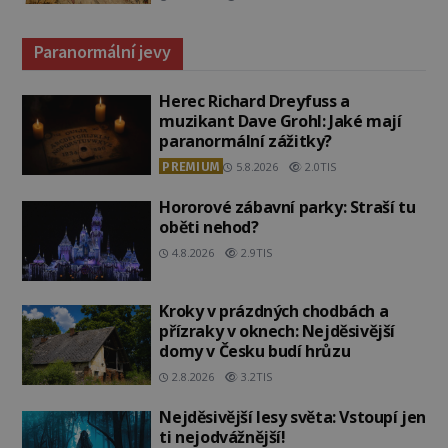
Paranormální jevy
Herec Richard Dreyfuss a
muzikant Dave Grohl: Jaké mají
paranormální zážitky?
PREMIUM
5.8.2026
2.0TIS
Hororové zábavní parky: Straší tu
oběti nehod?
4.8.2026
2.9TIS
Kroky v prázdných chodbách a
přízraky v oknech: Nejděsivější
domy v Česku budí hrůzu
2.8.2026
3.2TIS
Nejděsivější lesy světa: Vstoupí jen
ti nejodvážnější!