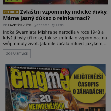
Zvláštní vzpomínky indické dívky:
PREMIUM
Máme jasný důkaz o reinkarnaci?
OD
FRANTIŠEK VLČEK
20.7.2026
2.9TIS
Indka Swarnlata Mishra se narodila v roce 1948 a
když jí byly tři roky, tak se zmínila o vzpomínce na
svůj minulý život. Jakmile začala mluvit jazykem,
který nikdo nezná, začali rodiče její podivné
ZOBRAZIT VÍCE
chování brát vážně. Je snad důkazem reinkarnace?
Swarnlata Mishra se narodila v Indii v roce 1948.
Na první pohled se zdá, že to bu