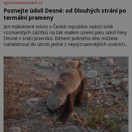
epochanacestach.cz
Poznejte údolí Desné: od Dlouhých strání po
termální prameny
Jen málokteré místo v České republice nabízí tolik
rozmanitých zážitků na tak malém území jako údolí řeky
Desné v srdci Jeseníků. Během jediného dne můžete
nahlédnout do útrob jedné z nejvýznamnějších vodních
elektráren v Evropě, vydat se na horské hřebeny, projet
se na koloběžce a den zakončit poznáváním památek ve
Velkých Losinách nebo v termálním