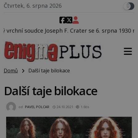
Čtvrtek, 6. srpna 2026
. Crater se 6. srpna 1930 navečeří ve své oblíbené re
Domů
Další taje bilokace
Další taje bilokace
od
PAVEL POLCAR
24.10.2021
1.6tis