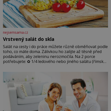
nejsemsama.cz
Vrstvený salát do skla
Salát na cesty i do práce můžete různě obměňovat podle
toho, co máte doma. Zálivkou ho zalijte až těsně před
podáváním, aby zeleninu nerozmočila. Na 2 porce
potřebujete: ✿ 1/4 ledového nebo jiného salátu (římský
salát, polníček…) ✿ 1 malá konzerva kukuřice ✿ ½
okurky ✿ 2 rajčata Zálivka: ✿ 4 lžíce olivového oleje ✿ 1
lžíci citronové šťávy ✿ ½ stroužku