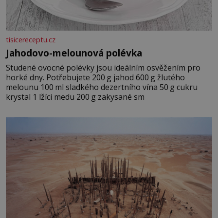
tisicereceptu.cz
Jahodovo-melounová polévka
Studené ovocné polévky jsou ideálním osvěžením pro
horké dny. Potřebujete 200 g jahod 600 g žlutého
melounu 100 ml sladkého dezertního vína 50 g cukru
krystal 1 lžíci medu 200 g zakysané sm