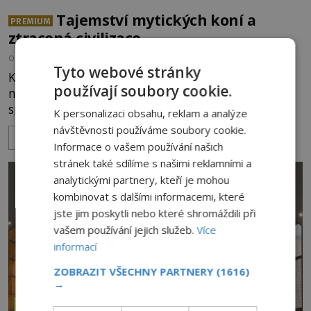
Tajemství mytických koní a
PREMIUM
ztracená civilizace
OD
JAN A. NOVÁK
30.7.2026
3.6TIS
Tyto webové stránky
Koně, moře, podzemí a zemětřesení... Věci, které
používají soubory cookie.
na první pohled spolu nemají vůbec nic
společného. A přece je dávné legendy, lidové
K personalizaci obsahu, reklam a analýze
pohádky i podvědomí psychicky nemocných lidí
návštěvnosti používáme soubory cookie.
ZOBRAZIT VÍCE
podivným způsobem vzájemně propojují. Je
Informace o vašem používání našich
možné, že tato záhadná spojitost ukrývá nějaké
stránek také sdílíme s našimi reklamními a
tajemství pocházející ze samých počátků lidské
analytickými partnery, kteří je mohou
civilizace? Nebo dokonce z temných vod minulosti
kombinovat s dalšími informacemi, které
ještě mnohem hlubších? [g
jste jim poskytli nebo které shromáždili při
vašem používání jejich služeb.
Více
informací
ZOBRAZIT VŠECHNY PARTNERY
(1616)
→
ZÁZRAKY