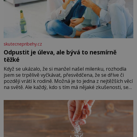
skutecnepribehy.cz
Odpustit je úleva, ale bývá to nesmírně
těžké
Když se ukázalo, že si manžel našel milenku, rozhodla
jsem se trpělivě vyčkávat, přesvědčena, že se dříve či
později vrátí k rodině. Možná je to jedna z nejtěžších věcí
na světě. Ale každý, kdo s tím má nějaké zkušenosti, se
zapřísahá, že pokud odpustíte, znatelně se vám uleví.
Když se ke mně doneslo, že si manžel pořídil milenku,