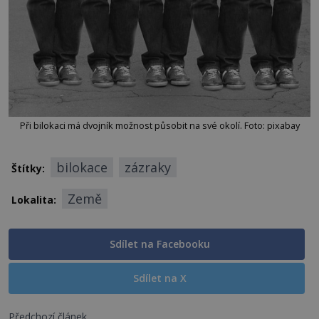
Při bilokaci má dvojník možnost působit na své okolí. Foto: pixabay
bilokace
zázraky
Štítky:
Země
Lokalita:
Sdílet na Facebooku
Sdílet na X
Předchozí článek