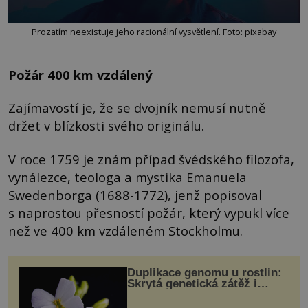
Prozatím neexistuje jeho racionální vysvětlení. Foto: pixabay
Požár 400 km vzdálený
Zajímavostí je, že se dvojník nemusí nutně
držet v blízkosti svého originálu.
V roce 1759 je znám případ švédského filozofa,
vynálezce, teologa a mystika Emanuela
Swedenborga (1688-1772), jenž popisoval
s naprostou přesností požár, který vypukl více
než ve 400 km vzdáleném Stockholmu.
Duplikace genomu u rostlin:
Skrytá genetická zátěž i
evoluční výhoda