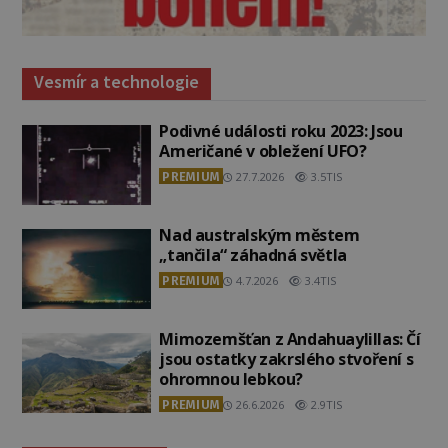
Vesmír a technologie
Podivné události roku 2023: Jsou
Američané v obležení UFO?
PREMIUM
27.7.2026
3.5TIS
Nad australským městem
„tančila“ záhadná světla
PREMIUM
4.7.2026
3.4TIS
Mimozemšťan z Andahuaylillas: Čí
jsou ostatky zakrslého stvoření s
ohromnou lebkou?
PREMIUM
26.6.2026
2.9TIS