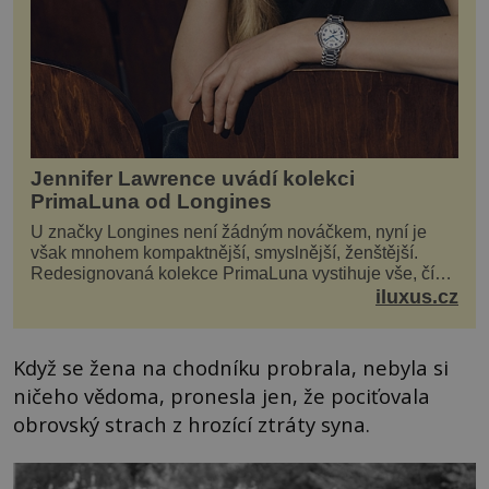
Jennifer Lawrence uvádí kolekci
PrimaLuna od Longines
U značky Longines není žádným nováčkem, nyní je
však mnohem kompaktnější, smyslnější, ženštější.
Redesignovaná kolekce PrimaLuna vystihuje vše, čím
je značka Longines dnes a čím byla i před sto dvacet...
iluxus.cz
Když se žena na chodníku probrala, nebyla si
ničeho vědoma, pronesla jen, že pociťovala
obrovský strach z hrozící ztráty syna.