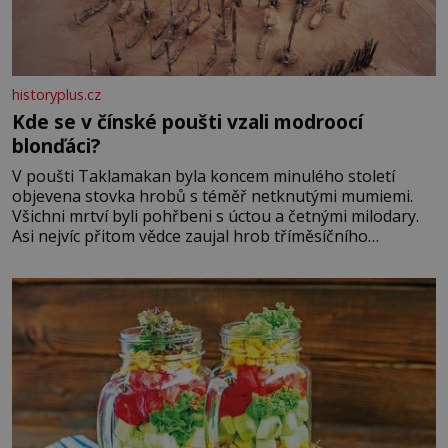
historyplus.cz
Kde se v čínské poušti vzali modroocí
blonďáci?
V poušti Taklamakan byla koncem minulého století
objevena stovka hrobů s téměř netknutými mumiemi.
Všichni mrtví byli pohřbeni s úctou a četnými milodary.
Asi nejvíc přitom vědce zaujal hrob tříměsíčního
chlapečka s modrou filcovou čapkou, z níž se draly
blonďaté vlásky. Fakt, že jsou těla dávných lidí nesmírně
dobře zachovalá, přičítají odborníci zdejším klimatickým
podmínkám. Sucho, prosolené písky a extrémně