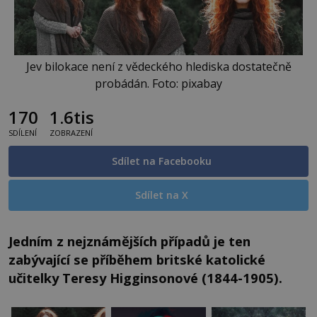
Jev bilokace není z vědeckého hlediska dostatečně
probádán. Foto: pixabay
170
1.6tis
SDÍLENÍ
ZOBRAZENÍ
Sdílet na Facebooku
Sdílet na X
Jedním z nejznámějších případů je ten
zabývající se příběhem britské katolické
učitelky Teresy Higginsonové (1844-1905).