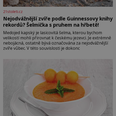
21stoleti.cz
Nejodvážnější zvíře podle Guinnessovy knihy
rekordů? Šelmička s pruhem na hřbetě!
Medojed kapský je lasicovitá šelma, kterou bychom
velikostí mohli přirovnat k českému jezevci. Je extrémně
nebojácná, ostatně bývá označována za nejodvážnější
zvíře vůbec. V této souvislosti je dokonc