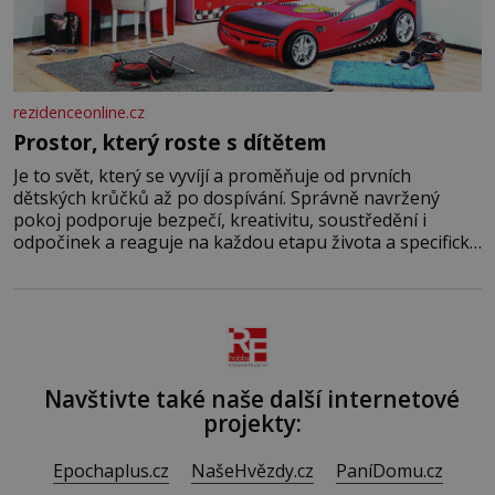
rezidenceonline.cz
Prostor, který roste s dítětem
Je to svět, který se vyvíjí a proměňuje od prvních
dětských krůčků až po dospívání. Správně navržený
pokoj podporuje bezpečí, kreativitu, soustředění i
odpočinek a reaguje na každou etapu života a specifické
potřeby dítěte. Pro nejmenší je klíčová jednoduchost,
měkkost a bezpečí, proto by pokoj miminka měl působit
především klidně a útulně. Předškolní věk je
Navštivte také naše další internetové
projekty:
Epochaplus.cz
NašeHvězdy.cz
PaníDomu.cz