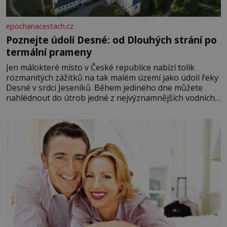
epochanacestach.cz
Poznejte údolí Desné: od Dlouhých strání po
termální prameny
Jen málokteré místo v České republice nabízí tolik
rozmanitých zážitků na tak malém území jako údolí řeky
Desné v srdci Jeseníků. Během jediného dne můžete
nahlédnout do útrob jedné z nejvýznamnějších vodních
elektráren v Evropě, vydat se na horské hřebeny, projet
se na koloběžce a den zakončit poznáváním památek ve
Velkých Losinách nebo v termálním