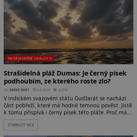
NEOBJASNĚNÉ UDÁLOSTI
Strašidelná pláž Dumas: Je černý písek
podhoubím, ze kterého roste zlo?
OD
MIREK BRÁT
6.8.2026
4.2TIS
V indickém svazovém státu Gudžarát se nachází
část pobřeží, které má hodně temnou pověst. Jistě
k tomu přispívá i černý písek této pláže. Proč má
pláž takové netypické zbarvení? Nakolik jsou
ZOBRAZIT VÍCE
pravdivé historky, že zde došlo k nevysvětlitelným
zmizením turistů? Ti, kteří se nebojí, nás mohou