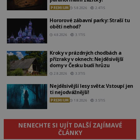
PREMIUM
5.8.2026
2.4TIS
Hororové zábavní parky: Straší tu
oběti nehod?
4.8.2026
3.1TIS
Kroky v prázdných chodbách a
přízraky v oknech: Nejděsivější
domy v Česku budí hrůzu
2.8.2026
3.3TIS
Nejděsivější lesy světa: Vstoupí jen
ti nejodvážnější!
PREMIUM
1.8.2026
3.5TIS
NENECHTE SI UJÍT DALŠÍ ZAJÍMAVÉ
ČLÁNKY