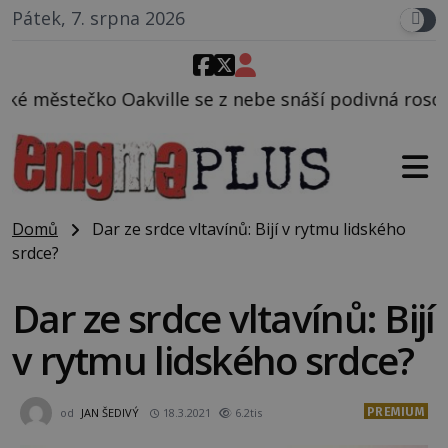
Pátek, 7. srpna 2026
se z nebe snáší podivná rosolovitá látka neznámého
Domů
Dar ze srdce vltavínů: Bijí v rytmu lidského
srdce?
Dar ze srdce vltavínů: Bijí
v rytmu lidského srdce?
PREMIUM
od
JAN ŠEDIVÝ
18.3.2021
6.2tis