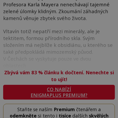
Profesora Karla Mayera nenechávají tajemné
zelené úlomky klidným. Zkoumání záhadných
kamenů věnuje zbytek svého života.
Vltavín totiž nepatří mezi minerály, ale je
tektitem, formou přírodního skla. Svým
složením má nejblíže k obsidiánu, u kterého se
také předpokládá mimozemský původ.
V Čechách se vyskytuje pouze ve dvou
oblastech.
Zbývá vám 83
%
článku k dočtení. Nenechte si
to ujít!
CO NABÍZÍ
ENIGMAPLUS PREMIUM?
Staňte se naším
Premium
čtenářem a
odemkněte
si tento i
tisíce
dalších
skvělých