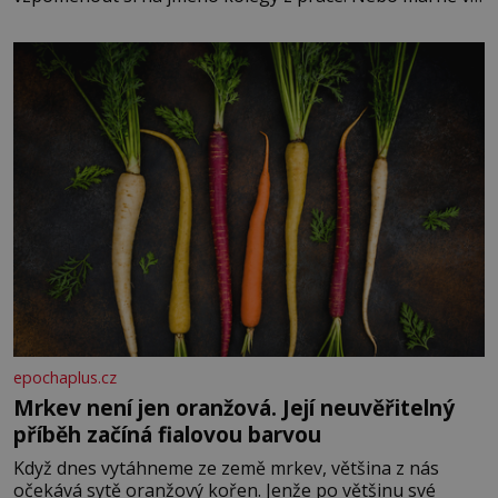
paměti lovíte název knížky, kterou jste nedávno přečetli.
Je to opravdu tak, s věkem jako kdyby se paměť
rozhodla stávkovat. Cvičte
epochaplus.cz
Mrkev není jen oranžová. Její neuvěřitelný
příběh začíná fialovou barvou
Když dnes vytáhneme ze země mrkev, většina z nás
očekává sytě oranžový kořen. Jenže po většinu své