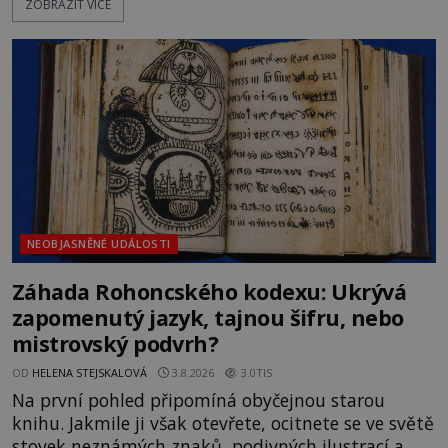
ZOBRAZIT VÍCE
Sovětský svaz. Shoda dat je natolik zarážející, že se
rodí jedna z nejslavnějších „kleteb“ 20. století. Je
na legendě něco pravdy, nebo jde jen o fascinující
souhru okolností? Když antropolog Michail
Gerasimov (1907-1970) a
NEOBJASNĚNÉ UDÁLOSTI
Záhada Rohoncského kodexu: Ukrývá
zapomenutý jazyk, tajnou šifru, nebo
mistrovský podvrh?
OD
HELENA STEJSKALOVÁ
3.8.2026
3.0TIS
Na první pohled připomíná obyčejnou starou
knihu. Jakmile ji však otevřete, ocitnete se ve světě
stovek neznámých znaků, podivných ilustrací a