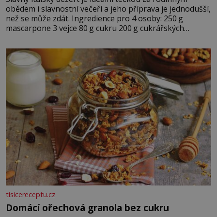
obědem i slavnostní večeří a jeho příprava je jednodušší,
než se může zdát. Ingredience pro 4 osoby: 250 g
mascarpone 3 vejce 80 g cukru 200 g cukrářských
piškotů 250 ml silné kávy 2 lžíce amaretta kakao na
posypání Postup: Oddělte žloutky od bílků. Žloutky
vyšlehejte s cukrem do světlé pěny a postupně do nich
vmíchejte mascarpone, aby vznikl hladký
tisicereceptu.cz
Domácí ořechová granola bez cukru