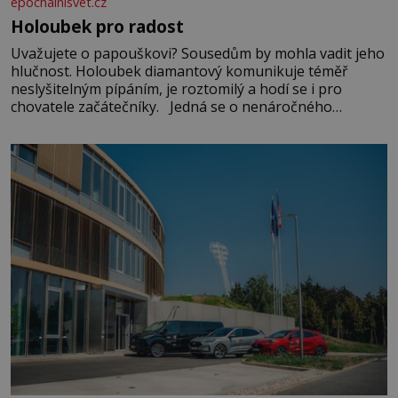
epochalnisvet.cz
Holoubek pro radost
Uvažujete o papouškovi? Sousedům by mohla vadit jeho
hlučnost. Holoubek diamantový komunikuje téměř
neslyšitelným pípáním, je roztomilý a hodí se i pro
chovatele začátečníky. Jedná se o nenáročného
klidného ptáčka, který většinu dne jen posedává. Hodně
času tráví na zemi, kde sbírá zbytky semínek Jeho
domovinou je prakticky celá Austrálie s výjimkou
pobřežní oblasti.