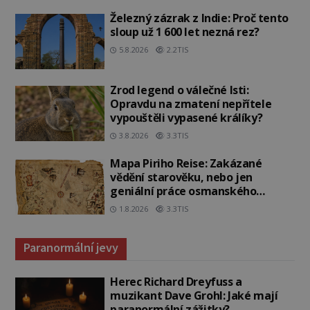
Železný zázrak z Indie: Proč tento
sloup už 1 600 let nezná rez?
5.8.2026
2.2TIS
Zrod legend o válečné lsti:
Opravdu na zmatení nepřítele
vypouštěli vypasené králíky?
3.8.2026
3.3TIS
Mapa Piriho Reise: Zakázané
vědění starověku, nebo jen
geniální práce osmanského
admirála?
1.8.2026
3.3TIS
Paranormální jevy
Herec Richard Dreyfuss a
muzikant Dave Grohl: Jaké mají
paranormální zážitky?