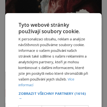
Tyto webové stránky
používají soubory cookie.
K personalizaci obsahu, reklam a analýze
návštěvnosti používáme soubory cookie.
Informace o vašem používání našich
stránek také sdílíme s našimi reklamními a
analytickými partnery, kteří je mohou
kombinovat s dalšími informacemi, které
jste jim poskytli nebo které shromáždili při
vašem používání jejich služeb.
Více
informací
Vesmír a technologie
ZOBRAZIT VŠECHNY PARTNERY
(1616)
→
Podivné události roku 2023: Jsou