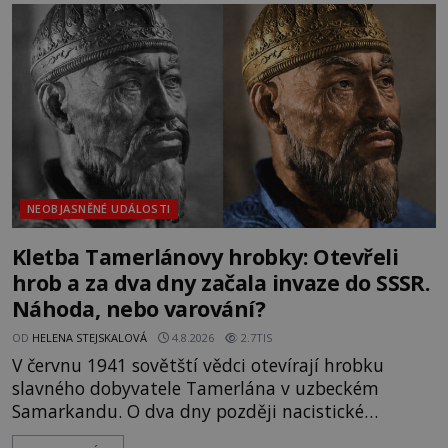
mezi vůdce protihusitského boje. Za manželku má
skutečně jistou
NEOBJASNĚNÉ UDÁLOSTI
Kletba Tamerlánovy hrobky: Otevřeli
hrob a za dva dny začala invaze do SSSR.
Náhoda, nebo varování?
OD
HELENA STEJSKALOVÁ
4.8.2026
2.7TIS
V červnu 1941 sovětští vědci otevírají hrobku
slavného dobyvatele Tamerlána v uzbeckém
Samarkandu. O dva dny později nacistické
Německo zahajuje operaci Barbarossa a napadá