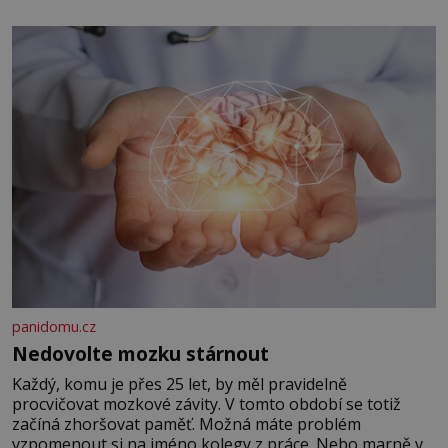
panidomu.cz
Nedovolte mozku stárnout
Každý, komu je přes 25 let, by měl pravidelně
procvičovat mozkové závity. V tomto období se totiž
začíná zhoršovat paměť. Možná máte problém
vzpomenout si na jméno kolegy z práce. Nebo marně v