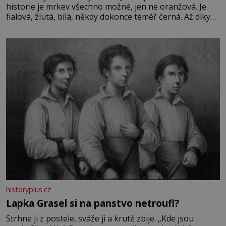
historie je mrkev všechno možné, jen ne oranžová. Je
fialová, žlutá, bílá, někdy dokonce téměř černá. Až díky
stovkám let pečlivého šlechtění se z ní stává zelenina,
bez které si českou zahradu ani nedokážeme představit.
Její příběh je
historyplus.cz
Lapka Grasel si na panstvo netroufl?
Strhne ji z postele, sváže ji a krutě zbije. „Kde jsou