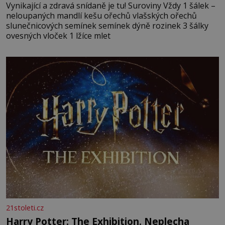
Vynikající a zdravá snídaně je tu! Suroviny Vždy 1 šálek –
neloupaných mandlí kešu ořechů vlašských ořechů
slunečnicových semínek semínek dýně rozinek 3 šálky
ovesných vloček 1 lžíce mlet
21stoleti.cz
Harry Potter: The Exhibition. Neplecha