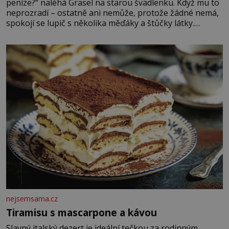
peníze?“ naléhá Grasel na starou švadlenku. Když mu to
neprozradí – ostatně ani nemůže, protože žádné nemá,
spokojí se lupič s několika měďáky a štůčky látky.
Zraněná žena pár dní nato umírá. Je to muž nebývale
krutý. Jeho činy budí hrůzu ještě dlouho po jeho smrti
nejsemsama.cz
Tiramisu s mascarpone a kávou
Slavný italský dezert je ideální tečkou za rodinným