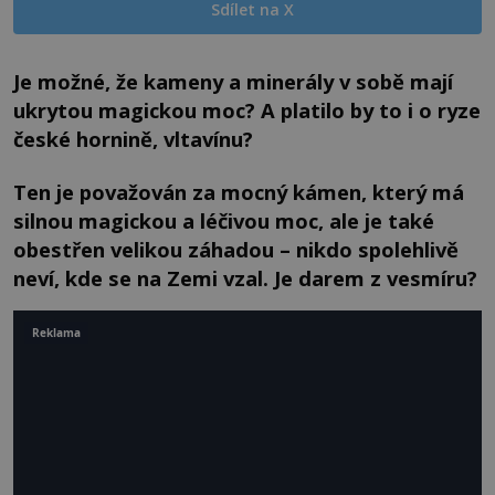
Sdílet na X
Je možné, že kameny a minerály v sobě mají
ukrytou magickou moc? A platilo by to i o ryze
české hornině, vltavínu?
Ten je považován za mocný kámen, který má
silnou magickou a léčivou moc, ale je také
obestřen velikou záhadou – nikdo spolehlivě
neví, kde se na Zemi vzal. Je darem z vesmíru?
Reklama