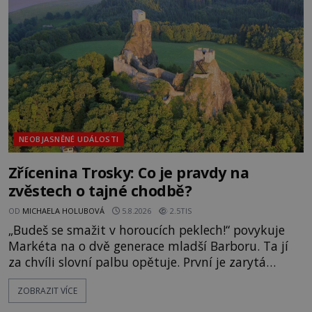
následovat. Vstupujeme na pláž Dumas ve městě
Surat. Gu
NEOBJASNĚNÉ UDÁLOSTI
Zřícenina Trosky: Co je pravdy na
zvěstech o tajné chodbě?
OD
MICHAELA HOLUBOVÁ
5.8.2026
2.5TIS
„Budeš se smažit v horoucích peklech!“ povykuje
Markéta na o dvě generace mladší Barboru. Ta jí
za chvíli slovní palbu opětuje. První je zarytá
katolička, druhá přesvědčená kališnice. A každá z
ZOBRAZIT VÍCE
nich se usídlí na jedné z věží slavného hradu
Trosky. Šlechtic Ota IV. z Bergova (1399–1452) patří