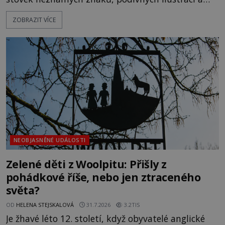
textu, který už téměř dvě století vzdoruje všem
ZOBRAZIT VÍCE
pokusům o rozluštění. Rohoncský kodex patří mezi
největší záhady evropských dějin a dodnes nikdo s
jistotou neví, kdo jej napsal, kdy vznikl ani co
vlastně vypráví. Rohoncský kodex se poprvé
objevuje v roce
NEOBJASNĚNÉ UDÁLOSTI
Zelené děti z Woolpitu: Přišly z
pohádkové říše, nebo jen ztraceného
světa?
OD
HELENA STEJSKALOVÁ
31.7.2026
3.2TIS
Je žhavé léto 12. století, když obyvatelé anglické