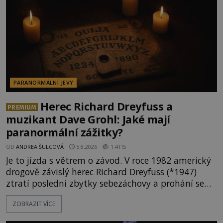
PARANORMÁLNÍ JEVY
Herec Richard Dreyfuss a
PREMIUM
muzikant Dave Grohl: Jaké mají
paranormální zážitky?
OD
ANDREA ŠULCOVÁ
5.8.2026
1.4TIS
Je to jízda s větrem o závod. V roce 1982 americký
drogově závislý herec Richard Dreyfuss (*1947)
ztratí poslední zbytky sebezáchovy a prohání se
po silnicích ve svém mercedesu jako utržený ze
ZOBRAZIT VÍCE
řetězu. Vše vyvrcholí katastrofou, když to Dreyfuss
napálí v plné rychlosti do stromu! Policie ve vraku