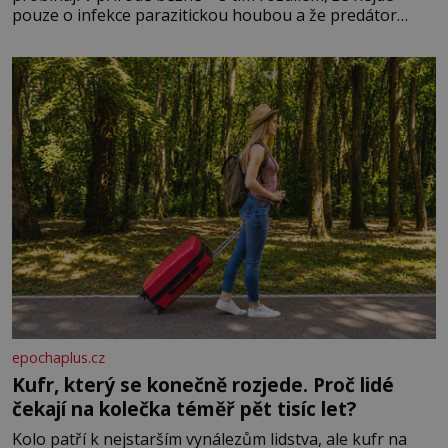
pouze o infekce parazitickou houbou a že predátor
dokáže ovládat jen vývojově nesrovnatelně jednodušší
živočichy, než je člověk. Najít skutečné zombie není nic
nemožného ani v naší přírodě.
epochaplus.cz
Kufr, který se konečně rozjede. Proč lidé
čekají na kolečka téměř pět tisíc let?
Kolo patří k nejstarším vynálezům lidstva, ale kufr na