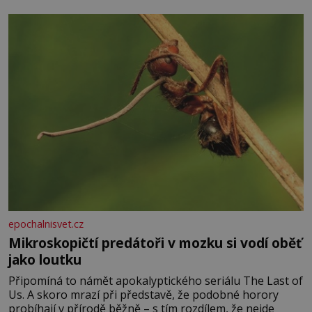
pomeranč, v kořeni je také, ale je ho desetkrát méně), a
kyselinu listovou. Ale
epochalnisvet.cz
Mikroskopičtí predátoři v mozku si vodí oběť
jako loutku
Připomíná to námět apokalyptického seriálu The Last of
Us. A skoro mrazí při představě, že podobné horory
probíhají v přírodě běžně – s tím rozdílem, že nejde