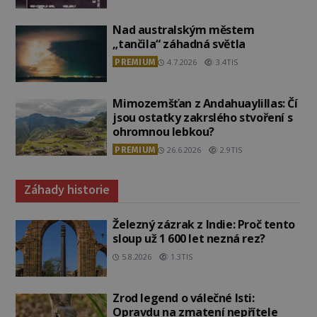
Nad australským městem
„tančila“ záhadná světla
PREMIUM
4.7.2026
3.4TIS
Mimozemšťan z Andahuaylillas: Čí
jsou ostatky zakrslého stvoření s
ohromnou lebkou?
PREMIUM
26.6.2026
2.9TIS
Záhady historie
Železný zázrak z Indie: Proč tento
sloup už 1 600 let nezná rez?
5.8.2026
1.3TIS
Zrod legend o válečné lsti:
Opravdu na zmatení nepřítele