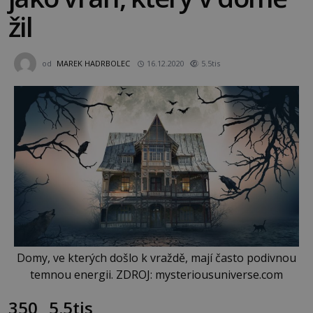
žil
od
MAREK HADRBOLEC
16.12.2020
5.5tis
Domy, ve kterých došlo k vraždě, mají často podivnou
temnou energii. ZDROJ: mysteriousuniverse.com
350
5.5tis