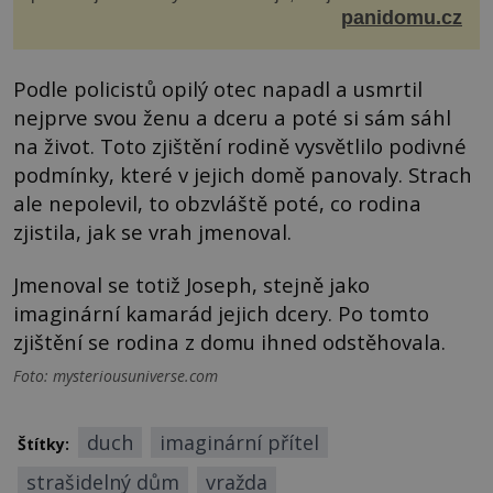
a obvykle jim také dopřát zkrášlova...
panidomu.cz
Podle policistů opilý otec napadl a usmrtil
nejprve svou ženu a dceru a poté si sám sáhl
na život. Toto zjištění rodině vysvětlilo podivné
podmínky, které v jejich domě panovaly. Strach
ale nepolevil, to obzvláště poté, co rodina
zjistila, jak se vrah jmenoval.
Jmenoval se totiž Joseph, stejně jako
imaginární kamarád jejich dcery. Po tomto
zjištění se rodina z domu ihned odstěhovala.
Foto: mysteriousuniverse.com
duch
imaginární přítel
Štítky:
strašidelný dům
vražda