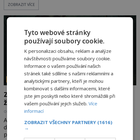
ZOBRAZIT VÍCE
označovány jako nejděsivější na světě. Lidé bydlící
v jejich blízkosti se jim i za bílého dne obloukem
vyhýbají! Už jste o těchto lesích slyšeli? A odvážili
byste se je navštívit? [gallery ids="17
Tyto webové stránky
používají soubory cookie.
K personalizaci obsahu, reklam a analýze
návštěvnosti používáme soubory cookie.
Informace o vašem používání našich
stránek také sdílíme s našimi reklamními a
PARANORMÁLNÍ JEVY
analytickými partnery, kteří je mohou
kombinovat s dalšími informacemi, které
Záhada děsivých černookých dětí: Je to
jste jim poskytli nebo které shromáždili při
žert nebo realita?
vašem používání jejich služeb.
Více
informací
OD
ANDREA ŠULCOVÁ
29.7.2026
3.2TIS
Americký novinář Brian Bethel postává kolem
ZOBRAZIT VŠECHNY PARTNERY
(1616)
desáté večer u svého auta na opuštěném
→
parkovišti a kouří cigaretu. Když odhodí vajgl a