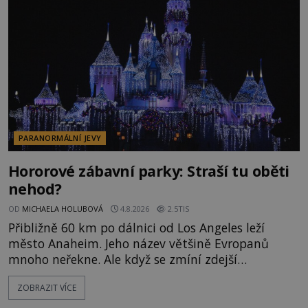
následně nalezne schovaný kokain. Tímto
momentem se slavnému
PARANORMÁLNÍ JEVY
Hororové zábavní parky: Straší tu oběti
nehod?
OD
MICHAELA HOLUBOVÁ
4.8.2026
2.5TIS
Přibližně 60 km po dálnici od Los Angeles leží
město Anaheim. Jeho název většině Evropanů
mnoho neřekne. Ale když se zmíní zdejší
Disneyland, je hned jasno. Zábavní park vyroste na
ZOBRAZIT VÍCE
poklidném místě bývalého sadu pomerančovníků.
Klid tu teď rozhodně nepanuje, park navštíví