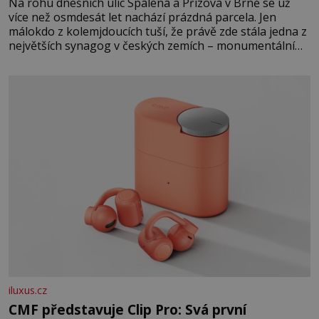
Na rohu dnešních ulic Spálená a Přízova v Brně se už
více než osmdesát let nachází prázdná parcela. Jen
málokdo z kolemjdoucích tuší, že právě zde stála jedna z
největších synagog v českých zemích – monumentální
stavba, která byla po desetiletí symbolem sebevědomé a
prosperující židovské komunity. Brněnská Velká
synagoga byla slavnostně otevřena v roce
iluxus.cz
CMF představuje Clip Pro: Svá první