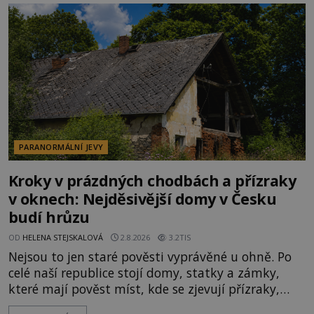
kolem 17 000 000 zábavychtivých lidí ročně. A ač je
velká snaha to utajit, někteří z
PARANORMÁLNÍ JEVY
Kroky v prázdných chodbách a přízraky
v oknech: Nejděsivější domy v Česku
budí hrůzu
OD
HELENA STEJSKALOVÁ
2.8.2026
3.2TIS
Nejsou to jen staré pověsti vyprávěné u ohně. Po
celé naší republice stojí domy, statky a zámky,
které mají pověst míst, kde se zjevují přízraky,
ozývají nevysvětlitelné zvuky nebo se dějí podivné