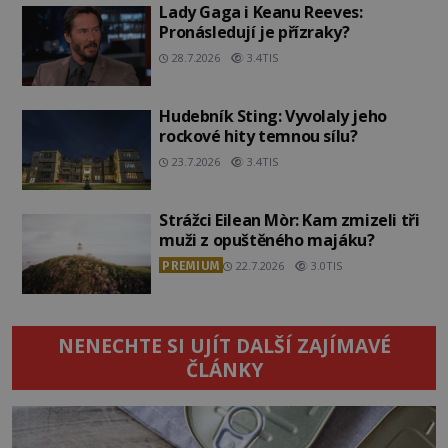
Lady Gaga i Keanu Reeves:
Pronásledují je přízraky?
28.7.2026
3.4TIS
Hudebník Sting: Vyvolaly jeho
rockové hity temnou sílu?
23.7.2026
3.4TIS
Strážci Eilean Mòr: Kam zmizeli tři
muži z opuštěného majáku?
PREMIUM
22.7.2026
3.0TIS
NENECHTE SI UJÍT DALŠÍ ZAJÍMAVÉ
ČLÁNKY