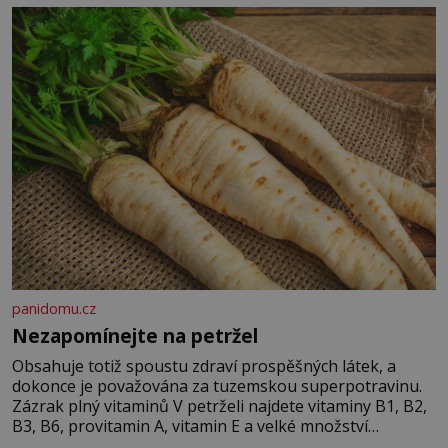
panidomu.cz
Nezapomínejte na petržel
Obsahuje totiž spoustu zdraví prospěšných látek, a
dokonce je považována za tuzemskou superpotravinu.
Zázrak plný vitaminů V petrželi najdete vitaminy B1, B2,
B3, B6, provitamin A, vitamin E a velké množství
vitamínu C (nejvíce ho má nať, dokonce třikrát více než