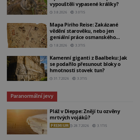
vypouštěli vypasené králíky?
3.8.2026
3.0TIS
Mapa Piriho Reise: Zakázané
vědění starověku, nebo jen
geniální práce osmanského
admirála?
1.8.2026
3.3TIS
Kamenní giganti z Baalbeku: Jak
se podařilo přesunout bloky o
hmotnosti stovek tun?
31.7.2026
3.3TIS
Paranormální jevy
Pláž v Dieppe: Znějí tu ozvěny
mrtvých vojáků?
PREMIUM
28.7.2026
3.1TIS