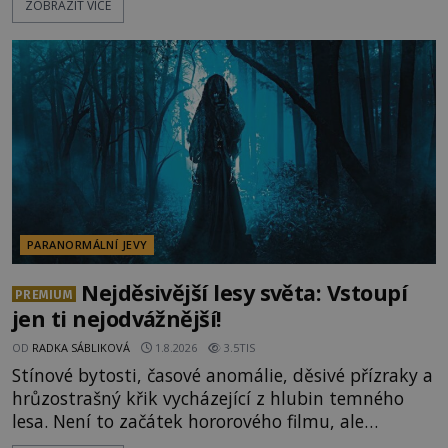
ZOBRAZIT VÍCE
jevy. Zatímco historici většinou hledají racionální
vysvětlení, záhadologové upozorňují, že některé
lokality vykazují nápadně podobná svědectví po
celé generace. A právě tato opakující se svědectví
ud
PARANORMÁLNÍ JEVY
Nejděsivější lesy světa: Vstoupí
PREMIUM
jen ti nejodvážnější!
OD
RADKA SÁBLIKOVÁ
1.8.2026
3.5TIS
Stínové bytosti, časové anomálie, děsivé přízraky a
hrůzostrašný křik vycházející z hlubin temného
lesa. Není to začátek hororového filmu, ale
události, které popisují návštěvníci lesů, které jsou