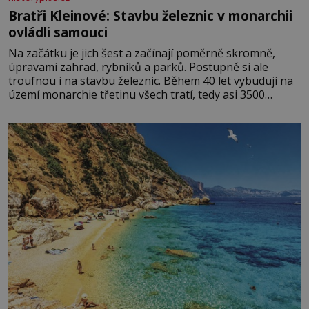
Bratři Kleinové: Stavbu železnic v monarchii
ovládli samouci
Na začátku je jich šest a začínají poměrně skromně,
úpravami zahrad, rybníků a parků. Postupně si ale
troufnou i na stavbu železnic. Během 40 let vybudují na
území monarchie třetinu všech tratí, tedy asi 3500
kilometrů! Ohromně na tom zbohatnou… Podnikavého
ducha zdědí bratři Kleinové po otci Johannovi (1756–
1835), který má malý statek na Jesenicku