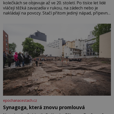
kolečkách se objevuje až ve 20. století. Po tisíce let lidé
vláčejí těžká zavazadla v rukou, na zádech nebo je
nakládají na povozy. Stačí přitom jediný nápad, připevnit
ke kufru kolečka. Jenže právě ten nikdo dlouho
nedostane. Až jednou se na letišti ozve věta, která změní
epochanacestach.cz
Synagoga, která znovu promlouvá