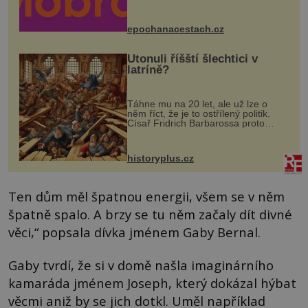
Husově náměstí. Návštěvníci se
mohou těšit na víno, burčák, pes...
epochanacestach.cz
Utonuli říšští šlechtici v
latríně?
Táhne mu na 20 let, ale už lze o
něm říct, že je to ostřílený politik.
Císař Fridrich Barbarossa proto
posílá svého syna a dědice Jindřicha
VI. do Erfurtu, aby se stal
prostředníkem při řešení sporu m...
historyplus.cz
Ten dům měl špatnou energii, všem se v něm
špatně spalo. A brzy se tu něm začaly dít divné
věci,“ popsala dívka jménem Gaby Bernal.
Gaby tvrdí, že si v domě našla imaginárního
kamaráda jménem Joseph, který dokázal hýbat
věcmi aniž by se jich dotkl. Uměl například