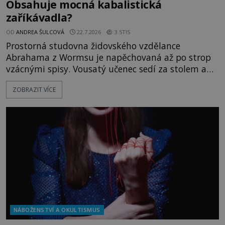
Obsahuje mocná kabalistická
zaříkávadla?
OD
ANDREA ŠULCOVÁ
22.7.2026
3.5TIS
Prostorná studovna židovského vzdělance
Abrahama z Wormsu je napěchovaná až po strop
vzácnými spisy. Vousatý učenec sedí za stolem a
před sebou má rozložený jeden z nejzáhadnějších
ZOBRAZIT VÍCE
magických textů. Jde o Abramelinův grimoár, který
sám sepsal. Skutečně do něj zaznamenal mocná
kouzla, jak si někteří myslí, nebo jde o pouhou
pověru? Už šest měsíců pobývá
NÁBOŽENSTVÍ A OKULTISMUS