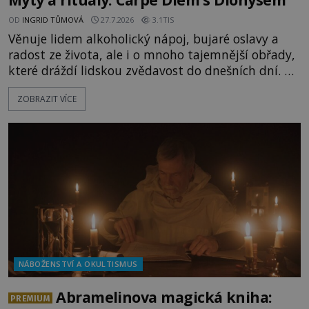
OD
INGRID TŮMOVÁ
27.7.2026
3.1TIS
Věnuje lidem alkoholický nápoj, bujaré oslavy a
radost ze života, ale i o mnoho tajemnější obřady,
které dráždí lidskou zvědavost do dnešních dní. Co
doopravdy představuje bůh, jemuž Římané říkají
ZOBRAZIT VÍCE
Bakchus? Mytologický příběh řeckého boha
Dionýsa není zrovna idylická pohádka. Bůh Zeus jej
zplodí se svou milenkou Semelou, což Diova žena
Héra nemůže nechat b
NÁBOŽENSTVÍ A OKULTISMUS
Abramelinova magická kniha:
PREMIUM