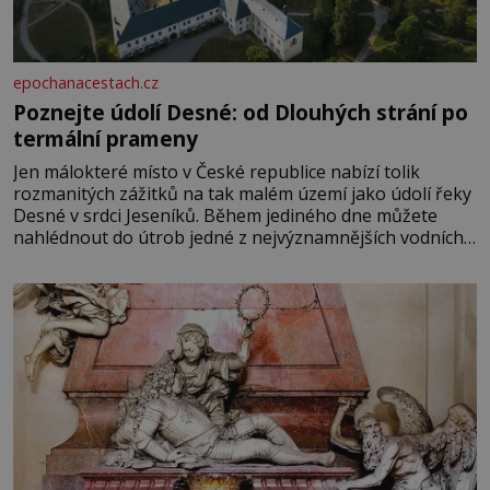
epochanacestach.cz
Poznejte údolí Desné: od Dlouhých strání po
termální prameny
Jen málokteré místo v České republice nabízí tolik
rozmanitých zážitků na tak malém území jako údolí řeky
Desné v srdci Jeseníků. Během jediného dne můžete
nahlédnout do útrob jedné z nejvýznamnějších vodních
elektráren v Evropě, vydat se na horské hřebeny, projet
se na koloběžce a den zakončit poznáváním památek ve
Velkých Losinách nebo v termálním