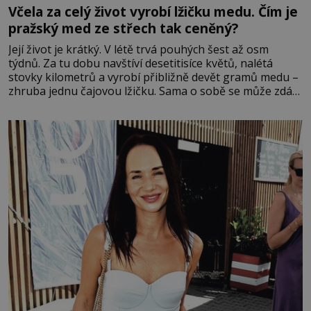
Včela za celý život vyrobí lžičku medu. Čím je
pražský med ze střech tak ceněný?
Její život je krátký. V létě trvá pouhých šest až osm
týdnů. Za tu dobu navštíví desetitisíce květů, nalétá
stovky kilometrů a vyrobí přibližně devět gramů medu –
zhruba jednu čajovou lžičku. Sama o sobě se může zdát
bezvýznamná. Teprve když se spojí s dalšími desítkami
tisíc příslušnic svého včelstva, vznikne jeden z
nejdokonalejších organismů