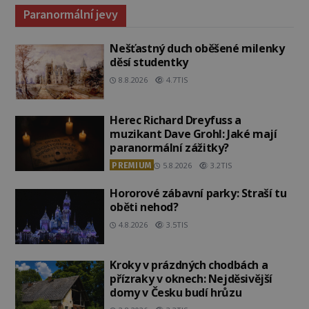
Paranormální jevy
Nešťastný duch oběšené milenky
děsí studentky
8.8.2026
4.7TIS
Herec Richard Dreyfuss a
muzikant Dave Grohl: Jaké mají
paranormální zážitky?
PREMIUM
5.8.2026
3.2TIS
Hororové zábavní parky: Straší tu
oběti nehod?
4.8.2026
3.5TIS
Kroky v prázdných chodbách a
přízraky v oknech: Nejděsivější
domy v Česku budí hrůzu