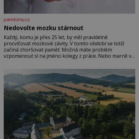
panidomu.cz
Nedovolte mozku stárnout
Každý, komu je přes 25 let, by měl pravidelně
procvičovat mozkové závity. V tomto období se totiž
začíná zhoršovat paměť. Možná máte problém
vzpomenout si na jméno kolegy z práce. Nebo marně v
paměti lovíte název knížky, kterou jste nedávno přečetli.
Je to opravdu tak, s věkem jako kdyby se paměť
rozhodla stávkovat. Cvičte