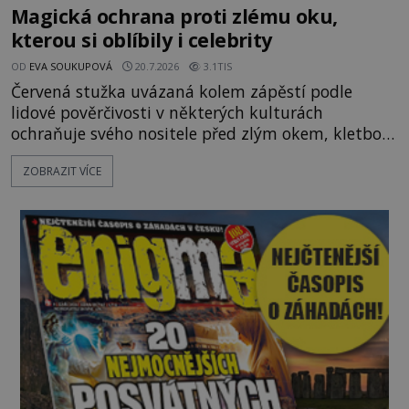
Magická ochrana proti zlému oku,
kterou si oblíbily i celebrity
OD
EVA SOUKUPOVÁ
20.7.2026
3.1TIS
Červená stužka uvázaná kolem zápěstí podle
lidové pověrčivosti v některých kulturách
ochraňuje svého nositele před zlým okem, kletbou,
která může přivodit neštěstí či nemoc. S tímto
ZOBRAZIT VÍCE
nenápadným symbolem magické ochrany lze
občas spatřit i různé celebrity včetně Madonny
nebo Leonarda DiCapria. Na Blízkém východě a v
židovských komunitách po celém světě, je