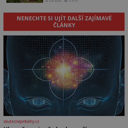
2.8.2026
3.3TIS
NENECHTE SI UJÍT DALŠÍ ZAJÍMAVÉ
ČLÁNKY
skutecnepribehy.cz