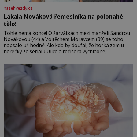
nasehvezdy.cz
Lákala Nováková řemeslníka na polonahé
tělo!
Tohle nemá konce! O šarvátkách mezi manželi Sandrou
Novákovou (44) a Vojtěchem Moravcem (39) se toho
napsalo už hodně. Ale kdo by doufal, že horká zem u
herečky ze seriálu Ulice a režiséra vychladne,