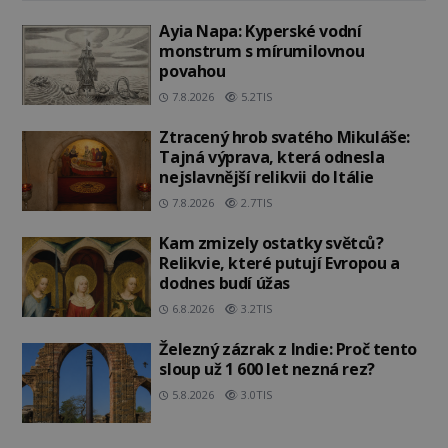
Ayia Napa: Kyperské vodní
monstrum s mírumilovnou
povahou
7.8.2026
5.2TIS
Ztracený hrob svatého Mikuláše:
Tajná výprava, která odnesla
nejslavnější relikvii do Itálie
7.8.2026
2.7TIS
Kam zmizely ostatky světců?
Relikvie, které putují Evropou a
dodnes budí úžas
6.8.2026
3.2TIS
Železný zázrak z Indie: Proč tento
sloup už 1 600 let nezná rez?
5.8.2026
3.0TIS