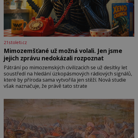
21stoleti.cz
Mimozemšťané už možná volali. Jen jsme
jejich zprávu nedokázali rozpoznat
Pátrání po mimozemských civilizacích se už desítky let
soustředí na hledání úzkopásmových rádiových signálů,
které by příroda sama vytvořila jen stěží. Nová studie
však naznačuje, že právě tato strate