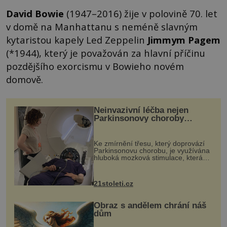
David Bowie
(1947–2016) žije v polovině 70. let
v domě na Manhattanu s neméně slavným
kytaristou kapely Led Zeppelin
Jimmym Pagem
(*1944), který je považován za hlavní příčinu
pozdějšího exorcismu v Bowieho novém
domově.
Neinvazivní léčba nejen
Parkinsonovy choroby
pomocí ultrazvukové
„helmy“
Ke zmírnění třesu, který doprovází
Parkinsonovu chorobu, je využívána
hluboká mozková stimulace, která
však vyžaduje vysoce invazivní
zákrok. Ultrazvuk zase není vhodný
k dostatečně přesnému zacílení ...
21stoleti.cz
Obraz s andělem chrání náš
dům