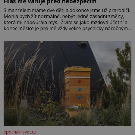
Hlas mě varuje před nebezpečím
S manželem máme dvě děti a dokonce jsme už prarodiči.
Mohla bych žít normálně, nebýt jedné zásadní změny,
která mi nabourala mysl. Živím se jako mzdová účetní a
konec měsíce je pro mě vždy velice psychicky náročným
obdobím. Od té chvíle, co máme vnoučata, mi dcera čím
dál častěji volá o pomoc, co se hlídání týče. Dalo by se
epochalnisvet.cz