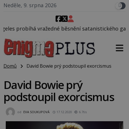
Neděle, 9. srpna 2026
né běsnění satanistického gangu vedeného Charlese
Domů
David Bowie prý podstoupil exorcismus
David Bowie prý
podstoupil exorcismus
od
EVA SOUKUPOVÁ
17.12.2020
6.7tis