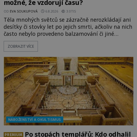
možné, že vzdorují času?
OD
EVA SOUKUPOVÁ
6.8.2026
3.0TIS
Těla mnohých světců se zázračně nerozkládají ani
desítky či stovky let po jejich smrti, ačkoliv na nich
často nebylo provedeno balzamování či jiné
pokusy o konzervaci. Neporušené ostatky bývají
ZOBRAZIT VÍCE
považovány za důkaz svatosti zemřelých. Jaké
tajemné síly těla významných náboženských
osobností ochraňují? Na hřbitově u kláštera
Milosrdných
NÁBOŽENSTVÍ A OKULTISMUS
Po stopách templářů: Kdo odhalil
PREMIUM