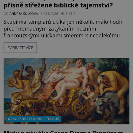
přísně střežené biblické tajemství?
OD
ANDREA ŠULCOVÁ
2.8.2026
3.6TIS
Skupinka templářů utíká jen několik málo hodin
před hromadným zatýkáním nočními
francouzskými uličkami směrem k nedalekému
přístavu. Jeden z nich má přes ramena ranec s
ZOBRAZIT VÍCE
tajemným obsahem. Kapitán lodi už na ně čeká.
„Dejte to do podpalubí a připravte se. Za chvíli
vyplouváme,“ sdělí jim. „Kam máme namířeno,
kapitáne?“ zeptá se ho jeden z templářů. „Do Sk
NÁBOŽENSTVÍ A OKULTISMUS
Mýty a rituály: Carpe Diem s Dionýsem