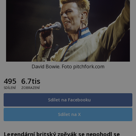
David Bowie. Foto pitchfork.com
495
6.7tis
SDÍLENÍ
ZOBRAZENÍ
Sdílet na Facebooku
Sdílet na X
Legendární britský zpěvák se nepohodl se