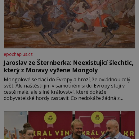
epochaplus.cz
Jaroslav ze Šternberka: Neexistující šlechtic,
který z Moravy vyžene Mongoly
Mongolové se tlačí do Evropy a hrozí, že ovládnou celý
svět. Ale naštěstí jim v samotném srdci Evropy stojí v
cestě malé, ale silné království, které dokáže
dobyvatelské hordy zastavit. Co nedokáže žádná z
asijských říší, co nedokážou Němci – to dokáže český
král. Nebo že by ne? Mongolové od roku 1223 postupují
podél Kaspického a Azovského moře,