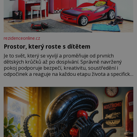
rezidenceonline.cz
Prostor, který roste s dítětem
Je to svět, který se vyvíjí a proměňuje od prvních
dětských krůčků až po dospívání. Správně navržený
pokoj podporuje bezpečí, kreativitu, soustředění i
odpočinek a reaguje na každou etapu života a specifické
potřeby dítěte. Pro nejmenší je klíčová jednoduchost,
měkkost a bezpečí, proto by pokoj miminka měl působit
především klidně a útulně. Předškolní věk je