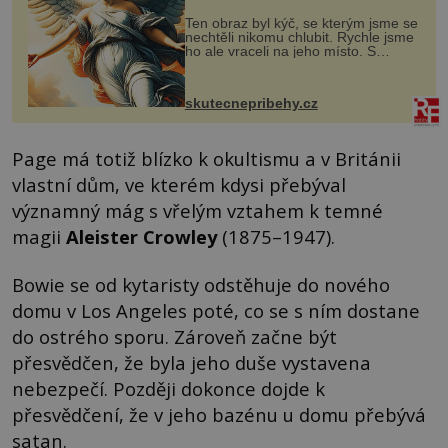
Ten obraz byl kýč, se kterým jsme se
nechtěli nikomu chlubit. Rychle jsme
ho ale vraceli na jeho místo. S
manželem Vaškem jsme si pořídili
chaloupku, takový domek na severu
Čech, kde jsme si naplánova...
skutecnepribehy.cz
Page má totiž blízko k okultismu a v Británii
vlastní dům, ve kterém kdysi přebýval
významný mág s vřelým vztahem k temné
magii
Aleister Crowley
(1875–1947).
Bowie se od kytaristy odstěhuje do nového
domu v Los Angeles poté, co se s ním dostane
do ostrého sporu. Zároveň začne být
přesvědčen, že byla jeho duše vystavena
nebezpečí. Později dokonce dojde k
přesvědčení, že v jeho bazénu u domu přebývá
satan.