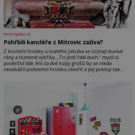
historyplus.cz
Pohřbili kancléře z Mitrovic zaživa?
Z kostelní hrobky u svatého Jakuba se ozývají dunivé
rány a tlumené výkřiky. „To jistě řádí duch,“ myslí si
pověrčiví lidé. Ani za dvě kopy grošů by se nikdo
neodvážil podzemní hrobku otevřít a její poklop tak
raději jen skrápí svěcenou vodou. Za několik dní divné
burácení skutečně ustane. Když o mnoho let později
hrobku