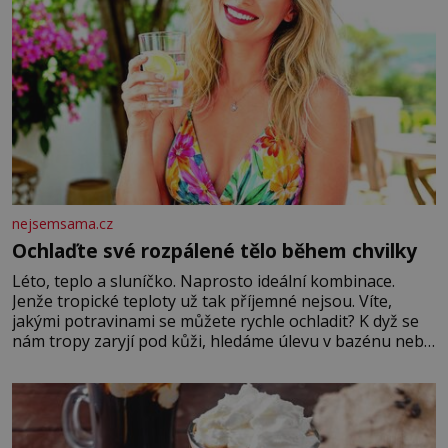
nejsemsama.cz
Ochlaďte své rozpálené tělo během chvilky
Léto, teplo a sluníčko. Naprosto ideální kombinace.
Jenže tropické teploty už tak příjemné nejsou. Víte,
jakými potravinami se můžete rychle ochladit? K dyž se
nám tropy zaryjí pod kůži, hledáme úlevu v bazénu nebo
pomocí klimatizace. Jenže ne vždycky můžeme být v jejich
blízkosti. Nemusíte však zoufat. Pokud budete mít
promyšlený jídelníček, žadné pařáky si na vás