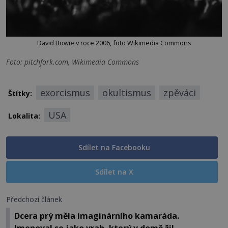
David Bowie v roce 2006, foto Wikimedia Commons
Foto: pitchfork.com, Wikimedia Commons
exorcismus
okultismus
zpěváci
Štítky:
USA
Lokalita:
Sdílet na Facebooku
Sdílet na X
Předchozí článek
Dcera prý měla imaginárního kamaráda.
Jmenoval se jako vrah, který v domě žil