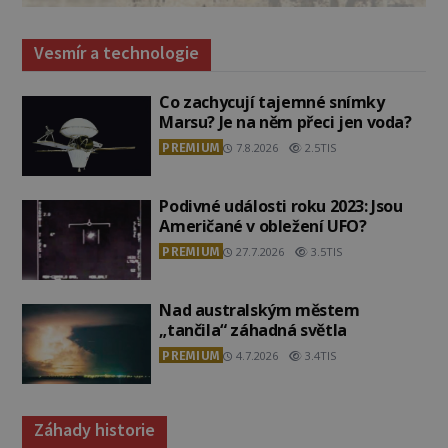
Vesmír a technologie
Co zachycují tajemné snímky
Marsu? Je na něm přeci jen voda?
PREMIUM
7.8.2026
2.5TIS
Podivné události roku 2023: Jsou
Američané v obležení UFO?
PREMIUM
27.7.2026
3.5TIS
Nad australským městem
„tančila“ záhadná světla
PREMIUM
4.7.2026
3.4TIS
Záhady historie