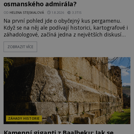
osmanského admirála?
OD
HELENA STEJSKALOVÁ
1.8.2026
3.3TIS
Na první pohled jde o obyčejný kus pergamenu.
Když se na něj ale podívají historici, kartografové i
záhadologové, začíná jedna z největších diskusí
moderní historie. Osmanský admirál Piri Reis roku
ZOBRAZIT VÍCE
1513 kreslí mapu světa, která překvapuje
přesností pobřeží Afriky a Jižní Ameriky. Někteří v
ní vidí důkaz ztracené civilizace nebo dokonce
znalost Antarktidy dávno před jejím objevením.
Jiní tvrdí,
ZÁHADY HISTORIE
Kamenní giganti z Baalbeku: Jak se