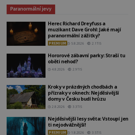
Paranormální jevy
Herec Richard Dreyfuss a
muzikant Dave Grohl: Jaké mají
paranormální zážitky?
PREMIUM
5.8.2026
2.1TIS
Hororové zábavní parky: Straší tu
oběti nehod?
4.8.2026
2.9TIS
Kroky v prázdných chodbách a
přízraky v oknech: Nejděsivější
domy v Česku budí hrůzu
2.8.2026
3.3TIS
Nejděsivější lesy světa: Vstoupí jen
ti nejodvážnější!
PREMIUM
1.8.2026
3.5TIS