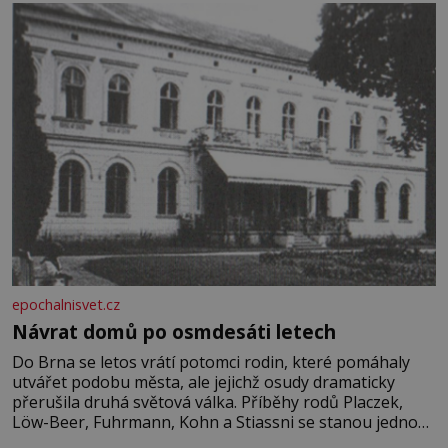
epochalnisvet.cz
Návrat domů po osmdesáti letech
Do Brna se letos vrátí potomci rodin, které pomáhaly
utvářet podobu města, ale jejichž osudy dramaticky
přerušila druhá světová válka. Příběhy rodů Placzek,
Löw-Beer, Fuhrmann, Kohn a Stiassni se stanou jednou
z hlavních dramaturgických linií festivalu židovské