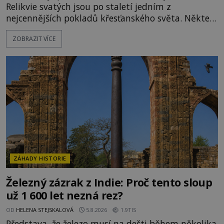
Relikvie svatých jsou po staletí jedním z
nejcennějších pokladů křesťanského světa. Některé
mají pečlivě doloženou historii, jiné provází
ZOBRAZIT VÍCE
záhady, krádeže i nečekané objevy. Jejich osudy
připomínají dobrodružné romány, přesto se opírají
o skutečné historické události. Ve středověké
Evropě mají relikvie mimořádnou hodnotu. Nejsou
jen předmětem úcty
ZÁHADY HISTORIE
Železný zázrak z Indie: Proč tento sloup
už 1 600 let nezná rez?
OD
HELENA STEJSKALOVÁ
5.8.2026
1.9TIS
Představa, že železo musí na dešti během několika