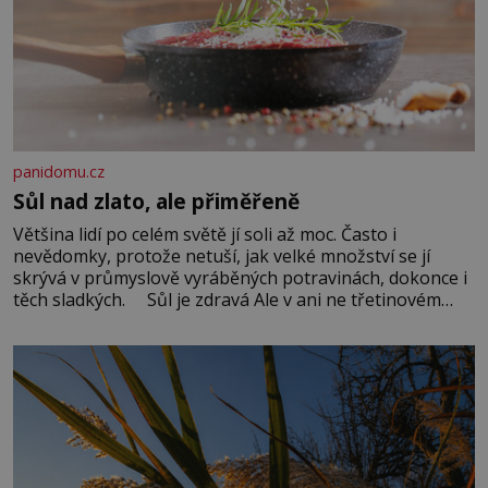
panidomu.cz
Sůl nad zlato, ale přiměřeně
Většina lidí po celém světě jí soli až moc. Často i
nevědomky, protože netuší, jak velké množství se jí
skrývá v průmyslově vyráběných potravinách, dokonce i
těch sladkých. Sůl je zdravá Ale v ani ne třetinovém
množství, než je pro většinu populace běžné. Její
základní složky– sodík a chlór – jsou zásadní pro
správné hospodaření