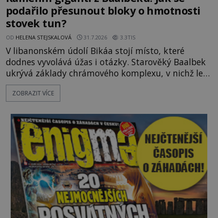
podařilo přesunout bloky o hmotnosti
stovek tun?
OD
HELENA STEJSKALOVÁ
31.7.2026
3.3TIS
V libanonském údolí Bikáa stojí místo, které
dodnes vyvolává úžas i otázky. Starověký Baalbek
ukrývá základy chrámového komplexu, v nichž leží
kameny tak obrovské, že se zdá téměř nemožné je
ZOBRAZIT VÍCE
přesunout. Některé bloky váží kolem tisíce tun,
jeden z nedávno prozkoumaných kamenných
kolosů dokonce odhadem až 1650 tun. Jak lidé bez
moderních strojů dokázali takové giganty vytesat,
dopravit a přesně u