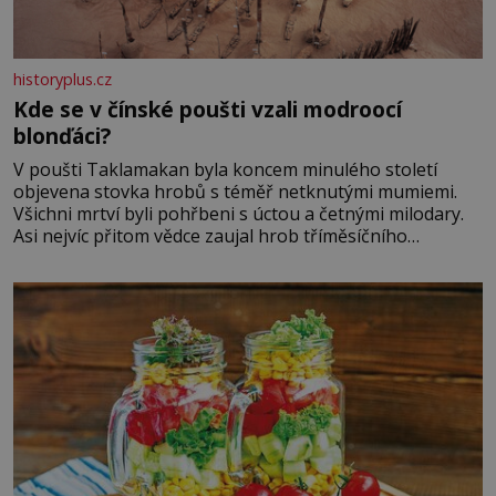
historyplus.cz
Kde se v čínské poušti vzali modroocí
blonďáci?
V poušti Taklamakan byla koncem minulého století
objevena stovka hrobů s téměř netknutými mumiemi.
Všichni mrtví byli pohřbeni s úctou a četnými milodary.
Asi nejvíc přitom vědce zaujal hrob tříměsíčního
chlapečka s modrou filcovou čapkou, z níž se draly
blonďaté vlásky. Fakt, že jsou těla dávných lidí nesmírně
dobře zachovalá, přičítají odborníci zdejším klimatickým
podmínkám. Sucho, prosolené písky a extrémně