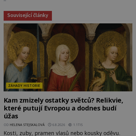
Související články
ZÁHADY HISTORIE
Kam zmizely ostatky světců? Relikvie,
které putují Evropou a dodnes budí
úžas
OD
HELENA STEJSKALOVÁ
6.8.2026
1.1TIS
Kosti, zuby, pramen vlasů nebo kousky oděvu.