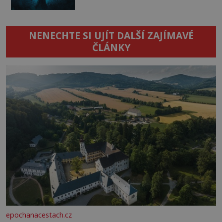
NENECHTE SI UJÍT DALŠÍ ZAJÍMAVÉ
ČLÁNKY
epochanacestach.cz