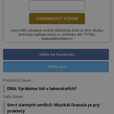
ODEMKNOUT KÓDEM
Cena SMS odeslané na číslo 9033320 je 20 Kč vč. DPH. Službu
technicky zajišťuje Airtoy a.s. Infolinka: 602 777 555,
www.platmobilem.cz
Sdílet na Facebooku
Sdílet na X
Předchozí článek
DNA: Vyrábíme lidi v laboratořích?
Další článek
Smrt slavných umělců: Muzikál Dracula je prý
prokletý