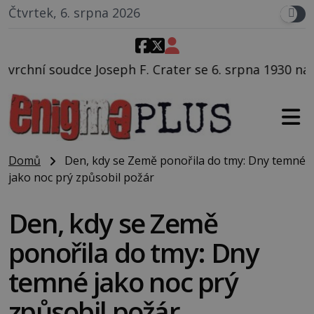
Čtvrtek, 6. srpna 2026
eph F. Crater se 6. srpna 1930 navečeří ve své oblíben
Domů
Den, kdy se Země ponořila do tmy: Dny temné
jako noc prý způsobil požár
Den, kdy se Země
ponořila do tmy: Dny
temné jako noc prý
způsobil požár