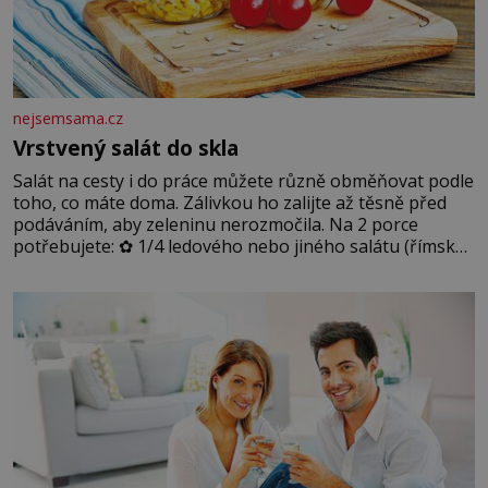
nejsemsama.cz
Vrstvený salát do skla
Salát na cesty i do práce můžete různě obměňovat podle
toho, co máte doma. Zálivkou ho zalijte až těsně před
podáváním, aby zeleninu nerozmočila. Na 2 porce
potřebujete: ✿ 1/4 ledového nebo jiného salátu (římský
salát, polníček…) ✿ 1 malá konzerva kukuřice ✿ ½
okurky ✿ 2 rajčata Zálivka: ✿ 4 lžíce olivového oleje ✿ 1
lžíci citronové šťávy ✿ ½ stroužku