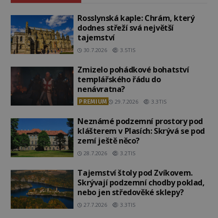
Rosslynská kaple: Chrám, který
dodnes střeží svá největší
tajemství
30.7.2026
3.5TIS
Zmizelo pohádkové bohatství
templářského řádu do
nenávratna?
PREMIUM
29.7.2026
3.3TIS
Neznámé podzemní prostory pod
klášterem v Plasích: Skrývá se pod
zemí ještě něco?
28.7.2026
3.2TIS
Tajemství štoly pod Zvíkovem.
Skrývají podzemní chodby poklad,
nebo jen středověké sklepy?
27.7.2026
3.3TIS