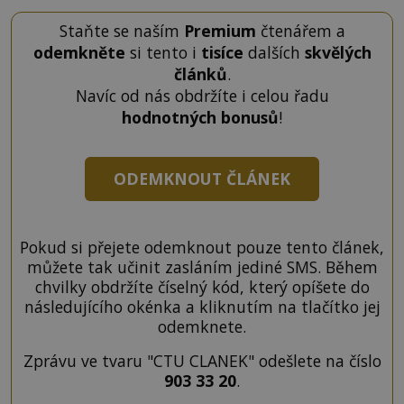
Staňte se naším
Premium
čtenářem a
odemkněte
si tento i
tisíce
dalších
skvělých
článků
.
Navíc od nás obdržíte i celou řadu
hodnotných bonusů
!
ODEMKNOUT ČLÁNEK
Pokud si přejete odemknout pouze tento článek,
můžete tak učinit zasláním jediné SMS. Během
chvilky obdržíte číselný kód, který opíšete do
následujícího okénka a kliknutím na tlačítko jej
odemknete.
Zprávu ve tvaru "CTU CLANEK" odešlete na číslo
903 33 20
.