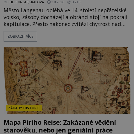
OD
HELENA STEJSKALOVÁ
3.8.2026
3.2TIS
Město Langenau obléhá ve 14. století nepřátelské
vojsko, zásoby docházejí a obránci stojí na pokraji
kapitulace. Přesto nakonec zvítězí chytrost nad
hrubou silou. Podle staré německé legendy vypustí
ZOBRAZIT VÍCE
obyvatelé za hradby dobře živeného králíka, aby
nepřítele přesvědčili, že uvnitř města je jídla stále
dost. Čas pracuje pro obléhatele. Ve městě ubývají
zásoby a každý den znamená další porci strádá
ZÁHADY HISTORIE
Mapa Piriho Reise: Zakázané vědění
starověku, nebo jen geniální práce