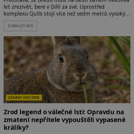
let zrezivět, bere v Dillí za své. Uprostřed
komplexu Qutb stojí více než sedm metrů vysoký
železný sloup, který už přibližně 1 600 let odolává
ZOBRAZIT VÍCE
počasí s jen nepatrnými stopami koroze. Jeho
mimořádná trvanlivost dlouho živí legendy o
ztracených technologiích či tajemných
materiálech. Moderní metalurgie však ukazuje, že
skutečné vysvětlení je ješt
ZÁHADY HISTORIE
Zrod legend o válečné lsti: Opravdu na
zmatení nepřítele vypouštěli vypasené
králíky?