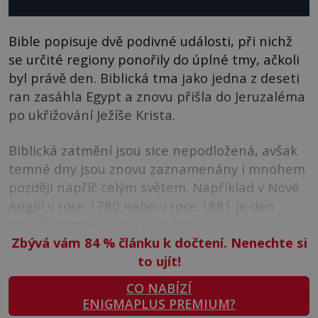
Bible popisuje dvě podivné události, při nichž
se určité regiony ponořily do úplné tmy, ačkoli
byl právě den. Biblická tma jako jedna z deseti
ran zasáhla Egypt a znovu přišla do Jeruzaléma
po ukřižování Ježíše Krista.
Biblická zatmění jsou sice nepodložená, avšak
temné dny jsou znovu zaznamenány i mnohem
později napříč celým světem. Například v Nové
Anglii v roce 1780 nebo v roce 1881 je den
údajně temný stejně jako noc.
Zbývá vám 84
%
článku k dočtení. Nenechte si
to ujít!
CO NABÍZÍ
ENIGMAPLUS PREMIUM?