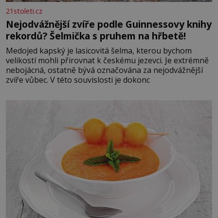
21stoleti.cz
Nejodvážnější zvíře podle Guinnessovy knihy
rekordů? Šelmička s pruhem na hřbetě!
Medojed kapský je lasicovitá šelma, kterou bychom
velikostí mohli přirovnat k českému jezevci. Je extrémně
nebojácná, ostatně bývá označována za nejodvážnější
zvíře vůbec. V této souvislosti je dokonc