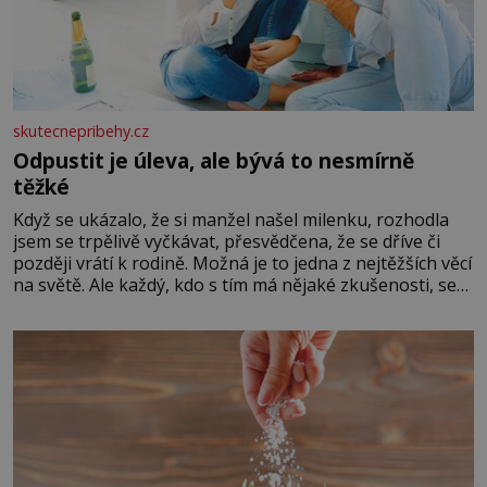
skutecnepribehy.cz
Odpustit je úleva, ale bývá to nesmírně
těžké
Když se ukázalo, že si manžel našel milenku, rozhodla
jsem se trpělivě vyčkávat, přesvědčena, že se dříve či
později vrátí k rodině. Možná je to jedna z nejtěžších věcí
na světě. Ale každý, kdo s tím má nějaké zkušenosti, se
zapřísahá, že pokud odpustíte, znatelně se vám uleví.
Když se ke mně doneslo, že si manžel pořídil milenku,