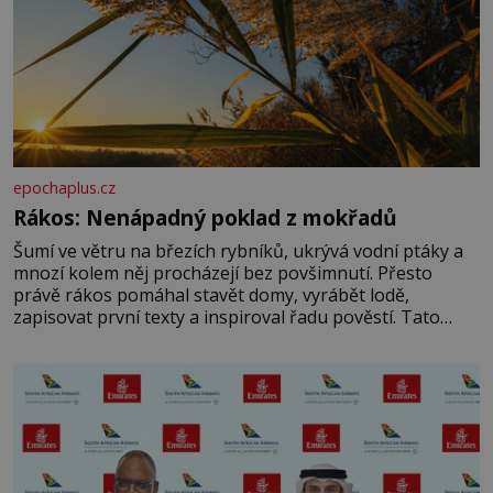
epochaplus.cz
Rákos: Nenápadný poklad z mokřadů
Šumí ve větru na březích rybníků, ukrývá vodní ptáky a
mnozí kolem něj procházejí bez povšimnutí. Přesto
právě rákos pomáhal stavět domy, vyrábět lodě,
zapisovat první texty a inspiroval řadu pověstí. Tato
skromná, ale užitečná rostlina provází člověka už tisíce
let. Většina lidí vnímá rákos jen jako obyčejnou kulisu
letního koupání. Stačí se však podívat