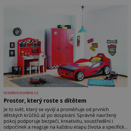
kultury ŠTETL FEST 2026. Některé návraty nejsou
jednoduché. Místa, která si člověk pamatuje z rodinných
vyprávění, už dávno
rezidenceonline.cz
Prostor, který roste s dítětem
Je to svět, který se vyvíjí a proměňuje od prvních
dětských krůčků až po dospívání. Správně navržený
pokoj podporuje bezpečí, kreativitu, soustředění i
odpočinek a reaguje na každou etapu života a specifické