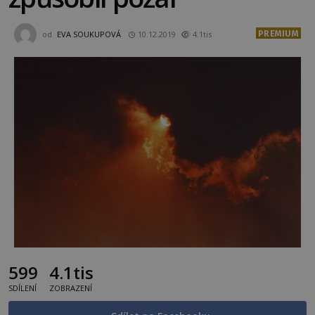
PREMIUM
od
EVA SOUKUPOVÁ
10.12.2019
4.1tis
599
4.1tis
SDÍLENÍ
ZOBRAZENÍ