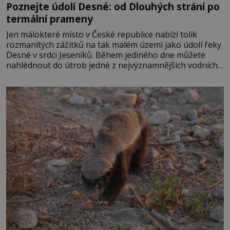
Poznejte údolí Desné: od Dlouhých strání po
termální prameny
Jen málokteré místo v České republice nabízí tolik
rozmanitých zážitků na tak malém území jako údolí řeky
Desné v srdci Jeseníků. Během jediného dne můžete
nahlédnout do útrob jedné z nejvýznamnějších vodních
elektráren v Evropě, vydat se na horské hřebeny, projet
se na koloběžce a den zakončit poznáváním památek ve
Velkých Losinách nebo v termálním