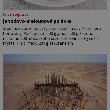
tisicereceptu.cz
Jahodovo-melounová polévka
Studené ovocné polévky jsou ideálním osvěžením pro
horké dny. Potřebujete 200 g jahod 600 g žlutého
melounu 100 ml sladkého dezertního vína 50 g cukru
krystal 1 lžíci medu 200 g zakysané sm