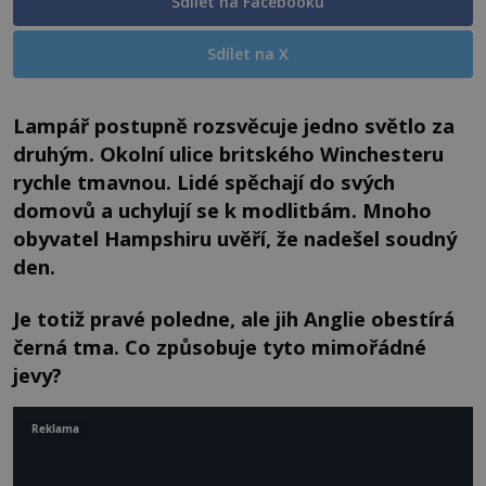
Sdílet na Facebooku
Sdílet na X
Lampář postupně rozsvěcuje jedno světlo za
druhým. Okolní ulice britského Winchesteru
rychle tmavnou. Lidé spěchají do svých
domovů a uchylují se k modlitbám. Mnoho
obyvatel Hampshiru uvěří, že nadešel soudný
den.
Je totiž pravé poledne, ale jih Anglie obestírá
černá tma. Co způsobuje tyto mimořádné
jevy?
Reklama