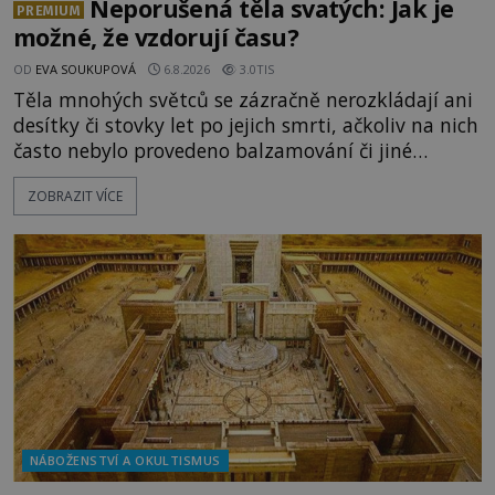
Neporušená těla svatých: Jak je
PREMIUM
možné, že vzdorují času?
OD
EVA SOUKUPOVÁ
6.8.2026
3.0TIS
Těla mnohých světců se zázračně nerozkládají ani
desítky či stovky let po jejich smrti, ačkoliv na nich
často nebylo provedeno balzamování či jiné
pokusy o konzervaci. Neporušené ostatky bývají
ZOBRAZIT VÍCE
považovány za důkaz svatosti zemřelých. Jaké
tajemné síly těla významných náboženských
osobností ochraňují? Na hřbitově u kláštera
Milosrdných
NÁBOŽENSTVÍ A OKULTISMUS