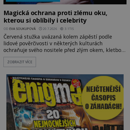
Magická ochrana proti zlému oku,
kterou si oblíbily i celebrity
OD
EVA SOUKUPOVÁ
20.7.2026
3.1TIS
Červená stužka uvázaná kolem zápěstí podle
lidové pověrčivosti v některých kulturách
ochraňuje svého nositele před zlým okem, kletbou,
která může přivodit neštěstí či nemoc. S tímto
ZOBRAZIT VÍCE
nenápadným symbolem magické ochrany lze
občas spatřit i různé celebrity včetně Madonny
nebo Leonarda DiCapria. Na Blízkém východě a v
židovských komunitách po celém světě, je