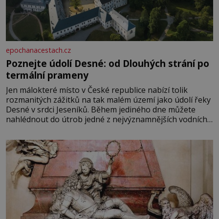
epochanacestach.cz
Poznejte údolí Desné: od Dlouhých strání po
termální prameny
Jen málokteré místo v České republice nabízí tolik
rozmanitých zážitků na tak malém území jako údolí řeky
Desné v srdci Jeseníků. Během jediného dne můžete
nahlédnout do útrob jedné z nejvýznamnějších vodních
elektráren v Evropě, vydat se na horské hřebeny, projet
se na koloběžce a den zakončit poznáváním památek ve
Velkých Losinách nebo v termálním