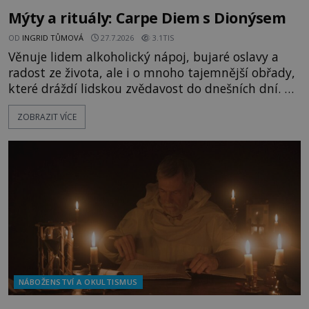
Mýty a rituály: Carpe Diem s Dionýsem
OD
INGRID TŮMOVÁ
27.7.2026
3.1TIS
Věnuje lidem alkoholický nápoj, bujaré oslavy a
radost ze života, ale i o mnoho tajemnější obřady,
které dráždí lidskou zvědavost do dnešních dní. Co
doopravdy představuje bůh, jemuž Římané říkají
ZOBRAZIT VÍCE
Bakchus? Mytologický příběh řeckého boha
Dionýsa není zrovna idylická pohádka. Bůh Zeus jej
zplodí se svou milenkou Semelou, což Diova žena
Héra nemůže nechat b
NÁBOŽENSTVÍ A OKULTISMUS