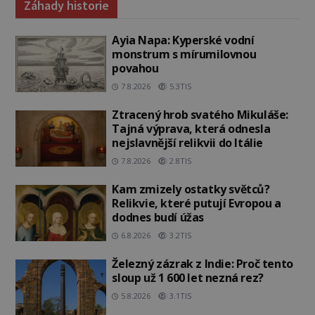
Záhady historie
Ayia Napa: Kyperské vodní
monstrum s mírumilovnou
povahou
7.8.2026
5.3TIS
Ztracený hrob svatého Mikuláše:
Tajná výprava, která odnesla
nejslavnější relikvii do Itálie
7.8.2026
2.8TIS
Kam zmizely ostatky světců?
Relikvie, které putují Evropou a
dodnes budí úžas
6.8.2026
3.2TIS
Železný zázrak z Indie: Proč tento
sloup už 1 600 let nezná rez?
5.8.2026
3.1TIS