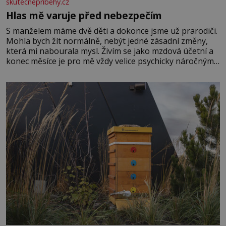
skutecnepribehy.cz
Hlas mě varuje před nebezpečím
S manželem máme dvě děti a dokonce jsme už prarodiči.
Mohla bych žít normálně, nebýt jedné zásadní změny,
která mi nabourala mysl. Živím se jako mzdová účetní a
konec měsíce je pro mě vždy velice psychicky náročným
obdobím. Od té chvíle, co máme vnoučata, mi dcera čím
dál častěji volá o pomoc, co se hlídání týče. Dalo by se