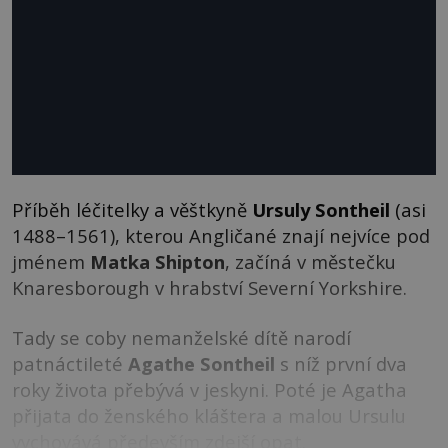
Příběh léčitelky a věštkyně
Ursuly Sontheil
(asi
1488–1561), kterou Angličané znají nejvíce pod
jménem
Matka Shipton
, začíná v městečku
Knaresborough v hrabství Severní Yorkshire.
Tady se coby nemanželské dítě narodí
patnáctileté
Agathe Sontheil
s níž první dva
roky života přebývá v jeskyni. Poté je Agatha
přijata do ženského kláštera a malou Ursulu
vychovává především zdejší opat.