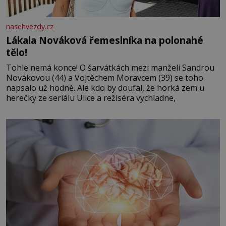
nasehvezdy.cz
Lákala Nováková řemeslníka na polonahé
tělo!
Tohle nemá konce! O šarvátkách mezi manželi Sandrou
Novákovou (44) a Vojtěchem Moravcem (39) se toho
napsalo už hodně. Ale kdo by doufal, že horká zem u
herečky ze seriálu Ulice a režiséra vychladne,