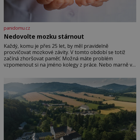
panidomu.cz
Nedovolte mozku stárnout
Každý, komu je přes 25 let, by měl pravidelně
procvičovat mozkové závity. V tomto období se totiž
začíná zhoršovat paměť. Možná máte problém
vzpomenout si na jméno kolegy z práce. Nebo marně v
paměti lovíte název knížky, kterou jste nedávno přečetli.
Je to opravdu tak, s věkem jako kdyby se paměť
rozhodla stávkovat. Cvičte