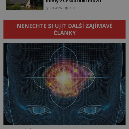
domy v Česku budí hrůzu
2.8.2026
3.3TIS
NENECHTE SI UJÍT DALŠÍ ZAJÍMAVÉ
ČLÁNKY