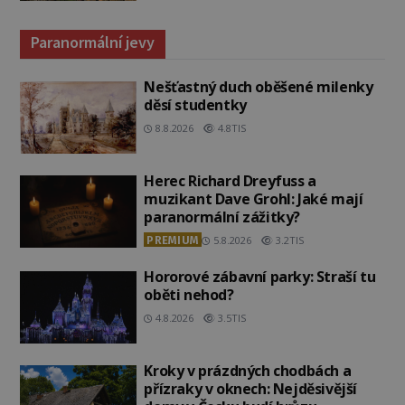
Paranormální jevy
Nešťastný duch oběšené milenky
děsí studentky
8.8.2026
4.8TIS
Herec Richard Dreyfuss a
muzikant Dave Grohl: Jaké mají
paranormální zážitky?
PREMIUM
5.8.2026
3.2TIS
Hororové zábavní parky: Straší tu
oběti nehod?
4.8.2026
3.5TIS
Kroky v prázdných chodbách a
přízraky v oknech: Nejděsivější