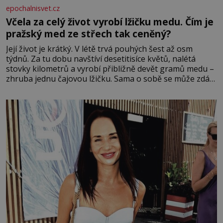
epochalnisvet.cz
Včela za celý život vyrobí lžičku medu. Čím je
pražský med ze střech tak ceněný?
Její život je krátký. V létě trvá pouhých šest až osm
týdnů. Za tu dobu navštíví desetitisíce květů, nalétá
stovky kilometrů a vyrobí přibližně devět gramů medu –
zhruba jednu čajovou lžičku. Sama o sobě se může zdát
bezvýznamná. Teprve když se spojí s dalšími desítkami
tisíc příslušnic svého včelstva, vznikne jeden z
nejdokonalejších organismů