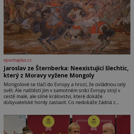
epochaplus.cz
Jaroslav ze Šternberka: Neexistující šlechtic,
který z Moravy vyžene Mongoly
Mongolové se tlačí do Evropy a hrozí, že ovládnou celý
svět. Ale naštěstí jim v samotném srdci Evropy stojí v
cestě malé, ale silné království, které dokáže
dobyvatelské hordy zastavit. Co nedokáže žádná z
asijských říší, co nedokážou Němci – to dokáže český
král. Nebo že by ne? Mongolové od roku 1223 postupují
podél Kaspického a Azovského moře,