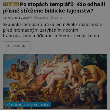
Po stopách templářů: Kdo odhalil
PREMIUM
přísně střežené biblické tajemství?
OD
ANDREA ŠULCOVÁ
2.8.2026
3.6TIS
Skupinka templářů utíká jen několik málo hodin
před hromadným zatýkáním nočními
francouzskými uličkami směrem k nedalekému
přístavu. Jeden z nich má přes ramena ranec s
ZOBRAZIT VÍCE
tajemným obsahem. Kapitán lodi už na ně čeká.
„Dejte to do podpalubí a připravte se. Za chvíli
vyplouváme,“ sdělí jim. „Kam máme namířeno,
kapitáne?“ zeptá se ho jeden z templářů. „Do Sk
NÁBOŽENSTVÍ A OKULTISMUS