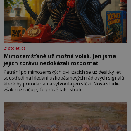
21stoleti.cz
Mimozemšťané už možná volali. Jen jsme
jejich zprávu nedokázali rozpoznat
Pátrání po mimozemských civilizacích se už desítky let
soustředí na hledání úzkopásmových rádiových signálů,
které by příroda sama vytvořila jen stěží. Nová studie
však naznačuje, že právě tato strate