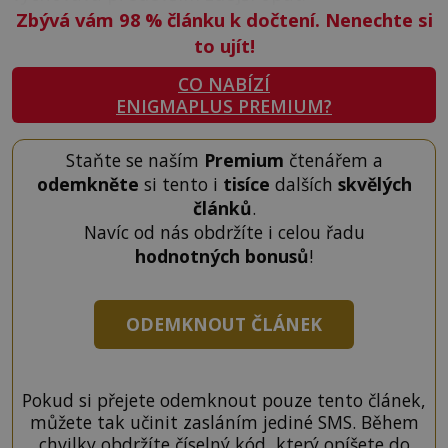
Zbývá vám 98
%
článku k dočtení. Nenechte si
to ujít!
CO NABÍZÍ
ENIGMAPLUS PREMIUM?
Staňte se naším
Premium
čtenářem a
odemkněte
si tento i
tisíce
dalších
skvělých
článků
.
Navíc od nás obdržíte i celou řadu
hodnotných bonusů
!
ODEMKNOUT ČLÁNEK
Pokud si přejete odemknout pouze tento článek,
můžete tak učinit zasláním jediné SMS. Během
chvilky obdržíte číselný kód, který opíšete do