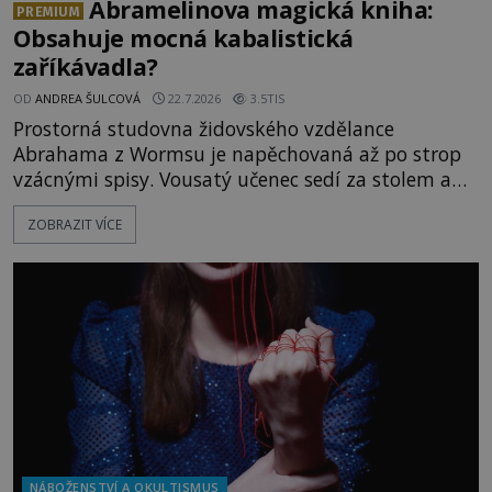
Abramelinova magická kniha:
PREMIUM
Obsahuje mocná kabalistická
zaříkávadla?
OD
ANDREA ŠULCOVÁ
22.7.2026
3.5TIS
Prostorná studovna židovského vzdělance
Abrahama z Wormsu je napěchovaná až po strop
vzácnými spisy. Vousatý učenec sedí za stolem a
před sebou má rozložený jeden z nejzáhadnějších
ZOBRAZIT VÍCE
magických textů. Jde o Abramelinův grimoár, který
sám sepsal. Skutečně do něj zaznamenal mocná
kouzla, jak si někteří myslí, nebo jde o pouhou
pověru? Už šest měsíců pobývá
NÁBOŽENSTVÍ A OKULTISMUS