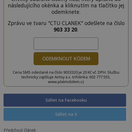
následujícího okénka a kliknutím na tlačítko jej
odemknete.
Zprávu ve tvaru "CTU CLANEK" odešlete na číslo
903 33 20
.
ODEMKNOUT KÓDEM
Cena SMS odeslané na číslo 9033320 je 20 Kč vč. DPH. Službu
technicky zajišťuje Airtoy a.s. Infolinka: 602 777 555,
www.platmobilem.cz
Sdílet na Facebooku
Sdílet na X
Předchozí článek