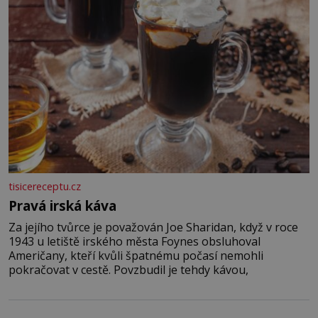
tisicereceptu.cz
Pravá irská káva
Za jejího tvůrce je považován Joe Sharidan, když v roce
1943 u letiště irského města Foynes obsluhoval
Američany, kteří kvůli špatnému počasí nemohli
pokračovat v cestě. Povzbudil je tehdy kávou,