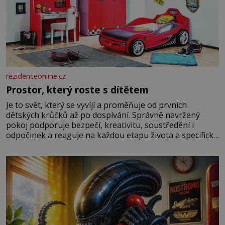
rezidenceonline.cz
Prostor, který roste s dítětem
Je to svět, který se vyvíjí a proměňuje od prvních
dětských krůčků až po dospívání. Správně navržený
pokoj podporuje bezpečí, kreativitu, soustředění i
odpočinek a reaguje na každou etapu života a specifické
potřeby dítěte. Pro nejmenší je klíčová jednoduchost,
měkkost a bezpečí, proto by pokoj miminka měl působit
především klidně a útulně. Předškolní věk je