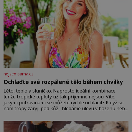
nejsemsama.cz
Ochlaďte své rozpálené tělo během chvilky
Léto, teplo a sluníčko. Naprosto ideální kombinace.
Jenže tropické teploty už tak příjemné nejsou. Víte,
jakými potravinami se můžete rychle ochladit? K dyž se
nám tropy zaryjí pod kůži, hledáme úlevu v bazénu nebo
pomocí klimatizace. Jenže ne vždycky můžeme být v jejich
blízkosti. Nemusíte však zoufat. Pokud budete mít
promyšlený jídelníček, žadné pařáky si na vás