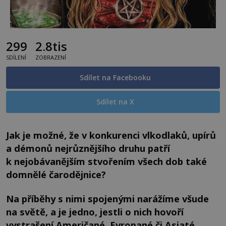
299
2.8tis
SDÍLENÍ
ZOBRAZENÍ
Sdílet na Facebooku
Sdílet na X
Jak je možné, že v konkurenci vlkodlaků, upírů
a démonů nejrůznějšího druhu patří
k nejobávanějším stvořením všech dob také
domnělé čarodějnice?
Na příběhy s nimi spojenými narážíme všude
na světě, a je jedno, jestli o nich hovoří
vystrašení Američané, Evropané či Asiaté.