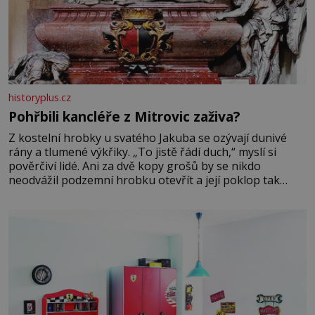
historyplus.cz
Pohřbili kancléře z Mitrovic zaživa?
Z kostelní hrobky u svatého Jakuba se ozývají dunivé
rány a tlumené výkřiky. „To jistě řádí duch,“ myslí si
pověrčiví lidé. Ani za dvě kopy grošů by se nikdo
neodvážil podzemní hrobku otevřít a její poklop tak
raději jen skrápí svěcenou vodou. Za několik dní divné
burácení skutečně ustane. Když o mnoho let později
hrobku