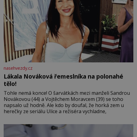
nasehvezdy.cz
Lákala Nováková řemeslníka na polonahé
tělo!
Tohle nemá konce! O šarvátkách mezi manželi Sandrou
Novákovou (44) a Vojtěchem Moravcem (39) se toho
napsalo už hodně. Ale kdo by doufal, že horká zem u
herečky ze seriálu Ulice a režiséra vychladne,