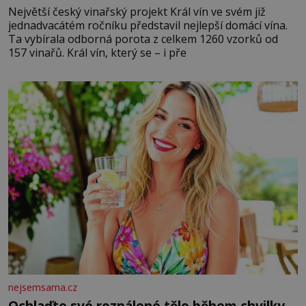
Největší český vinařský projekt Král vín ve svém již
jednadvacátém ročníku představil nejlepší domácí vína.
Ta vybírala odborná porota z celkem 1260 vzorků od
157 vinařů. Král vín, který se – i pře
nejsemsama.cz
Ochlaďte své rozpálené tělo během chvilky