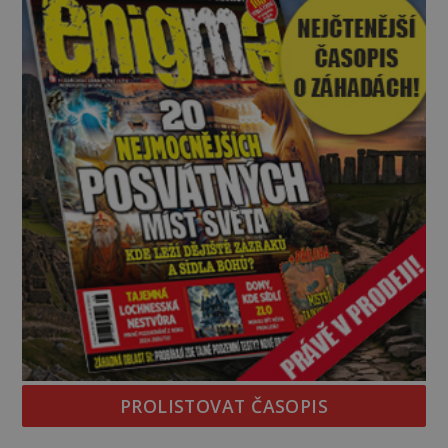
zásoby a každý den znamená další porci strádá
PROLISTOVAT ČASOPIS