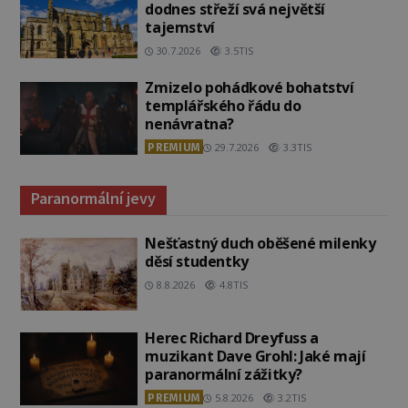
dodnes střeží svá největší
tajemství
30.7.2026
3.5TIS
Zmizelo pohádkové bohatství
templářského řádu do
nenávratna?
PREMIUM
29.7.2026
3.3TIS
Paranormální jevy
Nešťastný duch oběšené milenky
děsí studentky
8.8.2026
4.8TIS
Herec Richard Dreyfuss a
muzikant Dave Grohl: Jaké mají
paranormální zážitky?
PREMIUM
5.8.2026
3.2TIS