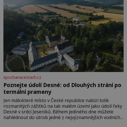
epochanacestach.cz
Poznejte údolí Desné: od Dlouhých strání po
termální prameny
Jen málokteré místo v České republice nabízí tolik
rozmanitých zážitků na tak malém území jako údolí řeky
Desné v srdci Jeseníků. Během jediného dne můžete
nahlédnout do útrob jedné z nejvýznamnějších vodních
elektráren v Evropě, vydat se na horské hřebeny, projet