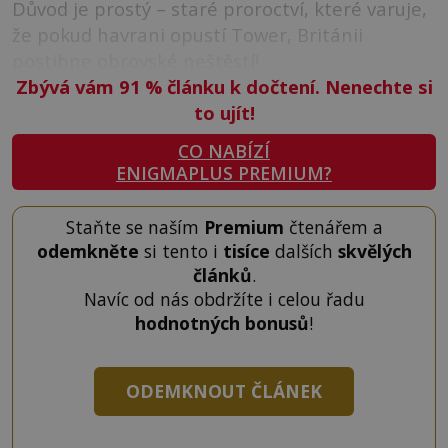
Důvod je prostý – staré proroctví, které varuje,
že pokud havrani opustí Tower, Británii
postihne obrovské neštěstí!
Zbývá vám 91
%
článku k dočtení. Nenechte si
to ujít!
CO NABÍZÍ
ENIGMAPLUS PREMIUM?
Staňte se naším
Premium
čtenářem a
odemkněte
si tento i
tisíce
dalších
skvělých
článků
.
Navíc od nás obdržíte i celou řadu
hodnotných bonusů
!
ODEMKNOUT ČLÁNEK