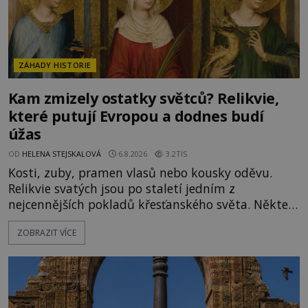
ZÁHADY HISTORIE
Kam zmizely ostatky světců? Relikvie,
které putují Evropou a dodnes budí
úžas
OD
HELENA STEJSKALOVÁ
6.8.2026
3.2TIS
Kosti, zuby, pramen vlasů nebo kousky oděvu.
Relikvie svatých jsou po staletí jedním z
nejcennějších pokladů křesťanského světa. Některé
mají pečlivě doloženou historii, jiné provází
ZOBRAZIT VÍCE
záhady, krádeže i nečekané objevy. Jejich osudy
připomínají dobrodružné romány, přesto se opírají
o skutečné historické události. Ve středověké
Evropě mají relikvie mimořádnou hodnotu. Nejsou
jen předmětem úcty