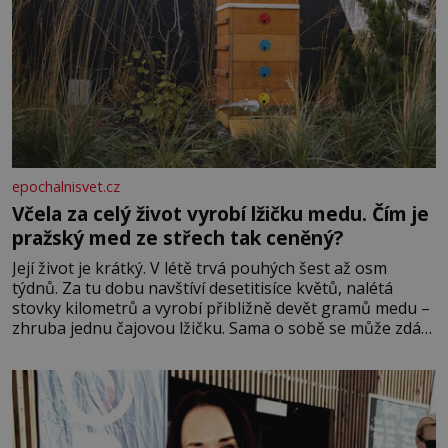
epochalnisvet.cz
Včela za celý život vyrobí lžičku medu. Čím je
pražský med ze střech tak ceněný?
Její život je krátký. V létě trvá pouhých šest až osm
týdnů. Za tu dobu navštíví desetitisíce květů, nalétá
stovky kilometrů a vyrobí přibližně devět gramů medu –
zhruba jednu čajovou lžičku. Sama o sobě se může zdát
bezvýznamná. Teprve když se spojí s dalšími desítkami
tisíc příslušnic svého včelstva, vznikne jeden z
nejdokonalejších organismů