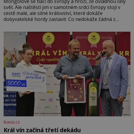
Mongolové se tlačí do Evropy a hrozí, že ovládnou celý
svět. Ale naštěstí jim v samotném srdci Evropy stojí v
cestě malé, ale silné království, které dokáže
dobyvatelské hordy zastavit. Co nedokáže žádná z
asijských říší, co nedokážou Němci – to dokáže český
král. Nebo že by ne? Mongolové od roku 1223 postupují
podél Kaspického a Azovského moře,
iluxus.cz
Král vín začíná třetí dekádu