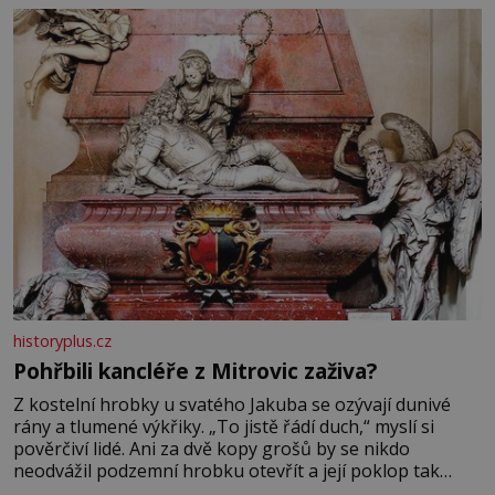
se na koloběžce a den zakončit poznáváním památek ve
Velkých Losinách nebo v termálním
historyplus.cz
Pohřbili kancléře z Mitrovic zaživa?
Z kostelní hrobky u svatého Jakuba se ozývají dunivé
rány a tlumené výkřiky. „To jistě řádí duch,“ myslí si
pověrčiví lidé. Ani za dvě kopy grošů by se nikdo
neodvážil podzemní hrobku otevřít a její poklop tak
raději jen skrápí svěcenou vodou. Za několik dní divné