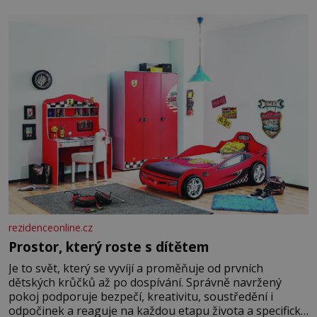
burácení skutečně ustane. Když o mnoho let později
hrobku
rezidenceonline.cz
Prostor, který roste s dítětem
Je to svět, který se vyvíjí a proměňuje od prvních
dětských krůčků až po dospívání. Správně navržený
pokoj podporuje bezpečí, kreativitu, soustředění i
odpočinek a reaguje na každou etapu života a specifické