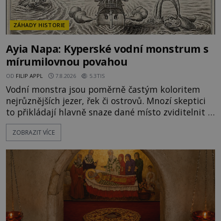
ZÁHADY HISTORIE
Ayia Napa: Kyperské vodní monstrum s
mírumilovnou povahou
OD
FILIP APPL
7.8.2026
5.3TIS
Vodní monstra jsou poměrně častým koloritem
nejrůznějších jezer, řek či ostrovů. Mnozí skeptici
to přikládají hlavně snaze dané místo zviditelnit a
přitáhnout k němu pozornost záhadám
ZOBRAZIT VÍCE
nakloněných turistů. Je to také případ kyperského
tvora jménem Ayia Napa? Nebo se může za
legendami o něm ukrývat nějaký pravdivý základ?
V blízkosti Mysu Greco, jak se přez