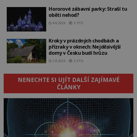
Hororové zábavní parky: Straší tu
oběti nehod?
4.8.2026
3.5TIS
Kroky v prázdných chodbách a
přízraky v oknech: Nejděsivější
domy v Česku budí hrůzu
2.8.2026
3.3TIS
NENECHTE SI UJÍT DALŠÍ ZAJÍMAVÉ
ČLÁNKY