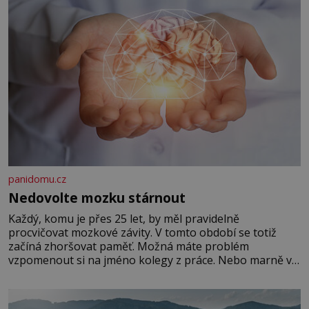
panidomu.cz
Nedovolte mozku stárnout
Každý, komu je přes 25 let, by měl pravidelně
procvičovat mozkové závity. V tomto období se totiž
začíná zhoršovat paměť. Možná máte problém
vzpomenout si na jméno kolegy z práce. Nebo marně v
paměti lovíte název knížky, kterou jste nedávno přečetli.
Je to opravdu tak, s věkem jako kdyby se paměť
rozhodla stávkovat. Cvičte