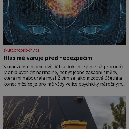
skutecnepribehy.cz
Hlas mě varuje před nebezpečím
S manželem máme dvě děti a dokonce jsme už prarodiči.
Mohla bych žít normálně, nebýt jedné zásadní změny,
která mi nabourala mysl. Živím se jako mzdová účetní a
konec měsíce je pro mě vždy velice psychicky náročným
obdobím. Od té chvíle, co máme vnoučata, mi dcera čím
dál častěji volá o pomoc, co se hlídání týče. Dalo by se