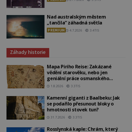
Nad australským městem
„tančila“ záhadná světla
PREMIUM
4.7.2026
3.4TIS
Záhady historie
Mapa Piriho Reise: Zakázané
vědění starověku, nebo jen
geniální práce osmanského
admirála?
1.8.2026
3.3TIS
Kamenní giganti z Baalbeku: Jak
se podařilo přesunout bloky o
hmotnosti stovek tun?
31.7.2026
3.3TIS
Rosslynská kaple: Chrám, který