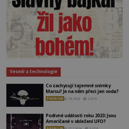
Vesmír a technologie
Co zachycují tajemné snímky
Marsu? Je na něm přeci jen voda?
PREMIUM
7.8.2026
2.6TIS
Podivné události roku 2023: Jsou
Američané v obležení UFO?
PREMIUM
27.7.2026
3.5TIS