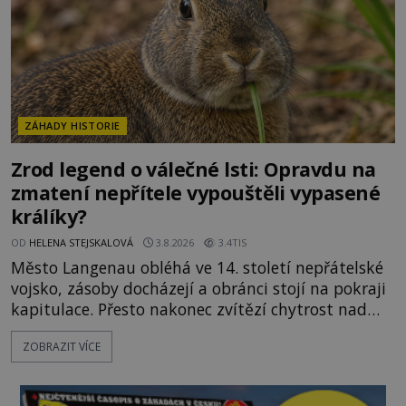
ZÁHADY HISTORIE
Zrod legend o válečné lsti: Opravdu na
zmatení nepřítele vypouštěli vypasené
králíky?
OD
HELENA STEJSKALOVÁ
3.8.2026
3.4TIS
Město Langenau obléhá ve 14. století nepřátelské
vojsko, zásoby docházejí a obránci stojí na pokraji
kapitulace. Přesto nakonec zvítězí chytrost nad
hrubou silou. Podle staré německé legendy vypustí
ZOBRAZIT VÍCE
obyvatelé za hradby dobře živeného králíka, aby
nepřítele přesvědčili, že uvnitř města je jídla stále
dost. Čas pracuje pro obléhatele. Ve městě ubývají