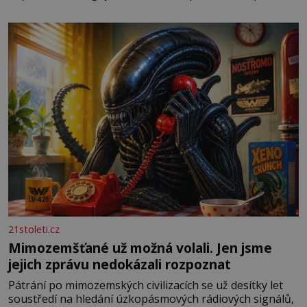
potřeby dítěte. Pro nejmenší je klíčová jednoduchost,
měkkost a bezpečí, proto by pokoj miminka měl působit
především klidně a útulně. Předškolní věk je
21stoleti.cz
Mimozemšťané už možná volali. Jen jsme
jejich zprávu nedokázali rozpoznat
Pátrání po mimozemských civilizacích se už desítky let
soustředí na hledání úzkopásmových rádiových signálů,