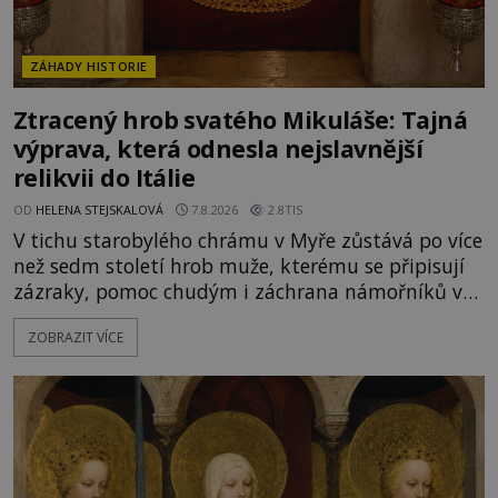
ZÁHADY HISTORIE
Ztracený hrob svatého Mikuláše: Tajná
výprava, která odnesla nejslavnější
relikvii do Itálie
OD
HELENA STEJSKALOVÁ
7.8.2026
2.8TIS
V tichu starobylého chrámu v Myře zůstává po více
než sedm století hrob muže, kterému se připisují
zázraky, pomoc chudým i záchrana námořníků v
bouřích. Pak ale přichází rok 1087 a klidné místo
ZOBRAZIT VÍCE
se mění v dějiště podivné noční výpravy. Skupina
italských námořníků otevírá hrob svatého
Mikuláše a odváží jeho ostatky přes moře do Bari.
Je to zbožná záchrana před nebezpečím, nebo
promyšlená krádež,