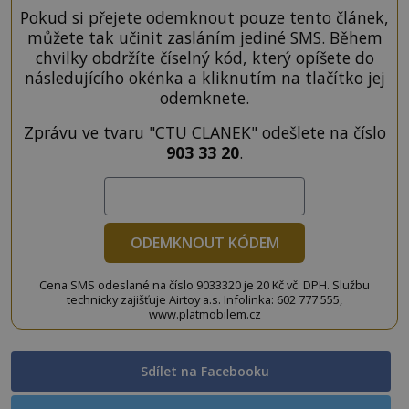
Pokud si přejete odemknout pouze tento článek,
můžete tak učinit zasláním jediné SMS. Během
chvilky obdržíte číselný kód, který opíšete do
následujícího okénka a kliknutím na tlačítko jej
odemknete.
Zprávu ve tvaru "CTU CLANEK" odešlete na číslo
903 33 20
.
ODEMKNOUT KÓDEM
Cena SMS odeslané na číslo 9033320 je 20 Kč vč. DPH. Službu
technicky zajišťuje Airtoy a.s. Infolinka: 602 777 555,
www.platmobilem.cz
Sdílet na Facebooku