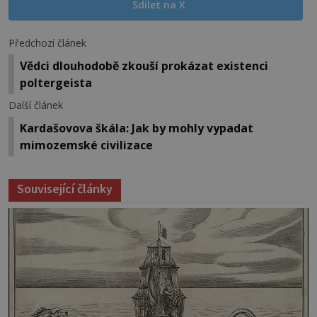
Sdílet na X
Předchozí článek
Vědci dlouhodobě zkouší prokázat existenci
poltergeista
Další článek
Kardašovova škála: Jak by mohly vypadat
mimozemské civilizace
Související články