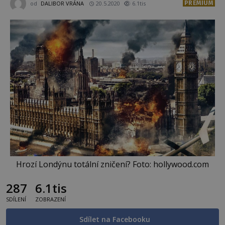
PREMIUM
od
DALIBOR VRÁNA
20.5.2020
6.1tis
Hrozí Londýnu totální zničení? Foto: hollywood.com
287
6.1tis
SDÍLENÍ
ZOBRAZENÍ
Sdílet na Facebooku