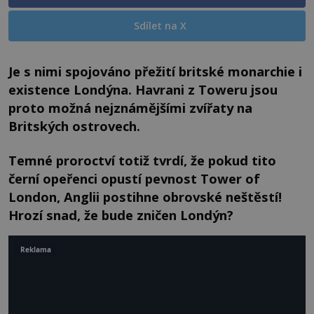
Sdílet na X
Je s nimi spojováno přežití britské monarchie i
existence Londýna. Havrani z Toweru jsou
proto možná nejznámějšími zvířaty na
Britských ostrovech.
Temné proroctví totiž tvrdí, že pokud tito
černí opeřenci opustí pevnost Tower of
London, Anglii postihne obrovské neštěstí!
Hrozí snad, že bude zničen Londýn?
Reklama