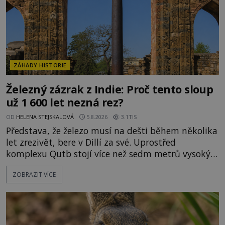
ZÁHADY HISTORIE
Železný zázrak z Indie: Proč tento sloup
už 1 600 let nezná rez?
OD
HELENA STEJSKALOVÁ
5.8.2026
3.1TIS
Představa, že železo musí na dešti během několika
let zrezivět, bere v Dillí za své. Uprostřed
komplexu Qutb stojí více než sedm metrů vysoký
železný sloup, který už přibližně 1 600 let odolává
ZOBRAZIT VÍCE
počasí s jen nepatrnými stopami koroze. Jeho
mimořádná trvanlivost dlouho živí legendy o
ztracených technologiích či tajemných
materiálech. Moderní metalurgie však ukazuje, že
skutečné vysvětlení je ješt