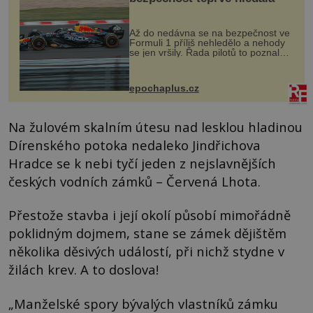
Až do nedávna se na bezpečnost ve
Formuli 1 příliš nehledělo a nehody
se jen vršily. Řada pilotů to poznala
na vlastní kůži, často s trvalými
následky nebo bohužel i ztrátou
života. Dnes nepochopiteln...
epochaplus.cz
Na žulovém skalním útesu nad lesklou hladinou
Dírenského potoka nedaleko Jindřichova
Hradce se k nebi tyčí jeden z nejslavnějších
českých vodních zámků – Červená Lhota.
Přestože stavba i její okolí působí mimořádně
poklidným dojmem, stane se zámek dějištěm
několika děsivých událostí, při nichž stydne v
žilách krev. A to doslova!
„Manželské spory bývalých vlastníků zámku