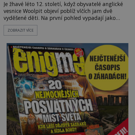
Je žhavé léto 12. století, když obyvatelé anglické
vesnice Woolpit objeví poblíž vlčích jam dvě
vyděšené děti. Na první pohled vypadají jako
každé jiné, až na jednu děsivou výjimku. Jejich
ZOBRAZIT VÍCE
kůže má nazelenalý odstín, mluví
nesrozumitelnou řečí a odmítají jakékoli jídlo
kromě syrových bobů. Příběh se rychle stává
jednou z největších záhad středověké Anglie a ani
po téměř devíti stech letech není