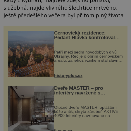
služebná, najde vlivného šlechtice mrtvého.
Ještě předešlého večera byl přitom plný života.
Černovická rezidence:
Pedant Hlávka kontroloval
každou cihlu
Patří mezi sedm novodobých divů
Ukrajiny. Řeč je o obřím černovickém
areálu, za jehož vznikem stál slavný
český architekt Josef Hlávka. Ten si
na něm dal mimořádně záležet. Jeho
stavební plány by při ...
historyplus.cz
Dveře MASTER – pro
interiéry navržené s
rozumem i vášní!
Otočné dveře MASTER, opláštění
kůže antik, skrytá zárubeň AKTIVE
40/00 Interiéry navrhované na
zakázku často vyžadují atypické
rozměry nejen nábytku, ale i
otvorových prvků. Technické zázemí
iluxus.cz