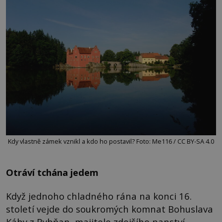
Kdy vlastně zámek vznikl a kdo ho postavil? Foto: Me116 / CC BY-SA 4.0
Otráví tchána jedem
Když jednoho chladného rána na konci 16.
století vejde do soukromých komnat Bohuslava
Káby z Rybňan, majitele zdejšího panství,