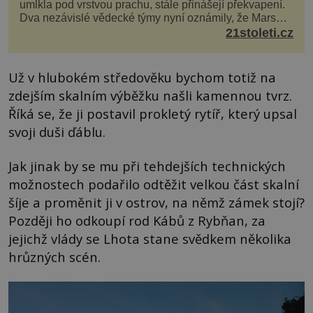
umlkla pod vrstvou prachu, stále přinášejí překvapení.
Dva nezávislé vědecké týmy nyní oznámily, že Mars
má nejen plášť plný trosek z dávných impaktů,...
21stoleti.cz
Už v hlubokém středověku bychom totiž na
zdejším skalním výběžku našli kamennou tvrz.
Říká se, že ji postavil prokletý rytíř, který upsal
svoji duši ďáblu.
Jak jinak by se mu při tehdejších technických
možnostech podařilo odtěžit velkou část skalní
šíje a proměnit ji v ostrov, na němž zámek stojí?
Později ho odkoupí rod Kábů z Rybňan, za
jejichž vlády se Lhota stane svědkem několika
hrůzných scén.