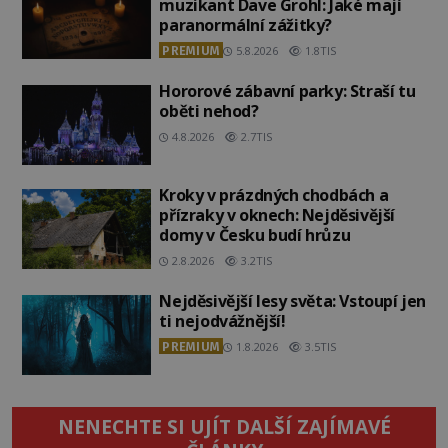
muzikant Dave Grohl: Jaké mají
paranormální zážitky?
PREMIUM
5.8.2026
1.8TIS
Hororové zábavní parky: Straší tu
oběti nehod?
4.8.2026
2.7TIS
Kroky v prázdných chodbách a
přízraky v oknech: Nejděsivější
domy v Česku budí hrůzu
2.8.2026
3.2TIS
Nejděsivější lesy světa: Vstoupí jen
ti nejodvážnější!
PREMIUM
1.8.2026
3.5TIS
NENECHTE SI UJÍT DALŠÍ ZAJÍMAVÉ