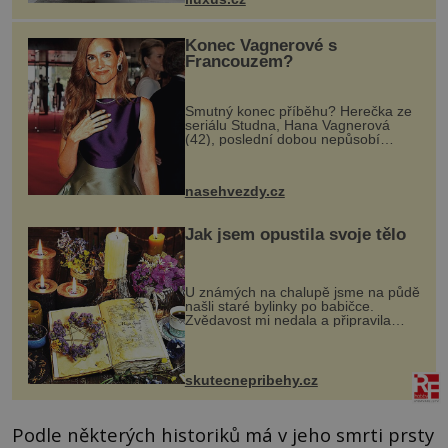
dnes umož...
Konec Vagnerové s
Francouzem?
Smutný konec příběhu? Herečka ze
seriálu Studna, Hana Vagnerová
(42), poslední dobou nepůsobí
nejšťastněji. Ačkoli časy její anorexie
jsou už dávno pryč a opět se pyšnila
ženskými křivkami, najednou s...
nasehvezdy.cz
Jak jsem opustila svoje tělo
U známých na chalupě jsme na půdě
našli staré bylinky po babičce.
Zvědavost mi nedala a připravila
jsem si z nich lektvar… Zimní pobyt
na chalupě se pro mě vlastní vinou
změnil v děsivý zážitek, na kt...
skutecnepribehy.cz
Podle některých historiků má v jeho smrti prsty