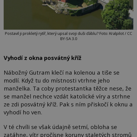
Postavil ji prokletý rytíř, který upsal svoji duši ďáblu? Foto: Kralpilot / CC
BY-SA 3.0
Vyhodí z okna posvátný kříž
Nábožný Gutram klečí na kolenou a tiše se
modlí. Když tu do místnosti vtrhne jeho
manželka. Ta coby protestantka těžce nese, že
se manžel nechce vzdát katolické víry a strhne
ze zdi posvátný kříž. Pak s ním přiskočí k oknu a
vyhodí ho ven.
V té chvíli se však údajně setmí, obloha se
zatáhne, vítr pročísne koruny staletých stromů