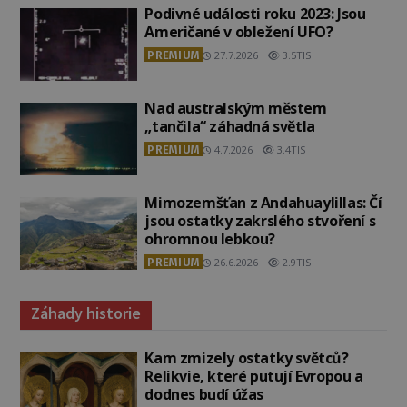
Podivné události roku 2023: Jsou
Američané v obležení UFO?
PREMIUM
27.7.2026
3.5TIS
Nad australským městem
„tančila“ záhadná světla
PREMIUM
4.7.2026
3.4TIS
Mimozemšťan z Andahuaylillas: Čí
jsou ostatky zakrslého stvoření s
ohromnou lebkou?
PREMIUM
26.6.2026
2.9TIS
Záhady historie
Kam zmizely ostatky světců?
Relikvie, které putují Evropou a
dodnes budí úžas