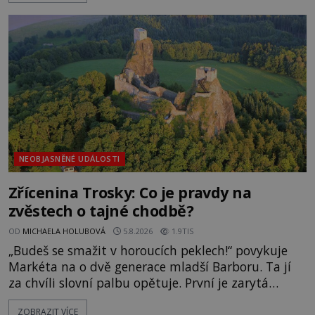
zmizením turistů? Ti, kteří se nebojí, nás mohou
následovat. Vstupujeme na pláž Dumas ve městě
Surat. Gu
NEOBJASNĚNÉ UDÁLOSTI
Zřícenina Trosky: Co je pravdy na
zvěstech o tajné chodbě?
OD
MICHAELA HOLUBOVÁ
5.8.2026
1.9TIS
„Budeš se smažit v horoucích peklech!“ povykuje
Markéta na o dvě generace mladší Barboru. Ta jí
za chvíli slovní palbu opětuje. První je zarytá
katolička, druhá přesvědčená kališnice. A každá z
ZOBRAZIT VÍCE