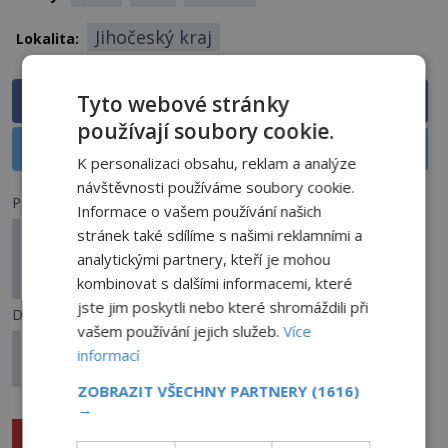
Jihočeský kraj
Lokalita:
Tyto webové stránky
Sdílet na Facebooku
používají soubory cookie.
Sdílet na X
K personalizaci obsahu, reklam a analýze
návštěvnosti používáme soubory cookie.
Předchozí článek
Informace o vašem používání našich
Řecké „rakety duchů“: Byly to testy bývalých
stránek také sdílíme s našimi reklamními a
nacistických zbraní, nebo neznámá mimozemská
analytickými partnery, kteří je mohou
technologie?
kombinovat s dalšími informacemi, které
jste jim poskytli nebo které shromáždili při
Další článek
vašem používání jejich služeb.
Více
Mngwa: Vraždící monstrum děsí africké
informací
domorodce
ZOBRAZIT VŠECHNY PARTNERY
(1616)
→
Související články