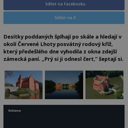
Sdílet na Facebooku
Sdílet na X
Desítky poddaných šplhají po skále a hledají v
okolí Červené Lhoty posvátný rodový kříž,
který předešlého dne vyhodila z okna zdejší
zámecká paní. „Prý si ji odnesl čert,“ šeptají si.
Reklama