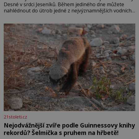
Desné v srdci Jeseníků. Během jediného dne můžete
nahlédnout do útrob jedné z nejvýznamnějších vodních
elektráren v Evropě, vydat se na horské hřebeny, projet
se na koloběžce a den zakončit poznáváním památek ve
Velkých Losinách nebo v termálním
21stoleti.cz
Nejodvážnější zvíře podle Guinnessovy knihy
rekordů? Šelmička s pruhem na hřbetě!