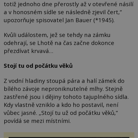
totiž jednoho dne přerostly až v otevřené násilí
a v honosném sídle se následně zjevil čert,“
upozorňuje spisovatel Jan Bauer (*1945).
Kvůli událostem, jež se tehdy na zámku
odehrají, se Lhotě na čas začne dokonce
přezdívat krvavá…
Stojí tu od počátku věků
Z vodní hladiny stoupá pára a halí zámek do
bílého závoje neproniknutelné mlhy. Stejně
zastřené jsou i dějiny tohoto tajuplného sídla.
Kdy vlastně vzniklo a kdo ho postavil, není
vůbec jasné. „Stojí tu už od počátku věků,“
povídá se mezi místními.