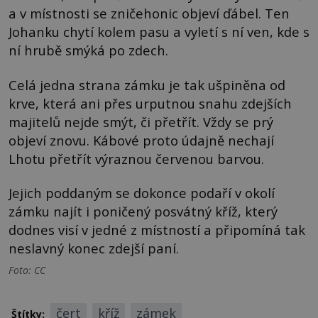
a v místnosti se zničehonic objeví ďábel. Ten
Johanku chytí kolem pasu a vyletí s ní ven, kde s
ní hrubě smýká po zdech.
Celá jedna strana zámku je tak ušpiněna od
krve, která ani přes urputnou snahu zdejších
majitelů nejde smýt, či přetřít. Vždy se prý
objeví znovu. Kábové proto údajně nechají
Lhotu přetřít výraznou červenou barvou.
Jejich poddaným se dokonce podaří v okolí
zámku najít i poničený posvátný kříž, který
dodnes visí v jedné z místností a připomíná tak
neslavný konec zdejší paní.
Foto: CC
čert
kříž
zámek
Štítky: