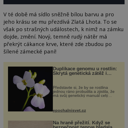
V té době má sídlo sněžně bílou barvu a pro
jeho krásu se mu přezdívá Zlatá Lhota. To se
však po strašných událostech, k nimž na zámku
dojde, změní. Nový, temně rudý nátěr má
překrýt cákance krve, které zde zbudou po
šílené zámecké paní!
Duplikace genomu u rostlin:
Skrytá genetická zátěž i
evoluční výhoda
Představte si, že by se rostlina
jednou ráno probudila a zjistila, že
má svůj genetický manuál celý
dvakrát. Přesně to se občas v
přírodě stane – a podle nového
výzkumu to může být pro druhy
epochalnisvet.cz
vstupenka...
Na hraně přežití. Když se
bezpečnost teprve hledala