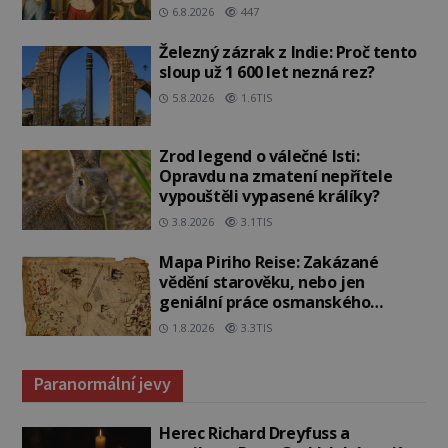
6.8.2026
447
Železný zázrak z Indie: Proč tento
sloup už 1 600 let nezná rez?
5.8.2026
1.6TIS
Zrod legend o válečné lsti:
Opravdu na zmatení nepřítele
vypouštěli vypasené králíky?
3.8.2026
3.1TIS
Mapa Piriho Reise: Zakázané
vědění starověku, nebo jen
geniální práce osmanského
admirála?
1.8.2026
3.3TIS
Paranormální jevy
Herec Richard Dreyfuss a