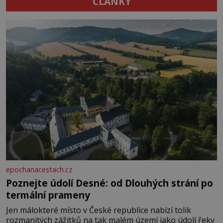
ČLÁNKY
epochanacestach.cz
Poznejte údolí Desné: od Dlouhých strání po
termální prameny
Jen málokteré místo v České republice nabízí tolik
rozmanitých zážitků na tak malém území jako údolí řeky