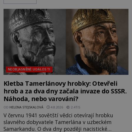
nich se usídlí na jedné z věží slavného hradu
Trosky. Šlechtic Ota IV. z Bergova (1399–1452) patří
mezi vůdce protihusitského boje. Za manželku má
skutečně jistou
NEOBJASNĚNÉ UDÁLOSTI
Kletba Tamerlánovy hrobky: Otevřeli
hrob a za dva dny začala invaze do SSSR.
Náhoda, nebo varování?
OD
HELENA STEJSKALOVÁ
4.8.2026
2.4TIS
V červnu 1941 sovětští vědci otevírají hrobku
slavného dobyvatele Tamerlána v uzbeckém
Samarkandu. O dva dny později nacistické