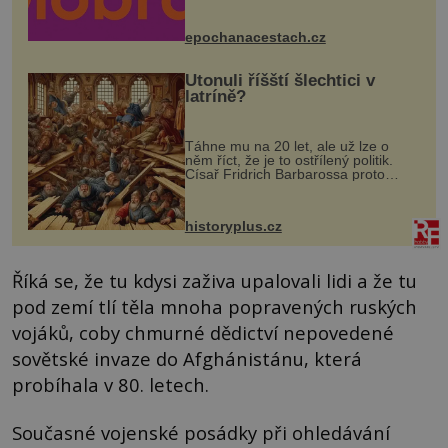
Husově náměstí. Návštěvníci se
mohou těšit na víno, burčák, pes...
epochanacestach.cz
Utonuli říšští šlechtici v
latríně?
Táhne mu na 20 let, ale už lze o
něm říct, že je to ostřílený politik.
Císař Fridrich Barbarossa proto
posílá svého syna a dědice Jindřicha
VI. do Erfurtu, aby se stal
prostředníkem při řešení sporu m...
historyplus.cz
Říká se, že tu kdysi zaživa upalovali lidi a že tu
pod zemí tlí těla mnoha popravených ruských
vojáků, coby chmurné dědictví nepovedené
sovětské invaze do Afghánistánu, která
probíhala v 80. letech.
Současné vojenské posádky při ohledávání