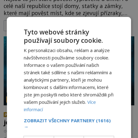
celé naší republice stojí domy, statky a zámky,
které mají pověst míst, kde se zjevují přízraky,
ozývají nevysvětlitelné zvuky nebo se dějí podivné
ZOBRAZIT VÍCE
jevy. Zatímco historici většinou hledají racionální
Tyto webové stránky
vysvětlení, záhadologové upozorňují, že některé
používají soubory cookie.
lokality vykazují nápadně podobná svědectví po
celé generace. A právě tato opakující se svědectví
K personalizaci obsahu, reklam a analýze
ud
návštěvnosti používáme soubory cookie.
Informace o vašem používání našich
stránek také sdílíme s našimi reklamními a
analytickými partnery, kteří je mohou
kombinovat s dalšími informacemi, které
jste jim poskytli nebo které shromáždili při
PARANORMÁLNÍ JEVY
vašem používání jejich služeb.
Více
informací
Nejděsivější lesy světa: Vstoupí
PREMIUM
ZOBRAZIT VŠECHNY PARTNERY
(1616)
jen ti nejodvážnější!
→
OD
RADKA SÁBLIKOVÁ
1.8.2026
3.5TIS