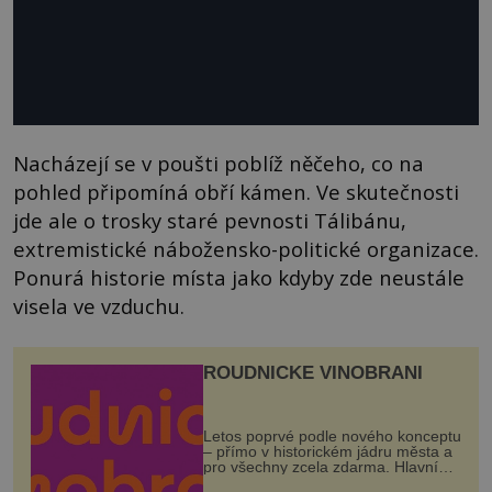
Nacházejí se v poušti poblíž něčeho, co na
pohled připomíná obří kámen. Ve skutečnosti
jde ale o trosky staré pevnosti Tálibánu,
extremistické nábožensko-politické organizace.
Ponurá historie místa jako kdyby zde neustále
visela ve vzduchu.
ROUDNICKÉ VINOBRANÍ
Letos poprvé podle nového konceptu
– přímo v historickém jádru města a
pro všechny zcela zdarma. Hlavní
program se odehraje na Karlově a