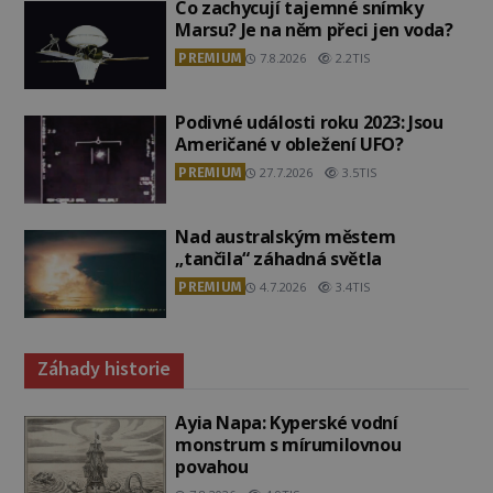
Co zachycují tajemné snímky
Marsu? Je na něm přeci jen voda?
PREMIUM
7.8.2026
2.2TIS
Podivné události roku 2023: Jsou
Američané v obležení UFO?
PREMIUM
27.7.2026
3.5TIS
Nad australským městem
„tančila“ záhadná světla
PREMIUM
4.7.2026
3.4TIS
Záhady historie
Ayia Napa: Kyperské vodní
monstrum s mírumilovnou
povahou