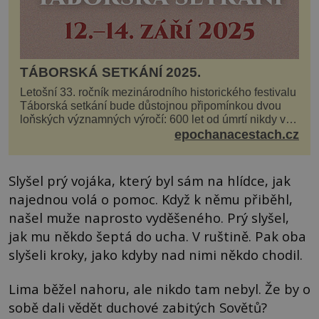
TÁBORSKÁ SETKÁNÍ 2025.
Letošní 33. ročník mezinárodního historického festivalu
Táborská setkání bude důstojnou připomínkou dvou
loňských významných výročí: 600 let od úmrtí nikdy v
poli neporaženého hejtmana Jana Žižky z Tr...
epochanacestach.cz
Slyšel prý vojáka, který byl sám na hlídce, jak
najednou volá o pomoc. Když k němu přiběhl,
našel muže naprosto vyděšeného. Prý slyšel,
jak mu někdo šeptá do ucha. V ruštině. Pak oba
slyšeli kroky, jako kdyby nad nimi někdo chodil.
Lima běžel nahoru, ale nikdo tam nebyl. Že by o
sobě dali vědět duchové zabitých Sovětů?