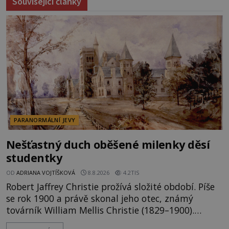
Související články
PARANORMÁLNÍ JEVY
Nešťastný duch oběšené milenky děsí
studentky
OD
ADRIANA VOJTÍŠKOVÁ
8.8.2026
4.2TIS
Robert Jaffrey Christie prožívá složité období. Píše
se rok 1900 a právě skonal jeho otec, známý
továrník William Mellis Christie (1829–1900).
Smutná událost je ale doprovázena ohromným