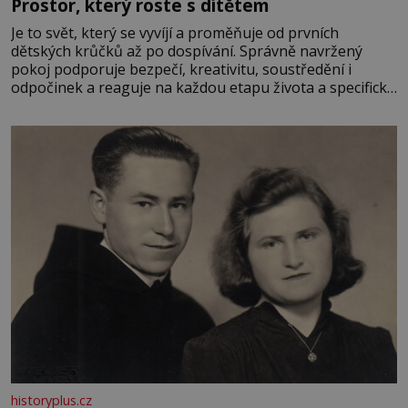
Prostor, který roste s dítětem
Je to svět, který se vyvíjí a proměňuje od prvních
dětských krůčků až po dospívání. Správně navržený
pokoj podporuje bezpečí, kreativitu, soustředění i
odpočinek a reaguje na každou etapu života a specifické
potřeby dítěte. Pro nejmenší je klíčová jednoduchost,
měkkost a bezpečí, proto by pokoj miminka měl působit
především klidně a útulně. Předškolní věk je
historyplus.cz