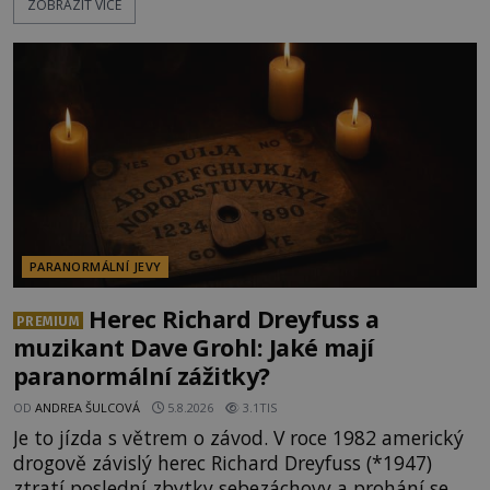
ZOBRAZIT VÍCE
dědictvím... Robertu připadne rodinné sídlo v
Torontu. Takový majetek skýtá řadu výhod, avšak
ta, na niž přijde Robert, by jen tak někoho
nenapadla. N
PARANORMÁLNÍ JEVY
Herec Richard Dreyfuss a
PREMIUM
muzikant Dave Grohl: Jaké mají
paranormální zážitky?
OD
ANDREA ŠULCOVÁ
5.8.2026
3.1TIS
Je to jízda s větrem o závod. V roce 1982 americký
drogově závislý herec Richard Dreyfuss (*1947)
ztratí poslední zbytky sebezáchovy a prohání se