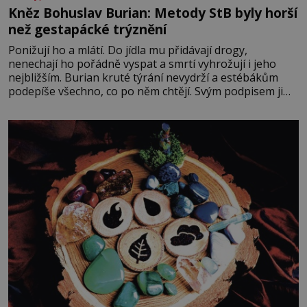
Kněz Bohuslav Burian: Metody StB byly horší
než gestapácké trýznění
Ponižují ho a mlátí. Do jídla mu přidávají drogy,
nenechají ho pořádně vyspat a smrtí vyhrožují i jeho
nejbližším. Burian kruté týrání nevydrží a estébákům
podepíše všechno, co po něm chtějí. Svým podpisem jim
potvrdí také to, že na něj během výslechů nikdo nevyvíjel
fyzický ani psychický nátlak. Syn brněnského řezníka
chce být knězem a