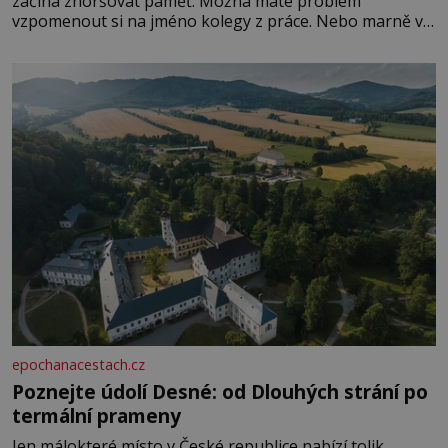
začíná zhoršovat paměť. Možná máte problém
vzpomenout si na jméno kolegy z práce. Nebo marně v
paměti lovíte název knížky, kterou jste nedávno přečetli.
Je to opravdu tak, s věkem jako kdyby se paměť
rozhodla stávkovat. Cvičte
epochanacestach.cz
Poznejte údolí Desné: od Dlouhých strání po
termální prameny
Jen málokteré místo v České republice nabízí tolik