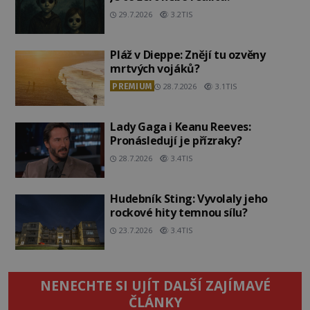
29.7.2026
3.2TIS
Pláž v Dieppe: Znějí tu ozvěny
mrtvých vojáků?
PREMIUM
28.7.2026
3.1TIS
Lady Gaga i Keanu Reeves:
Pronásledují je přízraky?
28.7.2026
3.4TIS
Hudebník Sting: Vyvolaly jeho
rockové hity temnou sílu?
23.7.2026
3.4TIS
NENECHTE SI UJÍT DALŠÍ ZAJÍMAVÉ
ČLÁNKY