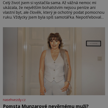
Celý život jsem si vystačila sama. Až vážná nemoc mi
ukázala, že největším bohatstvím nejsou peníze ani
vlastní byt, ale člověk, který je ochotný podat pomocnou
ruku. Vždycky jsem byla spíš samotářka. Nepotřebovala
jsem kolem sebe partu kamarádek ani partnera. Stačily
mi knihy, práce a hlavně klid. Hned po studiích jsem
odešla z rodného města,
nasehvezdy.cz
Pomsta Munzarové nevěrnému muži?