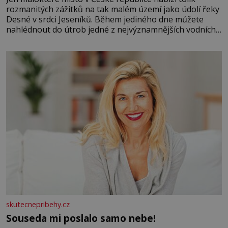
rozmanitých zážitků na tak malém území jako údolí řeky
Desné v srdci Jeseníků. Během jediného dne můžete
nahlédnout do útrob jedné z nejvýznamnějších vodních
elektráren v Evropě, vydat se na horské hřebeny, projet
se na koloběžce a den zakončit poznáváním památek ve
Velkých Losinách nebo v termálním
skutecnepribehy.cz
Souseda mi poslalo samo nebe!