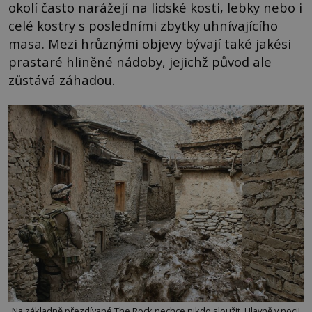
okolí často narážejí na lidské kosti, lebky nebo i
celé kostry s posledními zbytky uhnívajícího
masa. Mezi hrůznými objevy bývají také jakési
prastaré hliněné nádoby, jejichž původ ale
zůstává záhadou.
Na základně přezdívané The Rock nechce nikdo sloužit. Hlavně v noci!