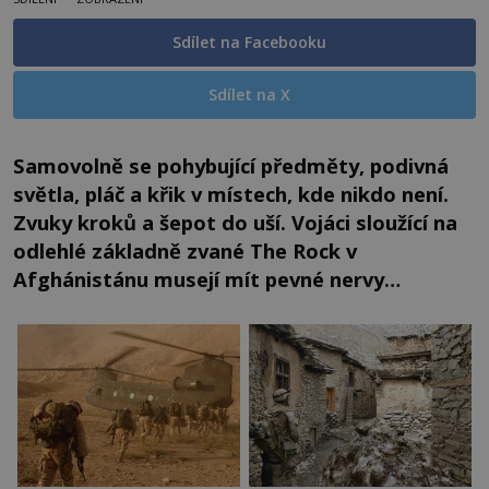
Sdílet na Facebooku
Sdílet na X
Samovolně se pohybující předměty, podivná
světla, pláč a křik v místech, kde nikdo není.
Zvuky kroků a šepot do uší. Vojáci sloužící na
odlehlé základně zvané The Rock v
Afghánistánu musejí mít pevné nervy…