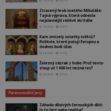
7.8.2026
4.9TIS
Ztracený hrob svatého Mikuláše:
Tajná výprava, která odnesla
nejslavnější relikvii do Itálie
7.8.2026
2.4TIS
Kam zmizely ostatky světců?
Relikvie, které putují Evropou a
dodnes budí úžas
6.8.2026
3.0TIS
Železný zázrak z Indie: Proč tento
sloup už 1 600 let nezná rez?
5.8.2026
3.0TIS
Paranormální jevy
Záhada děsivých černookých dětí:
Je to žert nebo realita?