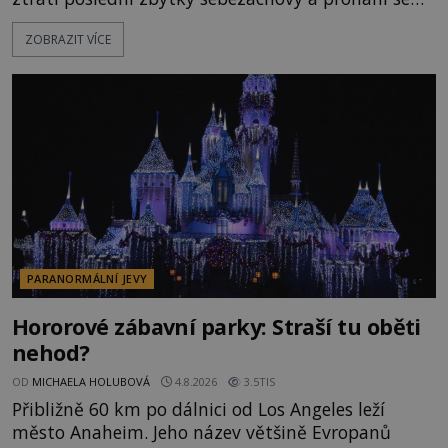
po silnicích ve svém mercedesu jako utržený ze
ZOBRAZIT VÍCE
řetězu. Vše vyvrcholí katastrofou, když to Dreyfuss
napálí v plné rychlosti do stromu! Policie ve vraku
následně nalezne schovaný kokain. Tímto
momentem se slavnému
PARANORMÁLNÍ JEVY
Hororové zábavní parky: Straší tu oběti
nehod?
OD
MICHAELA HOLUBOVÁ
4.8.2026
3.5TIS
Přibližně 60 km po dálnici od Los Angeles leží
město Anaheim. Jeho název většině Evropanů