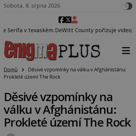
Sobota, 8. srpna 2026
eWitt County pořizuje video, na kterém před jeho vo
Domů
Děsivé vzpomínky na válku v Afghánistánu:
Prokleté území The Rock
Děsivé vzpomínky na
válku v Afghánistánu:
Prokleté území The Rock