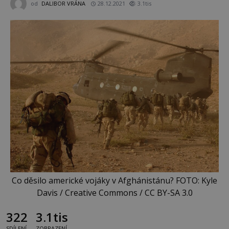
od
DALIBOR VRÁNA
28.12.2021
3.1tis
Co děsilo americké vojáky v Afghánistánu? FOTO: Kyle
Davis / Creative Commons / CC BY-SA 3.0
322
3.1tis
SDÍLENÍ
ZOBRAZENÍ