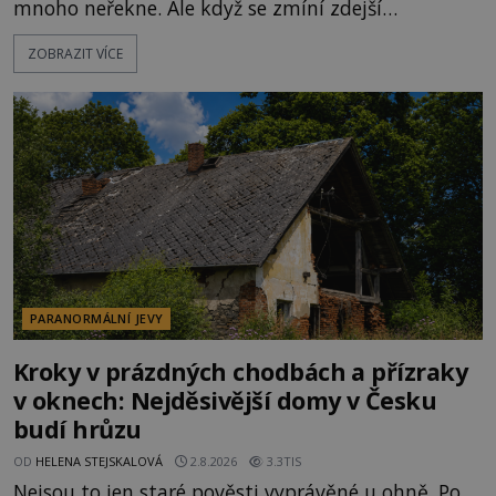
mnoho neřekne. Ale když se zmíní zdejší
Disneyland, je hned jasno. Zábavní park vyroste na
ZOBRAZIT VÍCE
poklidném místě bývalého sadu pomerančovníků.
Klid tu teď rozhodně nepanuje, park navštíví
kolem 17 000 000 zábavychtivých lidí ročně. A ač je
velká snaha to utajit, někteří z
PARANORMÁLNÍ JEVY
Kroky v prázdných chodbách a přízraky
v oknech: Nejděsivější domy v Česku
budí hrůzu
OD
HELENA STEJSKALOVÁ
2.8.2026
3.3TIS
Nejsou to jen staré pověsti vyprávěné u ohně. Po