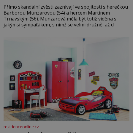
Přímo skandální zvěsti zaznívají ve spojitosti s herečkou
Barborou Munzarovou (54) a hercem Martinem
Trnavským (56). Munzarová měla být totiž viděna s
jakýmsi sympaťákem, s nímž se velmi družně, až d
rezidenceonline.cz