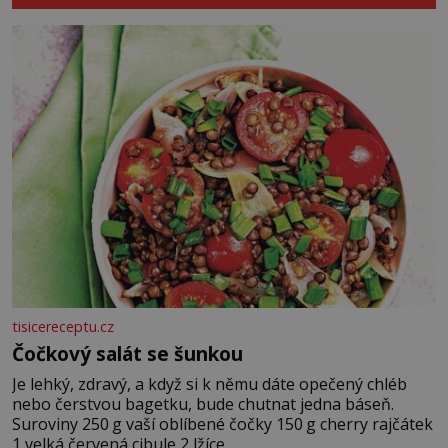
tisicereceptu.cz
Čočkový salát se šunkou
Je lehký, zdravý, a když si k němu dáte opečený chléb
nebo čerstvou bagetku, bude chutnat jedna báseň.
Suroviny 250 g vaší oblíbené čočky 150 g cherry rajčátek
1 velká červená cibule 2 lžíce