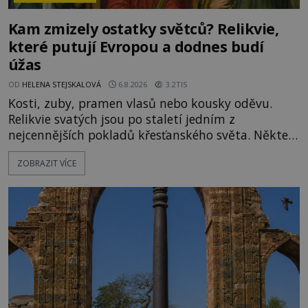
Kam zmizely ostatky světců? Relikvie,
které putují Evropou a dodnes budí
úžas
OD
HELENA STEJSKALOVÁ
6.8.2026
3.2TIS
Kosti, zuby, pramen vlasů nebo kousky oděvu.
Relikvie svatých jsou po staletí jedním z
nejcennějších pokladů křesťanského světa. Některé
mají pečlivě doloženou historii, jiné provází
ZOBRAZIT VÍCE
záhady, krádeže i nečekané objevy. Jejich osudy
připomínají dobrodružné romány, přesto se opírají
o skutečné historické události. Ve středověké
Evropě mají relikvie mimořádnou hodnotu. Nejsou
jen předmětem úcty