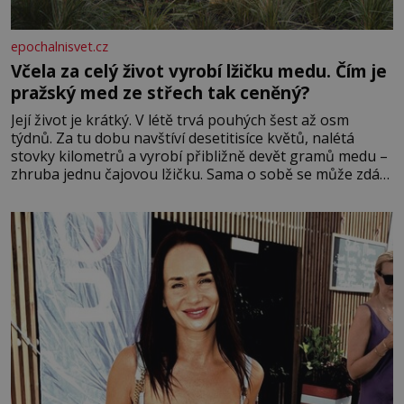
epochalnisvet.cz
Včela za celý život vyrobí lžičku medu. Čím je
pražský med ze střech tak ceněný?
Její život je krátký. V létě trvá pouhých šest až osm
týdnů. Za tu dobu navštíví desetitisíce květů, nalétá
stovky kilometrů a vyrobí přibližně devět gramů medu –
zhruba jednu čajovou lžičku. Sama o sobě se může zdát
bezvýznamná. Teprve když se spojí s dalšími desítkami
tisíc příslušnic svého včelstva, vznikne jeden z
nejdokonalejších organismů