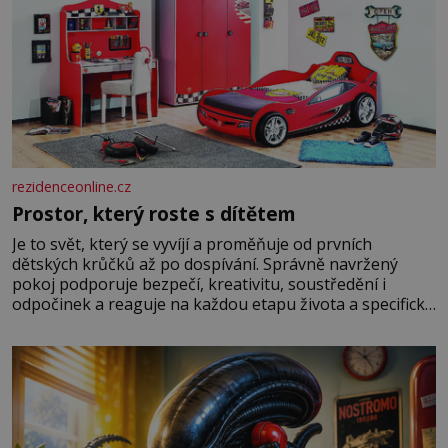
rezidenceonline.cz
Prostor, který roste s dítětem
Je to svět, který se vyvíjí a proměňuje od prvních
dětských krůčků až po dospívání. Správně navržený
pokoj podporuje bezpečí, kreativitu, soustředění i
odpočinek a reaguje na každou etapu života a specifické
potřeby dítěte. Pro nejmenší je klíčová jednoduchost,
měkkost a bezpečí, proto by pokoj miminka měl působit
především klidně a útulně. Předškolní věk je