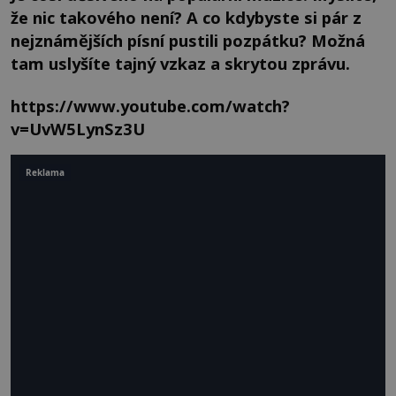
že nic takového není? A co kdybyste si pár z
nejznámějších písní pustili pozpátku? Možná
tam uslyšíte tajný vzkaz a skrytou zprávu.
https://www.youtube.com/watch?
v=UvW5LynSz3U
Reklama