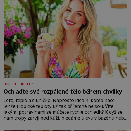
nejsemsama.cz
Ochlaďte své rozpálené tělo během chvilky
Léto, teplo a sluníčko. Naprosto ideální kombinace.
Jenže tropické teploty už tak příjemné nejsou. Víte,
jakými potravinami se můžete rychle ochladit? K dyž se
nám tropy zaryjí pod kůži, hledáme úlevu v bazénu nebo
pomocí klimatizace. Jenže ne vždycky můžeme být v jejich
blízkosti. Nemusíte však zoufat. Pokud budete mít