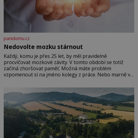
panidomu.cz
Nedovolte mozku stárnout
Každý, komu je přes 25 let, by měl pravidelně
procvičovat mozkové závity. V tomto období se totiž
začíná zhoršovat paměť. Možná máte problém
vzpomenout si na jméno kolegy z práce. Nebo marně v
paměti lovíte název knížky, kterou jste nedávno přečetli.
Je to opravdu tak, s věkem jako kdyby se paměť
rozhodla stávkovat. Cvičte