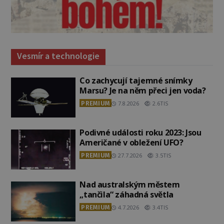
Vesmír a technologie
Co zachycují tajemné snímky
Marsu? Je na něm přeci jen voda?
PREMIUM
7.8.2026
2.6TIS
Podivné události roku 2023: Jsou
Američané v obležení UFO?
PREMIUM
27.7.2026
3.5TIS
Nad australským městem
„tančila“ záhadná světla
PREMIUM
4.7.2026
3.4TIS