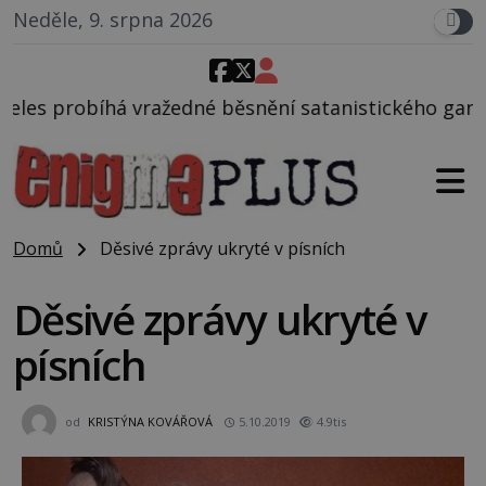
Neděle, 9. srpna 2026
 běsnění satanistického gangu vedeného Charlesem M
Domů
Děsivé zprávy ukryté v písních
Děsivé zprávy ukryté v
písních
od
KRISTÝNA KOVÁŘOVÁ
5.10.2019
4.9tis