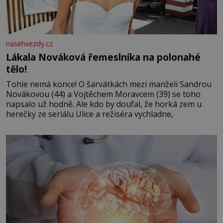
nasehvezdy.cz
Lákala Nováková řemeslníka na polonahé
tělo!
Tohle nemá konce! O šarvátkách mezi manželi Sandrou
Novákovou (44) a Vojtěchem Moravcem (39) se toho
napsalo už hodně. Ale kdo by doufal, že horká zem u
herečky ze seriálu Ulice a režiséra vychladne,