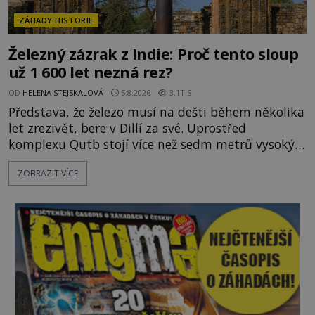
ZÁHADY HISTORIE
Železný zázrak z Indie: Proč tento sloup
už 1 600 let nezná rez?
OD
HELENA STEJSKALOVÁ
5.8.2026
3.1TIS
Představa, že železo musí na dešti během několika
let zrezivět, bere v Dillí za své. Uprostřed
komplexu Qutb stojí více než sedm metrů vysoký
železný sloup, který už přibližně 1 600 let odolává
ZOBRAZIT VÍCE
počasí s jen nepatrnými stopami koroze. Jeho
mimořádná trvanlivost dlouho živí legendy o
ztracených technologiích či tajemných
materiálech. Moderní metalurgie však ukazuje, že
skutečné vysvětlení je ješt