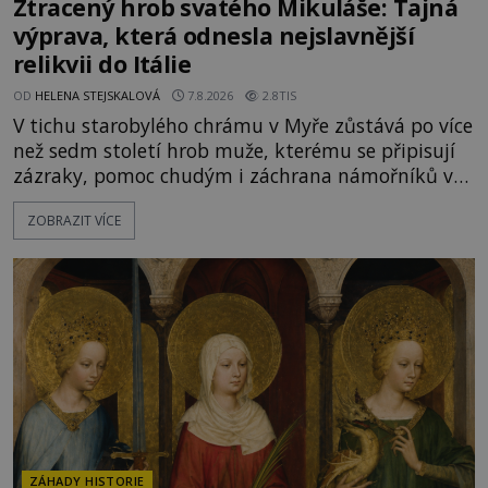
Ztracený hrob svatého Mikuláše: Tajná
výprava, která odnesla nejslavnější
relikvii do Itálie
OD
HELENA STEJSKALOVÁ
7.8.2026
2.8TIS
V tichu starobylého chrámu v Myře zůstává po více
než sedm století hrob muže, kterému se připisují
zázraky, pomoc chudým i záchrana námořníků v
bouřích. Pak ale přichází rok 1087 a klidné místo
ZOBRAZIT VÍCE
se mění v dějiště podivné noční výpravy. Skupina
italských námořníků otevírá hrob svatého
Mikuláše a odváží jeho ostatky přes moře do Bari.
Je to zbožná záchrana před nebezpečím, nebo
promyšlená krádež,
ZÁHADY HISTORIE