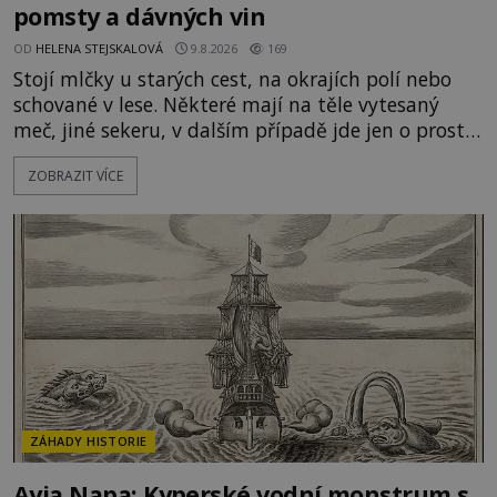
pomsty a dávných vin
OD
HELENA STEJSKALOVÁ
9.8.2026
169
Stojí mlčky u starých cest, na okrajích polí nebo
schované v lese. Některé mají na těle vytesaný
meč, jiné sekeru, v dalším případě jde jen o prostý
kříž. Na první pohled vypadají jako zapomenuté
ZOBRAZIT VÍCE
náboženské památky. Jenže některé z nich mají
mnohem temnější příběh. Smírčí kříže souvisejí se
zločiny, pokáním a dávným právem, kdy se vrah a
rodina jeho oběti mohli dohodnout na usmíření.
Jenže po s
ZÁHADY HISTORIE
Ayia Napa: Kyperské vodní monstrum s