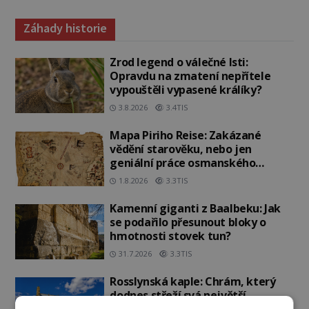
Záhady historie
Zrod legend o válečné lsti:
Opravdu na zmatení nepřítele
vypouštěli vypasené králíky?
3.8.2026
3.4TIS
Mapa Piriho Reise: Zakázané
vědění starověku, nebo jen
geniální práce osmanského
admirála?
1.8.2026
3.3TIS
Kamenní giganti z Baalbeku: Jak
se podařilo přesunout bloky o
hmotnosti stovek tun?
31.7.2026
3.3TIS
Rosslynská kaple: Chrám, který
dodnes střeží svá největší