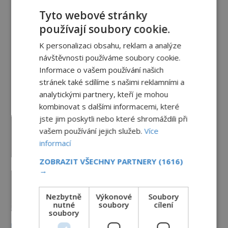
tajemství
Tyto webové stránky
30.7.2026
3.5TIS
používají soubory cookie.
Paranormální jevy
K personalizaci obsahu, reklam a analýze
návštěvnosti používáme soubory cookie.
Nešťastný duch oběšené milenky
Informace o vašem používání našich
děsí studentky
stránek také sdílíme s našimi reklamními a
8.8.2026
4.9TIS
analytickými partnery, kteří je mohou
kombinovat s dalšími informacemi, které
jste jim poskytli nebo které shromáždili při
Herec Richard Dreyfuss a
muzikant Dave Grohl: Jaké mají
vašem používání jejich služeb.
Více
paranormální zážitky?
informací
PREMIUM
5.8.2026
3.2TIS
ZOBRAZIT VŠECHNY PARTNERY
(1616)
→
Hororové zábavní parky: Straší tu
oběti nehod?
Nezbytně
Výkonové
Soubory
4.8.2026
3.5TIS
nutné
soubory
cílení
soubory
Kroky v prázdných chodbách a