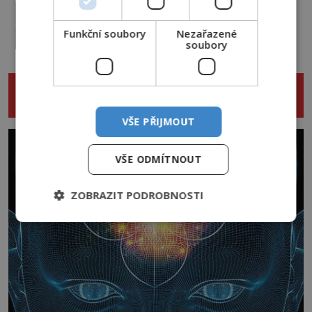
přízraky v oknech: Nejděsivější
domy v Česku budí hrůzu
Funkční soubory
Nezařazené
soubory
2.8.2026
3.3TIS
NENECHTE SI UJÍT DALŠÍ ZAJÍMAVÉ
ČLÁNKY
VŠE PŘIJMOUT
VŠE ODMÍTNOUT
ZOBRAZIT PODROBNOSTI