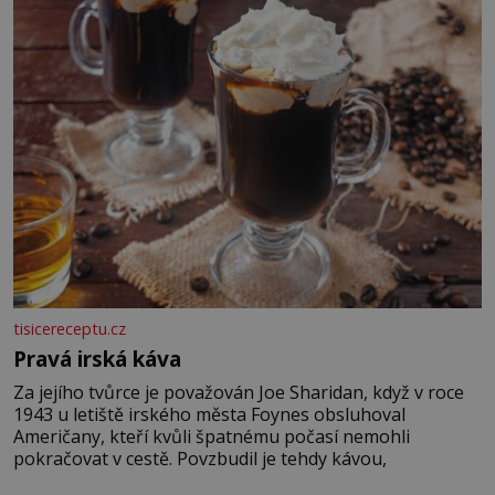
promyšlený jídelníček, žadné pařáky si na vás
tisicereceptu.cz
Pravá irská káva
Za jejího tvůrce je považován Joe Sharidan, když v roce
1943 u letiště irského města Foynes obsluhoval
Američany, kteří kvůli špatnému počasí nemohli
pokračovat v cestě. Povzbudil je tehdy kávou,