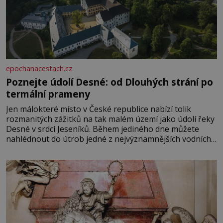
epochanacestach.cz
Poznejte údolí Desné: od Dlouhých strání po
termální prameny
Jen málokteré místo v České republice nabízí tolik
rozmanitých zážitků na tak malém území jako údolí řeky
Desné v srdci Jeseníků. Během jediného dne můžete
nahlédnout do útrob jedné z nejvýznamnějších vodních
elektráren v Evropě, vydat se na horské hřebeny, projet
se na koloběžce a den zakončit poznáváním památek ve
Velkých Losinách nebo v termálním