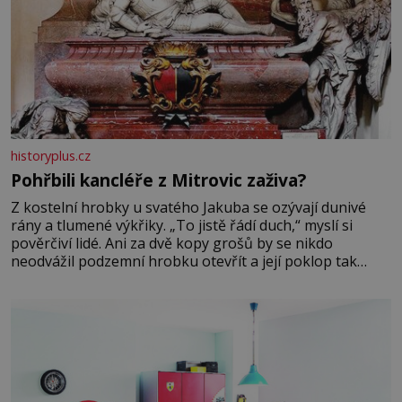
historyplus.cz
Pohřbili kancléře z Mitrovic zaživa?
Z kostelní hrobky u svatého Jakuba se ozývají dunivé
rány a tlumené výkřiky. „To jistě řádí duch,“ myslí si
pověrčiví lidé. Ani za dvě kopy grošů by se nikdo
neodvážil podzemní hrobku otevřít a její poklop tak
raději jen skrápí svěcenou vodou. Za několik dní divné
burácení skutečně ustane. Když o mnoho let později
hrobku