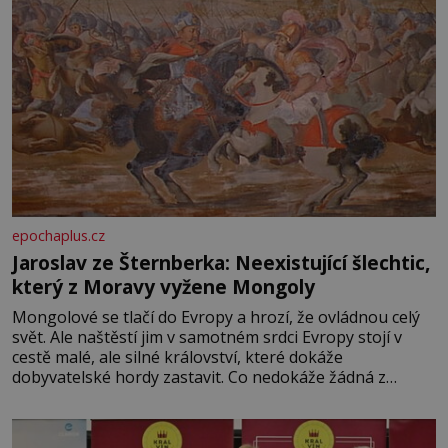
epochaplus.cz
Jaroslav ze Šternberka: Neexistující šlechtic,
který z Moravy vyžene Mongoly
Mongolové se tlačí do Evropy a hrozí, že ovládnou celý
svět. Ale naštěstí jim v samotném srdci Evropy stojí v
cestě malé, ale silné království, které dokáže
dobyvatelské hordy zastavit. Co nedokáže žádná z
asijských říší, co nedokážou Němci – to dokáže český
král. Nebo že by ne? Mongolové od roku 1223 postupují
podél Kaspického a Azovského moře,