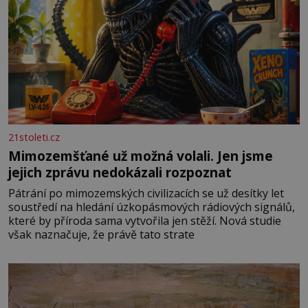
21stoleti.cz
Mimozemšťané už možná volali. Jen jsme
jejich zprávu nedokázali rozpoznat
Pátrání po mimozemských civilizacích se už desítky let
soustředí na hledání úzkopásmových rádiových signálů,
které by příroda sama vytvořila jen stěží. Nová studie
však naznačuje, že právě tato strate