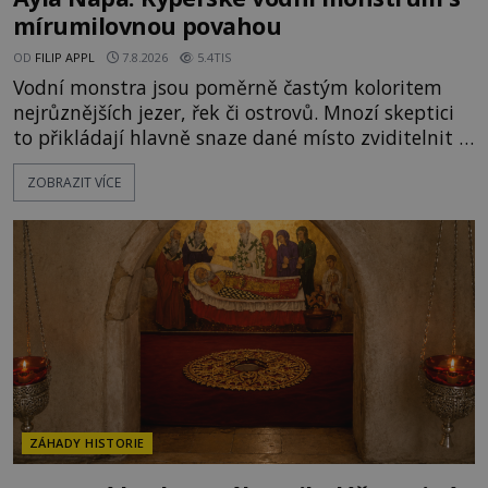
mírumilovnou povahou
OD
FILIP APPL
7.8.2026
5.4TIS
Vodní monstra jsou poměrně častým koloritem
nejrůznějších jezer, řek či ostrovů. Mnozí skeptici
to přikládají hlavně snaze dané místo zviditelnit a
přitáhnout k němu pozornost záhadám
ZOBRAZIT VÍCE
nakloněných turistů. Je to také případ kyperského
tvora jménem Ayia Napa? Nebo se může za
legendami o něm ukrývat nějaký pravdivý základ?
V blízkosti Mysu Greco, jak se přez
ZÁHADY HISTORIE