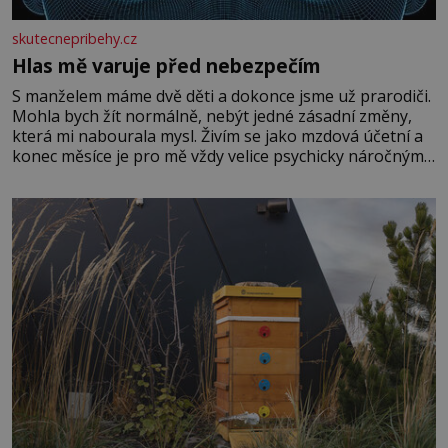
skutecnepribehy.cz
Hlas mě varuje před nebezpečím
S manželem máme dvě děti a dokonce jsme už prarodiči.
Mohla bych žít normálně, nebýt jedné zásadní změny,
která mi nabourala mysl. Živím se jako mzdová účetní a
konec měsíce je pro mě vždy velice psychicky náročným
obdobím. Od té chvíle, co máme vnoučata, mi dcera čím
dál častěji volá o pomoc, co se hlídání týče. Dalo by se