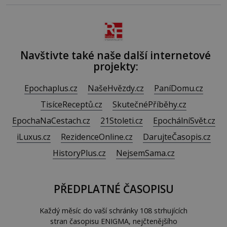
Navštivte také naše další internetové
projekty:
Epochaplus.cz
NašeHvězdy.cz
PaníDomu.cz
TisíceReceptů.cz
SkutečnéPříběhy.cz
EpochaNaCestach.cz
21Stoleti.cz
EpochálníSvět.cz
iLuxus.cz
RezidenceOnline.cz
DarujteČasopis.cz
HistoryPlus.cz
NejsemSama.cz
PŘEDPLATNÉ ČASOPISU
Každý měsíc do vaší schránky 108 strhujících
stran časopisu ENIGMA, nejčtenějšího